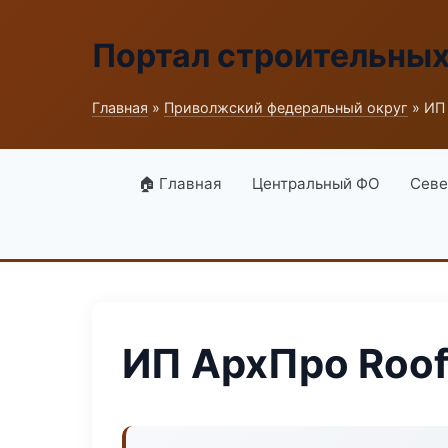
Портал строительны
Главная
»
Приволжский федеральный округ
» ИП
🏠 Главная
Центральный ФО
Севе
ИП АрхПро Roo