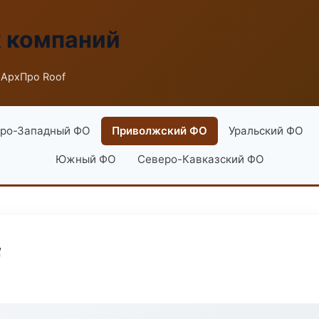
х компаний
 АрхПро Roof
ро-Западный ФО
Приволжский ФО
Уральский ФО
Южный ФО
Северо-Кавказский ФО
f