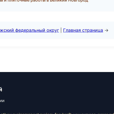
ы и плиточные работы в Великий Новгород
лжский федеральный округ
|
Главная страница
→
й
сии