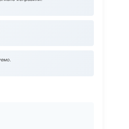
уемо.