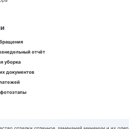
ора
ми
обращения
женедельный отчёт
ая уборка
их документов
платежей
 фотоэтапы
чество отделки отличное, замечаний минимум и их опер