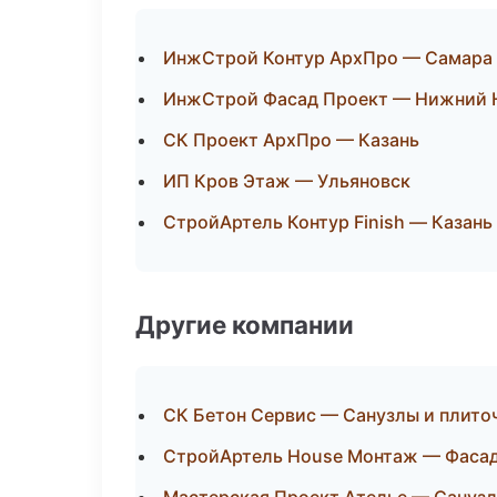
ИнжСтрой Контур АрхПро — Самара
ИнжСтрой Фасад Проект — Нижний 
СК Проект АрхПро — Казань
ИП Кров Этаж — Ульяновск
СтройАртель Контур Finish — Казань
Другие компании
СК Бетон Сервис — Санузлы и плито
СтройАртель House Монтаж — Фасады