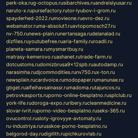
perk-oka.ru
g-octopus.ru
sibarchives.ru
andreislyusar.ru
naruto-x.ru
pursefactory.ru
tor-lyubov-i-grom.ru
spayderhed-2022.ru
movieone.ru
evro-dez.ru
webamator.ru
ma-absolut1.ru
avtopomosch27.ru
nv-750.ru
news-plain.ru
nertansaga.ru
delanalad.ru
dizfiles.ru
youtubefree.ru
aria-family.ru
roadli.ru
planeta-samara.ru
mysmartbuy.ru
matrasy-kemerovo.ru
ashanet.ru
trade-farm.ru
dotcustoms.ru
domizbrusa9x12spb.ru
autodamp.ru
narasimha.ru
djcommodities.ru
nv750.ru
x-ton.ru
newsplain.ru
cardvoice.ru
modopaper.ru
manunae.ru
gbget.ru
alfeihavsalnassr.ru
madoma.ru
tajuncos.ru
petrovkasports.ru
porno-online-besplatno.ru
splclub.ru
york-life.ru
doroga-expo.ru
ribery.ru
cleanmedicine.ru
slovar-ivrit.ru
porno-video-besplatno.ru
seks-365.ru
ovucontrol.ru
sloty-igrovyye-avtomaty.ru
ru-industriya.ru
russkoe-porno-besplatno.ru
belgorod-day.ru
digilith.ru
pichkurovlab.ru