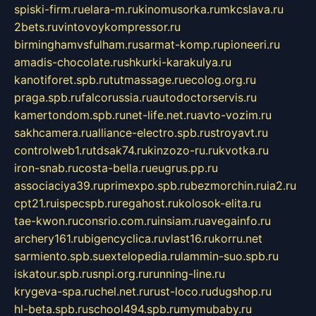
spiski-firm.ru
elara-m.ru
kinomusorka.ru
mkcslava.ru
2bets.ru
vintovoykompressor.ru
birminghamvsfulham.ru
sarmat-komp.ru
pioneeri.ru
amadis-chocolate.ru
shkurki-karakulya.ru
kanotiforet.spb.ru
tutmassage.ru
ecolog.org.ru
praga.spb.ru
falcorussia.ru
autodoctorservis.ru
kamertondom.spb.ru
net-life.net.ru
avto-vozim.ru
sakhcamera.ru
alliance-electro.spb.ru
stroyavt.ru
controlweb1.ru
tdsak74.ru
kinzozo-ru.ru
kvotka.ru
iron-snab.ru
costa-bella.ru
eugrus.pp.ru
associaciya39.ru
primexpo.spb.ru
bezmorchin.ru
ia2.ru
cpt21.ru
ispecspb.ru
regahost.ru
kolosok-elita.ru
tae-kwon.ru
consrio.com.ru
insiam.ru
avegainfo.ru
archery161.ru
bigencyclica.ru
vlast16.ru
korru.net
sarmiento.spb.su
extelopedia.ru
lammin-suo.spb.ru
iskatour.spb.ru
snpi.org.ru
running-line.ru
krygeva-spa.ru
chel.net.ru
rust-loco.ru
dugshop.ru
hl-beta.spb.ru
school494.spb.ru
mymubaby.ru