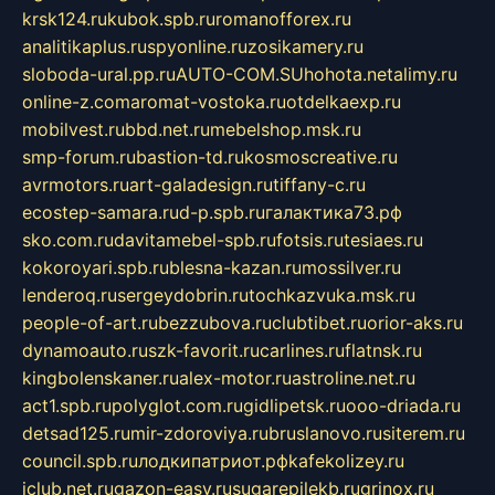
krsk124.ru
kubok.spb.ru
romanofforex.ru
analitikaplus.ru
spyonline.ru
zosikamery.ru
sloboda-ural.pp.ru
AUTO-COM.SU
hohota.net
alimy.ru
online-z.com
aromat-vostoka.ru
otdelkaexp.ru
mobilvest.ru
bbd.net.ru
mebelshop.msk.ru
smp-forum.ru
bastion-td.ru
kosmoscreative.ru
avrmotors.ru
art-galadesign.ru
tiffany-c.ru
ecostep-samara.ru
d-p.spb.ru
галактика73.рф
sko.com.ru
davitamebel-spb.ru
fotsis.ru
tesiaes.ru
kokoroyari.spb.ru
blesna-kazan.ru
mossilver.ru
lenderoq.ru
sergeydobrin.ru
tochkazvuka.msk.ru
people-of-art.ru
bezzubova.ru
clubtibet.ru
orior-aks.ru
dynamoauto.ru
szk-favorit.ru
carlines.ru
flatnsk.ru
kingbolenskaner.ru
alex-motor.ru
astroline.net.ru
act1.spb.ru
polyglot.com.ru
gidlipetsk.ru
ooo-driada.ru
detsad125.ru
mir-zdoroviya.ru
bruslanovo.ru
siterem.ru
council.spb.ru
лодкипатриот.рф
kafekolizey.ru
iclub.net.ru
gazon-easy.ru
sugarepilekb.ru
grinox.ru