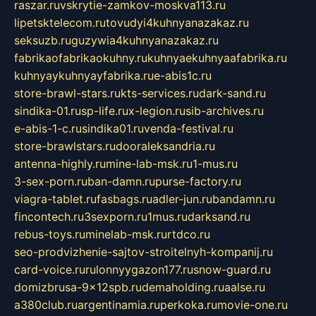
raszar.ru
vskrytie-zamkov-moskva113.ru
lipetsktelecom.ru
tovudyi4kuhnyanazakaz.ru
seksuzb.ru
guzywia4kuhnyanazakaz.ru
fabrikaofabrikaokuhny.ru
kuhnyaekuhnyaafabrika.ru
kuhnyaykuhnyayfabrika.ru
e-abis1c.ru
store-brawl-stars.ru
kts-services.ru
dark-sand.ru
sindika-01.ru
sp-life.ru
x-legion.ru
sib-archives.ru
e-abis-1-c.ru
sindika01.ru
venda-festival.ru
store-brawlstars.ru
dooraleksandria.ru
antenna-highly.ru
mine-lab-msk.ru
1-mus.ru
3-sex-porn.ru
ban-damn.ru
purse-factory.ru
viagra-tablet.ru
fasbags.ru
adler-jun.ru
bandamn.ru
fincontech.ru
3sexporn.ru
1mus.ru
darksand.ru
rebus-toys.ru
minelab-msk.ru
rtdco.ru
seo-prodvizhenie-sajtov-stroitelnyh-kompanij.ru
card-voice.ru
rulonnyygazon177.ru
snow-guard.ru
domizbrusa-9x12spb.ru
demaholding.ru
aalse.ru
a380club.ru
argentinamia.ru
perkoka.ru
movie-one.ru