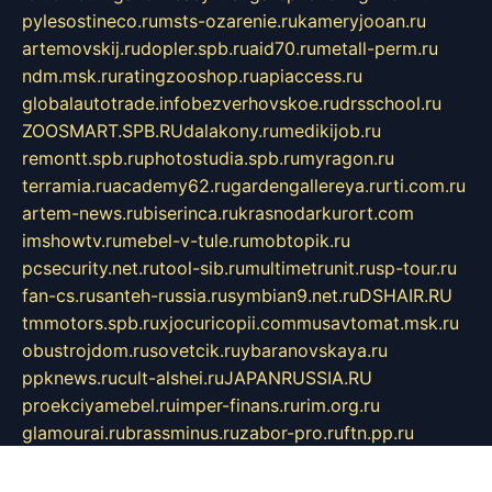
pylesostineco.ru
msts-ozarenie.ru
kameryjooan.ru
artemovskij.ru
dopler.spb.ru
aid70.ru
metall-perm.ru
ndm.msk.ru
ratingzooshop.ru
apiaccess.ru
globalautotrade.info
bezverhovskoe.ru
drsschool.ru
ZOOSMART.SPB.RU
dalakony.ru
medikijob.ru
remontt.spb.ru
photostudia.spb.ru
myragon.ru
terramia.ru
academy62.ru
gardengallereya.ru
rti.com.ru
artem-news.ru
biserinca.ru
krasnodarkurort.com
imshowtv.ru
mebel-v-tule.ru
mobtopik.ru
pcsecurity.net.ru
tool-sib.ru
multimetrunit.ru
sp-tour.ru
fan-cs.ru
santeh-russia.ru
symbian9.net.ru
DSHAIR.RU
tmmotors.spb.ru
xjocuricopii.com
musavtomat.msk.ru
obustrojdom.ru
sovetcik.ru
ybaranovskaya.ru
ppknews.ru
cult-alshei.ru
JAPANRUSSIA.RU
proekciyamebel.ru
imper-finans.ru
rim.org.ru
glamourai.ru
brassminus.ru
zabor-pro.ru
ftn.pp.ru
dorogoe58.ru
laimengpacker.ru
kuzova-zapchasti.ru
sageerp.ru
taxodrom.ru
dsrazvitie.ru
hardcity.net.ru