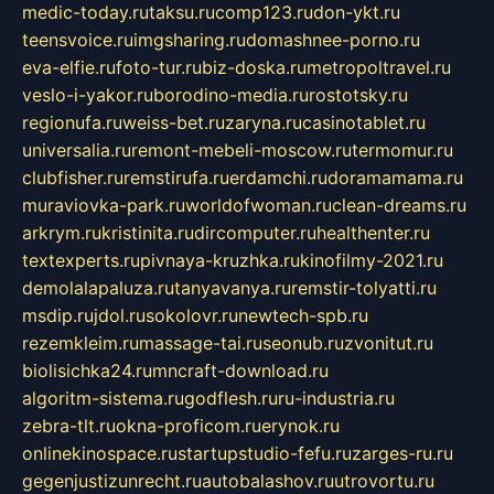
medic-today.ru
taksu.ru
comp123.ru
don-ykt.ru
teensvoice.ru
imgsharing.ru
domashnee-porno.ru
eva-elfie.ru
foto-tur.ru
biz-doska.ru
metropoltravel.ru
veslo-i-yakor.ru
borodino-media.ru
rostotsky.ru
regionufa.ru
weiss-bet.ru
zaryna.ru
casinotablet.ru
universalia.ru
remont-mebeli-moscow.ru
termomur.ru
clubfisher.ru
remstirufa.ru
erdamchi.ru
doramamama.ru
muraviovka-park.ru
worldofwoman.ru
clean-dreams.ru
arkrym.ru
kristinita.ru
dircomputer.ru
healthenter.ru
textexperts.ru
pivnaya-kruzhka.ru
kinofilmy-2021.ru
demolalapaluza.ru
tanyavanya.ru
remstir-tolyatti.ru
msdip.ru
jdol.ru
sokolovr.ru
newtech-spb.ru
rezemkleim.ru
massage-tai.ru
seonub.ru
zvonitut.ru
biolisichka24.ru
mncraft-download.ru
algoritm-sistema.ru
godflesh.ru
ru-industria.ru
zebra-tlt.ru
okna-proficom.ru
erynok.ru
onlinekinospace.ru
startupstudio-fefu.ru
zarges-ru.ru
gegenjustizunrecht.ru
autobalashov.ru
utrovortu.ru