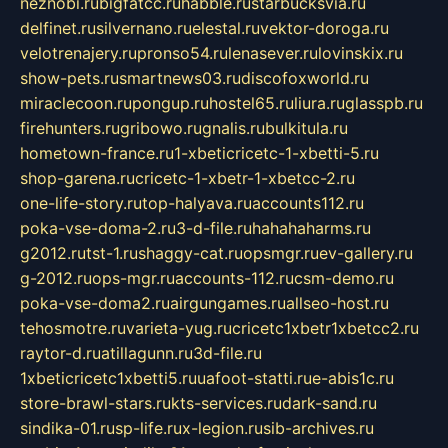
neznobi.ru
bigfatcc.ru
habble.ru
starbucksvia.ru
delfinet.ru
silvernano.ru
elestal.ru
vektor-doroga.ru
velotrenajery.ru
pronso54.ru
lenasever.ru
lovinskix.ru
show-pets.ru
smartnews03.ru
discofoxworld.ru
miraclecoon.ru
pongup.ru
hostel65.ru
liura.ru
glasspb.ru
firehunters.ru
gribowo.ru
gnalis.ru
bulkitula.ru
hometown-france.ru
1-xbeticricetc-1-xbetti-5.ru
shop-garena.ru
cricetc-1-xbetr-1-xbetcc-2.ru
one-life-story.ru
top-halyava.ru
accounts112.ru
poka-vse-doma-2.ru
3-d-file.ru
hahahaharms.ru
g2012.ru
tst-1.ru
shaggy-cat.ru
opsmgr.ru
ev-gallery.ru
g-2012.ru
ops-mgr.ru
accounts-112.ru
csm-demo.ru
poka-vse-doma2.ru
airgungames.ru
allseo-host.ru
tehosmotre.ru
varieta-yug.ru
cricetc1xbetr1xbetcc2.ru
raytor-d.ru
atillagunn.ru
3d-file.ru
1xbeticricetc1xbetti5.ru
uafoot-statti.ru
e-abis1c.ru
store-brawl-stars.ru
kts-services.ru
dark-sand.ru
sindika-01.ru
sp-life.ru
x-legion.ru
sib-archives.ru