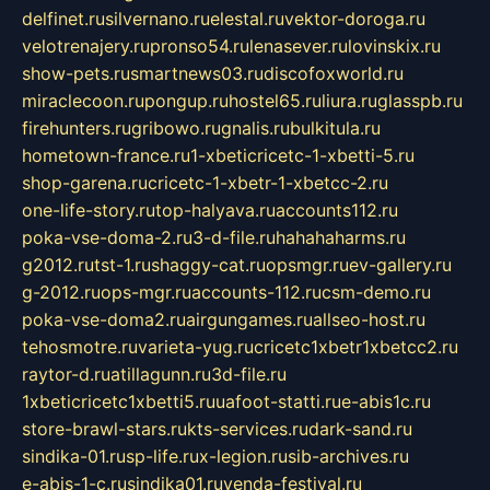
delfinet.ru
silvernano.ru
elestal.ru
vektor-doroga.ru
velotrenajery.ru
pronso54.ru
lenasever.ru
lovinskix.ru
show-pets.ru
smartnews03.ru
discofoxworld.ru
miraclecoon.ru
pongup.ru
hostel65.ru
liura.ru
glasspb.ru
firehunters.ru
gribowo.ru
gnalis.ru
bulkitula.ru
hometown-france.ru
1-xbeticricetc-1-xbetti-5.ru
shop-garena.ru
cricetc-1-xbetr-1-xbetcc-2.ru
one-life-story.ru
top-halyava.ru
accounts112.ru
poka-vse-doma-2.ru
3-d-file.ru
hahahaharms.ru
g2012.ru
tst-1.ru
shaggy-cat.ru
opsmgr.ru
ev-gallery.ru
g-2012.ru
ops-mgr.ru
accounts-112.ru
csm-demo.ru
poka-vse-doma2.ru
airgungames.ru
allseo-host.ru
tehosmotre.ru
varieta-yug.ru
cricetc1xbetr1xbetcc2.ru
raytor-d.ru
atillagunn.ru
3d-file.ru
1xbeticricetc1xbetti5.ru
uafoot-statti.ru
e-abis1c.ru
store-brawl-stars.ru
kts-services.ru
dark-sand.ru
sindika-01.ru
sp-life.ru
x-legion.ru
sib-archives.ru
e-abis-1-c.ru
sindika01.ru
venda-festival.ru