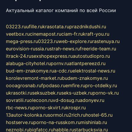
Актуальный каталог компаний по всей России
03223.ru
ufille.ru
krasotata.ru
prazdnikdushi.ru
veetbox.ru
cinemapost.ru
ciam-fr.ru
kraft-you.ru
mega-press.ru
03223.ru
web-explore.ru
rastenuya.ru
eurovision-russia.ru
strah-news.ru
freeride-team.ru
itrack-24.ru
sexshopexpress.ru
autostudiopro.ru
alabuga-cityhotel.ru
pornv.ru
atlantpereezd.ru
bud-em-znakomye.ru
a-cdc.ru
elektrostal-news.ru
korolevremont-market.ru
budem-znakomye.ru
oooagrosnab.ru
fpodaso.ru
emfire.ru
pro-otdelky.ru
ukrasotki.ru
seksuzbek.ru
seks-uzbek.ru
porno-vk.ru
sovratili.ru
olecoon.ru
vd-dosug.ru
adonyev.ru
rbc-news.ru
porno-skvirt.ru
krospr.ru
13autor-kolonka.ru
sormol.ru
2rich.ru
hostel-65.ru
hostserve.ru
porno-na-russkom.ru
mishinlab.ru
neznobi.ru
bigfatcc.ru
habble.ru
starbucksvia.ru