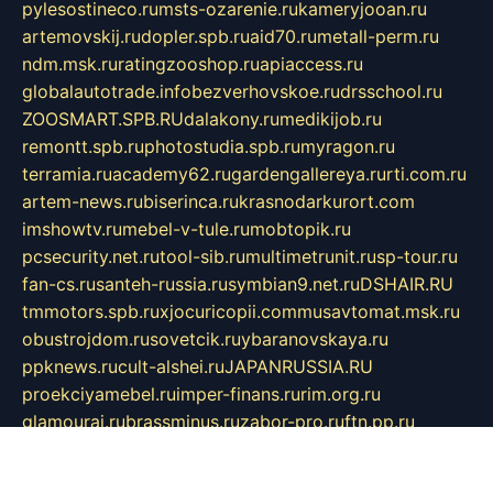
pylesostineco.ru
msts-ozarenie.ru
kameryjooan.ru
artemovskij.ru
dopler.spb.ru
aid70.ru
metall-perm.ru
ndm.msk.ru
ratingzooshop.ru
apiaccess.ru
globalautotrade.info
bezverhovskoe.ru
drsschool.ru
ZOOSMART.SPB.RU
dalakony.ru
medikijob.ru
remontt.spb.ru
photostudia.spb.ru
myragon.ru
terramia.ru
academy62.ru
gardengallereya.ru
rti.com.ru
artem-news.ru
biserinca.ru
krasnodarkurort.com
imshowtv.ru
mebel-v-tule.ru
mobtopik.ru
pcsecurity.net.ru
tool-sib.ru
multimetrunit.ru
sp-tour.ru
fan-cs.ru
santeh-russia.ru
symbian9.net.ru
DSHAIR.RU
tmmotors.spb.ru
xjocuricopii.com
musavtomat.msk.ru
obustrojdom.ru
sovetcik.ru
ybaranovskaya.ru
ppknews.ru
cult-alshei.ru
JAPANRUSSIA.RU
proekciyamebel.ru
imper-finans.ru
rim.org.ru
glamourai.ru
brassminus.ru
zabor-pro.ru
ftn.pp.ru
dorogoe58.ru
laimengpacker.ru
kuzova-zapchasti.ru
sageerp.ru
taxodrom.ru
dsrazvitie.ru
hardcity.net.ru