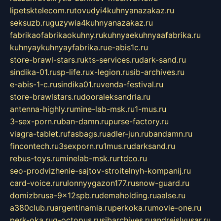
lipetsktelecom.ru
tovudyi4kuhnyanazakaz.ru
seksuzb.ru
guzywia4kuhnyanazakaz.ru
fabrikaofabrikaokuhny.ru
kuhnyaekuhnyaafabrika.ru
kuhnyaykuhnyayfabrika.ru
e-abis1c.ru
store-brawl-stars.ru
kts-services.ru
dark-sand.ru
sindika-01.ru
sp-life.ru
x-legion.ru
sib-archives.ru
e-abis-1-c.ru
sindika01.ru
venda-festival.ru
store-brawlstars.ru
dooraleksandria.ru
antenna-highly.ru
mine-lab-msk.ru
1-mus.ru
3-sex-porn.ru
ban-damn.ru
purse-factory.ru
viagra-tablet.ru
fasbags.ru
adler-jun.ru
bandamn.ru
fincontech.ru
3sexporn.ru
1mus.ru
darksand.ru
rebus-toys.ru
minelab-msk.ru
rtdco.ru
seo-prodvizhenie-sajtov-stroitelnyh-kompanij.ru
card-voice.ru
rulonnyygazon177.ru
snow-guard.ru
domizbrusa-9x12spb.ru
demaholding.ru
aalse.ru
a380club.ru
argentinamia.ru
perkoka.ru
movie-one.ru
perk-oka.ru
g-octopus.ru
sibarchives.ru
andreislyusar.ru