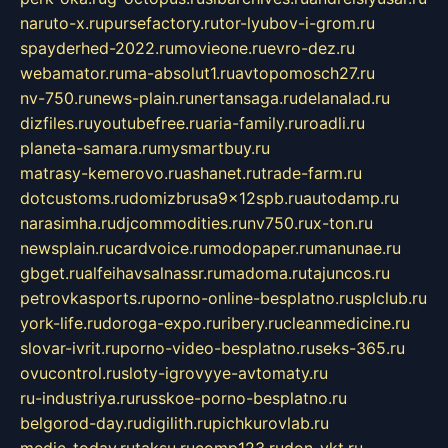
naruto-x.ru
pursefactory.ru
tor-lyubov-i-grom.ru
spayderhed-2022.ru
movieone.ru
evro-dez.ru
webamator.ru
ma-absolut1.ru
avtopomosch27.ru
nv-750.ru
news-plain.ru
nertansaga.ru
delanalad.ru
dizfiles.ru
youtubefree.ru
aria-family.ru
roadli.ru
planeta-samara.ru
mysmartbuy.ru
matrasy-kemerovo.ru
ashanet.ru
trade-farm.ru
dotcustoms.ru
domizbrusa9x12spb.ru
autodamp.ru
narasimha.ru
djcommodities.ru
nv750.ru
x-ton.ru
newsplain.ru
cardvoice.ru
modopaper.ru
manunae.ru
gbget.ru
alfeihavsalnassr.ru
madoma.ru
tajuncos.ru
petrovkasports.ru
porno-online-besplatno.ru
splclub.ru
york-life.ru
doroga-expo.ru
ribery.ru
cleanmedicine.ru
slovar-ivrit.ru
porno-video-besplatno.ru
seks-365.ru
ovucontrol.ru
sloty-igrovyye-avtomaty.ru
ru-industriya.ru
russkoe-porno-besplatno.ru
belgorod-day.ru
digilith.ru
pichkurovlab.ru