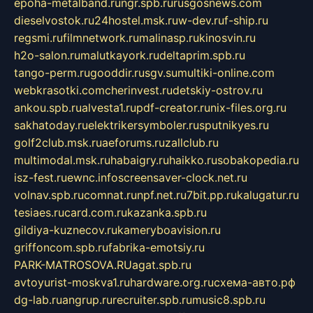
epoha-metalband.ru
ngr.spb.ru
rusgosnews.com
dieselvostok.ru
24hostel.msk.ru
w-dev.ru
f-ship.ru
regsmi.ru
filmnetwork.ru
malinasp.ru
kinosvin.ru
h2o-salon.ru
malutkayork.ru
deltaprim.spb.ru
tango-perm.ru
gooddir.ru
sgv.su
multiki-online.com
webkrasotki.com
cherinvest.ru
detskiy-ostrov.ru
ankou.spb.ru
alvesta1.ru
pdf-creator.ru
nix-files.org.ru
sakhatoday.ru
elektrikersymboler.ru
sputnikyes.ru
golf2club.msk.ru
aeforums.ru
zallclub.ru
multimodal.msk.ru
habaigry.ru
haikko.ru
sobakopedia.ru
isz-fest.ru
ewnc.info
screensaver-clock.net.ru
volnav.spb.ru
comnat.ru
npf.net.ru
7bit.pp.ru
kalugatur.ru
tesiaes.ru
card.com.ru
kazanka.spb.ru
gildiya-kuznecov.ru
kameryboavision.ru
griffoncom.spb.ru
fabrika-emotsiy.ru
PARK-MATROSOVA.RU
agat.spb.ru
avtoyurist-moskva1.ru
hardware.org.ru
схема-авто.рф
dg-lab.ru
angrup.ru
recruiter.spb.ru
music8.spb.ru