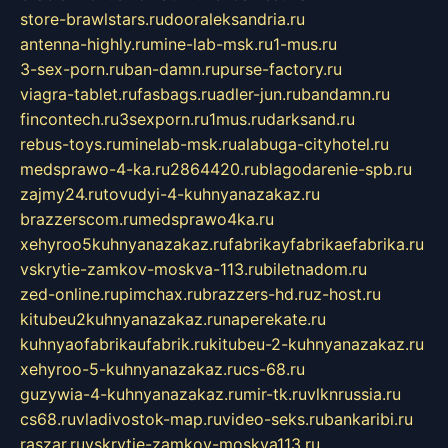
store-brawlstars.ru
dooraleksandria.ru
antenna-highly.ru
mine-lab-msk.ru
1-mus.ru
3-sex-porn.ru
ban-damn.ru
purse-factory.ru
viagra-tablet.ru
fasbags.ru
adler-jun.ru
bandamn.ru
fincontech.ru
3sexporn.ru
1mus.ru
darksand.ru
rebus-toys.ru
minelab-msk.ru
alabuga-cityhotel.ru
medsprawo-4-ka.ru
2864420.ru
blagodarenie-spb.ru
zajmy24.ru
tovudyi-4-kuhnyanazakaz.ru
brazzerscom.ru
medsprawo4ka.ru
xehyroo5kuhnyanazakaz.ru
fabrikayfabrikaefabrika.ru
vskrytie-zamkov-moskva-113.ru
biletnadom.ru
zed-online.ru
pimchax.ru
brazzers-hd.ru
z-host.ru
kitubeu2kuhnyanazakaz.ru
naperekate.ru
kuhnyaofabrikaufabrik.ru
kitubeu-2-kuhnyanazakaz.ru
xehyroo-5-kuhnyanazakaz.ru
cs-68.ru
guzywia-4-kuhnyanazakaz.ru
mir-tk.ru
vlknrussia.ru
cs68.ru
vladivostok-map.ru
video-seks.ru
bankaribi.ru
raszar.ru
vskrytie-zamkov-moskva113.ru