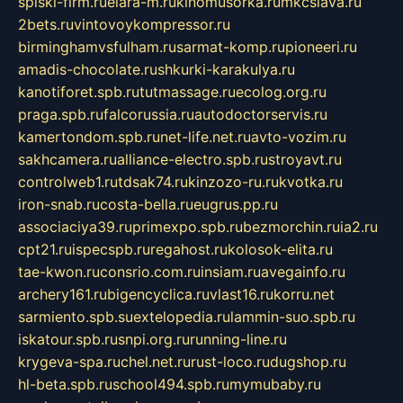
spiski-firm.ru
elara-m.ru
kinomusorka.ru
mkcslava.ru
2bets.ru
vintovoykompressor.ru
birminghamvsfulham.ru
sarmat-komp.ru
pioneeri.ru
amadis-chocolate.ru
shkurki-karakulya.ru
kanotiforet.spb.ru
tutmassage.ru
ecolog.org.ru
praga.spb.ru
falcorussia.ru
autodoctorservis.ru
kamertondom.spb.ru
net-life.net.ru
avto-vozim.ru
sakhcamera.ru
alliance-electro.spb.ru
stroyavt.ru
controlweb1.ru
tdsak74.ru
kinzozo-ru.ru
kvotka.ru
iron-snab.ru
costa-bella.ru
eugrus.pp.ru
associaciya39.ru
primexpo.spb.ru
bezmorchin.ru
ia2.ru
cpt21.ru
ispecspb.ru
regahost.ru
kolosok-elita.ru
tae-kwon.ru
consrio.com.ru
insiam.ru
avegainfo.ru
archery161.ru
bigencyclica.ru
vlast16.ru
korru.net
sarmiento.spb.su
extelopedia.ru
lammin-suo.spb.ru
iskatour.spb.ru
snpi.org.ru
running-line.ru
krygeva-spa.ru
chel.net.ru
rust-loco.ru
dugshop.ru
hl-beta.spb.ru
school494.spb.ru
mymubaby.ru