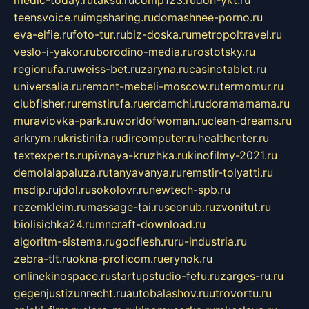
medic-today.ru
taksu.ru
comp123.ru
don-ykt.ru
teensvoice.ru
imgsharing.ru
domashnee-porno.ru
eva-elfie.ru
foto-tur.ru
biz-doska.ru
metropoltravel.ru
veslo-i-yakor.ru
borodino-media.ru
rostotsky.ru
regionufa.ru
weiss-bet.ru
zaryna.ru
casinotablet.ru
universalia.ru
remont-mebeli-moscow.ru
termomur.ru
clubfisher.ru
remstirufa.ru
erdamchi.ru
doramamama.ru
muraviovka-park.ru
worldofwoman.ru
clean-dreams.ru
arkrym.ru
kristinita.ru
dircomputer.ru
healthenter.ru
textexperts.ru
pivnaya-kruzhka.ru
kinofilmy-2021.ru
demolalapaluza.ru
tanyavanya.ru
remstir-tolyatti.ru
msdip.ru
jdol.ru
sokolovr.ru
newtech-spb.ru
rezemkleim.ru
massage-tai.ru
seonub.ru
zvonitut.ru
biolisichka24.ru
mncraft-download.ru
algoritm-sistema.ru
godflesh.ru
ru-industria.ru
zebra-tlt.ru
okna-proficom.ru
erynok.ru
onlinekinospace.ru
startupstudio-fefu.ru
zarges-ru.ru
gegenjustizunrecht.ru
autobalashov.ru
utrovortu.ru