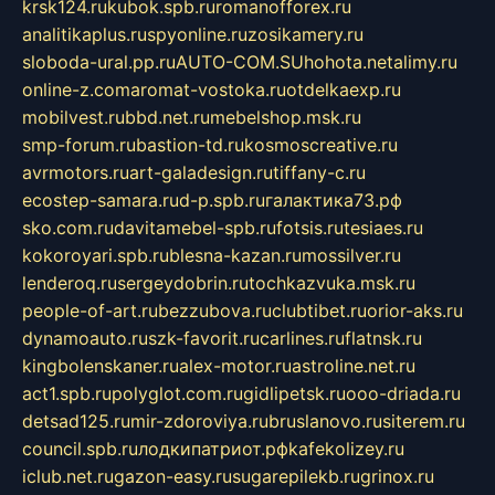
krsk124.ru
kubok.spb.ru
romanofforex.ru
analitikaplus.ru
spyonline.ru
zosikamery.ru
sloboda-ural.pp.ru
AUTO-COM.SU
hohota.net
alimy.ru
online-z.com
aromat-vostoka.ru
otdelkaexp.ru
mobilvest.ru
bbd.net.ru
mebelshop.msk.ru
smp-forum.ru
bastion-td.ru
kosmoscreative.ru
avrmotors.ru
art-galadesign.ru
tiffany-c.ru
ecostep-samara.ru
d-p.spb.ru
галактика73.рф
sko.com.ru
davitamebel-spb.ru
fotsis.ru
tesiaes.ru
kokoroyari.spb.ru
blesna-kazan.ru
mossilver.ru
lenderoq.ru
sergeydobrin.ru
tochkazvuka.msk.ru
people-of-art.ru
bezzubova.ru
clubtibet.ru
orior-aks.ru
dynamoauto.ru
szk-favorit.ru
carlines.ru
flatnsk.ru
kingbolenskaner.ru
alex-motor.ru
astroline.net.ru
act1.spb.ru
polyglot.com.ru
gidlipetsk.ru
ooo-driada.ru
detsad125.ru
mir-zdoroviya.ru
bruslanovo.ru
siterem.ru
council.spb.ru
лодкипатриот.рф
kafekolizey.ru
iclub.net.ru
gazon-easy.ru
sugarepilekb.ru
grinox.ru