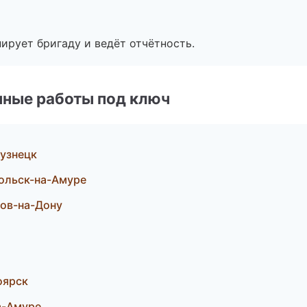
ирует бригаду и ведёт отчётность.
чные работы под ключ
узнецк
ольск-на-Амуре
тов-на-Дону
оярск
а-Амуре