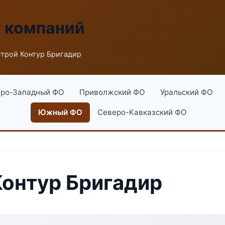
х компаний
трой Контур Бригадир
ро-Западный ФО
Приволжский ФО
Уральский ФО
Южный ФО
Северо-Кавказский ФО
онтур Бригадир