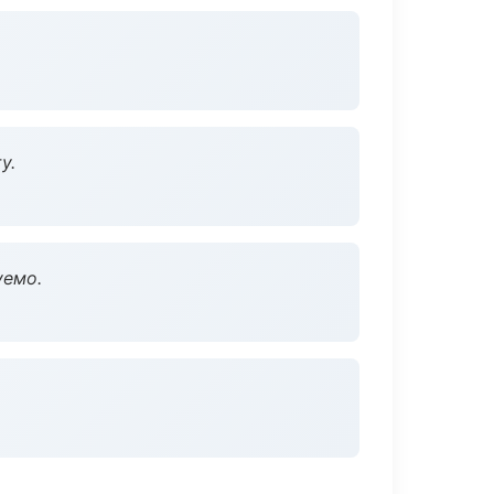
у.
уемо.