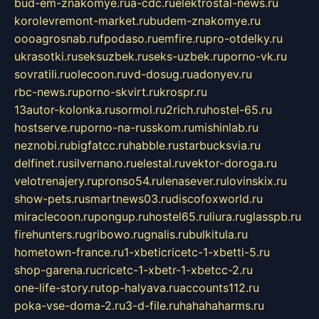
bud-em-znakomye.ru
a-cdc.ru
elektrostal-news.ru
korolevremont-market.ru
budem-znakomye.ru
oooagrosnab.ru
fpodaso.ru
emfire.ru
pro-otdelky.ru
ukrasotki.ru
seksuzbek.ru
seks-uzbek.ru
porno-vk.ru
sovratili.ru
olecoon.ru
vd-dosug.ru
adonyev.ru
rbc-news.ru
porno-skvirt.ru
krospr.ru
13autor-kolonka.ru
sormol.ru
2rich.ru
hostel-65.ru
hostserve.ru
porno-na-russkom.ru
mishinlab.ru
neznobi.ru
bigfatcc.ru
habble.ru
starbucksvia.ru
delfinet.ru
silvernano.ru
elestal.ru
vektor-doroga.ru
velotrenajery.ru
pronso54.ru
lenasever.ru
lovinskix.ru
show-pets.ru
smartnews03.ru
discofoxworld.ru
miraclecoon.ru
pongup.ru
hostel65.ru
liura.ru
glasspb.ru
firehunters.ru
gribowo.ru
gnalis.ru
bulkitula.ru
hometown-france.ru
1-xbeticricetc-1-xbetti-5.ru
shop-garena.ru
cricetc-1-xbetr-1-xbetcc-2.ru
one-life-story.ru
top-halyava.ru
accounts112.ru
poka-vse-doma-2.ru
3-d-file.ru
hahahaharms.ru