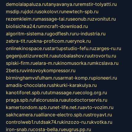
demolalapaluza.ru
tanyavanya.ru
remstir-tolyatti.ru
msdip.ru
jdol.ru
sokolovr.ru
newtech-spb.ru
rezemkleim.ru
massage-tai.ru
seonub.ru
zvonitut.ru
biolisichka24.ru
mncraft-download.ru
algoritm-sistema.ru
godflesh.ru
ru-industria.ru
zebra-tlt.ru
okna-proficom.ru
erynok.ru
onlinekinospace.ru
startupstudio-fefu.ru
zarges-ru.ru
gegenjustizunrecht.ru
autobalashov.ru
utrovortu.ru
spiski-firm.ru
elara-m.ru
kinomusorka.ru
mkcslava.ru
2bets.ru
vintovoykompressor.ru
birminghamvsfulham.ru
sarmat-komp.ru
pioneeri.ru
amadis-chocolate.ru
shkurki-karakulya.ru
kanotiforet.spb.ru
tutmassage.ru
ecolog.org.ru
praga.spb.ru
falcorussia.ru
autodoctorservis.ru
kamertondom.spb.ru
net-life.net.ru
avto-vozim.ru
sakhcamera.ru
alliance-electro.spb.ru
stroyavt.ru
controlweb1.ru
tdsak74.ru
kinzozo-ru.ru
kvotka.ru
iron-snab.ru
costa-bella.ru
eugrus.pp.ru