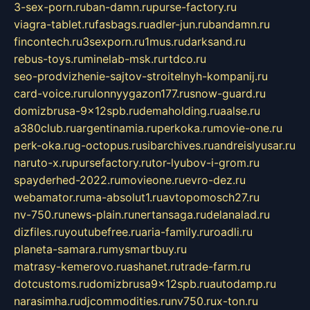
3-sex-porn.ru
ban-damn.ru
purse-factory.ru
viagra-tablet.ru
fasbags.ru
adler-jun.ru
bandamn.ru
fincontech.ru
3sexporn.ru
1mus.ru
darksand.ru
rebus-toys.ru
minelab-msk.ru
rtdco.ru
seo-prodvizhenie-sajtov-stroitelnyh-kompanij.ru
card-voice.ru
rulonnyygazon177.ru
snow-guard.ru
domizbrusa-9x12spb.ru
demaholding.ru
aalse.ru
a380club.ru
argentinamia.ru
perkoka.ru
movie-one.ru
perk-oka.ru
g-octopus.ru
sibarchives.ru
andreislyusar.ru
naruto-x.ru
pursefactory.ru
tor-lyubov-i-grom.ru
spayderhed-2022.ru
movieone.ru
evro-dez.ru
webamator.ru
ma-absolut1.ru
avtopomosch27.ru
nv-750.ru
news-plain.ru
nertansaga.ru
delanalad.ru
dizfiles.ru
youtubefree.ru
aria-family.ru
roadli.ru
planeta-samara.ru
mysmartbuy.ru
matrasy-kemerovo.ru
ashanet.ru
trade-farm.ru
dotcustoms.ru
domizbrusa9x12spb.ru
autodamp.ru
narasimha.ru
djcommodities.ru
nv750.ru
x-ton.ru