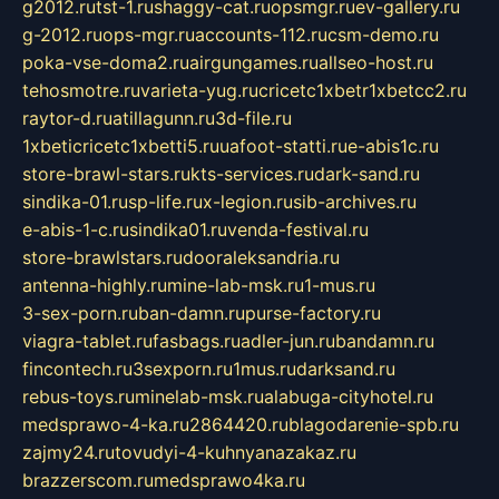
g2012.ru
tst-1.ru
shaggy-cat.ru
opsmgr.ru
ev-gallery.ru
g-2012.ru
ops-mgr.ru
accounts-112.ru
csm-demo.ru
poka-vse-doma2.ru
airgungames.ru
allseo-host.ru
tehosmotre.ru
varieta-yug.ru
cricetc1xbetr1xbetcc2.ru
raytor-d.ru
atillagunn.ru
3d-file.ru
1xbeticricetc1xbetti5.ru
uafoot-statti.ru
e-abis1c.ru
store-brawl-stars.ru
kts-services.ru
dark-sand.ru
sindika-01.ru
sp-life.ru
x-legion.ru
sib-archives.ru
e-abis-1-c.ru
sindika01.ru
venda-festival.ru
store-brawlstars.ru
dooraleksandria.ru
antenna-highly.ru
mine-lab-msk.ru
1-mus.ru
3-sex-porn.ru
ban-damn.ru
purse-factory.ru
viagra-tablet.ru
fasbags.ru
adler-jun.ru
bandamn.ru
fincontech.ru
3sexporn.ru
1mus.ru
darksand.ru
rebus-toys.ru
minelab-msk.ru
alabuga-cityhotel.ru
medsprawo-4-ka.ru
2864420.ru
blagodarenie-spb.ru
zajmy24.ru
tovudyi-4-kuhnyanazakaz.ru
brazzerscom.ru
medsprawo4ka.ru