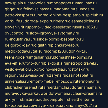
newsplain.ru
cardvoice.ru
modopaper.ru
manunae.ru
gbget.ru
alfeihavsalnassr.ru
madoma.ru
tajuncos.ru
petrovkasports.ru
porno-online-besplatno.ru
splclub.ru
york-life.ru
doroga-expo.ru
ribery.ru
cleanmedicine.ru
slovar-ivrit.ru
porno-video-besplatno.ru
seks-365.ru
ovucontrol.ru
sloty-igrovyye-avtomaty.ru
ru-industriya.ru
russkoe-porno-besplatno.ru
belgorod-day.ru
digilith.ru
pichkurovlab.ru
medic-today.ru
taksu.ru
comp123.ru
don-ykt.ru
teensvoice.ru
imgsharing.ru
domashnee-porno.ru
eva-elfie.ru
foto-tur.ru
biz-doska.ru
metropoltravel.ru
veslo-i-yakor.ru
borodino-media.ru
rostotsky.ru
regionufa.ru
weiss-bet.ru
zaryna.ru
casinotablet.ru
universalia.ru
remont-mebeli-moscow.ru
termomur.ru
clubfisher.ru
remstirufa.ru
erdamchi.ru
doramamama.ru
muraviovka-park.ru
worldofwoman.ru
clean-dreams.ru
arkrym.ru
kristinita.ru
dircomputer.ru
healthenter.ru
textexperts.ru
pivnaya-kruzhka.ru
kinofilmy-2021.ru