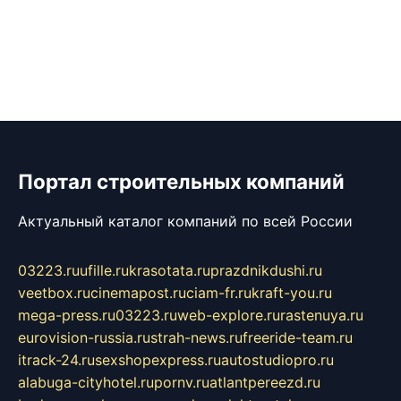
Портал строительных компаний
Актуальный каталог компаний по всей России
03223.ru
ufille.ru
krasotata.ru
prazdnikdushi.ru
veetbox.ru
cinemapost.ru
ciam-fr.ru
kraft-you.ru
mega-press.ru
03223.ru
web-explore.ru
rastenuya.ru
eurovision-russia.ru
strah-news.ru
freeride-team.ru
itrack-24.ru
sexshopexpress.ru
autostudiopro.ru
alabuga-cityhotel.ru
pornv.ru
atlantpereezd.ru