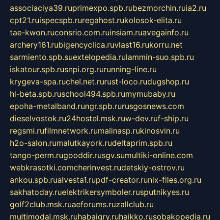
associaciya39.ru
primexpo.spb.ru
bezmorchin.ru
ia2.ru
cpt21.ru
ispecspb.ru
regahost.ru
kolosok-elita.ru
tae-kwon.ru
consrio.com.ru
insiam.ru
avegainfo.ru
archery161.ru
bigencyclica.ru
vlast16.ru
korru.net
sarmiento.spb.su
extelopedia.ru
lammin-suo.spb.ru
iskatour.spb.ru
snpi.org.ru
running-line.ru
krygeva-spa.ru
chel.net.ru
rust-loco.ru
dugshop.ru
hl-beta.spb.ru
school494.spb.ru
mymubaby.ru
epoha-metalband.ru
ngr.spb.ru
rusgosnews.com
dieselvostok.ru
24hostel.msk.ru
w-dev.ru
f-ship.ru
regsmi.ru
filmnetwork.ru
malinasp.ru
kinosvin.ru
h2o-salon.ru
malutkayork.ru
deltaprim.spb.ru
tango-perm.ru
gooddir.ru
sgv.su
multiki-online.com
webkrasotki.com
cherinvest.ru
detskiy-ostrov.ru
ankou.spb.ru
alvesta1.ru
pdf-creator.ru
nix-files.org.ru
sakhatoday.ru
elektrikersymboler.ru
sputnikyes.ru
golf2club.msk.ru
aeforums.ru
zallclub.ru
multimodal.msk.ru
habaigry.ru
haikko.ru
sobakopedia.ru