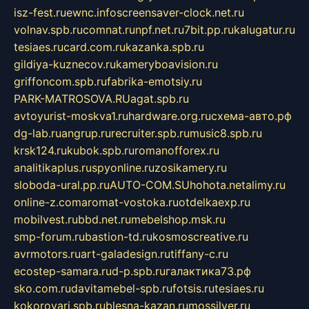
isz-fest.ru
ewnc.info
screensaver-clock.net.ru
volnav.spb.ru
comnat.ru
npf.net.ru
7bit.pp.ru
kalugatur.ru
tesiaes.ru
card.com.ru
kazanka.spb.ru
gildiya-kuznecov.ru
kameryboavision.ru
griffoncom.spb.ru
fabrika-emotsiy.ru
PARK-MATROSOVA.RU
agat.spb.ru
avtoyurist-moskva1.ru
hardware.org.ru
схема-авто.рф
dg-lab.ru
angrup.ru
recruiter.spb.ru
music8.spb.ru
krsk124.ru
kubok.spb.ru
romanofforex.ru
analitikaplus.ru
spyonline.ru
zosikamery.ru
sloboda-ural.pp.ru
AUTO-COM.SU
hohota.net
alimy.ru
online-z.com
aromat-vostoka.ru
otdelkaexp.ru
mobilvest.ru
bbd.net.ru
mebelshop.msk.ru
smp-forum.ru
bastion-td.ru
kosmoscreative.ru
avrmotors.ru
art-galadesign.ru
tiffany-c.ru
ecostep-samara.ru
d-p.spb.ru
галактика73.рф
sko.com.ru
davitamebel-spb.ru
fotsis.ru
tesiaes.ru
kokoroyari.spb.ru
blesna-kazan.ru
mossilver.ru