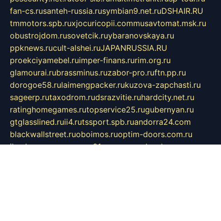
fan-cs.ru
santeh-russia.ru
symbian9.net.ru
DSHAIR.RU
tmmotors.spb.ru
xjocuricopii.com
musavtomat.msk.ru
obustrojdom.ru
sovetcik.ru
ybaranovskaya.ru
ppknews.ru
cult-alshei.ru
JAPANRUSSIA.RU
proekciyamebel.ru
imper-finans.ru
rim.org.ru
glamourai.ru
brassminus.ru
zabor-pro.ru
ftn.pp.ru
dorogoe58.ru
laimengpacker.ru
kuzova-zapchasti.ru
sageerp.ru
taxodrom.ru
dsrazvitie.ru
hardcity.net.ru
ratinghomegames.ru
topservice25.ru
gubernyan.ru
gtglasslined.ru
ii4.ru
tssport.spb.ru
andorra24.com
blackwallstreet.ru
oboimos.ru
optim-doors.com.ru
ikuch.ru
nycr.org.ru
npa21.ru
vremya-ch.spb.ru
desert000.ru
ivtorgi.ru
ifiori.ru
catalog-statei.ru
dcv.org.ru
spetsmaster174.ru
ipkameryhiseeu.ru
dum26.ru
ruspol.spb.ru
fr-opendp.ru
kam-solnyshko.ru
cheyenne-arapaho.ru
sevzapmetal.spb.ru
ted-lapidus.spb.ru
parasite-eliminator.ru
sigma-complete.ru
modernworld.ru
dama-moda.ru