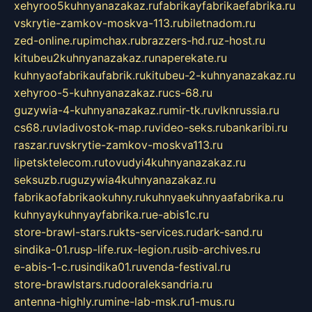
xehyroo5kuhnyanazakaz.ru
fabrikayfabrikaefabrika.ru
vskrytie-zamkov-moskva-113.ru
biletnadom.ru
zed-online.ru
pimchax.ru
brazzers-hd.ru
z-host.ru
kitubeu2kuhnyanazakaz.ru
naperekate.ru
kuhnyaofabrikaufabrik.ru
kitubeu-2-kuhnyanazakaz.ru
xehyroo-5-kuhnyanazakaz.ru
cs-68.ru
guzywia-4-kuhnyanazakaz.ru
mir-tk.ru
vlknrussia.ru
cs68.ru
vladivostok-map.ru
video-seks.ru
bankaribi.ru
raszar.ru
vskrytie-zamkov-moskva113.ru
lipetsktelecom.ru
tovudyi4kuhnyanazakaz.ru
seksuzb.ru
guzywia4kuhnyanazakaz.ru
fabrikaofabrikaokuhny.ru
kuhnyaekuhnyaafabrika.ru
kuhnyaykuhnyayfabrika.ru
e-abis1c.ru
store-brawl-stars.ru
kts-services.ru
dark-sand.ru
sindika-01.ru
sp-life.ru
x-legion.ru
sib-archives.ru
e-abis-1-c.ru
sindika01.ru
venda-festival.ru
store-brawlstars.ru
dooraleksandria.ru
antenna-highly.ru
mine-lab-msk.ru
1-mus.ru