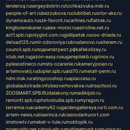
lenderoq.ru
sergeydobrin.ru
tochkazvuka.msk.ru
people-of-art.ru
bezzubova.ru
clubtibet.ru
orior-aks.ru
dynamoauto.ru
szk-favorit.ru
carlines.ru
flatnsk.ru
kingbolenskaner.ru
alex-motor.ru
astroline.net.ru
act1.spb.ru
polyglot.com.ru
gidlipetsk.ru
ooo-driada.ru
detsad125.ru
mir-zdoroviya.ru
bruslanovo.ru
siterem.ru
council.spb.ru
лодкипатриот.рф
kafekolizey.ru
iclub.net.ru
gazon-easy.ru
sugarepilekb.ru
grinox.ru
pylesostineco.ru
msts-ozarenie.ru
kameryjooan.ru
artemovskij.ru
dopler.spb.ru
aid70.ru
metall-perm.ru
ndm.msk.ru
ratingzooshop.ru
apiaccess.ru
globalautotrade.info
bezverhovskoe.ru
drsschool.ru
ZOOSMART.SPB.RU
dalakony.ru
medikijob.ru
remontt.spb.ru
photostudia.spb.ru
myragon.ru
terramia.ru
academy62.ru
gardengallereya.ru
rti.com.ru
artem-news.ru
biserinca.ru
krasnodarkurort.com
imshowtv.ru
mebel-v-tule.ru
mobtopik.ru
pcsecurity.net.ru
tool-sib.ru
multimetrunit.ru
sp-tour.ru