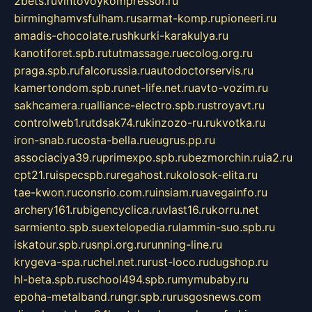
2bets.ru
vintovoykompressor.ru
birminghamvsfulham.ru
sarmat-komp.ru
pioneeri.ru
amadis-chocolate.ru
shkurki-karakulya.ru
kanotiforet.spb.ru
tutmassage.ru
ecolog.org.ru
praga.spb.ru
falcorussia.ru
autodoctorservis.ru
kamertondom.spb.ru
net-life.net.ru
avto-vozim.ru
sakhcamera.ru
alliance-electro.spb.ru
stroyavt.ru
controlweb1.ru
tdsak74.ru
kinzozo-ru.ru
kvotka.ru
iron-snab.ru
costa-bella.ru
eugrus.pp.ru
associaciya39.ru
primexpo.spb.ru
bezmorchin.ru
ia2.ru
cpt21.ru
ispecspb.ru
regahost.ru
kolosok-elita.ru
tae-kwon.ru
consrio.com.ru
insiam.ru
avegainfo.ru
archery161.ru
bigencyclica.ru
vlast16.ru
korru.net
sarmiento.spb.su
extelopedia.ru
lammin-suo.spb.ru
iskatour.spb.ru
snpi.org.ru
running-line.ru
krygeva-spa.ru
chel.net.ru
rust-loco.ru
dugshop.ru
hl-beta.spb.ru
school494.spb.ru
mymubaby.ru
epoha-metalband.ru
ngr.spb.ru
rusgosnews.com