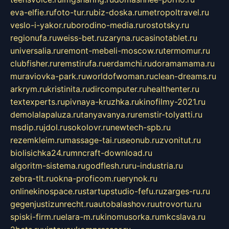
eva-elfie.ru
foto-tur.ru
biz-doska.ru
metropoltravel.ru
veslo-i-yakor.ru
borodino-media.ru
rostotsky.ru
regionufa.ru
weiss-bet.ru
zaryna.ru
casinotablet.ru
universalia.ru
remont-mebeli-moscow.ru
termomur.ru
clubfisher.ru
remstirufa.ru
erdamchi.ru
doramamama.ru
muraviovka-park.ru
worldofwoman.ru
clean-dreams.ru
arkrym.ru
kristinita.ru
dircomputer.ru
healthenter.ru
textexperts.ru
pivnaya-kruzhka.ru
kinofilmy-2021.ru
demolalapaluza.ru
tanyavanya.ru
remstir-tolyatti.ru
msdip.ru
jdol.ru
sokolovr.ru
newtech-spb.ru
rezemkleim.ru
massage-tai.ru
seonub.ru
zvonitut.ru
biolisichka24.ru
mncraft-download.ru
algoritm-sistema.ru
godflesh.ru
ru-industria.ru
zebra-tlt.ru
okna-proficom.ru
erynok.ru
onlinekinospace.ru
startupstudio-fefu.ru
zarges-ru.ru
gegenjustizunrecht.ru
autobalashov.ru
utrovortu.ru
spiski-firm.ru
elara-m.ru
kinomusorka.ru
mkcslava.ru