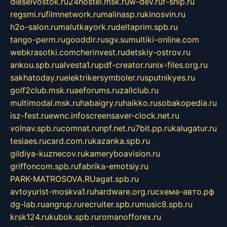
dieselvostok.ru
24hostel.msk.ru
w-dev.ru
f-ship.ru
regsmi.ru
filmnetwork.ru
malinasp.ru
kinosvin.ru
h2o-salon.ru
malutkayork.ru
deltaprim.spb.ru
tango-perm.ru
gooddir.ru
sgv.su
multiki-online.com
webkrasotki.com
cherinvest.ru
detskiy-ostrov.ru
ankou.spb.ru
alvesta1.ru
pdf-creator.ru
nix-files.org.ru
sakhatoday.ru
elektrikersymboler.ru
sputnikyes.ru
golf2club.msk.ru
aeforums.ru
zallclub.ru
multimodal.msk.ru
habaigry.ru
haikko.ru
sobakopedia.ru
isz-fest.ru
ewnc.info
screensaver-clock.net.ru
volnav.spb.ru
comnat.ru
npf.net.ru
7bit.pp.ru
kalugatur.ru
tesiaes.ru
card.com.ru
kazanka.spb.ru
gildiya-kuznecov.ru
kameryboavision.ru
griffoncom.spb.ru
fabrika-emotsiy.ru
PARK-MATROSOVA.RU
agat.spb.ru
avtoyurist-moskva1.ru
hardware.org.ru
схема-авто.рф
dg-lab.ru
angrup.ru
recruiter.spb.ru
music8.spb.ru
krsk124.ru
kubok.spb.ru
romanofforex.ru