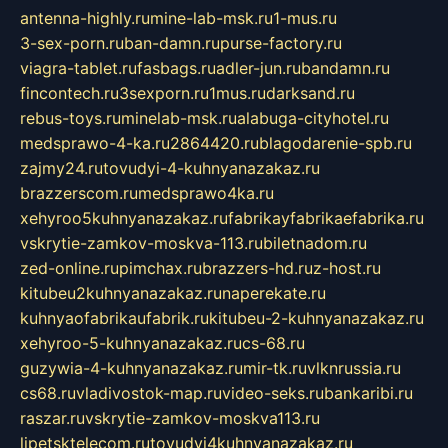
antenna-highly.ru
mine-lab-msk.ru
1-mus.ru
3-sex-porn.ru
ban-damn.ru
purse-factory.ru
viagra-tablet.ru
fasbags.ru
adler-jun.ru
bandamn.ru
fincontech.ru
3sexporn.ru
1mus.ru
darksand.ru
rebus-toys.ru
minelab-msk.ru
alabuga-cityhotel.ru
medsprawo-4-ka.ru
2864420.ru
blagodarenie-spb.ru
zajmy24.ru
tovudyi-4-kuhnyanazakaz.ru
brazzerscom.ru
medsprawo4ka.ru
xehyroo5kuhnyanazakaz.ru
fabrikayfabrikaefabrika.ru
vskrytie-zamkov-moskva-113.ru
biletnadom.ru
zed-online.ru
pimchax.ru
brazzers-hd.ru
z-host.ru
kitubeu2kuhnyanazakaz.ru
naperekate.ru
kuhnyaofabrikaufabrik.ru
kitubeu-2-kuhnyanazakaz.ru
xehyroo-5-kuhnyanazakaz.ru
cs-68.ru
guzywia-4-kuhnyanazakaz.ru
mir-tk.ru
vlknrussia.ru
cs68.ru
vladivostok-map.ru
video-seks.ru
bankaribi.ru
raszar.ru
vskrytie-zamkov-moskva113.ru
lipetsktelecom.ru
tovudyi4kuhnyanazakaz.ru