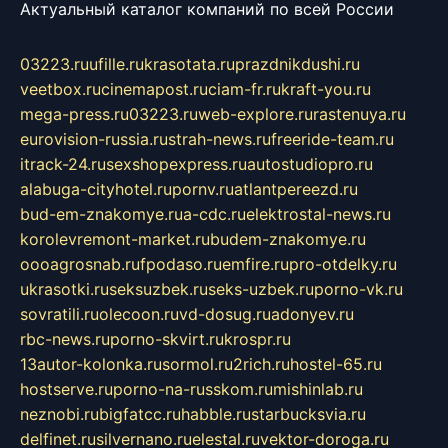
Актуальный каталог компаний по всей России
03223.ru
ufille.ru
krasotata.ru
prazdnikdushi.ru
veetbox.ru
cinemapost.ru
ciam-fr.ru
kraft-you.ru
mega-press.ru
03223.ru
web-explore.ru
rastenuya.ru
eurovision-russia.ru
strah-news.ru
freeride-team.ru
itrack-24.ru
sexshopexpress.ru
autostudiopro.ru
alabuga-cityhotel.ru
pornv.ru
atlantpereezd.ru
bud-em-znakomye.ru
a-cdc.ru
elektrostal-news.ru
korolevremont-market.ru
budem-znakomye.ru
oooagrosnab.ru
fpodaso.ru
emfire.ru
pro-otdelky.ru
ukrasotki.ru
seksuzbek.ru
seks-uzbek.ru
porno-vk.ru
sovratili.ru
olecoon.ru
vd-dosug.ru
adonyev.ru
rbc-news.ru
porno-skvirt.ru
krospr.ru
13autor-kolonka.ru
sormol.ru
2rich.ru
hostel-65.ru
hostserve.ru
porno-na-russkom.ru
mishinlab.ru
neznobi.ru
bigfatcc.ru
habble.ru
starbucksvia.ru
delfinet.ru
silvernano.ru
elestal.ru
vektor-doroga.ru