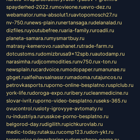
spayderhed-2022.ru
movieone.ru
evro-dez.ru
webamator.ru
ma-absolut1.ru
avtopomosch27.ru
nv-750.ru
news-plain.ru
nertansaga.ru
delanalad.ru
dizfiles.ru
youtubefree.ru
aria-family.ru
roadli.ru
planeta-samara.ru
mysmartbuy.ru
matrasy-kemerovo.ru
ashanet.ru
trade-farm.ru
dotcustoms.ru
domizbrusa9x12spb.ru
autodamp.ru
narasimha.ru
djcommodities.ru
nv750.ru
x-ton.ru
newsplain.ru
cardvoice.ru
modopaper.ru
manunae.ru
gbget.ru
alfeihavsalnassr.ru
madoma.ru
tajuncos.ru
petrovkasports.ru
porno-online-besplatno.ru
splclub.ru
york-life.ru
doroga-expo.ru
ribery.ru
cleanmedicine.ru
slovar-ivrit.ru
porno-video-besplatno.ru
seks-365.ru
ovucontrol.ru
sloty-igrovyye-avtomaty.ru
ru-industriya.ru
russkoe-porno-besplatno.ru
belgorod-day.ru
digilith.ru
pichkurovlab.ru
medic-today.ru
taksu.ru
comp123.ru
don-ykt.ru
teensvoice.ru
imgsharing.ru
domashnee-porno.ru