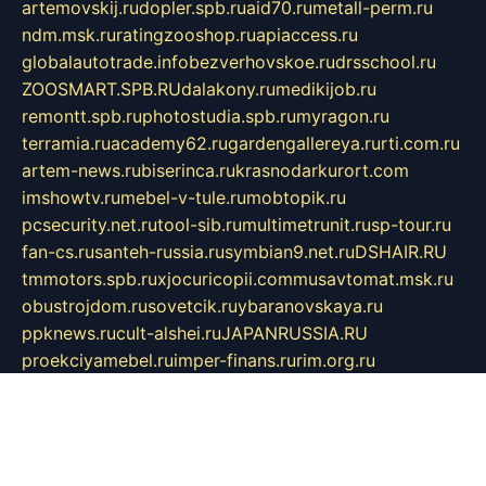
artemovskij.ru
dopler.spb.ru
aid70.ru
metall-perm.ru
ndm.msk.ru
ratingzooshop.ru
apiaccess.ru
globalautotrade.info
bezverhovskoe.ru
drsschool.ru
ZOOSMART.SPB.RU
dalakony.ru
medikijob.ru
remontt.spb.ru
photostudia.spb.ru
myragon.ru
terramia.ru
academy62.ru
gardengallereya.ru
rti.com.ru
artem-news.ru
biserinca.ru
krasnodarkurort.com
imshowtv.ru
mebel-v-tule.ru
mobtopik.ru
pcsecurity.net.ru
tool-sib.ru
multimetrunit.ru
sp-tour.ru
fan-cs.ru
santeh-russia.ru
symbian9.net.ru
DSHAIR.RU
tmmotors.spb.ru
xjocuricopii.com
musavtomat.msk.ru
obustrojdom.ru
sovetcik.ru
ybaranovskaya.ru
ppknews.ru
cult-alshei.ru
JAPANRUSSIA.RU
proekciyamebel.ru
imper-finans.ru
rim.org.ru
glamourai.ru
brassminus.ru
zabor-pro.ru
ftn.pp.ru
dorogoe58.ru
laimengpacker.ru
kuzova-zapchasti.ru
sageerp.ru
taxodrom.ru
dsrazvitie.ru
hardcity.net.ru
ratinghomegames.ru
topservice25.ru
gubernyan.ru