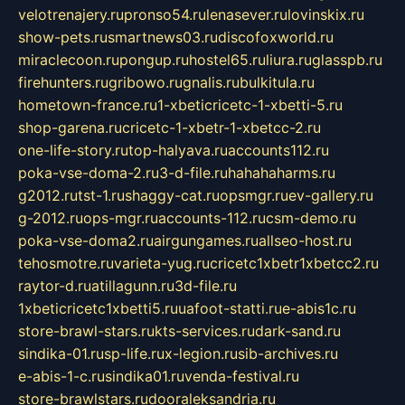
velotrenajery.ru
pronso54.ru
lenasever.ru
lovinskix.ru
show-pets.ru
smartnews03.ru
discofoxworld.ru
miraclecoon.ru
pongup.ru
hostel65.ru
liura.ru
glasspb.ru
firehunters.ru
gribowo.ru
gnalis.ru
bulkitula.ru
hometown-france.ru
1-xbeticricetc-1-xbetti-5.ru
shop-garena.ru
cricetc-1-xbetr-1-xbetcc-2.ru
one-life-story.ru
top-halyava.ru
accounts112.ru
poka-vse-doma-2.ru
3-d-file.ru
hahahaharms.ru
g2012.ru
tst-1.ru
shaggy-cat.ru
opsmgr.ru
ev-gallery.ru
g-2012.ru
ops-mgr.ru
accounts-112.ru
csm-demo.ru
poka-vse-doma2.ru
airgungames.ru
allseo-host.ru
tehosmotre.ru
varieta-yug.ru
cricetc1xbetr1xbetcc2.ru
raytor-d.ru
atillagunn.ru
3d-file.ru
1xbeticricetc1xbetti5.ru
uafoot-statti.ru
e-abis1c.ru
store-brawl-stars.ru
kts-services.ru
dark-sand.ru
sindika-01.ru
sp-life.ru
x-legion.ru
sib-archives.ru
e-abis-1-c.ru
sindika01.ru
venda-festival.ru
store-brawlstars.ru
dooraleksandria.ru