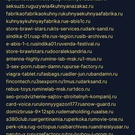
seksuzb.ru
guzywia4kuhnyanazakaz.ru
fabrikaofabrikaokuhny.ru
kuhnyaekuhnyaafabrika.ru
kuhnyaykuhnyayfabrika.ru
e-abis1c.ru
store-brawl-stars.ru
kts-services.ru
dark-sand.ru
sindika-01.ru
sp-life.ru
x-legion.ru
sib-archives.ru
e-abis-1-c.ru
sindika01.ru
venda-festival.ru
store-brawlstars.ru
dooraleksandria.ru
antenna-highly.ru
mine-lab-msk.ru
1-mus.ru
3-sex-porn.ru
ban-damn.ru
purse-factory.ru
viagra-tablet.ru
fasbags.ru
adler-jun.ru
bandamn.ru
fincontech.ru
3sexporn.ru
1mus.ru
darksand.ru
rebus-toys.ru
minelab-msk.ru
rtdco.ru
seo-prodvizhenie-sajtov-stroitelnyh-kompanij.ru
card-voice.ru
rulonnyygazon177.ru
snow-guard.ru
domizbrusa-9x12spb.ru
demaholding.ru
aalse.ru
a380club.ru
argentinamia.ru
perkoka.ru
movie-one.ru
perk-oka.ru
g-octopus.ru
sibarchives.ru
andreislyusar.ru
naruto-x.ru
pursefactory.ru
tor-lyubov-i-grom.ru