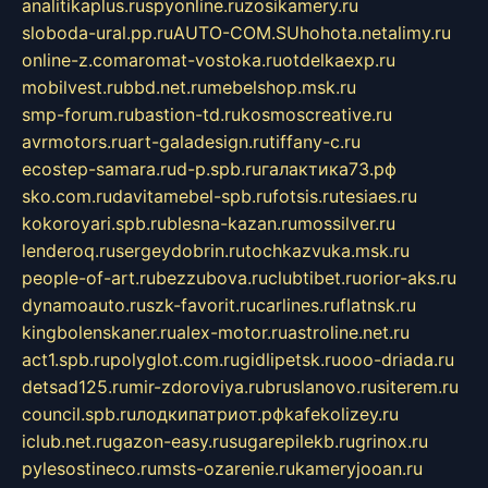
analitikaplus.ru
spyonline.ru
zosikamery.ru
sloboda-ural.pp.ru
AUTO-COM.SU
hohota.net
alimy.ru
online-z.com
aromat-vostoka.ru
otdelkaexp.ru
mobilvest.ru
bbd.net.ru
mebelshop.msk.ru
smp-forum.ru
bastion-td.ru
kosmoscreative.ru
avrmotors.ru
art-galadesign.ru
tiffany-c.ru
ecostep-samara.ru
d-p.spb.ru
галактика73.рф
sko.com.ru
davitamebel-spb.ru
fotsis.ru
tesiaes.ru
kokoroyari.spb.ru
blesna-kazan.ru
mossilver.ru
lenderoq.ru
sergeydobrin.ru
tochkazvuka.msk.ru
people-of-art.ru
bezzubova.ru
clubtibet.ru
orior-aks.ru
dynamoauto.ru
szk-favorit.ru
carlines.ru
flatnsk.ru
kingbolenskaner.ru
alex-motor.ru
astroline.net.ru
act1.spb.ru
polyglot.com.ru
gidlipetsk.ru
ooo-driada.ru
detsad125.ru
mir-zdoroviya.ru
bruslanovo.ru
siterem.ru
council.spb.ru
лодкипатриот.рф
kafekolizey.ru
iclub.net.ru
gazon-easy.ru
sugarepilekb.ru
grinox.ru
pylesostineco.ru
msts-ozarenie.ru
kameryjooan.ru