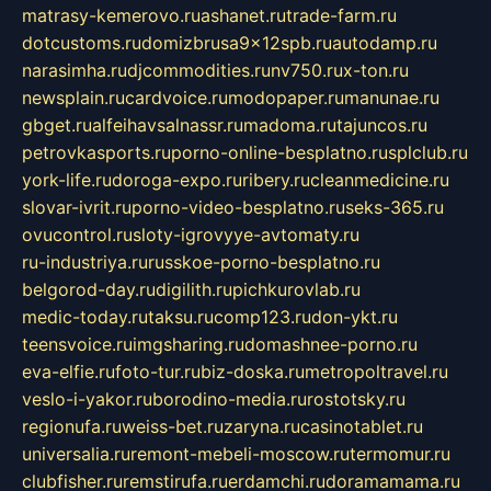
matrasy-kemerovo.ru
ashanet.ru
trade-farm.ru
dotcustoms.ru
domizbrusa9x12spb.ru
autodamp.ru
narasimha.ru
djcommodities.ru
nv750.ru
x-ton.ru
newsplain.ru
cardvoice.ru
modopaper.ru
manunae.ru
gbget.ru
alfeihavsalnassr.ru
madoma.ru
tajuncos.ru
petrovkasports.ru
porno-online-besplatno.ru
splclub.ru
york-life.ru
doroga-expo.ru
ribery.ru
cleanmedicine.ru
slovar-ivrit.ru
porno-video-besplatno.ru
seks-365.ru
ovucontrol.ru
sloty-igrovyye-avtomaty.ru
ru-industriya.ru
russkoe-porno-besplatno.ru
belgorod-day.ru
digilith.ru
pichkurovlab.ru
medic-today.ru
taksu.ru
comp123.ru
don-ykt.ru
teensvoice.ru
imgsharing.ru
domashnee-porno.ru
eva-elfie.ru
foto-tur.ru
biz-doska.ru
metropoltravel.ru
veslo-i-yakor.ru
borodino-media.ru
rostotsky.ru
regionufa.ru
weiss-bet.ru
zaryna.ru
casinotablet.ru
universalia.ru
remont-mebeli-moscow.ru
termomur.ru
clubfisher.ru
remstirufa.ru
erdamchi.ru
doramamama.ru