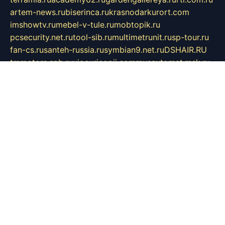
artem-news.ru
biserinca.ru
krasnodarkurort.com
imshowtv.ru
mebel-v-tule.ru
mobtopik.ru
pcsecurity.net.ru
tool-sib.ru
multimetrunit.ru
sp-tour.ru
fan-cs.ru
santeh-russia.ru
symbian9.net.ru
DSHAIR.RU
tmmotors.spb.ru
xjocuricopii.com
musavtomat.msk.ru
obustrojdom.ru
sovetcik.ru
ybaranovskaya.ru
ppknews.ru
cult-alshei.ru
JAPANRUSSIA.RU
proekciyamebel.ru
imper-finans.ru
rim.org.ru
glamourai.ru
brassminus.ru
zabor-pro.ru
ftn.pp.ru
dorogoe58.ru
laimengpacker.ru
kuzova-zapchasti.ru
sageerp.ru
taxodrom.ru
dsrazvitie.ru
hardcity.net.ru
ratinghomegames.ru
topservice25.ru
gubernyan.ru
gtglasslined.ru
ii4.ru
tssport.spb.ru
andorra24.com
blackwallstreet.ru
oboimos.ru
optim-doors.com.ru
ikuch.ru
nycr.org.ru
npa21.ru
vremya-ch.spb.ru
desert000.ru
ivtorgi.ru
ifiori.ru
catalog-statei.ru
dcv.org.ru
spetsmaster174.ru
ipkameryhiseeu.ru