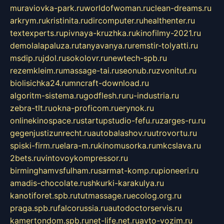
muraviovka-park.ru
worldofwoman.ru
clean-dreams.ru
arkrym.ru
kristinita.ru
dircomputer.ru
healthenter.ru
textexperts.ru
pivnaya-kruzhka.ru
kinofilmy-2021.ru
demolalapaluza.ru
tanyavanya.ru
remstir-tolyatti.ru
msdip.ru
jdol.ru
sokolovr.ru
newtech-spb.ru
rezemkleim.ru
massage-tai.ru
seonub.ru
zvonitut.ru
biolisichka24.ru
mncraft-download.ru
algoritm-sistema.ru
godflesh.ru
ru-industria.ru
zebra-tlt.ru
okna-proficom.ru
erynok.ru
onlinekinospace.ru
startupstudio-fefu.ru
zarges-ru.ru
gegenjustizunrecht.ru
autobalashov.ru
utrovortu.ru
spiski-firm.ru
elara-m.ru
kinomusorka.ru
mkcslava.ru
2bets.ru
vintovoykompressor.ru
birminghamvsfulham.ru
sarmat-komp.ru
pioneeri.ru
amadis-chocolate.ru
shkurki-karakulya.ru
kanotiforet.spb.ru
tutmassage.ru
ecolog.org.ru
praga.spb.ru
falcorussia.ru
autodoctorservis.ru
kamertondom.spb.ru
net-life.net.ru
avto-vozim.ru