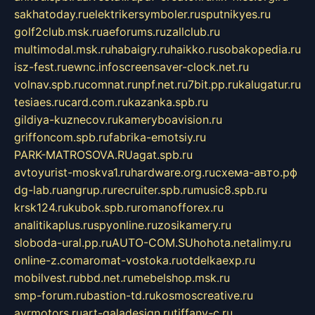
sakhatoday.ru
elektrikersymboler.ru
sputnikyes.ru
golf2club.msk.ru
aeforums.ru
zallclub.ru
multimodal.msk.ru
habaigry.ru
haikko.ru
sobakopedia.ru
isz-fest.ru
ewnc.info
screensaver-clock.net.ru
volnav.spb.ru
comnat.ru
npf.net.ru
7bit.pp.ru
kalugatur.ru
tesiaes.ru
card.com.ru
kazanka.spb.ru
gildiya-kuznecov.ru
kameryboavision.ru
griffoncom.spb.ru
fabrika-emotsiy.ru
PARK-MATROSOVA.RU
agat.spb.ru
avtoyurist-moskva1.ru
hardware.org.ru
схема-авто.рф
dg-lab.ru
angrup.ru
recruiter.spb.ru
music8.spb.ru
krsk124.ru
kubok.spb.ru
romanofforex.ru
analitikaplus.ru
spyonline.ru
zosikamery.ru
sloboda-ural.pp.ru
AUTO-COM.SU
hohota.net
alimy.ru
online-z.com
aromat-vostoka.ru
otdelkaexp.ru
mobilvest.ru
bbd.net.ru
mebelshop.msk.ru
smp-forum.ru
bastion-td.ru
kosmoscreative.ru
avrmotors.ru
art-galadesign.ru
tiffany-c.ru