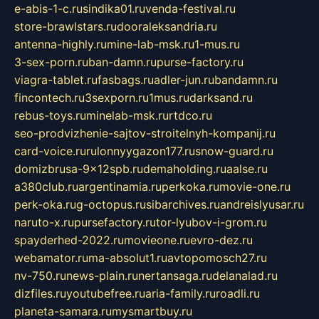
e-abis-1-c.ru
sindika01.ru
venda-festival.ru
store-brawlstars.ru
dooraleksandria.ru
antenna-highly.ru
mine-lab-msk.ru
1-mus.ru
3-sex-porn.ru
ban-damn.ru
purse-factory.ru
viagra-tablet.ru
fasbags.ru
adler-jun.ru
bandamn.ru
fincontech.ru
3sexporn.ru
1mus.ru
darksand.ru
rebus-toys.ru
minelab-msk.ru
rtdco.ru
seo-prodvizhenie-sajtov-stroitelnyh-kompanij.ru
card-voice.ru
rulonnyygazon177.ru
snow-guard.ru
domizbrusa-9x12spb.ru
demaholding.ru
aalse.ru
a380club.ru
argentinamia.ru
perkoka.ru
movie-one.ru
perk-oka.ru
g-octopus.ru
sibarchives.ru
andreislyusar.ru
naruto-x.ru
pursefactory.ru
tor-lyubov-i-grom.ru
spayderhed-2022.ru
movieone.ru
evro-dez.ru
webamator.ru
ma-absolut1.ru
avtopomosch27.ru
nv-750.ru
news-plain.ru
nertansaga.ru
delanalad.ru
dizfiles.ru
youtubefree.ru
aria-family.ru
roadli.ru
planeta-samara.ru
mysmartbuy.ru