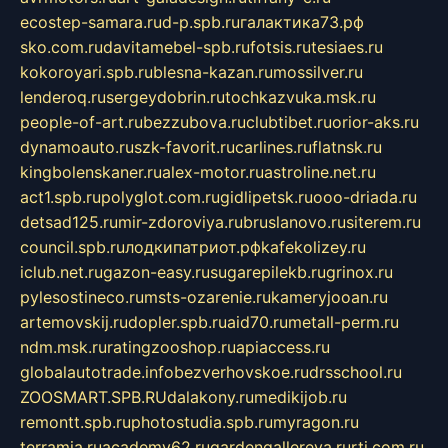
ecostep-samara.ru
d-p.spb.ru
галактика73.рф
sko.com.ru
davitamebel-spb.ru
fotsis.ru
tesiaes.ru
kokoroyari.spb.ru
blesna-kazan.ru
mossilver.ru
lenderoq.ru
sergeydobrin.ru
tochkazvuka.msk.ru
people-of-art.ru
bezzubova.ru
clubtibet.ru
orior-aks.ru
dynamoauto.ru
szk-favorit.ru
carlines.ru
flatnsk.ru
kingbolenskaner.ru
alex-motor.ru
astroline.net.ru
act1.spb.ru
polyglot.com.ru
gidlipetsk.ru
ooo-driada.ru
detsad125.ru
mir-zdoroviya.ru
bruslanovo.ru
siterem.ru
council.spb.ru
лодкипатриот.рф
kafekolizey.ru
iclub.net.ru
gazon-easy.ru
sugarepilekb.ru
grinox.ru
pylesostineco.ru
msts-ozarenie.ru
kameryjooan.ru
artemovskij.ru
dopler.spb.ru
aid70.ru
metall-perm.ru
ndm.msk.ru
ratingzooshop.ru
apiaccess.ru
globalautotrade.info
bezverhovskoe.ru
drsschool.ru
ZOOSMART.SPB.RU
dalakony.ru
medikijob.ru
remontt.spb.ru
photostudia.spb.ru
myragon.ru
terramia.ru
academy62.ru
gardengallereya.ru
rti.com.ru