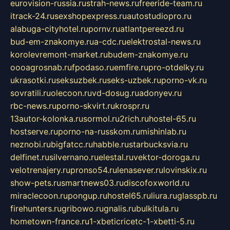
eurovision-russia.ru
strah-news.ru
freeride-team.ru
itrack-24.ru
sexshopexpress.ru
autostudiopro.ru
alabuga-cityhotel.ru
pornv.ru
atlantpereezd.ru
bud-em-znakomye.ru
a-cdc.ru
elektrostal-news.ru
korolevremont-market.ru
budem-znakomye.ru
oooagrosnab.ru
fpodaso.ru
emfire.ru
pro-otdelky.ru
ukrasotki.ru
seksuzbek.ru
seks-uzbek.ru
porno-vk.ru
sovratili.ru
olecoon.ru
vd-dosug.ru
adonyev.ru
rbc-news.ru
porno-skvirt.ru
krospr.ru
13autor-kolonka.ru
sormol.ru
2rich.ru
hostel-65.ru
hostserve.ru
porno-na-russkom.ru
mishinlab.ru
neznobi.ru
bigfatcc.ru
habble.ru
starbucksvia.ru
delfinet.ru
silvernano.ru
elestal.ru
vektor-doroga.ru
velotrenajery.ru
pronso54.ru
lenasever.ru
lovinskix.ru
show-pets.ru
smartnews03.ru
discofoxworld.ru
miraclecoon.ru
pongup.ru
hostel65.ru
liura.ru
glasspb.ru
firehunters.ru
gribowo.ru
gnalis.ru
bulkitula.ru
hometown-france.ru
1-xbeticricetc-1-xbetti-5.ru