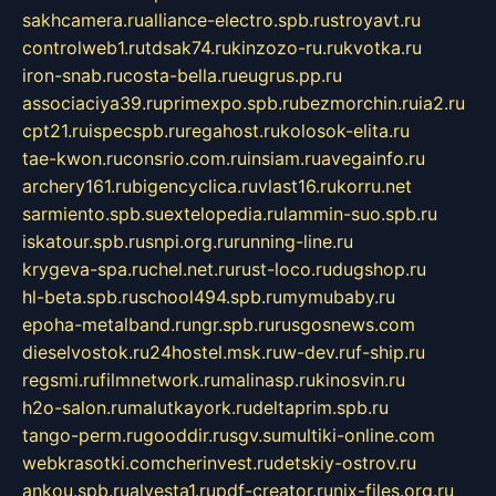
sakhcamera.ru
alliance-electro.spb.ru
stroyavt.ru
controlweb1.ru
tdsak74.ru
kinzozo-ru.ru
kvotka.ru
iron-snab.ru
costa-bella.ru
eugrus.pp.ru
associaciya39.ru
primexpo.spb.ru
bezmorchin.ru
ia2.ru
cpt21.ru
ispecspb.ru
regahost.ru
kolosok-elita.ru
tae-kwon.ru
consrio.com.ru
insiam.ru
avegainfo.ru
archery161.ru
bigencyclica.ru
vlast16.ru
korru.net
sarmiento.spb.su
extelopedia.ru
lammin-suo.spb.ru
iskatour.spb.ru
snpi.org.ru
running-line.ru
krygeva-spa.ru
chel.net.ru
rust-loco.ru
dugshop.ru
hl-beta.spb.ru
school494.spb.ru
mymubaby.ru
epoha-metalband.ru
ngr.spb.ru
rusgosnews.com
dieselvostok.ru
24hostel.msk.ru
w-dev.ru
f-ship.ru
regsmi.ru
filmnetwork.ru
malinasp.ru
kinosvin.ru
h2o-salon.ru
malutkayork.ru
deltaprim.spb.ru
tango-perm.ru
gooddir.ru
sgv.su
multiki-online.com
webkrasotki.com
cherinvest.ru
detskiy-ostrov.ru
ankou.spb.ru
alvesta1.ru
pdf-creator.ru
nix-files.org.ru