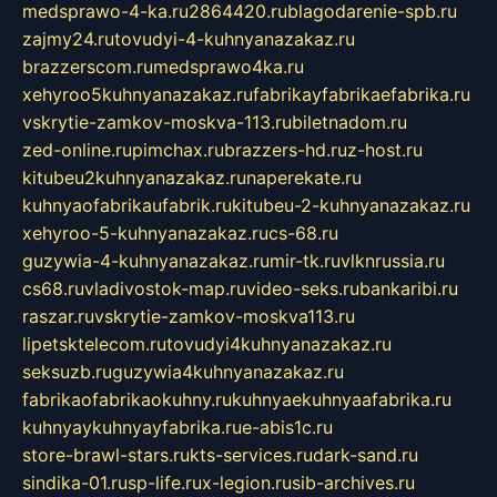
medsprawo-4-ka.ru
2864420.ru
blagodarenie-spb.ru
zajmy24.ru
tovudyi-4-kuhnyanazakaz.ru
brazzerscom.ru
medsprawo4ka.ru
xehyroo5kuhnyanazakaz.ru
fabrikayfabrikaefabrika.ru
vskrytie-zamkov-moskva-113.ru
biletnadom.ru
zed-online.ru
pimchax.ru
brazzers-hd.ru
z-host.ru
kitubeu2kuhnyanazakaz.ru
naperekate.ru
kuhnyaofabrikaufabrik.ru
kitubeu-2-kuhnyanazakaz.ru
xehyroo-5-kuhnyanazakaz.ru
cs-68.ru
guzywia-4-kuhnyanazakaz.ru
mir-tk.ru
vlknrussia.ru
cs68.ru
vladivostok-map.ru
video-seks.ru
bankaribi.ru
raszar.ru
vskrytie-zamkov-moskva113.ru
lipetsktelecom.ru
tovudyi4kuhnyanazakaz.ru
seksuzb.ru
guzywia4kuhnyanazakaz.ru
fabrikaofabrikaokuhny.ru
kuhnyaekuhnyaafabrika.ru
kuhnyaykuhnyayfabrika.ru
e-abis1c.ru
store-brawl-stars.ru
kts-services.ru
dark-sand.ru
sindika-01.ru
sp-life.ru
x-legion.ru
sib-archives.ru