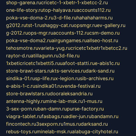
shop-garena.ru
cricetc-1-xbetr-1-xbetcc-2.ru
one-life-story.ru
top-halyava.ru
accounts112.ru
poka-vse-doma-2.ru
3-d-file.ru
hahahaharms.ru
g2012.ru
tst-1.ru
shaggy-cat.ru
opsmgr.ru
ev-gallery.ru
g-2012.ru
ops-mgr.ru
accounts-112.ru
csm-demo.ru
poka-vse-doma2.ru
airgungames.ru
allseo-host.ru
tehosmotre.ru
varieta-yug.ru
cricetc1xbetr1xbetcc2.ru
raytor-d.ru
atillagunn.ru
3d-file.ru
1xbeticricetc1xbetti5.ru
uafoot-statti.ru
e-abis1c.ru
store-brawl-stars.ru
kts-services.ru
dark-sand.ru
sindika-01.ru
sp-life.ru
x-legion.ru
sib-archives.ru
e-abis-1-c.ru
sindika01.ru
venda-festival.ru
store-brawlstars.ru
dooraleksandria.ru
antenna-highly.ru
mine-lab-msk.ru
1-mus.ru
3-sex-porn.ru
ban-damn.ru
purse-factory.ru
viagra-tablet.ru
fasbags.ru
adler-jun.ru
bandamn.ru
fincontech.ru
3sexporn.ru
1mus.ru
darksand.ru
rebus-toys.ru
minelab-msk.ru
alabuga-cityhotel.ru