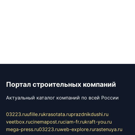
Портал строительных компаний
Актуальный каталог компаний по всей России
03223.ru
ufille.ru
krasotata.ru
prazdnikdushi.ru
veetbox.ru
cinemapost.ru
ciam-fr.ru
kraft-you.ru
mega-press.ru
03223.ru
web-explore.ru
rastenuya.ru