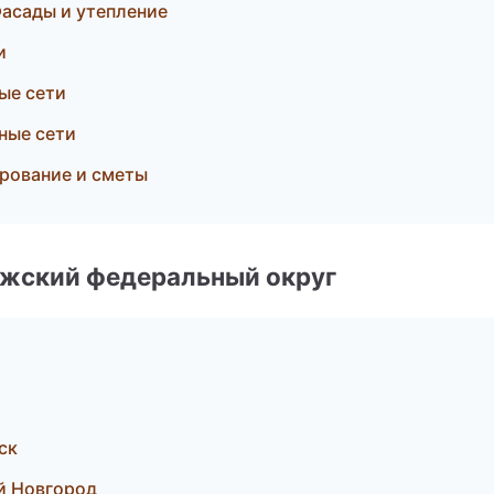
асады и утепление
и
ые сети
ные сети
ирование и сметы
лжский федеральный округ
ск
й Новгород