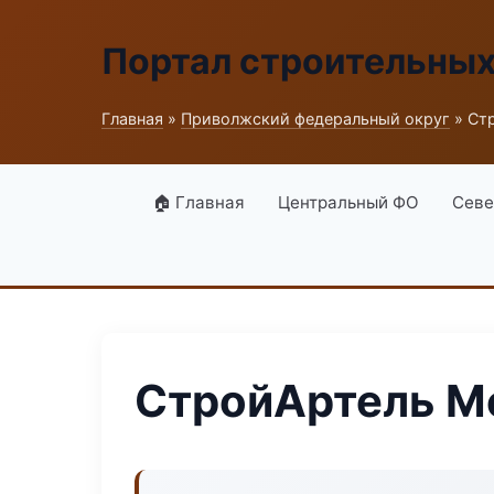
Портал строительны
Главная
»
Приволжский федеральный округ
» Ст
🏠 Главная
Центральный ФО
Севе
СтройАртель М