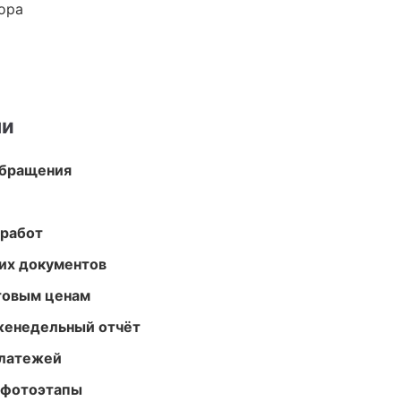
ора
ми
обращения
 работ
их документов
птовым ценам
женедельный отчёт
платежей
 фотоэтапы