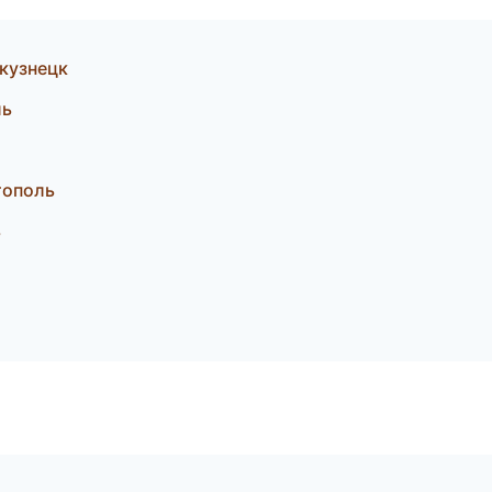
кузнецк
ль
тополь
ь