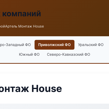
х компаний
ройАртель Монтаж House
ро-Западный ФО
Приволжский ФО
Уральский ФО
Южный ФО
Северо-Кавказский ФО
онтаж House