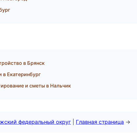
бург
тройство в Брянск
и в Екатеринбург
ирование и сметы в Нальчик
лжский федеральный округ
|
Главная страница
→