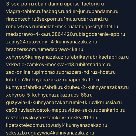
3-sex-porn.ru
ban-damn.ru
purse-factory.ru
viagra-tablet.ru
fasbags.ru
adler-jun.ru
bandamn.ru
fincontech.ru
3sexporn.ru
1mus.ru
darksand.ru
rebus-toys.ru
minelab-msk.ru
alabuga-cityhotel.ru
medsprawo-4-ka.ru
2864420.ru
blagodarenie-spb.ru
zajmy24.ru
tovudyi-4-kuhnyanazakaz.ru
brazzerscom.ru
medsprawo4ka.ru
xehyroo5kuhnyanazakaz.ru
fabrikayfabrikaefabrika.ru
vskrytie-zamkov-moskva-113.ru
biletnadom.ru
zed-online.ru
pimchax.ru
brazzers-hd.ru
z-host.ru
kitubeu2kuhnyanazakaz.ru
naperekate.ru
kuhnyaofabrikaufabrik.ru
kitubeu-2-kuhnyanazakaz.ru
xehyroo-5-kuhnyanazakaz.ru
cs-68.ru
guzywia-4-kuhnyanazakaz.ru
mir-tk.ru
vlknrussia.ru
cs68.ru
vladivostok-map.ru
video-seks.ru
bankaribi.ru
raszar.ru
vskrytie-zamkov-moskva113.ru
lipetsktelecom.ru
tovudyi4kuhnyanazakaz.ru
seksuzb.ru
guzywia4kuhnyanazakaz.ru