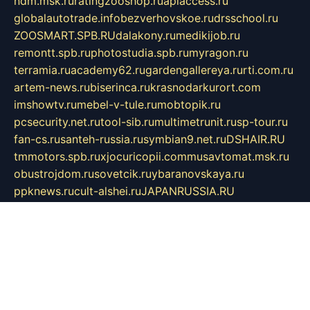
ndm.msk.ru
ratingzooshop.ru
apiaccess.ru
globalautotrade.info
bezverhovskoe.ru
drsschool.ru
ZOOSMART.SPB.RU
dalakony.ru
medikijob.ru
remontt.spb.ru
photostudia.spb.ru
myragon.ru
terramia.ru
academy62.ru
gardengallereya.ru
rti.com.ru
artem-news.ru
biserinca.ru
krasnodarkurort.com
imshowtv.ru
mebel-v-tule.ru
mobtopik.ru
pcsecurity.net.ru
tool-sib.ru
multimetrunit.ru
sp-tour.ru
fan-cs.ru
santeh-russia.ru
symbian9.net.ru
DSHAIR.RU
tmmotors.spb.ru
xjocuricopii.com
musavtomat.msk.ru
obustrojdom.ru
sovetcik.ru
ybaranovskaya.ru
ppknews.ru
cult-alshei.ru
JAPANRUSSIA.RU
proekciyamebel.ru
imper-finans.ru
rim.org.ru
glamourai.ru
brassminus.ru
zabor-pro.ru
ftn.pp.ru
dorogoe58.ru
laimengpacker.ru
kuzova-zapchasti.ru
sageerp.ru
taxodrom.ru
dsrazvitie.ru
hardcity.net.ru
ratinghomegames.ru
topservice25.ru
gubernyan.ru
gtglasslined.ru
ii4.ru
tssport.spb.ru
andorra24.com