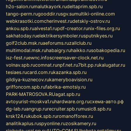
h2o-salon.ru
malutkayork.ru
deltaprim.spb.ru
tango-perm.ru
gooddir.ru
sgv.su
multiki-online.com
webkrasotki.com
cherinvest.ru
detskiy-ostrov.ru
ankou.spb.ru
alvesta1.ru
pdf-creator.ru
nix-files.org.ru
sakhatoday.ru
elektrikersymboler.ru
sputnikyes.ru
golf2club.msk.ru
aeforums.ru
zallclub.ru
multimodal.msk.ru
habaigry.ru
haikko.ru
sobakopedia.ru
isz-fest.ru
ewnc.info
screensaver-clock.net.ru
volnav.spb.ru
comnat.ru
npf.net.ru
7bit.pp.ru
kalugatur.ru
tesiaes.ru
card.com.ru
kazanka.spb.ru
gildiya-kuznecov.ru
kameryboavision.ru
griffoncom.spb.ru
fabrika-emotsiy.ru
PARK-MATROSOVA.RU
agat.spb.ru
avtoyurist-moskva1.ru
hardware.org.ru
схема-авто.рф
dg-lab.ru
angrup.ru
recruiter.spb.ru
music8.spb.ru
krsk124.ru
kubok.spb.ru
romanofforex.ru
analitikaplus.ru
spyonline.ru
zosikamery.ru
sloboda-ural.pp.ru
AUTO-COM.SU
hohota.net
alimy.ru