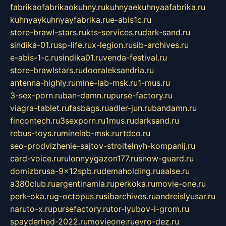
fabrikaofabrikaokuhny.ru
kuhnyaekuhnyaafabrika.ru
kuhnyaykuhnyayfabrika.ru
e-abis1c.ru
store-brawl-stars.ru
kts-services.ru
dark-sand.ru
sindika-01.ru
sp-life.ru
x-legion.ru
sib-archives.ru
e-abis-1-c.ru
sindika01.ru
venda-festival.ru
store-brawlstars.ru
dooraleksandria.ru
antenna-highly.ru
mine-lab-msk.ru
1-mus.ru
3-sex-porn.ru
ban-damn.ru
purse-factory.ru
viagra-tablet.ru
fasbags.ru
adler-jun.ru
bandamn.ru
fincontech.ru
3sexporn.ru
1mus.ru
darksand.ru
rebus-toys.ru
minelab-msk.ru
rtdco.ru
seo-prodvizhenie-sajtov-stroitelnyh-kompanij.ru
card-voice.ru
rulonnyygazon177.ru
snow-guard.ru
domizbrusa-9x12spb.ru
demaholding.ru
aalse.ru
a380club.ru
argentinamia.ru
perkoka.ru
movie-one.ru
perk-oka.ru
g-octopus.ru
sibarchives.ru
andreislyusar.ru
naruto-x.ru
pursefactory.ru
tor-lyubov-i-grom.ru
spayderhed-2022.ru
movieone.ru
evro-dez.ru