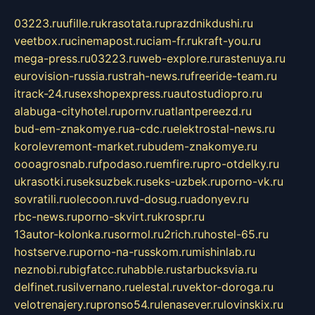
03223.ru
ufille.ru
krasotata.ru
prazdnikdushi.ru
veetbox.ru
cinemapost.ru
ciam-fr.ru
kraft-you.ru
mega-press.ru
03223.ru
web-explore.ru
rastenuya.ru
eurovision-russia.ru
strah-news.ru
freeride-team.ru
itrack-24.ru
sexshopexpress.ru
autostudiopro.ru
alabuga-cityhotel.ru
pornv.ru
atlantpereezd.ru
bud-em-znakomye.ru
a-cdc.ru
elektrostal-news.ru
korolevremont-market.ru
budem-znakomye.ru
oooagrosnab.ru
fpodaso.ru
emfire.ru
pro-otdelky.ru
ukrasotki.ru
seksuzbek.ru
seks-uzbek.ru
porno-vk.ru
sovratili.ru
olecoon.ru
vd-dosug.ru
adonyev.ru
rbc-news.ru
porno-skvirt.ru
krospr.ru
13autor-kolonka.ru
sormol.ru
2rich.ru
hostel-65.ru
hostserve.ru
porno-na-russkom.ru
mishinlab.ru
neznobi.ru
bigfatcc.ru
habble.ru
starbucksvia.ru
delfinet.ru
silvernano.ru
elestal.ru
vektor-doroga.ru
velotrenajery.ru
pronso54.ru
lenasever.ru
lovinskix.ru