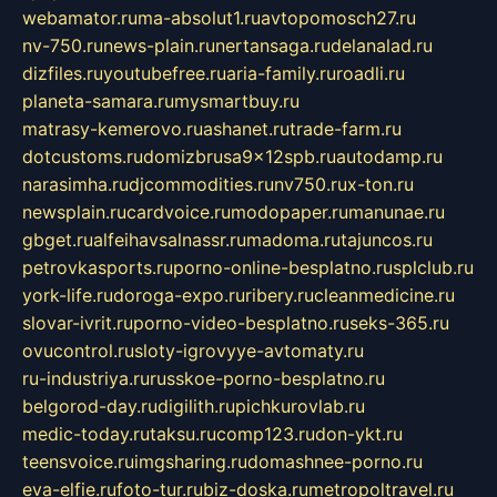
webamator.ru
ma-absolut1.ru
avtopomosch27.ru
nv-750.ru
news-plain.ru
nertansaga.ru
delanalad.ru
dizfiles.ru
youtubefree.ru
aria-family.ru
roadli.ru
planeta-samara.ru
mysmartbuy.ru
matrasy-kemerovo.ru
ashanet.ru
trade-farm.ru
dotcustoms.ru
domizbrusa9x12spb.ru
autodamp.ru
narasimha.ru
djcommodities.ru
nv750.ru
x-ton.ru
newsplain.ru
cardvoice.ru
modopaper.ru
manunae.ru
gbget.ru
alfeihavsalnassr.ru
madoma.ru
tajuncos.ru
petrovkasports.ru
porno-online-besplatno.ru
splclub.ru
york-life.ru
doroga-expo.ru
ribery.ru
cleanmedicine.ru
slovar-ivrit.ru
porno-video-besplatno.ru
seks-365.ru
ovucontrol.ru
sloty-igrovyye-avtomaty.ru
ru-industriya.ru
russkoe-porno-besplatno.ru
belgorod-day.ru
digilith.ru
pichkurovlab.ru
medic-today.ru
taksu.ru
comp123.ru
don-ykt.ru
teensvoice.ru
imgsharing.ru
domashnee-porno.ru
eva-elfie.ru
foto-tur.ru
biz-doska.ru
metropoltravel.ru