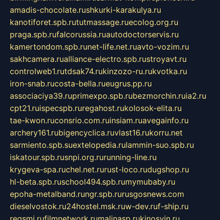
amadis-chocolate.ru
shkurki-karakulya.ru
kanotiforet.spb.ru
tutmassage.ru
ecolog.org.ru
praga.spb.ru
falcorussia.ru
autodoctorservis.ru
kamertondom.spb.ru
net-life.net.ru
avto-vozim.ru
sakhcamera.ru
alliance-electro.spb.ru
stroyavt.ru
controlweb1.ru
tdsak74.ru
kinzozo-ru.ru
kvotka.ru
iron-snab.ru
costa-bella.ru
eugrus.pp.ru
associaciya39.ru
primexpo.spb.ru
bezmorchin.ru
ia2.ru
cpt21.ru
ispecspb.ru
regahost.ru
kolosok-elita.ru
tae-kwon.ru
consrio.com.ru
insiam.ru
avegainfo.ru
archery161.ru
bigencyclica.ru
vlast16.ru
korru.net
sarmiento.spb.su
extelopedia.ru
lammin-suo.spb.ru
iskatour.spb.ru
snpi.org.ru
running-line.ru
krygeva-spa.ru
chel.net.ru
rust-loco.ru
dugshop.ru
hl-beta.spb.ru
school494.spb.ru
mymubaby.ru
epoha-metalband.ru
ngr.spb.ru
rusgosnews.com
dieselvostok.ru
24hostel.msk.ru
w-dev.ru
f-ship.ru
regsmi.ru
filmnetwork.ru
malinasp.ru
kinosvin.ru