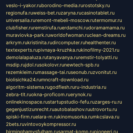
veslo-i-yakor.ru
borodino-media.ru
rostotsky.ru
regionufa.ru
weiss-bet.ru
zaryna.ru
casinotablet.ru
universalia.ru
remont-mebeli-moscow.ru
termomur.ru
clubfisher.ru
remstirufa.ru
erdamchi.ru
doramamama.ru
muraviovka-park.ru
worldofwoman.ru
clean-dreams.ru
arkrym.ru
kristinita.ru
dircomputer.ru
healthenter.ru
textexperts.ru
pivnaya-kruzhka.ru
kinofilmy-2021.ru
demolalapaluza.ru
tanyavanya.ru
remstir-tolyatti.ru
msdip.ru
jdol.ru
sokolovr.ru
newtech-spb.ru
rezemkleim.ru
massage-tai.ru
seonub.ru
zvonitut.ru
biolisichka24.ru
mncraft-download.ru
algoritm-sistema.ru
godflesh.ru
ru-industria.ru
zebra-tlt.ru
okna-proficom.ru
erynok.ru
onlinekinospace.ru
startupstudio-fefu.ru
zarges-ru.ru
gegenjustizunrecht.ru
autobalashov.ru
utrovortu.ru
spiski-firm.ru
elara-m.ru
kinomusorka.ru
mkcslava.ru
2bets.ru
vintovoykompressor.ru
birminghamvsfulham.ru
sarmat-komp.ru
pioneeri.ru