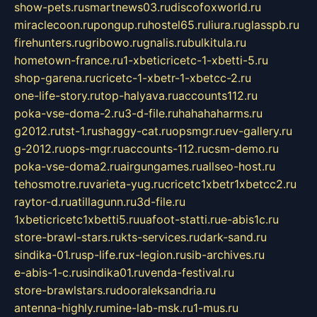
show-pets.ru
smartnews03.ru
discofoxworld.ru
miraclecoon.ru
pongup.ru
hostel65.ru
liura.ru
glasspb.ru
firehunters.ru
gribowo.ru
gnalis.ru
bulkitula.ru
hometown-france.ru
1-xbeticricetc-1-xbetti-5.ru
shop-garena.ru
cricetc-1-xbetr-1-xbetcc-2.ru
one-life-story.ru
top-halyava.ru
accounts112.ru
poka-vse-doma-2.ru
3-d-file.ru
hahahaharms.ru
g2012.ru
tst-1.ru
shaggy-cat.ru
opsmgr.ru
ev-gallery.ru
g-2012.ru
ops-mgr.ru
accounts-112.ru
csm-demo.ru
poka-vse-doma2.ru
airgungames.ru
allseo-host.ru
tehosmotre.ru
varieta-yug.ru
cricetc1xbetr1xbetcc2.ru
raytor-d.ru
atillagunn.ru
3d-file.ru
1xbeticricetc1xbetti5.ru
uafoot-statti.ru
e-abis1c.ru
store-brawl-stars.ru
kts-services.ru
dark-sand.ru
sindika-01.ru
sp-life.ru
x-legion.ru
sib-archives.ru
e-abis-1-c.ru
sindika01.ru
venda-festival.ru
store-brawlstars.ru
dooraleksandria.ru
antenna-highly.ru
mine-lab-msk.ru
1-mus.ru