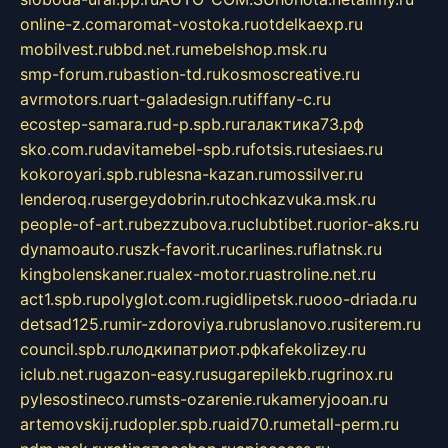
online-z.com
aromat-vostoka.ru
otdelkaexp.ru
mobilvest.ru
bbd.net.ru
mebelshop.msk.ru
smp-forum.ru
bastion-td.ru
kosmoscreative.ru
avrmotors.ru
art-galadesign.ru
tiffany-c.ru
ecostep-samara.ru
d-p.spb.ru
галактика73.рф
sko.com.ru
davitamebel-spb.ru
fotsis.ru
tesiaes.ru
kokoroyari.spb.ru
blesna-kazan.ru
mossilver.ru
lenderoq.ru
sergeydobrin.ru
tochkazvuka.msk.ru
people-of-art.ru
bezzubova.ru
clubtibet.ru
orior-aks.ru
dynamoauto.ru
szk-favorit.ru
carlines.ru
flatnsk.ru
kingbolenskaner.ru
alex-motor.ru
astroline.net.ru
act1.spb.ru
polyglot.com.ru
gidlipetsk.ru
ooo-driada.ru
detsad125.ru
mir-zdoroviya.ru
bruslanovo.ru
siterem.ru
council.spb.ru
лодкипатриот.рф
kafekolizey.ru
iclub.net.ru
gazon-easy.ru
sugarepilekb.ru
grinox.ru
pylesostineco.ru
msts-ozarenie.ru
kameryjooan.ru
artemovskij.ru
dopler.spb.ru
aid70.ru
metall-perm.ru