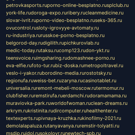
petrovkasports.ru
porno-online-besplatno.ru
splclub.ru
york-life.ru
doroga-expo.ru
ribery.ru
cleanmedicine.ru
slovar-ivrit.ru
porno-video-besplatno.ru
seks-365.ru
ovucontrol.ru
sloty-igrovyye-avtomaty.ru
ru-industriya.ru
russkoe-porno-besplatno.ru
belgorod-day.ru
digilith.ru
pichkurovlab.ru
medic-today.ru
taksu.ru
comp123.ru
don-ykt.ru
teensvoice.ru
imgsharing.ru
domashnee-porno.ru
eva-elfie.ru
foto-tur.ru
biz-doska.ru
metropoltravel.ru
veslo-i-yakor.ru
borodino-media.ru
rostotsky.ru
regionufa.ru
weiss-bet.ru
zaryna.ru
casinotablet.ru
universalia.ru
remont-mebeli-moscow.ru
termomur.ru
clubfisher.ru
remstirufa.ru
erdamchi.ru
doramamama.ru
muraviovka-park.ru
worldofwoman.ru
clean-dreams.ru
arkrym.ru
kristinita.ru
dircomputer.ru
healthenter.ru
textexperts.ru
pivnaya-kruzhka.ru
kinofilmy-2021.ru
demolalapaluza.ru
tanyavanya.ru
remstir-tolyatti.ru
msdip.ru
jdol.ru
sokolovr.ru
newtech-spb.ru