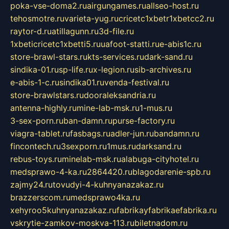
poka-vse-doma2.ru
airgungames.ru
allseo-host.ru
tehosmotre.ru
varieta-yug.ru
cricetc1xbetr1xbetcc2.ru
raytor-d.ru
atillagunn.ru
3d-file.ru
1xbeticricetc1xbetti5.ru
uafoot-statti.ru
e-abis1c.ru
store-brawl-stars.ru
kts-services.ru
dark-sand.ru
sindika-01.ru
sp-life.ru
x-legion.ru
sib-archives.ru
e-abis-1-c.ru
sindika01.ru
venda-festival.ru
store-brawlstars.ru
dooraleksandria.ru
antenna-highly.ru
mine-lab-msk.ru
1-mus.ru
3-sex-porn.ru
ban-damn.ru
purse-factory.ru
viagra-tablet.ru
fasbags.ru
adler-jun.ru
bandamn.ru
fincontech.ru
3sexporn.ru
1mus.ru
darksand.ru
rebus-toys.ru
minelab-msk.ru
alabuga-cityhotel.ru
medsprawo-4-ka.ru
2864420.ru
blagodarenie-spb.ru
zajmy24.ru
tovudyi-4-kuhnyanazakaz.ru
brazzerscom.ru
medsprawo4ka.ru
xehyroo5kuhnyanazakaz.ru
fabrikayfabrikaefabrika.ru
vskrytie-zamkov-moskva-113.ru
biletnadom.ru