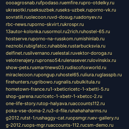
oooagrosnab.ru
fpodaso.ru
emfire.ru
pro-otdelky.ru
ukrasotki.ru
seksuzbek.ru
seks-uzbek.ru
porno-vk.ru
sovratili.ru
olecoon.ru
vd-dosug.ru
adonyev.ru
rbc-news.ru
porno-skvirt.ru
krospr.ru
13autor-kolonka.ru
sormol.ru
2rich.ru
hostel-65.ru
hostserve.ru
porno-na-russkom.ru
mishinlab.ru
neznobi.ru
bigfatcc.ru
habble.ru
starbucksvia.ru
delfinet.ru
silvernano.ru
elestal.ru
vektor-doroga.ru
velotrenajery.ru
pronso54.ru
lenasever.ru
lovinskix.ru
show-pets.ru
smartnews03.ru
discofoxworld.ru
miraclecoon.ru
pongup.ru
hostel65.ru
liura.ru
glasspb.ru
firehunters.ru
gribowo.ru
gnalis.ru
bulkitula.ru
hometown-france.ru
1-xbeticricetc-1-xbetti-5.ru
shop-garena.ru
cricetc-1-xbetr-1-xbetcc-2.ru
one-life-story.ru
top-halyava.ru
accounts112.ru
poka-vse-doma-2.ru
3-d-file.ru
hahahaharms.ru
g2012.ru
tst-1.ru
shaggy-cat.ru
opsmgr.ru
ev-gallery.ru
g-2012.ru
ops-mgr.ru
accounts-112.ru
csm-demo.ru