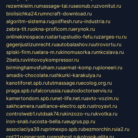
rezemkleim.ru
massage-tai.ru
seonub.ru
zvonitut.ru
biolisichka24.ru
mncraft-download.ru
algoritm-sistema.ru
godflesh.ru
ru-industria.ru
zebra-tlt.ru
okna-proficom.ru
erynok.ru
onlinekinospace.ru
startupstudio-fefu.ru
zarges-ru.ru
gegenjustizunrecht.ru
autobalashov.ru
utrovortu.ru
spiski-firm.ru
elara-m.ru
kinomusorka.ru
mkcslava.ru
2bets.ru
vintovoykompressor.ru
birminghamvsfulham.ru
sarmat-komp.ru
pioneeri.ru
amadis-chocolate.ru
shkurki-karakulya.ru
kanotiforet.spb.ru
tutmassage.ru
ecolog.org.ru
praga.spb.ru
falcorussia.ru
autodoctorservis.ru
kamertondom.spb.ru
net-life.net.ru
avto-vozim.ru
sakhcamera.ru
alliance-electro.spb.ru
stroyavt.ru
controlweb1.ru
tdsak74.ru
kinzozo-ru.ru
kvotka.ru
iron-snab.ru
costa-bella.ru
eugrus.pp.ru
associaciya39.ru
primexpo.spb.ru
bezmorchin.ru
ia2.ru
cpt21.ru
ispecspb.ru
regahost.ru
kolosok-elita.ru