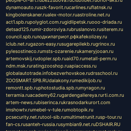
people-of-art.ru
bezzubova.ru
clubtibet.ru
orior-aks.ru
dynamoauto.ru
szk-favorit.ru
carlines.ru
flatnsk.ru
kingbolenskaner.ru
alex-motor.ru
astroline.net.ru
act1.spb.ru
polyglot.com.ru
gidlipetsk.ru
ooo-driada.ru
detsad125.ru
mir-zdoroviya.ru
bruslanovo.ru
siterem.ru
council.spb.ru
лодкипатриот.рф
kafekolizey.ru
iclub.net.ru
gazon-easy.ru
sugarepilekb.ru
grinox.ru
pylesostineco.ru
msts-ozarenie.ru
kameryjooan.ru
artemovskij.ru
dopler.spb.ru
aid70.ru
metall-perm.ru
ndm.msk.ru
ratingzooshop.ru
apiaccess.ru
globalautotrade.info
bezverhovskoe.ru
drsschool.ru
ZOOSMART.SPB.RU
dalakony.ru
medikijob.ru
remontt.spb.ru
photostudia.spb.ru
myragon.ru
terramia.ru
academy62.ru
gardengallereya.ru
rti.com.ru
artem-news.ru
biserinca.ru
krasnodarkurort.com
imshowtv.ru
mebel-v-tule.ru
mobtopik.ru
pcsecurity.net.ru
tool-sib.ru
multimetrunit.ru
sp-tour.ru
fan-cs.ru
santeh-russia.ru
symbian9.net.ru
DSHAIR.RU