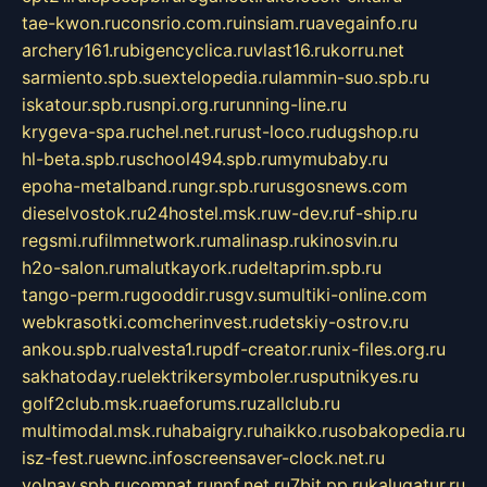
tae-kwon.ru
consrio.com.ru
insiam.ru
avegainfo.ru
archery161.ru
bigencyclica.ru
vlast16.ru
korru.net
sarmiento.spb.su
extelopedia.ru
lammin-suo.spb.ru
iskatour.spb.ru
snpi.org.ru
running-line.ru
krygeva-spa.ru
chel.net.ru
rust-loco.ru
dugshop.ru
hl-beta.spb.ru
school494.spb.ru
mymubaby.ru
epoha-metalband.ru
ngr.spb.ru
rusgosnews.com
dieselvostok.ru
24hostel.msk.ru
w-dev.ru
f-ship.ru
regsmi.ru
filmnetwork.ru
malinasp.ru
kinosvin.ru
h2o-salon.ru
malutkayork.ru
deltaprim.spb.ru
tango-perm.ru
gooddir.ru
sgv.su
multiki-online.com
webkrasotki.com
cherinvest.ru
detskiy-ostrov.ru
ankou.spb.ru
alvesta1.ru
pdf-creator.ru
nix-files.org.ru
sakhatoday.ru
elektrikersymboler.ru
sputnikyes.ru
golf2club.msk.ru
aeforums.ru
zallclub.ru
multimodal.msk.ru
habaigry.ru
haikko.ru
sobakopedia.ru
isz-fest.ru
ewnc.info
screensaver-clock.net.ru
volnav.spb.ru
comnat.ru
npf.net.ru
7bit.pp.ru
kalugatur.ru