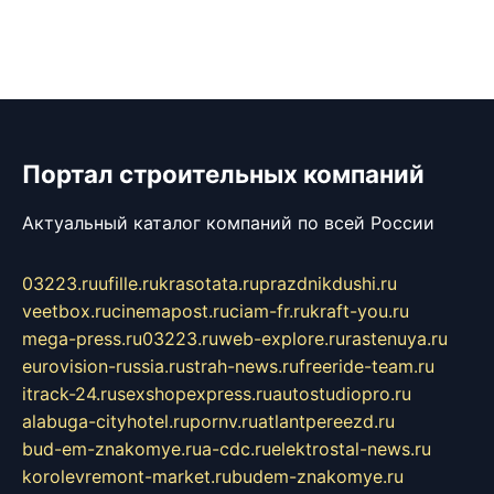
Портал строительных компаний
Актуальный каталог компаний по всей России
03223.ru
ufille.ru
krasotata.ru
prazdnikdushi.ru
veetbox.ru
cinemapost.ru
ciam-fr.ru
kraft-you.ru
mega-press.ru
03223.ru
web-explore.ru
rastenuya.ru
eurovision-russia.ru
strah-news.ru
freeride-team.ru
itrack-24.ru
sexshopexpress.ru
autostudiopro.ru
alabuga-cityhotel.ru
pornv.ru
atlantpereezd.ru
bud-em-znakomye.ru
a-cdc.ru
elektrostal-news.ru
korolevremont-market.ru
budem-znakomye.ru