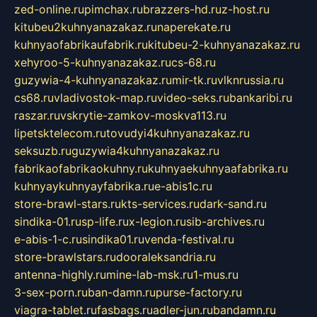
zed-online.ru
pimchax.ru
brazzers-hd.ru
z-host.ru
kitubeu2kuhnyanazakaz.ru
naperekate.ru
kuhnyaofabrikaufabrik.ru
kitubeu-2-kuhnyanazakaz.ru
xehyroo-5-kuhnyanazakaz.ru
cs-68.ru
guzywia-4-kuhnyanazakaz.ru
mir-tk.ru
vlknrussia.ru
cs68.ru
vladivostok-map.ru
video-seks.ru
bankaribi.ru
raszar.ru
vskrytie-zamkov-moskva113.ru
lipetsktelecom.ru
tovudyi4kuhnyanazakaz.ru
seksuzb.ru
guzywia4kuhnyanazakaz.ru
fabrikaofabrikaokuhny.ru
kuhnyaekuhnyaafabrika.ru
kuhnyaykuhnyayfabrika.ru
e-abis1c.ru
store-brawl-stars.ru
kts-services.ru
dark-sand.ru
sindika-01.ru
sp-life.ru
x-legion.ru
sib-archives.ru
e-abis-1-c.ru
sindika01.ru
venda-festival.ru
store-brawlstars.ru
dooraleksandria.ru
antenna-highly.ru
mine-lab-msk.ru
1-mus.ru
3-sex-porn.ru
ban-damn.ru
purse-factory.ru
viagra-tablet.ru
fasbags.ru
adler-jun.ru
bandamn.ru