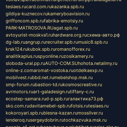
tesiaes.ru
card.com.ru
kazanka.spb.ru
gildiya-kuznecov.ru
kameryboavision.ru
griffoncom.spb.ru
fabrika-emotsiy.ru
PARK-MATROSOVA.RU
agat.spb.ru
avtoyurist-moskva1.ru
hardware.org.ru
схема-авто.рф
dg-lab.ru
angrup.ru
recruiter.spb.ru
music8.spb.ru
krsk124.ru
kubok.spb.ru
romanofforex.ru
analitikaplus.ru
spyonline.ru
zosikamery.ru
sloboda-ural.pp.ru
AUTO-COM.SU
hohota.net
alimy.ru
online-z.com
aromat-vostoka.ru
otdelkaexp.ru
mobilvest.ru
bbd.net.ru
mebelshop.msk.ru
smp-forum.ru
bastion-td.ru
kosmoscreative.ru
avrmotors.ru
art-galadesign.ru
tiffany-c.ru
ecostep-samara.ru
d-p.spb.ru
галактика73.рф
sko.com.ru
davitamebel-spb.ru
fotsis.ru
tesiaes.ru
kokoroyari.spb.ru
blesna-kazan.ru
mossilver.ru
lenderoq.ru
sergeydobrin.ru
tochkazvuka.msk.ru