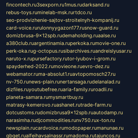
fincontech.ru
3sexporn.ru
1mus.ru
darksand.ru
rebus-toys.ru
minelab-msk.ru
rtdco.ru
seo-prodvizhenie-sajtov-stroitelnyh-kompanij.ru
card-voice.ru
rulonnyygazon177.ru
snow-guard.ru
domizbrusa-9x12spb.ru
demaholding.ru
aalse.ru
a380club.ru
argentinamia.ru
perkoka.ru
movie-one.ru
perk-oka.ru
g-octopus.ru
sibarchives.ru
andreislyusar.ru
naruto-x.ru
pursefactory.ru
tor-lyubov-i-grom.ru
spayderhed-2022.ru
movieone.ru
evro-dez.ru
webamator.ru
ma-absolut1.ru
avtopomosch27.ru
nv-750.ru
news-plain.ru
nertansaga.ru
delanalad.ru
dizfiles.ru
youtubefree.ru
aria-family.ru
roadli.ru
planeta-samara.ru
mysmartbuy.ru
matrasy-kemerovo.ru
ashanet.ru
trade-farm.ru
dotcustoms.ru
domizbrusa9x12spb.ru
autodamp.ru
narasimha.ru
djcommodities.ru
nv750.ru
x-ton.ru
newsplain.ru
cardvoice.ru
modopaper.ru
manunae.ru
gbget.ru
alfeihavsalnassr.ru
madoma.ru
tajuncos.ru