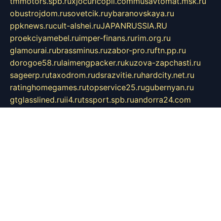
tmmotors.spb.ru
xjocuricopii.com
musavtomat.msk.ru
obustrojdom.ru
sovetcik.ru
ybaranovskaya.ru
ppknews.ru
cult-alshei.ru
JAPANRUSSIA.RU
proekciyamebel.ru
imper-finans.ru
rim.org.ru
glamourai.ru
brassminus.ru
zabor-pro.ru
ftn.pp.ru
dorogoe58.ru
laimengpacker.ru
kuzova-zapchasti.ru
sageerp.ru
taxodrom.ru
dsrazvitie.ru
hardcity.net.ru
ratinghomegames.ru
topservice25.ru
gubernyan.ru
gtglasslined.ru
ii4.ru
tssport.spb.ru
andorra24.com
blackwallstreet.ru
oboimos.ru
optim-doors.com.ru
ikuch.ru
nycr.org.ru
npa21.ru
vremya-ch.spb.ru
desert000.ru
ivtorgi.ru
ifiori.ru
catalog-statei.ru
dcv.org.ru
spetsmaster174.ru
ipkameryhiseeu.ru
dum26.ru
ruspol.spb.ru
fr-opendp.ru
kam-solnyshko.ru
cheyenne-arapaho.ru
sevzapmetal.spb.ru
ted-lapidus.spb.ru
parasite-eliminator.ru
sigma-complete.ru
modernworld.ru
dama-moda.ru
eholot-group.ru
sk-nvkz.ru
DRONGOLD.RU