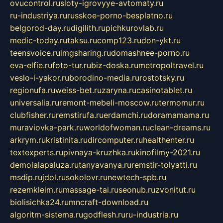
ovucontrol.ru
sloty-igrovyye-avtomaty.ru
ru-industriya.ru
russkoe-porno-besplatno.ru
belgorod-day.ru
digilith.ru
pichkurovlab.ru
medic-today.ru
taksu.ru
comp123.ru
don-ykt.ru
teensvoice.ru
imgsharing.ru
domashnee-porno.ru
eva-elfie.ru
foto-tur.ru
biz-doska.ru
metropoltravel.ru
veslo-i-yakor.ru
borodino-media.ru
rostotsky.ru
regionufa.ru
weiss-bet.ru
zaryna.ru
casinotablet.ru
universalia.ru
remont-mebeli-moscow.ru
termomur.ru
clubfisher.ru
remstirufa.ru
erdamchi.ru
doramamama.ru
muraviovka-park.ru
worldofwoman.ru
clean-dreams.ru
arkrym.ru
kristinita.ru
dircomputer.ru
healthenter.ru
textexperts.ru
pivnaya-kruzhka.ru
kinofilmy-2021.ru
demolalapaluza.ru
tanyavanya.ru
remstir-tolyatti.ru
msdip.ru
jdol.ru
sokolovr.ru
newtech-spb.ru
rezemkleim.ru
massage-tai.ru
seonub.ru
zvonitut.ru
biolisichka24.ru
mncraft-download.ru
algoritm-sistema.ru
godflesh.ru
ru-industria.ru