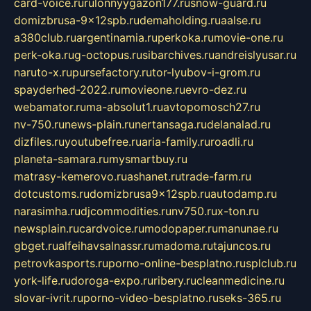
card-voice.ru
rulonnyygazon177.ru
snow-guard.ru
domizbrusa-9x12spb.ru
demaholding.ru
aalse.ru
a380club.ru
argentinamia.ru
perkoka.ru
movie-one.ru
perk-oka.ru
g-octopus.ru
sibarchives.ru
andreislyusar.ru
naruto-x.ru
pursefactory.ru
tor-lyubov-i-grom.ru
spayderhed-2022.ru
movieone.ru
evro-dez.ru
webamator.ru
ma-absolut1.ru
avtopomosch27.ru
nv-750.ru
news-plain.ru
nertansaga.ru
delanalad.ru
dizfiles.ru
youtubefree.ru
aria-family.ru
roadli.ru
planeta-samara.ru
mysmartbuy.ru
matrasy-kemerovo.ru
ashanet.ru
trade-farm.ru
dotcustoms.ru
domizbrusa9x12spb.ru
autodamp.ru
narasimha.ru
djcommodities.ru
nv750.ru
x-ton.ru
newsplain.ru
cardvoice.ru
modopaper.ru
manunae.ru
gbget.ru
alfeihavsalnassr.ru
madoma.ru
tajuncos.ru
petrovkasports.ru
porno-online-besplatno.ru
splclub.ru
york-life.ru
doroga-expo.ru
ribery.ru
cleanmedicine.ru
slovar-ivrit.ru
porno-video-besplatno.ru
seks-365.ru