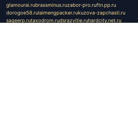
glamourai.ru
brassminus.ru
zabor-pro.ru
ftn.pp.ru
dorogoe58.ru
laimengpacker.ru
kuzova-zapchasti.ru
sageerp.ru
taxodrom.ru
dsrazvitie.ru
hardcity.net.ru
ratinghomegames.ru
topservice25.ru
gubernyan.ru
gtglasslined.ru
ii4.ru
tssport.spb.ru
andorra24.com
blackwallstreet.ru
oboimos.ru
optim-doors.com.ru
ikuch.ru
nycr.org.ru
npa21.ru
vremya-ch.spb.ru
desert000.ru
ivtorgi.ru
ifiori.ru
catalog-statei.ru
dcv.org.ru
spetsmaster174.ru
ipkameryhiseeu.ru
dum26.ru
ruspol.spb.ru
fr-opendp.ru
kam-solnyshko.ru
cheyenne-arapaho.ru
sevzapmetal.spb.ru
ted-lapidus.spb.ru
parasite-eliminator.ru
sigma-complete.ru
modernworld.ru
dama-moda.ru
eholot-group.ru
sk-nvkz.ru
DRONGOLD.RU
democratia2.ru
i-farmer.ru
mass-sport.org
jablonex.spb.ru
bookmess.ru
linkword.ru
refineua.com.ru
cs-spec.net.ru
altay-mebel.ru
DNK-THEATRE.RU
mechaniks.spb.ru
ipcamtechage.ru