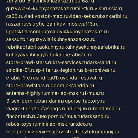
xehyroo-5-kuhnyanazakaz.ru
cs-68.ru
guzywia-4-kuhnyanazakaz.ru
mir-tk.ru
vlknrussia.ru
cs68.ru
vladivostok-map.ru
video-seks.ru
bankaribi.ru
raszar.ru
vskrytie-zamkov-moskva113.ru
lipetsktelecom.ru
tovudyi4kuhnyanazakaz.ru
seksuzb.ru
guzywia4kuhnyanazakaz.ru
fabrikaofabrikaokuhny.ru
kuhnyaekuhnyaafabrika.ru
kuhnyaykuhnyayfabrika.ru
e-abis1c.ru
store-brawl-stars.ru
kts-services.ru
dark-sand.ru
sindika-01.ru
sp-life.ru
x-legion.ru
sib-archives.ru
e-abis-1-c.ru
sindika01.ru
venda-festival.ru
store-brawlstars.ru
dooraleksandria.ru
antenna-highly.ru
mine-lab-msk.ru
1-mus.ru
3-sex-porn.ru
ban-damn.ru
purse-factory.ru
viagra-tablet.ru
fasbags.ru
adler-jun.ru
bandamn.ru
fincontech.ru
3sexporn.ru
1mus.ru
darksand.ru
rebus-toys.ru
minelab-msk.ru
rtdco.ru
seo-prodvizhenie-sajtov-stroitelnyh-kompanij.ru