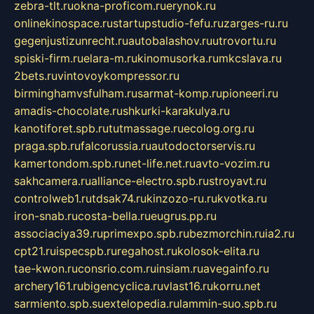
zebra-tlt.ru
okna-proficom.ru
erynok.ru
onlinekinospace.ru
startupstudio-fefu.ru
zarges-ru.ru
gegenjustizunrecht.ru
autobalashov.ru
utrovortu.ru
spiski-firm.ru
elara-m.ru
kinomusorka.ru
mkcslava.ru
2bets.ru
vintovoykompressor.ru
birminghamvsfulham.ru
sarmat-komp.ru
pioneeri.ru
amadis-chocolate.ru
shkurki-karakulya.ru
kanotiforet.spb.ru
tutmassage.ru
ecolog.org.ru
praga.spb.ru
falcorussia.ru
autodoctorservis.ru
kamertondom.spb.ru
net-life.net.ru
avto-vozim.ru
sakhcamera.ru
alliance-electro.spb.ru
stroyavt.ru
controlweb1.ru
tdsak74.ru
kinzozo-ru.ru
kvotka.ru
iron-snab.ru
costa-bella.ru
eugrus.pp.ru
associaciya39.ru
primexpo.spb.ru
bezmorchin.ru
ia2.ru
cpt21.ru
ispecspb.ru
regahost.ru
kolosok-elita.ru
tae-kwon.ru
consrio.com.ru
insiam.ru
avegainfo.ru
archery161.ru
bigencyclica.ru
vlast16.ru
korru.net
sarmiento.spb.su
extelopedia.ru
lammin-suo.spb.ru