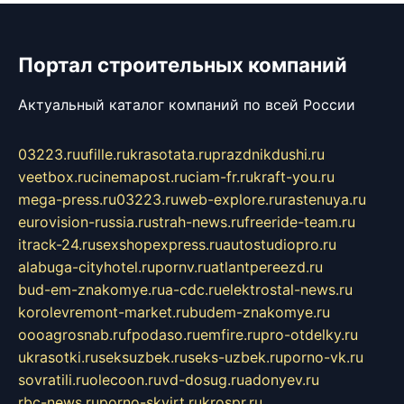
Портал строительных компаний
Актуальный каталог компаний по всей России
03223.ru
ufille.ru
krasotata.ru
prazdnikdushi.ru
veetbox.ru
cinemapost.ru
ciam-fr.ru
kraft-you.ru
mega-press.ru
03223.ru
web-explore.ru
rastenuya.ru
eurovision-russia.ru
strah-news.ru
freeride-team.ru
itrack-24.ru
sexshopexpress.ru
autostudiopro.ru
alabuga-cityhotel.ru
pornv.ru
atlantpereezd.ru
bud-em-znakomye.ru
a-cdc.ru
elektrostal-news.ru
korolevremont-market.ru
budem-znakomye.ru
oooagrosnab.ru
fpodaso.ru
emfire.ru
pro-otdelky.ru
ukrasotki.ru
seksuzbek.ru
seks-uzbek.ru
porno-vk.ru
sovratili.ru
olecoon.ru
vd-dosug.ru
adonyev.ru
rbc-news.ru
porno-skvirt.ru
krospr.ru