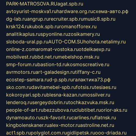
PARK-MATROSOVA.RU
agat.spb.ru
avtoyurist-moskva1.ru
hardware.org.ru
схема-авто.рф
dg-lab.ru
angrup.ru
recruiter.spb.ru
music8.spb.ru
krsk124.ru
kubok.spb.ru
romanofforex.ru
analitikaplus.ru
spyonline.ru
zosikamery.ru
sloboda-ural.pp.ru
AUTO-COM.SU
hohota.net
alimy.ru
online-z.com
aromat-vostoka.ru
otdelkaexp.ru
mobilvest.ru
bbd.net.ru
mebelshop.msk.ru
smp-forum.ru
bastion-td.ru
kosmoscreative.ru
avrmotors.ru
art-galadesign.ru
tiffany-c.ru
ecostep-samara.ru
d-p.spb.ru
галактика73.рф
sko.com.ru
davitamebel-spb.ru
fotsis.ru
tesiaes.ru
kokoroyari.spb.ru
blesna-kazan.ru
mossilver.ru
lenderoq.ru
sergeydobrin.ru
tochkazvuka.msk.ru
people-of-art.ru
bezzubova.ru
clubtibet.ru
orior-aks.ru
dynamoauto.ru
szk-favorit.ru
carlines.ru
flatnsk.ru
kingbolenskaner.ru
alex-motor.ru
astroline.net.ru
act1.spb.ru
polyglot.com.ru
gidlipetsk.ru
ooo-driada.ru