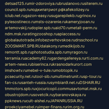
detsad125.ru
mir-zdoroviya.ru
bruslanovo.ru
siterem.ru
council.spb.ru
лодкипатриот.рф
kafekolizey.ru
iclub.net.ru
gazon-easy.ru
sugarepilekb.ru
grinox.ru
pylesostineco.ru
msts-ozarenie.ru
kameryjooan.ru
artemovskij.ru
dopler.spb.ru
aid70.ru
metall-perm.ru
ndm.msk.ru
ratingzooshop.ru
apiaccess.ru
globalautotrade.info
bezverhovskoe.ru
drsschool.ru
ZOOSMART.SPB.RU
dalakony.ru
medikijob.ru
remontt.spb.ru
photostudia.spb.ru
myragon.ru
terramia.ru
academy62.ru
gardengallereya.ru
rti.com.ru
artem-news.ru
biserinca.ru
krasnodarkurort.com
imshowtv.ru
mebel-v-tule.ru
mobtopik.ru
pcsecurity.net.ru
tool-sib.ru
multimetrunit.ru
sp-tour.ru
fan-cs.ru
santeh-russia.ru
symbian9.net.ru
DSHAIR.RU
tmmotors.spb.ru
xjocuricopii.com
musavtomat.msk.ru
obustrojdom.ru
sovetcik.ru
ybaranovskaya.ru
ppknews.ru
cult-alshei.ru
JAPANRUSSIA.RU
proekciyamebel.ru
imper-finans.ru
rim.org.ru