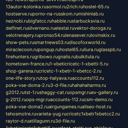
13autor-kolonka.ru
sormol.ru
2rich.ru
hostel-65.ru
hostserve.ru
porno-na-russkom.ru
mishinlab.ru
neznobi.ru
bigfatcc.ru
habble.ru
starbucksvia.ru
delfinet.ru
silvernano.ru
elestal.ru
vektor-doroga.ru
velotrenajery.ru
pronso54.ru
lenasever.ru
lovinskix.ru
show-pets.ru
smartnews03.ru
discofoxworld.ru
miraclecoon.ru
pongup.ru
hostel65.ru
liura.ru
glasspb.ru
firehunters.ru
gribowo.ru
gnalis.ru
bulkitula.ru
hometown-france.ru
1-xbeticricetc-1-xbetti-5.ru
shop-garena.ru
cricetc-1-xbetr-1-xbetcc-2.ru
one-life-story.ru
top-halyava.ru
accounts112.ru
poka-vse-doma-2.ru
3-d-file.ru
hahahaharms.ru
g2012.ru
tst-1.ru
shaggy-cat.ru
opsmgr.ru
ev-gallery.ru
g-2012.ru
ops-mgr.ru
accounts-112.ru
csm-demo.ru
poka-vse-doma2.ru
airgungames.ru
allseo-host.ru
tehosmotre.ru
varieta-yug.ru
cricetc1xbetr1xbetcc2.ru
raytor-d.ru
atillagunn.ru
3d-file.ru
1xbeticricetc1xbetti5.ru
uafoot-statti.ru
e-abis1c.ru