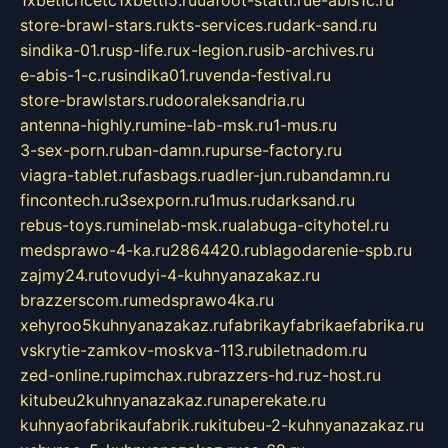
store-brawl-stars.ru
kts-services.ru
dark-sand.ru
sindika-01.ru
sp-life.ru
x-legion.ru
sib-archives.ru
e-abis-1-c.ru
sindika01.ru
venda-festival.ru
store-brawlstars.ru
dooraleksandria.ru
antenna-highly.ru
mine-lab-msk.ru
1-mus.ru
3-sex-porn.ru
ban-damn.ru
purse-factory.ru
viagra-tablet.ru
fasbags.ru
adler-jun.ru
bandamn.ru
fincontech.ru
3sexporn.ru
1mus.ru
darksand.ru
rebus-toys.ru
minelab-msk.ru
alabuga-cityhotel.ru
medsprawo-4-ka.ru
2864420.ru
blagodarenie-spb.ru
zajmy24.ru
tovudyi-4-kuhnyanazakaz.ru
brazzerscom.ru
medsprawo4ka.ru
xehyroo5kuhnyanazakaz.ru
fabrikayfabrikaefabrika.ru
vskrytie-zamkov-moskva-113.ru
biletnadom.ru
zed-online.ru
pimchax.ru
brazzers-hd.ru
z-host.ru
kitubeu2kuhnyanazakaz.ru
naperekate.ru
kuhnyaofabrikaufabrik.ru
kitubeu-2-kuhnyanazakaz.ru