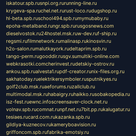
iskatour.spb.ru
snpi.org.ru
running-line.ru
krygeva-spa.ru
chel.net.ru
rust-loco.ru
dugshop.ru
hl-beta.spb.ru
school494.spb.ru
mymubaby.ru
epoha-metalband.ru
ngr.spb.ru
rusgosnews.com
dieselvostok.ru
24hostel.msk.ru
w-dev.ru
f-ship.ru
regsmi.ru
filmnetwork.ru
malinasp.ru
kinosvin.ru
h2o-salon.ru
malutkayork.ru
deltaprim.spb.ru
tango-perm.ru
gooddir.ru
sgv.su
multiki-online.com
webkrasotki.com
cherinvest.ru
detskiy-ostrov.ru
ankou.spb.ru
alvesta1.ru
pdf-creator.ru
nix-files.org.ru
sakhatoday.ru
elektrikersymboler.ru
sputnikyes.ru
golf2club.msk.ru
aeforums.ru
zallclub.ru
multimodal.msk.ru
habaigry.ru
haikko.ru
sobakopedia.ru
isz-fest.ru
ewnc.info
screensaver-clock.net.ru
volnav.spb.ru
comnat.ru
npf.net.ru
7bit.pp.ru
kalugatur.ru
tesiaes.ru
card.com.ru
kazanka.spb.ru
gildiya-kuznecov.ru
kameryboavision.ru
griffoncom.spb.ru
fabrika-emotsiy.ru