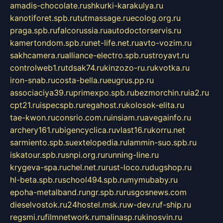
amadis-chocolate.ru
shkurki-karakulya.ru
kanotiforet.spb.ru
tutmassage.ru
ecolog.org.ru
praga.spb.ru
falcorussia.ru
autodoctorservis.ru
kamertondom.spb.ru
net-life.net.ru
avto-vozim.ru
sakhcamera.ru
alliance-electro.spb.ru
stroyavt.ru
controlweb1.ru
tdsak74.ru
kinzozo-ru.ru
kvotka.ru
iron-snab.ru
costa-bella.ru
eugrus.pp.ru
associaciya39.ru
primexpo.spb.ru
bezmorchin.ru
ia2.ru
cpt21.ru
ispecspb.ru
regahost.ru
kolosok-elita.ru
tae-kwon.ru
consrio.com.ru
insiam.ru
avegainfo.ru
archery161.ru
bigencyclica.ru
vlast16.ru
korru.net
sarmiento.spb.su
extelopedia.ru
lammin-suo.spb.ru
iskatour.spb.ru
snpi.org.ru
running-line.ru
krygeva-spa.ru
chel.net.ru
rust-loco.ru
dugshop.ru
hl-beta.spb.ru
school494.spb.ru
mymubaby.ru
epoha-metalband.ru
ngr.spb.ru
rusgosnews.com
dieselvostok.ru
24hostel.msk.ru
w-dev.ru
f-ship.ru
regsmi.ru
filmnetwork.ru
malinasp.ru
kinosvin.ru