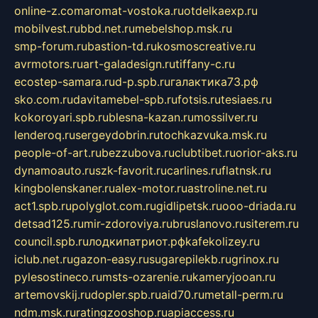
online-z.com
aromat-vostoka.ru
otdelkaexp.ru
mobilvest.ru
bbd.net.ru
mebelshop.msk.ru
smp-forum.ru
bastion-td.ru
kosmoscreative.ru
avrmotors.ru
art-galadesign.ru
tiffany-c.ru
ecostep-samara.ru
d-p.spb.ru
галактика73.рф
sko.com.ru
davitamebel-spb.ru
fotsis.ru
tesiaes.ru
kokoroyari.spb.ru
blesna-kazan.ru
mossilver.ru
lenderoq.ru
sergeydobrin.ru
tochkazvuka.msk.ru
people-of-art.ru
bezzubova.ru
clubtibet.ru
orior-aks.ru
dynamoauto.ru
szk-favorit.ru
carlines.ru
flatnsk.ru
kingbolenskaner.ru
alex-motor.ru
astroline.net.ru
act1.spb.ru
polyglot.com.ru
gidlipetsk.ru
ooo-driada.ru
detsad125.ru
mir-zdoroviya.ru
bruslanovo.ru
siterem.ru
council.spb.ru
лодкипатриот.рф
kafekolizey.ru
iclub.net.ru
gazon-easy.ru
sugarepilekb.ru
grinox.ru
pylesostineco.ru
msts-ozarenie.ru
kameryjooan.ru
artemovskij.ru
dopler.spb.ru
aid70.ru
metall-perm.ru
ndm.msk.ru
ratingzooshop.ru
apiaccess.ru