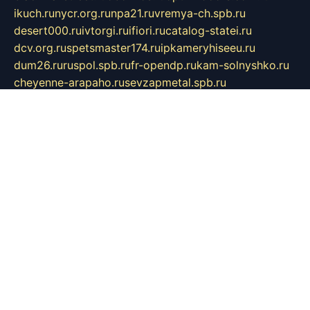
ikuch.ru
nycr.org.ru
npa21.ru
vremya-ch.spb.ru
desert000.ru
ivtorgi.ru
ifiori.ru
catalog-statei.ru
dcv.org.ru
spetsmaster174.ru
ipkameryhiseeu.ru
dum26.ru
ruspol.spb.ru
fr-opendp.ru
kam-solnyshko.ru
cheyenne-arapaho.ru
sevzapmetal.spb.ru
ted-lapidus.spb.ru
parasite-eliminator.ru
sigma-complete.ru
modernworld.ru
dama-moda.ru
eholot-group.ru
sk-nvkz.ru
DRONGOLD.RU
democratia2.ru
i-farmer.ru
mass-sport.org
jablonex.spb.ru
bookmess.ru
linkword.ru
refineua.com.ru
cs-spec.net.ru
altay-mebel.ru
DNK-THEATRE.RU
mechaniks.spb.ru
ipcamtechage.ru
skosta.ru
a-sun.ru
stroy-ldsp.ru
snowlands.org.ru
childrensshoes.ru
mrlizzy.ru
mebelsofiakrd.ru
bulizhenko.ru
rumantick.net.ru
mtszerno.ru
daily-fishing.ru
glushiteli-v-spb.ru
megasat.org.ru
localization.net.ru
flyingfish.pp.ru
ds5teremok.ru
aclib.spb.ru
komissionka30.ru
mag-profit.ru