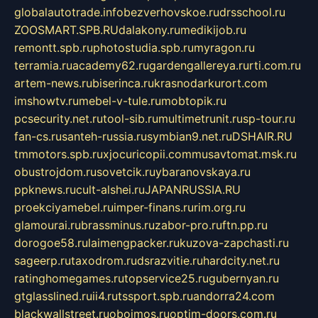
globalautotrade.info
bezverhovskoe.ru
drsschool.ru
ZOOSMART.SPB.RU
dalakony.ru
medikijob.ru
remontt.spb.ru
photostudia.spb.ru
myragon.ru
terramia.ru
academy62.ru
gardengallereya.ru
rti.com.ru
artem-news.ru
biserinca.ru
krasnodarkurort.com
imshowtv.ru
mebel-v-tule.ru
mobtopik.ru
pcsecurity.net.ru
tool-sib.ru
multimetrunit.ru
sp-tour.ru
fan-cs.ru
santeh-russia.ru
symbian9.net.ru
DSHAIR.RU
tmmotors.spb.ru
xjocuricopii.com
musavtomat.msk.ru
obustrojdom.ru
sovetcik.ru
ybaranovskaya.ru
ppknews.ru
cult-alshei.ru
JAPANRUSSIA.RU
proekciyamebel.ru
imper-finans.ru
rim.org.ru
glamourai.ru
brassminus.ru
zabor-pro.ru
ftn.pp.ru
dorogoe58.ru
laimengpacker.ru
kuzova-zapchasti.ru
sageerp.ru
taxodrom.ru
dsrazvitie.ru
hardcity.net.ru
ratinghomegames.ru
topservice25.ru
gubernyan.ru
gtglasslined.ru
ii4.ru
tssport.spb.ru
andorra24.com
blackwallstreet.ru
oboimos.ru
optim-doors.com.ru