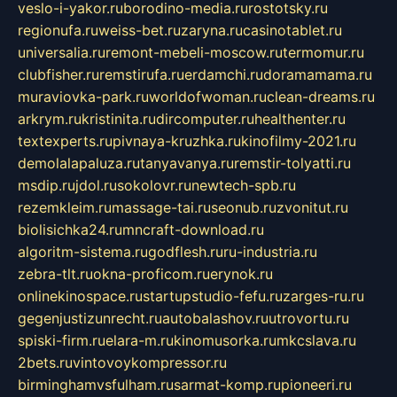
veslo-i-yakor.ru
borodino-media.ru
rostotsky.ru
regionufa.ru
weiss-bet.ru
zaryna.ru
casinotablet.ru
universalia.ru
remont-mebeli-moscow.ru
termomur.ru
clubfisher.ru
remstirufa.ru
erdamchi.ru
doramamama.ru
muraviovka-park.ru
worldofwoman.ru
clean-dreams.ru
arkrym.ru
kristinita.ru
dircomputer.ru
healthenter.ru
textexperts.ru
pivnaya-kruzhka.ru
kinofilmy-2021.ru
demolalapaluza.ru
tanyavanya.ru
remstir-tolyatti.ru
msdip.ru
jdol.ru
sokolovr.ru
newtech-spb.ru
rezemkleim.ru
massage-tai.ru
seonub.ru
zvonitut.ru
biolisichka24.ru
mncraft-download.ru
algoritm-sistema.ru
godflesh.ru
ru-industria.ru
zebra-tlt.ru
okna-proficom.ru
erynok.ru
onlinekinospace.ru
startupstudio-fefu.ru
zarges-ru.ru
gegenjustizunrecht.ru
autobalashov.ru
utrovortu.ru
spiski-firm.ru
elara-m.ru
kinomusorka.ru
mkcslava.ru
2bets.ru
vintovoykompressor.ru
birminghamvsfulham.ru
sarmat-komp.ru
pioneeri.ru