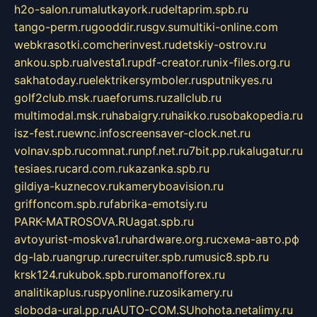
h2o-salon.ru
malutkayork.ru
deltaprim.spb.ru
tango-perm.ru
gooddir.ru
sgv.su
multiki-online.com
webkrasotki.com
cherinvest.ru
detskiy-ostrov.ru
ankou.spb.ru
alvesta1.ru
pdf-creator.ru
nix-files.org.ru
sakhatoday.ru
elektrikersymboler.ru
sputnikyes.ru
golf2club.msk.ru
aeforums.ru
zallclub.ru
multimodal.msk.ru
habaigry.ru
haikko.ru
sobakopedia.ru
isz-fest.ru
ewnc.info
screensaver-clock.net.ru
volnav.spb.ru
comnat.ru
npf.net.ru
7bit.pp.ru
kalugatur.ru
tesiaes.ru
card.com.ru
kazanka.spb.ru
gildiya-kuznecov.ru
kameryboavision.ru
griffoncom.spb.ru
fabrika-emotsiy.ru
PARK-MATROSOVA.RU
agat.spb.ru
avtoyurist-moskva1.ru
hardware.org.ru
схема-авто.рф
dg-lab.ru
angrup.ru
recruiter.spb.ru
music8.spb.ru
krsk124.ru
kubok.spb.ru
romanofforex.ru
analitikaplus.ru
spyonline.ru
zosikamery.ru
sloboda-ural.pp.ru
AUTO-COM.SU
hohota.net
alimy.ru