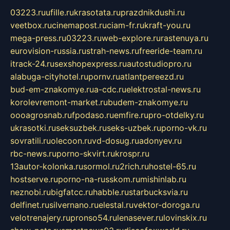
03223.ru
ufille.ru
krasotata.ru
prazdnikdushi.ru
veetbox.ru
cinemapost.ru
ciam-fr.ru
kraft-you.ru
mega-press.ru
03223.ru
web-explore.ru
rastenuya.ru
eurovision-russia.ru
strah-news.ru
freeride-team.ru
itrack-24.ru
sexshopexpress.ru
autostudiopro.ru
alabuga-cityhotel.ru
pornv.ru
atlantpereezd.ru
bud-em-znakomye.ru
a-cdc.ru
elektrostal-news.ru
korolevremont-market.ru
budem-znakomye.ru
oooagrosnab.ru
fpodaso.ru
emfire.ru
pro-otdelky.ru
ukrasotki.ru
seksuzbek.ru
seks-uzbek.ru
porno-vk.ru
sovratili.ru
olecoon.ru
vd-dosug.ru
adonyev.ru
rbc-news.ru
porno-skvirt.ru
krospr.ru
13autor-kolonka.ru
sormol.ru
2rich.ru
hostel-65.ru
hostserve.ru
porno-na-russkom.ru
mishinlab.ru
neznobi.ru
bigfatcc.ru
habble.ru
starbucksvia.ru
delfinet.ru
silvernano.ru
elestal.ru
vektor-doroga.ru
velotrenajery.ru
pronso54.ru
lenasever.ru
lovinskix.ru