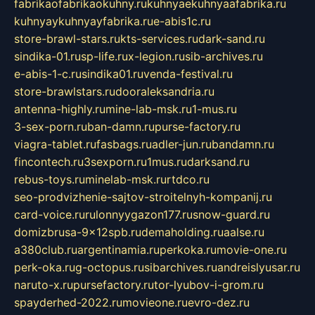
fabrikaofabrikaokuhny.ru
kuhnyaekuhnyaafabrika.ru
kuhnyaykuhnyayfabrika.ru
e-abis1c.ru
store-brawl-stars.ru
kts-services.ru
dark-sand.ru
sindika-01.ru
sp-life.ru
x-legion.ru
sib-archives.ru
e-abis-1-c.ru
sindika01.ru
venda-festival.ru
store-brawlstars.ru
dooraleksandria.ru
antenna-highly.ru
mine-lab-msk.ru
1-mus.ru
3-sex-porn.ru
ban-damn.ru
purse-factory.ru
viagra-tablet.ru
fasbags.ru
adler-jun.ru
bandamn.ru
fincontech.ru
3sexporn.ru
1mus.ru
darksand.ru
rebus-toys.ru
minelab-msk.ru
rtdco.ru
seo-prodvizhenie-sajtov-stroitelnyh-kompanij.ru
card-voice.ru
rulonnyygazon177.ru
snow-guard.ru
domizbrusa-9x12spb.ru
demaholding.ru
aalse.ru
a380club.ru
argentinamia.ru
perkoka.ru
movie-one.ru
perk-oka.ru
g-octopus.ru
sibarchives.ru
andreislyusar.ru
naruto-x.ru
pursefactory.ru
tor-lyubov-i-grom.ru
spayderhed-2022.ru
movieone.ru
evro-dez.ru