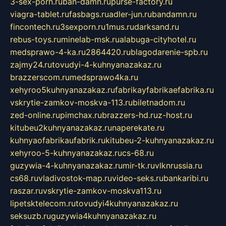
3-sex-porn.ru
ban-damn.ru
purse-factory.ru
viagra-tablet.ru
fasbags.ru
adler-jun.ru
bandamn.ru
fincontech.ru
3sexporn.ru
1mus.ru
darksand.ru
rebus-toys.ru
minelab-msk.ru
alabuga-cityhotel.ru
medsprawo-4-ka.ru
2864420.ru
blagodarenie-spb.ru
zajmy24.ru
tovudyi-4-kuhnyanazakaz.ru
brazzerscom.ru
medsprawo4ka.ru
xehyroo5kuhnyanazakaz.ru
fabrikayfabrikaefabrika.ru
vskrytie-zamkov-moskva-113.ru
biletnadom.ru
zed-online.ru
pimchax.ru
brazzers-hd.ru
z-host.ru
kitubeu2kuhnyanazakaz.ru
naperekate.ru
kuhnyaofabrikaufabrik.ru
kitubeu-2-kuhnyanazakaz.ru
xehyroo-5-kuhnyanazakaz.ru
cs-68.ru
guzywia-4-kuhnyanazakaz.ru
mir-tk.ru
vlknrussia.ru
cs68.ru
vladivostok-map.ru
video-seks.ru
bankaribi.ru
raszar.ru
vskrytie-zamkov-moskva113.ru
lipetsktelecom.ru
tovudyi4kuhnyanazakaz.ru
seksuzb.ru
guzywia4kuhnyanazakaz.ru