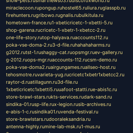
show-pets.ru
smartnews03.ru
discofoxworld.ru
miraclecoon.ru
pongup.ru
hostel65.ru
liura.ru
glasspb.ru
firehunters.ru
gribowo.ru
gnalis.ru
bulkitula.ru
hometown-france.ru
1-xbeticricetc-1-xbetti-5.ru
shop-garena.ru
cricetc-1-xbetr-1-xbetcc-2.ru
one-life-story.ru
top-halyava.ru
accounts112.ru
poka-vse-doma-2.ru
3-d-file.ru
hahahaharms.ru
g2012.ru
tst-1.ru
shaggy-cat.ru
opsmgr.ru
ev-gallery.ru
g-2012.ru
ops-mgr.ru
accounts-112.ru
csm-demo.ru
poka-vse-doma2.ru
airgungames.ru
allseo-host.ru
tehosmotre.ru
varieta-yug.ru
cricetc1xbetr1xbetcc2.ru
raytor-d.ru
atillagunn.ru
3d-file.ru
1xbeticricetc1xbetti5.ru
uafoot-statti.ru
e-abis1c.ru
store-brawl-stars.ru
kts-services.ru
dark-sand.ru
sindika-01.ru
sp-life.ru
x-legion.ru
sib-archives.ru
e-abis-1-c.ru
sindika01.ru
venda-festival.ru
store-brawlstars.ru
dooraleksandria.ru
antenna-highly.ru
mine-lab-msk.ru
1-mus.ru