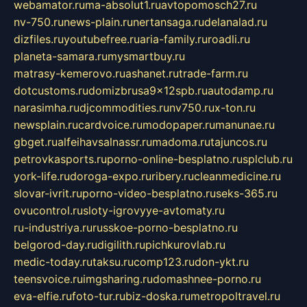
webamator.ru
ma-absolut1.ru
avtopomosch27.ru
nv-750.ru
news-plain.ru
nertansaga.ru
delanalad.ru
dizfiles.ru
youtubefree.ru
aria-family.ru
roadli.ru
planeta-samara.ru
mysmartbuy.ru
matrasy-kemerovo.ru
ashanet.ru
trade-farm.ru
dotcustoms.ru
domizbrusa9x12spb.ru
autodamp.ru
narasimha.ru
djcommodities.ru
nv750.ru
x-ton.ru
newsplain.ru
cardvoice.ru
modopaper.ru
manunae.ru
gbget.ru
alfeihavsalnassr.ru
madoma.ru
tajuncos.ru
petrovkasports.ru
porno-online-besplatno.ru
splclub.ru
york-life.ru
doroga-expo.ru
ribery.ru
cleanmedicine.ru
slovar-ivrit.ru
porno-video-besplatno.ru
seks-365.ru
ovucontrol.ru
sloty-igrovyye-avtomaty.ru
ru-industriya.ru
russkoe-porno-besplatno.ru
belgorod-day.ru
digilith.ru
pichkurovlab.ru
medic-today.ru
taksu.ru
comp123.ru
don-ykt.ru
teensvoice.ru
imgsharing.ru
domashnee-porno.ru
eva-elfie.ru
foto-tur.ru
biz-doska.ru
metropoltravel.ru