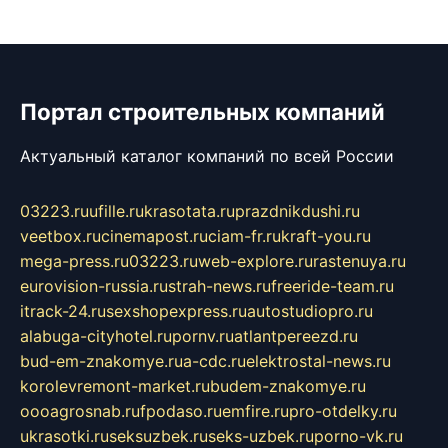
Портал строительных компаний
Актуальный каталог компаний по всей России
03223.ru
ufille.ru
krasotata.ru
prazdnikdushi.ru
veetbox.ru
cinemapost.ru
ciam-fr.ru
kraft-you.ru
mega-press.ru
03223.ru
web-explore.ru
rastenuya.ru
eurovision-russia.ru
strah-news.ru
freeride-team.ru
itrack-24.ru
sexshopexpress.ru
autostudiopro.ru
alabuga-cityhotel.ru
pornv.ru
atlantpereezd.ru
bud-em-znakomye.ru
a-cdc.ru
elektrostal-news.ru
korolevremont-market.ru
budem-znakomye.ru
oooagrosnab.ru
fpodaso.ru
emfire.ru
pro-otdelky.ru
ukrasotki.ru
seksuzbek.ru
seks-uzbek.ru
porno-vk.ru