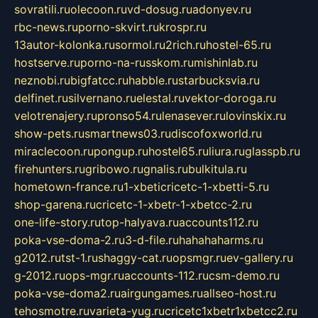
sovratili.ru
olecoon.ru
vd-dosug.ru
adonyev.ru
rbc-news.ru
porno-skvirt.ru
krospr.ru
13autor-kolonka.ru
sormol.ru
2rich.ru
hostel-65.ru
hostserve.ru
porno-na-russkom.ru
mishinlab.ru
neznobi.ru
bigfatcc.ru
habble.ru
starbucksvia.ru
delfinet.ru
silvernano.ru
elestal.ru
vektor-doroga.ru
velotrenajery.ru
pronso54.ru
lenasever.ru
lovinskix.ru
show-pets.ru
smartnews03.ru
discofoxworld.ru
miraclecoon.ru
pongup.ru
hostel65.ru
liura.ru
glasspb.ru
firehunters.ru
gribowo.ru
gnalis.ru
bulkitula.ru
hometown-france.ru
1-xbeticricetc-1-xbetti-5.ru
shop-garena.ru
cricetc-1-xbetr-1-xbetcc-2.ru
one-life-story.ru
top-halyava.ru
accounts112.ru
poka-vse-doma-2.ru
3-d-file.ru
hahahaharms.ru
g2012.ru
tst-1.ru
shaggy-cat.ru
opsmgr.ru
ev-gallery.ru
g-2012.ru
ops-mgr.ru
accounts-112.ru
csm-demo.ru
poka-vse-doma2.ru
airgungames.ru
allseo-host.ru
tehosmotre.ru
varieta-yug.ru
cricetc1xbetr1xbetcc2.ru