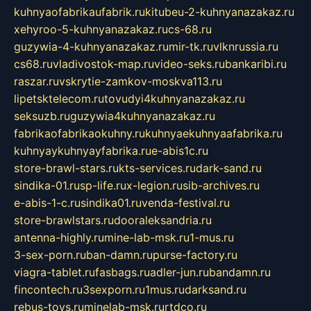
kuhnyaofabrikaufabrik.ru
kitubeu-2-kuhnyanazakaz.ru
xehyroo-5-kuhnyanazakaz.ru
cs-68.ru
guzywia-4-kuhnyanazakaz.ru
mir-tk.ru
vlknrussia.ru
cs68.ru
vladivostok-map.ru
video-seks.ru
bankaribi.ru
raszar.ru
vskrytie-zamkov-moskva113.ru
lipetsktelecom.ru
tovudyi4kuhnyanazakaz.ru
seksuzb.ru
guzywia4kuhnyanazakaz.ru
fabrikaofabrikaokuhny.ru
kuhnyaekuhnyaafabrika.ru
kuhnyaykuhnyayfabrika.ru
e-abis1c.ru
store-brawl-stars.ru
kts-services.ru
dark-sand.ru
sindika-01.ru
sp-life.ru
x-legion.ru
sib-archives.ru
e-abis-1-c.ru
sindika01.ru
venda-festival.ru
store-brawlstars.ru
dooraleksandria.ru
antenna-highly.ru
mine-lab-msk.ru
1-mus.ru
3-sex-porn.ru
ban-damn.ru
purse-factory.ru
viagra-tablet.ru
fasbags.ru
adler-jun.ru
bandamn.ru
fincontech.ru
3sexporn.ru
1mus.ru
darksand.ru
rebus-toys.ru
minelab-msk.ru
rtdco.ru