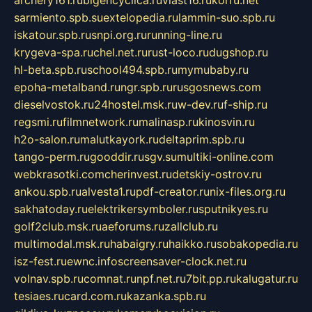
sarmiento.spb.su
extelopedia.ru
lammin-suo.spb.ru
iskatour.spb.ru
snpi.org.ru
running-line.ru
krygeva-spa.ru
chel.net.ru
rust-loco.ru
dugshop.ru
hl-beta.spb.ru
school494.spb.ru
mymubaby.ru
epoha-metalband.ru
ngr.spb.ru
rusgosnews.com
dieselvostok.ru
24hostel.msk.ru
w-dev.ru
f-ship.ru
regsmi.ru
filmnetwork.ru
malinasp.ru
kinosvin.ru
h2o-salon.ru
malutkayork.ru
deltaprim.spb.ru
tango-perm.ru
gooddir.ru
sgv.su
multiki-online.com
webkrasotki.com
cherinvest.ru
detskiy-ostrov.ru
ankou.spb.ru
alvesta1.ru
pdf-creator.ru
nix-files.org.ru
sakhatoday.ru
elektrikersymboler.ru
sputnikyes.ru
golf2club.msk.ru
aeforums.ru
zallclub.ru
multimodal.msk.ru
habaigry.ru
haikko.ru
sobakopedia.ru
isz-fest.ru
ewnc.info
screensaver-clock.net.ru
volnav.spb.ru
comnat.ru
npf.net.ru
7bit.pp.ru
kalugatur.ru
tesiaes.ru
card.com.ru
kazanka.spb.ru