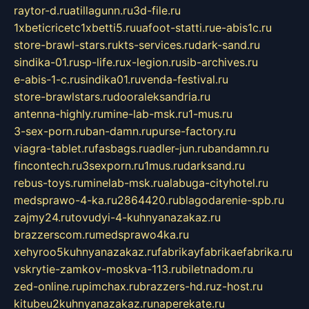
raytor-d.ru
atillagunn.ru
3d-file.ru
1xbeticricetc1xbetti5.ru
uafoot-statti.ru
e-abis1c.ru
store-brawl-stars.ru
kts-services.ru
dark-sand.ru
sindika-01.ru
sp-life.ru
x-legion.ru
sib-archives.ru
e-abis-1-c.ru
sindika01.ru
venda-festival.ru
store-brawlstars.ru
dooraleksandria.ru
antenna-highly.ru
mine-lab-msk.ru
1-mus.ru
3-sex-porn.ru
ban-damn.ru
purse-factory.ru
viagra-tablet.ru
fasbags.ru
adler-jun.ru
bandamn.ru
fincontech.ru
3sexporn.ru
1mus.ru
darksand.ru
rebus-toys.ru
minelab-msk.ru
alabuga-cityhotel.ru
medsprawo-4-ka.ru
2864420.ru
blagodarenie-spb.ru
zajmy24.ru
tovudyi-4-kuhnyanazakaz.ru
brazzerscom.ru
medsprawo4ka.ru
xehyroo5kuhnyanazakaz.ru
fabrikayfabrikaefabrika.ru
vskrytie-zamkov-moskva-113.ru
biletnadom.ru
zed-online.ru
pimchax.ru
brazzers-hd.ru
z-host.ru
kitubeu2kuhnyanazakaz.ru
naperekate.ru