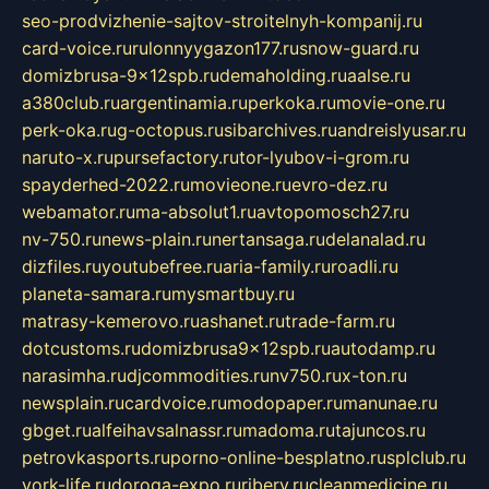
seo-prodvizhenie-sajtov-stroitelnyh-kompanij.ru
card-voice.ru
rulonnyygazon177.ru
snow-guard.ru
domizbrusa-9x12spb.ru
demaholding.ru
aalse.ru
a380club.ru
argentinamia.ru
perkoka.ru
movie-one.ru
perk-oka.ru
g-octopus.ru
sibarchives.ru
andreislyusar.ru
naruto-x.ru
pursefactory.ru
tor-lyubov-i-grom.ru
spayderhed-2022.ru
movieone.ru
evro-dez.ru
webamator.ru
ma-absolut1.ru
avtopomosch27.ru
nv-750.ru
news-plain.ru
nertansaga.ru
delanalad.ru
dizfiles.ru
youtubefree.ru
aria-family.ru
roadli.ru
planeta-samara.ru
mysmartbuy.ru
matrasy-kemerovo.ru
ashanet.ru
trade-farm.ru
dotcustoms.ru
domizbrusa9x12spb.ru
autodamp.ru
narasimha.ru
djcommodities.ru
nv750.ru
x-ton.ru
newsplain.ru
cardvoice.ru
modopaper.ru
manunae.ru
gbget.ru
alfeihavsalnassr.ru
madoma.ru
tajuncos.ru
petrovkasports.ru
porno-online-besplatno.ru
splclub.ru
york-life.ru
doroga-expo.ru
ribery.ru
cleanmedicine.ru