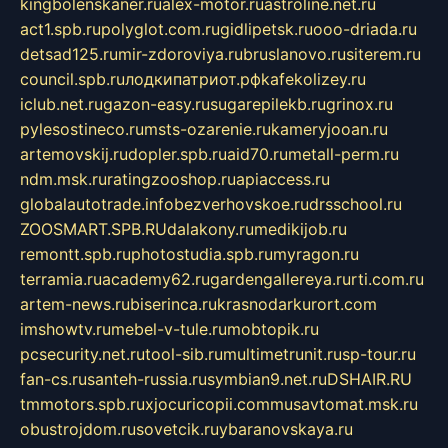
kingbolenskaner.ru
alex-motor.ru
astroline.net.ru
act1.spb.ru
polyglot.com.ru
gidlipetsk.ru
ooo-driada.ru
detsad125.ru
mir-zdoroviya.ru
bruslanovo.ru
siterem.ru
council.spb.ru
лодкипатриот.рф
kafekolizey.ru
iclub.net.ru
gazon-easy.ru
sugarepilekb.ru
grinox.ru
pylesostineco.ru
msts-ozarenie.ru
kameryjooan.ru
artemovskij.ru
dopler.spb.ru
aid70.ru
metall-perm.ru
ndm.msk.ru
ratingzooshop.ru
apiaccess.ru
globalautotrade.info
bezverhovskoe.ru
drsschool.ru
ZOOSMART.SPB.RU
dalakony.ru
medikijob.ru
remontt.spb.ru
photostudia.spb.ru
myragon.ru
terramia.ru
academy62.ru
gardengallereya.ru
rti.com.ru
artem-news.ru
biserinca.ru
krasnodarkurort.com
imshowtv.ru
mebel-v-tule.ru
mobtopik.ru
pcsecurity.net.ru
tool-sib.ru
multimetrunit.ru
sp-tour.ru
fan-cs.ru
santeh-russia.ru
symbian9.net.ru
DSHAIR.RU
tmmotors.spb.ru
xjocuricopii.com
musavtomat.msk.ru
obustrojdom.ru
sovetcik.ru
ybaranovskaya.ru