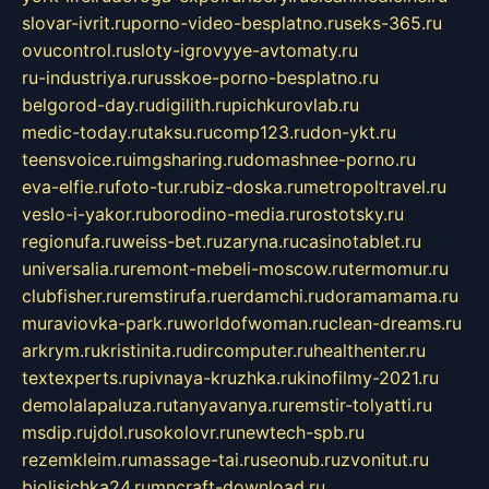
slovar-ivrit.ru
porno-video-besplatno.ru
seks-365.ru
ovucontrol.ru
sloty-igrovyye-avtomaty.ru
ru-industriya.ru
russkoe-porno-besplatno.ru
belgorod-day.ru
digilith.ru
pichkurovlab.ru
medic-today.ru
taksu.ru
comp123.ru
don-ykt.ru
teensvoice.ru
imgsharing.ru
domashnee-porno.ru
eva-elfie.ru
foto-tur.ru
biz-doska.ru
metropoltravel.ru
veslo-i-yakor.ru
borodino-media.ru
rostotsky.ru
regionufa.ru
weiss-bet.ru
zaryna.ru
casinotablet.ru
universalia.ru
remont-mebeli-moscow.ru
termomur.ru
clubfisher.ru
remstirufa.ru
erdamchi.ru
doramamama.ru
muraviovka-park.ru
worldofwoman.ru
clean-dreams.ru
arkrym.ru
kristinita.ru
dircomputer.ru
healthenter.ru
textexperts.ru
pivnaya-kruzhka.ru
kinofilmy-2021.ru
demolalapaluza.ru
tanyavanya.ru
remstir-tolyatti.ru
msdip.ru
jdol.ru
sokolovr.ru
newtech-spb.ru
rezemkleim.ru
massage-tai.ru
seonub.ru
zvonitut.ru
biolisichka24.ru
mncraft-download.ru