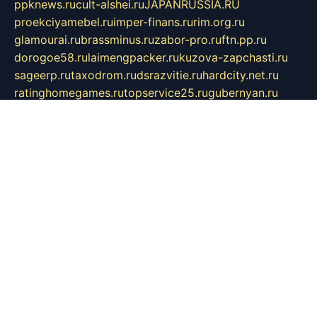
ppknews.ru
cult-alshei.ru
JAPANRUSSIA.RU
proekciyamebel.ru
imper-finans.ru
rim.org.ru
glamourai.ru
brassminus.ru
zabor-pro.ru
ftn.pp.ru
dorogoe58.ru
laimengpacker.ru
kuzova-zapchasti.ru
sageerp.ru
taxodrom.ru
dsrazvitie.ru
hardcity.net.ru
ratinghomegames.ru
topservice25.ru
gubernyan.ru
gtglasslined.ru
ii4.ru
tssport.spb.ru
andorra24.com
blackwallstreet.ru
oboimos.ru
optim-doors.com.ru
ikuch.ru
nycr.org.ru
npa21.ru
vremya-ch.spb.ru
desert000.ru
ivtorgi.ru
ifiori.ru
catalog-statei.ru
dcv.org.ru
spetsmaster174.ru
ipkameryhiseeu.ru
dum26.ru
ruspol.spb.ru
fr-opendp.ru
kam-solnyshko.ru
cheyenne-arapaho.ru
sevzapmetal.spb.ru
ted-lapidus.spb.ru
parasite-eliminator.ru
sigma-complete.ru
modernworld.ru
dama-moda.ru
eholot-group.ru
sk-nvkz.ru
DRONGOLD.RU
democratia2.ru
i-farmer.ru
mass-sport.org
jablonex.spb.ru
bookmess.ru
linkword.ru