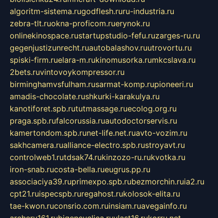
algoritm-sistema.ru
godflesh.ru
ru-industria.ru
zebra-tlt.ru
okna-proficom.ru
erynok.ru
onlinekinospace.ru
startupstudio-fefu.ru
zarges-ru.ru
gegenjustizunrecht.ru
autobalashov.ru
utrovortu.ru
spiski-firm.ru
elara-m.ru
kinomusorka.ru
mkcslava.ru
2bets.ru
vintovoykompressor.ru
birminghamvsfulham.ru
sarmat-komp.ru
pioneeri.ru
amadis-chocolate.ru
shkurki-karakulya.ru
kanotiforet.spb.ru
tutmassage.ru
ecolog.org.ru
praga.spb.ru
falcorussia.ru
autodoctorservis.ru
kamertondom.spb.ru
net-life.net.ru
avto-vozim.ru
sakhcamera.ru
alliance-electro.spb.ru
stroyavt.ru
controlweb1.ru
tdsak74.ru
kinzozo-ru.ru
kvotka.ru
iron-snab.ru
costa-bella.ru
eugrus.pp.ru
associaciya39.ru
primexpo.spb.ru
bezmorchin.ru
ia2.ru
cpt21.ru
ispecspb.ru
regahost.ru
kolosok-elita.ru
tae-kwon.ru
consrio.com.ru
insiam.ru
avegainfo.ru
archery161.ru
bigencyclica.ru
vlast16.ru
korru.net