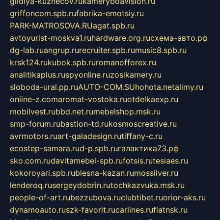
gildiya-kuznecov.ru
kameryboavision.ru
griffoncom.spb.ru
fabrika-emotsiy.ru
PARK-MATROSOVA.RU
agat.spb.ru
avtoyurist-moskva1.ru
hardware.org.ru
схема-авто.рф
dg-lab.ru
angrup.ru
recruiter.spb.ru
music8.spb.ru
krsk124.ru
kubok.spb.ru
romanofforex.ru
analitikaplus.ru
spyonline.ru
zosikamery.ru
sloboda-ural.pp.ru
AUTO-COM.SU
hohota.net
alimy.ru
online-z.com
aromat-vostoka.ru
otdelkaexp.ru
mobilvest.ru
bbd.net.ru
mebelshop.msk.ru
smp-forum.ru
bastion-td.ru
kosmoscreative.ru
avrmotors.ru
art-galadesign.ru
tiffany-c.ru
ecostep-samara.ru
d-p.spb.ru
галактика73.рф
sko.com.ru
davitamebel-spb.ru
fotsis.ru
tesiaes.ru
kokoroyari.spb.ru
blesna-kazan.ru
mossilver.ru
lenderoq.ru
sergeydobrin.ru
tochkazvuka.msk.ru
people-of-art.ru
bezzubova.ru
clubtibet.ru
orior-aks.ru
dynamoauto.ru
szk-favorit.ru
carlines.ru
flatnsk.ru