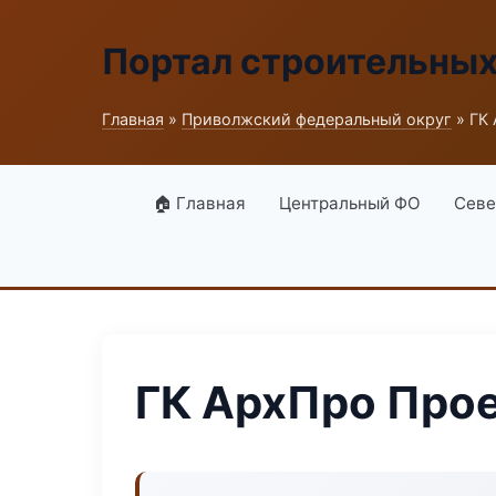
Портал строительны
Главная
»
Приволжский федеральный округ
» ГК
🏠 Главная
Центральный ФО
Севе
ГК АрхПро Про