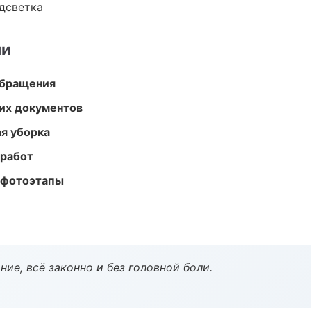
одсветка
ми
обращения
их документов
ая уборка
 работ
 фотоэтапы
ие, всё законно и без головной боли.