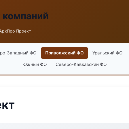
х компаний
 АрхПро Проект
ро-Западный ФО
Приволжский ФО
Уральский ФО
Южный ФО
Северо-Кавказский ФО
ект