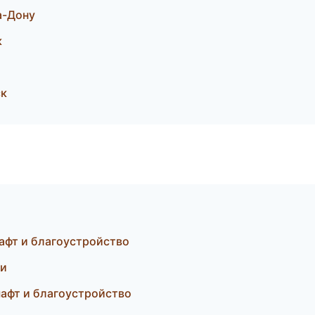
а-Дону
к
ск
афт и благоустройство
ти
афт и благоустройство