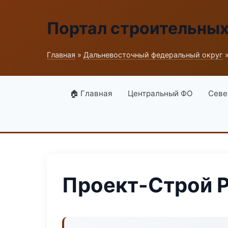
Портал строительны
Главная
»
Дальневосточный федеральный округ
»
🏠 Главная
Центральный ФО
Севе
Проект-Строй P