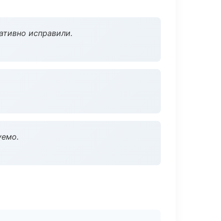
ативно исправили.
уемо.