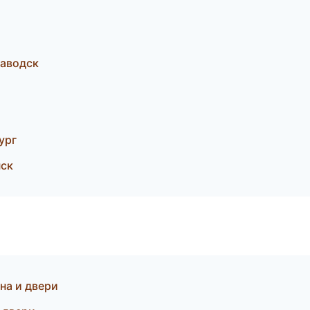
заводск
ург
нск
на и двери