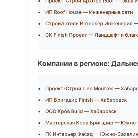
Проект-Строй АрхПро Roof — Окна и
ИП Roof House — Инженерные сети
СтройАртель Интерьер Инженерия —
СК Finish Проект — Ландшафт и бла
Компании в регионе: Дальн
Проект-Строй Line Монтаж — Хабар
ИП Бригадир Finish — Хабаровск
ООО Кров Build — Хабаровск
Мастерская Кров Бригадир — Южно
ГК Интерьер Фасад — Южно-Сахали