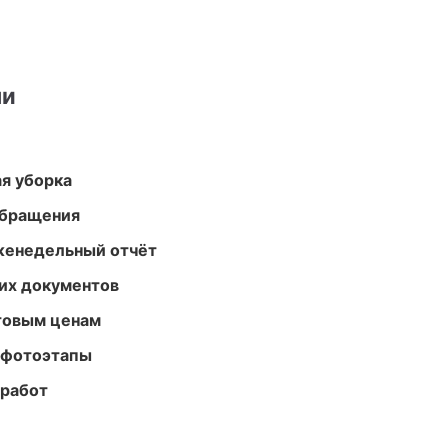
ми
ая уборка
обращения
женедельный отчёт
их документов
птовым ценам
 фотоэтапы
 работ