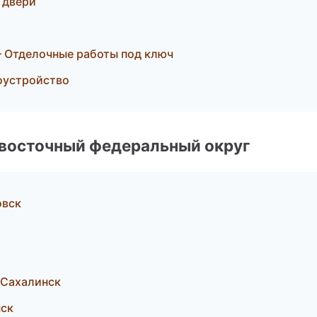
 двери
 Отделочные работы под ключ
гоустройство
евосточный федеральный округ
овск
-Сахалинск
нск