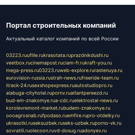
Портал строительных компаний
Актуальный каталог компаний по всей России
03223.ru
ufille.ru
krasotata.ru
prazdnikdushi.ru
veetbox.ru
cinemapost.ru
ciam-fr.ru
kraft-you.ru
mega-press.ru
03223.ru
web-explore.ru
rastenuya.ru
eurovision-russia.ru
strah-news.ru
freeride-team.ru
itrack-24.ru
sexshopexpress.ru
autostudiopro.ru
alabuga-cityhotel.ru
pornv.ru
atlantpereezd.ru
bud-em-znakomye.ru
a-cdc.ru
elektrostal-news.ru
korolevremont-market.ru
budem-znakomye.ru
oooagrosnab.ru
fpodaso.ru
emfire.ru
pro-otdelky.ru
ukrasotki.ru
seksuzbek.ru
seks-uzbek.ru
porno-vk.ru
sovratili.ru
olecoon.ru
vd-dosug.ru
adonyev.ru