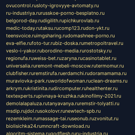
ovucontrol.ru
sloty-igrovyye-avtomaty.ru
ru-industriya.ru
russkoe-porno-besplatno.ru
belgorod-day.ru
digilith.ru
pichkurovlab.ru
medic-today.ru
taksu.ru
comp123.ru
don-ykt.ru
teensvoice.ru
imgsharing.ru
domashnee-porno.ru
eva-elfie.ru
foto-tur.ru
biz-doska.ru
metropoltravel.ru
veslo-i-yakor.ru
borodino-media.ru
rostotsky.ru
regionufa.ru
weiss-bet.ru
zaryna.ru
casinotablet.ru
universalia.ru
remont-mebeli-moscow.ru
termomur.ru
clubfisher.ru
remstirufa.ru
erdamchi.ru
doramamama.ru
muraviovka-park.ru
worldofwoman.ru
clean-dreams.ru
arkrym.ru
kristinita.ru
dircomputer.ru
healthenter.ru
textexperts.ru
pivnaya-kruzhka.ru
kinofilmy-2021.ru
demolalapaluza.ru
tanyavanya.ru
remstir-tolyatti.ru
msdip.ru
jdol.ru
sokolovr.ru
newtech-spb.ru
rezemkleim.ru
massage-tai.ru
seonub.ru
zvonitut.ru
biolisichka24.ru
mncraft-download.ru
algoritm-sistema.ru
godflesh.ru
ru-industria.ru