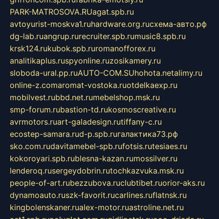
PARK-MATROSOVA.RU
agat.spb.ru
avtoyurist-moskva1.ru
hardware.org.ru
схема-авто.рф
dg-lab.ru
angrup.ru
recruiter.spb.ru
music8.spb.ru
krsk124.ru
kubok.spb.ru
romanofforex.ru
analitikaplus.ru
spyonline.ru
zosikamery.ru
sloboda-ural.pp.ru
AUTO-COM.SU
hohota.net
alimy.ru
online-z.com
aromat-vostoka.ru
otdelkaexp.ru
mobilvest.ru
bbd.net.ru
mebelshop.msk.ru
smp-forum.ru
bastion-td.ru
kosmoscreative.ru
avrmotors.ru
art-galadesign.ru
tiffany-c.ru
ecostep-samara.ru
d-p.spb.ru
галактика73.рф
sko.com.ru
davitamebel-spb.ru
fotsis.ru
tesiaes.ru
kokoroyari.spb.ru
blesna-kazan.ru
mossilver.ru
lenderoq.ru
sergeydobrin.ru
tochkazvuka.msk.ru
people-of-art.ru
bezzubova.ru
clubtibet.ru
orior-aks.ru
dynamoauto.ru
szk-favorit.ru
carlines.ru
flatnsk.ru
kingbolenskaner.ru
alex-motor.ru
astroline.net.ru