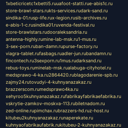
1xbeticricetc1xbetti5.ru
uafoot-statti.ru
e-abis1c.ru
store-brawl-stars.ru
kts-services.ru
dark-sand.ru
sindika-01.ru
sp-life.ru
x-legion.ru
sib-archives.ru
e-abis-1-c.ru
sindika01.ru
venda-festival.ru
store-brawlstars.ru
dooraleksandria.ru
antenna-highly.ru
mine-lab-msk.ru
1-mus.ru
3-sex-porn.ru
ban-damn.ru
purse-factory.ru
viagra-tablet.ru
fasbags.ru
adler-jun.ru
bandamn.ru
fincontech.ru
3sexporn.ru
1mus.ru
darksand.ru
rebus-toys.ru
minelab-msk.ru
alabuga-cityhotel.ru
medsprawo-4-ka.ru
2864420.ru
blagodarenie-spb.ru
zajmy24.ru
tovudyi-4-kuhnyanazakaz.ru
brazzerscom.ru
medsprawo4ka.ru
xehyroo5kuhnyanazakaz.ru
fabrikayfabrikaefabrika.ru
vskrytie-zamkov-moskva-113.ru
biletnadom.ru
zed-online.ru
pimchax.ru
brazzers-hd.ru
z-host.ru
kitubeu2kuhnyanazakaz.ru
naperekate.ru
kuhnyaofabrikaufabrik.ru
kitubeu-2-kuhnyanazakaz.ru