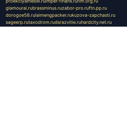
proekciyamebel.ru
imper-finans.ru
rim.org.ru
glamourai.ru
brassminus.ru
zabor-pro.ru
ftn.pp.ru
dorogoe58.ru
laimengpacker.ru
kuzova-zapchasti.ru
sageerp.ru
taxodrom.ru
dsrazvitie.ru
hardcity.net.ru
ratinghomegames.ru
topservice25.ru
gubernyan.ru
gtglasslined.ru
ii4.ru
tssport.spb.ru
andorra24.com
blackwallstreet.ru
oboimos.ru
optim-doors.com.ru
ikuch.ru
nycr.org.ru
npa21.ru
vremya-ch.spb.ru
desert000.ru
ivtorgi.ru
ifiori.ru
catalog-statei.ru
dcv.org.ru
spetsmaster174.ru
ipkameryhiseeu.ru
dum26.ru
ruspol.spb.ru
fr-opendp.ru
kam-solnyshko.ru
cheyenne-arapaho.ru
sevzapmetal.spb.ru
ted-lapidus.spb.ru
parasite-eliminator.ru
sigma-complete.ru
modernworld.ru
dama-moda.ru
eholot-group.ru
sk-nvkz.ru
DRONGOLD.RU
democratia2.ru
i-farmer.ru
mass-sport.org
jablonex.spb.ru
bookmess.ru
linkword.ru
refineua.com.ru
cs-spec.net.ru
altay-mebel.ru