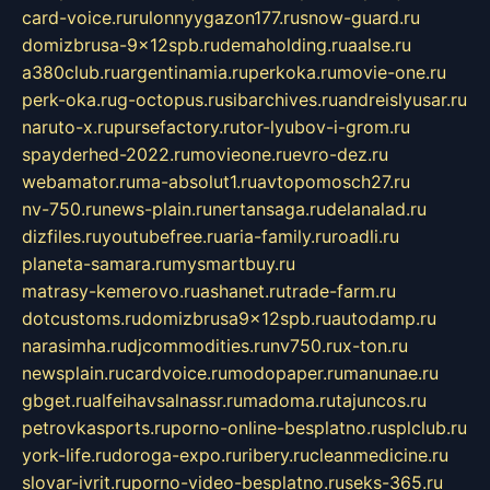
card-voice.ru
rulonnyygazon177.ru
snow-guard.ru
domizbrusa-9x12spb.ru
demaholding.ru
aalse.ru
a380club.ru
argentinamia.ru
perkoka.ru
movie-one.ru
perk-oka.ru
g-octopus.ru
sibarchives.ru
andreislyusar.ru
naruto-x.ru
pursefactory.ru
tor-lyubov-i-grom.ru
spayderhed-2022.ru
movieone.ru
evro-dez.ru
webamator.ru
ma-absolut1.ru
avtopomosch27.ru
nv-750.ru
news-plain.ru
nertansaga.ru
delanalad.ru
dizfiles.ru
youtubefree.ru
aria-family.ru
roadli.ru
planeta-samara.ru
mysmartbuy.ru
matrasy-kemerovo.ru
ashanet.ru
trade-farm.ru
dotcustoms.ru
domizbrusa9x12spb.ru
autodamp.ru
narasimha.ru
djcommodities.ru
nv750.ru
x-ton.ru
newsplain.ru
cardvoice.ru
modopaper.ru
manunae.ru
gbget.ru
alfeihavsalnassr.ru
madoma.ru
tajuncos.ru
petrovkasports.ru
porno-online-besplatno.ru
splclub.ru
york-life.ru
doroga-expo.ru
ribery.ru
cleanmedicine.ru
slovar-ivrit.ru
porno-video-besplatno.ru
seks-365.ru