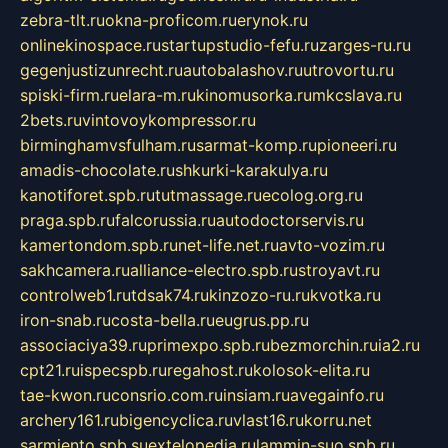
zebra-tlt.ru
okna-proficom.ru
erynok.ru
onlinekinospace.ru
startupstudio-fefu.ru
zarges-ru.ru
gegenjustizunrecht.ru
autobalashov.ru
utrovortu.ru
spiski-firm.ru
elara-m.ru
kinomusorka.ru
mkcslava.ru
2bets.ru
vintovoykompressor.ru
birminghamvsfulham.ru
sarmat-komp.ru
pioneeri.ru
amadis-chocolate.ru
shkurki-karakulya.ru
kanotiforet.spb.ru
tutmassage.ru
ecolog.org.ru
praga.spb.ru
falcorussia.ru
autodoctorservis.ru
kamertondom.spb.ru
net-life.net.ru
avto-vozim.ru
sakhcamera.ru
alliance-electro.spb.ru
stroyavt.ru
controlweb1.ru
tdsak74.ru
kinzozo-ru.ru
kvotka.ru
iron-snab.ru
costa-bella.ru
eugrus.pp.ru
associaciya39.ru
primexpo.spb.ru
bezmorchin.ru
ia2.ru
cpt21.ru
ispecspb.ru
regahost.ru
kolosok-elita.ru
tae-kwon.ru
consrio.com.ru
insiam.ru
avegainfo.ru
archery161.ru
bigencyclica.ru
vlast16.ru
korru.net
sarmiento.spb.su
extelopedia.ru
lammin-suo.spb.ru