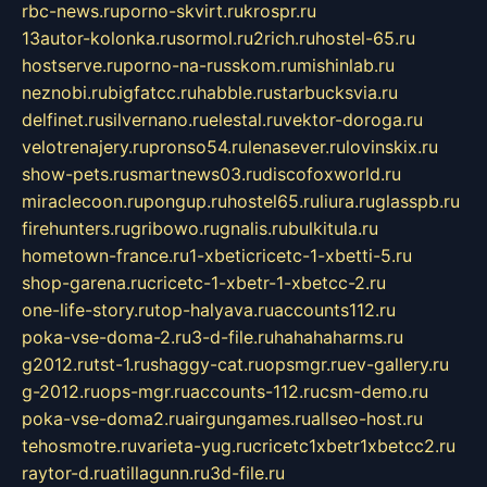
rbc-news.ru
porno-skvirt.ru
krospr.ru
13autor-kolonka.ru
sormol.ru
2rich.ru
hostel-65.ru
hostserve.ru
porno-na-russkom.ru
mishinlab.ru
neznobi.ru
bigfatcc.ru
habble.ru
starbucksvia.ru
delfinet.ru
silvernano.ru
elestal.ru
vektor-doroga.ru
velotrenajery.ru
pronso54.ru
lenasever.ru
lovinskix.ru
show-pets.ru
smartnews03.ru
discofoxworld.ru
miraclecoon.ru
pongup.ru
hostel65.ru
liura.ru
glasspb.ru
firehunters.ru
gribowo.ru
gnalis.ru
bulkitula.ru
hometown-france.ru
1-xbeticricetc-1-xbetti-5.ru
shop-garena.ru
cricetc-1-xbetr-1-xbetcc-2.ru
one-life-story.ru
top-halyava.ru
accounts112.ru
poka-vse-doma-2.ru
3-d-file.ru
hahahaharms.ru
g2012.ru
tst-1.ru
shaggy-cat.ru
opsmgr.ru
ev-gallery.ru
g-2012.ru
ops-mgr.ru
accounts-112.ru
csm-demo.ru
poka-vse-doma2.ru
airgungames.ru
allseo-host.ru
tehosmotre.ru
varieta-yug.ru
cricetc1xbetr1xbetcc2.ru
raytor-d.ru
atillagunn.ru
3d-file.ru