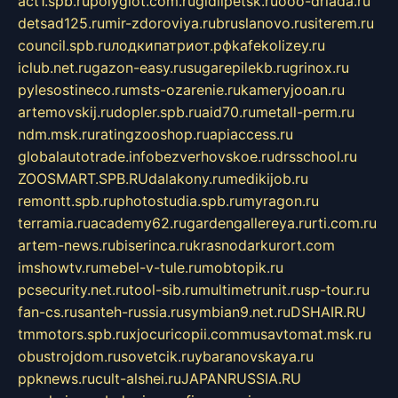
act1.spb.ru
polyglot.com.ru
gidlipetsk.ru
ooo-driada.ru
detsad125.ru
mir-zdoroviya.ru
bruslanovo.ru
siterem.ru
council.spb.ru
лодкипатриот.рф
kafekolizey.ru
iclub.net.ru
gazon-easy.ru
sugarepilekb.ru
grinox.ru
pylesostineco.ru
msts-ozarenie.ru
kameryjooan.ru
artemovskij.ru
dopler.spb.ru
aid70.ru
metall-perm.ru
ndm.msk.ru
ratingzooshop.ru
apiaccess.ru
globalautotrade.info
bezverhovskoe.ru
drsschool.ru
ZOOSMART.SPB.RU
dalakony.ru
medikijob.ru
remontt.spb.ru
photostudia.spb.ru
myragon.ru
terramia.ru
academy62.ru
gardengallereya.ru
rti.com.ru
artem-news.ru
biserinca.ru
krasnodarkurort.com
imshowtv.ru
mebel-v-tule.ru
mobtopik.ru
pcsecurity.net.ru
tool-sib.ru
multimetrunit.ru
sp-tour.ru
fan-cs.ru
santeh-russia.ru
symbian9.net.ru
DSHAIR.RU
tmmotors.spb.ru
xjocuricopii.com
musavtomat.msk.ru
obustrojdom.ru
sovetcik.ru
ybaranovskaya.ru
ppknews.ru
cult-alshei.ru
JAPANRUSSIA.RU