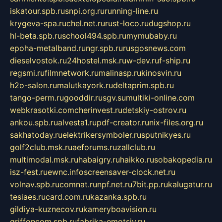
iskatour.spb.ru
snpi.org.ru
running-line.ru
krygeva-spa.ru
chel.net.ru
rust-loco.ru
dugshop.ru
hl-beta.spb.ru
school494.spb.ru
mymubaby.ru
epoha-metalband.ru
ngr.spb.ru
rusgosnews.com
dieselvostok.ru
24hostel.msk.ru
w-dev.ru
f-ship.ru
regsmi.ru
filmnetwork.ru
malinasp.ru
kinosvin.ru
h2o-salon.ru
malutkayork.ru
deltaprim.spb.ru
tango-perm.ru
gooddir.ru
sgv.su
multiki-online.com
webkrasotki.com
cherinvest.ru
detskiy-ostrov.ru
ankou.spb.ru
alvesta1.ru
pdf-creator.ru
nix-files.org.ru
sakhatoday.ru
elektrikersymboler.ru
sputnikyes.ru
golf2club.msk.ru
aeforums.ru
zallclub.ru
multimodal.msk.ru
habaigry.ru
haikko.ru
sobakopedia.ru
isz-fest.ru
ewnc.info
screensaver-clock.net.ru
volnav.spb.ru
comnat.ru
npf.net.ru
7bit.pp.ru
kalugatur.ru
tesiaes.ru
card.com.ru
kazanka.spb.ru
gildiya-kuznecov.ru
kameryboavision.ru
griffoncom.spb.ru
fabrika-emotsiy.ru