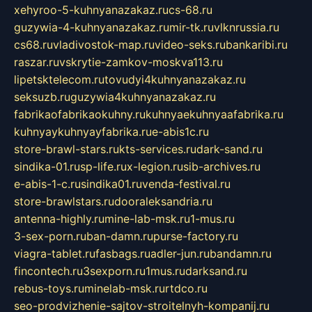
xehyroo-5-kuhnyanazakaz.ru
cs-68.ru
guzywia-4-kuhnyanazakaz.ru
mir-tk.ru
vlknrussia.ru
cs68.ru
vladivostok-map.ru
video-seks.ru
bankaribi.ru
raszar.ru
vskrytie-zamkov-moskva113.ru
lipetsktelecom.ru
tovudyi4kuhnyanazakaz.ru
seksuzb.ru
guzywia4kuhnyanazakaz.ru
fabrikaofabrikaokuhny.ru
kuhnyaekuhnyaafabrika.ru
kuhnyaykuhnyayfabrika.ru
e-abis1c.ru
store-brawl-stars.ru
kts-services.ru
dark-sand.ru
sindika-01.ru
sp-life.ru
x-legion.ru
sib-archives.ru
e-abis-1-c.ru
sindika01.ru
venda-festival.ru
store-brawlstars.ru
dooraleksandria.ru
antenna-highly.ru
mine-lab-msk.ru
1-mus.ru
3-sex-porn.ru
ban-damn.ru
purse-factory.ru
viagra-tablet.ru
fasbags.ru
adler-jun.ru
bandamn.ru
fincontech.ru
3sexporn.ru
1mus.ru
darksand.ru
rebus-toys.ru
minelab-msk.ru
rtdco.ru
seo-prodvizhenie-sajtov-stroitelnyh-kompanij.ru