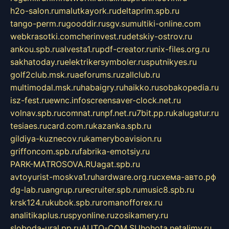
h2o-salon.ru
malutkayork.ru
deltaprim.spb.ru
tango-perm.ru
gooddir.ru
sgv.su
multiki-online.com
webkrasotki.com
cherinvest.ru
detskiy-ostrov.ru
ankou.spb.ru
alvesta1.ru
pdf-creator.ru
nix-files.org.ru
sakhatoday.ru
elektrikersymboler.ru
sputnikyes.ru
golf2club.msk.ru
aeforums.ru
zallclub.ru
multimodal.msk.ru
habaigry.ru
haikko.ru
sobakopedia.ru
isz-fest.ru
ewnc.info
screensaver-clock.net.ru
volnav.spb.ru
comnat.ru
npf.net.ru
7bit.pp.ru
kalugatur.ru
tesiaes.ru
card.com.ru
kazanka.spb.ru
gildiya-kuznecov.ru
kameryboavision.ru
griffoncom.spb.ru
fabrika-emotsiy.ru
PARK-MATROSOVA.RU
agat.spb.ru
avtoyurist-moskva1.ru
hardware.org.ru
схема-авто.рф
dg-lab.ru
angrup.ru
recruiter.spb.ru
music8.spb.ru
krsk124.ru
kubok.spb.ru
romanofforex.ru
analitikaplus.ru
spyonline.ru
zosikamery.ru
sloboda-ural.pp.ru
AUTO-COM.SU
hohota.net
alimy.ru