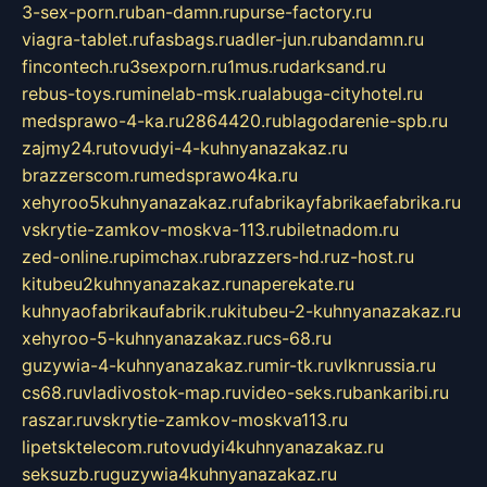
3-sex-porn.ru
ban-damn.ru
purse-factory.ru
viagra-tablet.ru
fasbags.ru
adler-jun.ru
bandamn.ru
fincontech.ru
3sexporn.ru
1mus.ru
darksand.ru
rebus-toys.ru
minelab-msk.ru
alabuga-cityhotel.ru
medsprawo-4-ka.ru
2864420.ru
blagodarenie-spb.ru
zajmy24.ru
tovudyi-4-kuhnyanazakaz.ru
brazzerscom.ru
medsprawo4ka.ru
xehyroo5kuhnyanazakaz.ru
fabrikayfabrikaefabrika.ru
vskrytie-zamkov-moskva-113.ru
biletnadom.ru
zed-online.ru
pimchax.ru
brazzers-hd.ru
z-host.ru
kitubeu2kuhnyanazakaz.ru
naperekate.ru
kuhnyaofabrikaufabrik.ru
kitubeu-2-kuhnyanazakaz.ru
xehyroo-5-kuhnyanazakaz.ru
cs-68.ru
guzywia-4-kuhnyanazakaz.ru
mir-tk.ru
vlknrussia.ru
cs68.ru
vladivostok-map.ru
video-seks.ru
bankaribi.ru
raszar.ru
vskrytie-zamkov-moskva113.ru
lipetsktelecom.ru
tovudyi4kuhnyanazakaz.ru
seksuzb.ru
guzywia4kuhnyanazakaz.ru