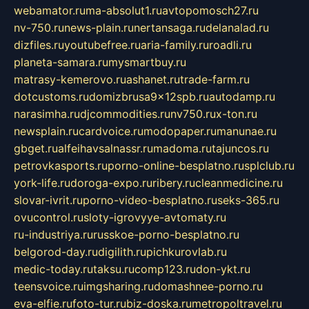
webamator.ru
ma-absolut1.ru
avtopomosch27.ru
nv-750.ru
news-plain.ru
nertansaga.ru
delanalad.ru
dizfiles.ru
youtubefree.ru
aria-family.ru
roadli.ru
planeta-samara.ru
mysmartbuy.ru
matrasy-kemerovo.ru
ashanet.ru
trade-farm.ru
dotcustoms.ru
domizbrusa9x12spb.ru
autodamp.ru
narasimha.ru
djcommodities.ru
nv750.ru
x-ton.ru
newsplain.ru
cardvoice.ru
modopaper.ru
manunae.ru
gbget.ru
alfeihavsalnassr.ru
madoma.ru
tajuncos.ru
petrovkasports.ru
porno-online-besplatno.ru
splclub.ru
york-life.ru
doroga-expo.ru
ribery.ru
cleanmedicine.ru
slovar-ivrit.ru
porno-video-besplatno.ru
seks-365.ru
ovucontrol.ru
sloty-igrovyye-avtomaty.ru
ru-industriya.ru
russkoe-porno-besplatno.ru
belgorod-day.ru
digilith.ru
pichkurovlab.ru
medic-today.ru
taksu.ru
comp123.ru
don-ykt.ru
teensvoice.ru
imgsharing.ru
domashnee-porno.ru
eva-elfie.ru
foto-tur.ru
biz-doska.ru
metropoltravel.ru