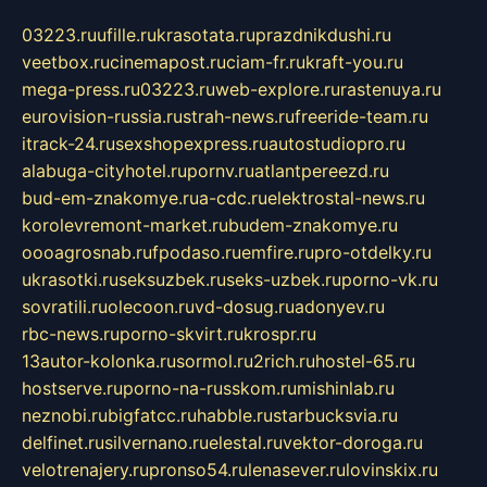
03223.ru
ufille.ru
krasotata.ru
prazdnikdushi.ru
veetbox.ru
cinemapost.ru
ciam-fr.ru
kraft-you.ru
mega-press.ru
03223.ru
web-explore.ru
rastenuya.ru
eurovision-russia.ru
strah-news.ru
freeride-team.ru
itrack-24.ru
sexshopexpress.ru
autostudiopro.ru
alabuga-cityhotel.ru
pornv.ru
atlantpereezd.ru
bud-em-znakomye.ru
a-cdc.ru
elektrostal-news.ru
korolevremont-market.ru
budem-znakomye.ru
oooagrosnab.ru
fpodaso.ru
emfire.ru
pro-otdelky.ru
ukrasotki.ru
seksuzbek.ru
seks-uzbek.ru
porno-vk.ru
sovratili.ru
olecoon.ru
vd-dosug.ru
adonyev.ru
rbc-news.ru
porno-skvirt.ru
krospr.ru
13autor-kolonka.ru
sormol.ru
2rich.ru
hostel-65.ru
hostserve.ru
porno-na-russkom.ru
mishinlab.ru
neznobi.ru
bigfatcc.ru
habble.ru
starbucksvia.ru
delfinet.ru
silvernano.ru
elestal.ru
vektor-doroga.ru
velotrenajery.ru
pronso54.ru
lenasever.ru
lovinskix.ru