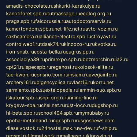
amadis-chocolate.ru
shkurki-karakulya.ru
kanotiforet.spb.ru
tutmassage.ru
ecolog.org.ru
praga.spb.ru
falcorussia.ru
autodoctorservis.ru
kamertondom.spb.ru
net-life.net.ru
avto-vozim.ru
sakhcamera.ru
alliance-electro.spb.ru
stroyavt.ru
controlweb1.ru
tdsak74.ru
kinzozo-ru.ru
kvotka.ru
iron-snab.ru
costa-bella.ru
eugrus.pp.ru
associaciya39.ru
primexpo.spb.ru
bezmorchin.ru
ia2.ru
cpt21.ru
ispecspb.ru
regahost.ru
kolosok-elita.ru
tae-kwon.ru
consrio.com.ru
insiam.ru
avegainfo.ru
archery161.ru
bigencyclica.ru
vlast16.ru
korru.net
sarmiento.spb.su
extelopedia.ru
lammin-suo.spb.ru
iskatour.spb.ru
snpi.org.ru
running-line.ru
krygeva-spa.ru
chel.net.ru
rust-loco.ru
dugshop.ru
hl-beta.spb.ru
school494.spb.ru
mymubaby.ru
epoha-metalband.ru
ngr.spb.ru
rusgosnews.com
dieselvostok.ru
24hostel.msk.ru
w-dev.ru
f-ship.ru
regsmi.ru
filmnetwork.ru
malinasp.ru
kinosvin.ru