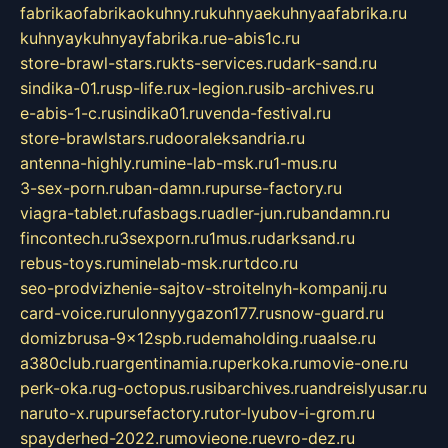
fabrikaofabrikaokuhny.ru
kuhnyaekuhnyaafabrika.ru
kuhnyaykuhnyayfabrika.ru
e-abis1c.ru
store-brawl-stars.ru
kts-services.ru
dark-sand.ru
sindika-01.ru
sp-life.ru
x-legion.ru
sib-archives.ru
e-abis-1-c.ru
sindika01.ru
venda-festival.ru
store-brawlstars.ru
dooraleksandria.ru
antenna-highly.ru
mine-lab-msk.ru
1-mus.ru
3-sex-porn.ru
ban-damn.ru
purse-factory.ru
viagra-tablet.ru
fasbags.ru
adler-jun.ru
bandamn.ru
fincontech.ru
3sexporn.ru
1mus.ru
darksand.ru
rebus-toys.ru
minelab-msk.ru
rtdco.ru
seo-prodvizhenie-sajtov-stroitelnyh-kompanij.ru
card-voice.ru
rulonnyygazon177.ru
snow-guard.ru
domizbrusa-9x12spb.ru
demaholding.ru
aalse.ru
a380club.ru
argentinamia.ru
perkoka.ru
movie-one.ru
perk-oka.ru
g-octopus.ru
sibarchives.ru
andreislyusar.ru
naruto-x.ru
pursefactory.ru
tor-lyubov-i-grom.ru
spayderhed-2022.ru
movieone.ru
evro-dez.ru