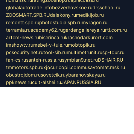
ndm.msk.ru
ratingzooshop.ru
apiaccess.ru
globalautotrade.info
bezverhovskoe.ru
drsschool.ru
ZOOSMART.SPB.RU
dalakony.ru
medikijob.ru
remontt.spb.ru
photostudia.spb.ru
myragon.ru
terramia.ru
academy62.ru
gardengallereya.ru
rti.com.ru
artem-news.ru
biserinca.ru
krasnodarkurort.com
imshowtv.ru
mebel-v-tule.ru
mobtopik.ru
pcsecurity.net.ru
tool-sib.ru
multimetrunit.ru
sp-tour.ru
fan-cs.ru
santeh-russia.ru
symbian9.net.ru
DSHAIR.RU
tmmotors.spb.ru
xjocuricopii.com
musavtomat.msk.ru
obustrojdom.ru
sovetcik.ru
ybaranovskaya.ru
ppknews.ru
cult-alshei.ru
JAPANRUSSIA.RU
proekciyamebel.ru
imper-finans.ru
rim.org.ru
glamourai.ru
brassminus.ru
zabor-pro.ru
ftn.pp.ru
dorogoe58.ru
laimengpacker.ru
kuzova-zapchasti.ru
sageerp.ru
taxodrom.ru
dsrazvitie.ru
hardcity.net.ru
ratinghomegames.ru
topservice25.ru
gubernyan.ru
gtglasslined.ru
ii4.ru
tssport.spb.ru
andorra24.com