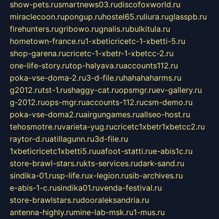
show-pets.ru
smartnews03.ru
discofoxworld.ru
miraclecoon.ru
pongup.ru
hostel65.ru
liura.ru
glasspb.ru
firehunters.ru
gribowo.ru
gnalis.ru
bulkitula.ru
hometown-france.ru
1-xbeticricetc-1-xbetti-5.ru
shop-garena.ru
cricetc-1-xbetr-1-xbetcc-2.ru
one-life-story.ru
top-halyava.ru
accounts112.ru
poka-vse-doma-2.ru
3-d-file.ru
hahahaharms.ru
g2012.ru
tst-1.ru
shaggy-cat.ru
opsmgr.ru
ev-gallery.ru
g-2012.ru
ops-mgr.ru
accounts-112.ru
csm-demo.ru
poka-vse-doma2.ru
airgungames.ru
allseo-host.ru
tehosmotre.ru
varieta-yug.ru
cricetc1xbetr1xbetcc2.ru
raytor-d.ru
atillagunn.ru
3d-file.ru
1xbeticricetc1xbetti5.ru
uafoot-statti.ru
e-abis1c.ru
store-brawl-stars.ru
kts-services.ru
dark-sand.ru
sindika-01.ru
sp-life.ru
x-legion.ru
sib-archives.ru
e-abis-1-c.ru
sindika01.ru
venda-festival.ru
store-brawlstars.ru
dooraleksandria.ru
antenna-highly.ru
mine-lab-msk.ru
1-mus.ru