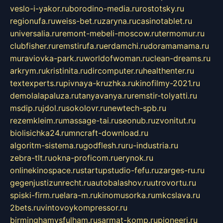
veslo-i-yakor.ru
borodino-media.ru
rostotsky.ru
regionufa.ru
weiss-bet.ru
zaryna.ru
casinotablet.ru
universalia.ru
remont-mebeli-moscow.ru
termomur.ru
clubfisher.ru
remstirufa.ru
erdamchi.ru
doramamama.ru
muraviovka-park.ru
worldofwoman.ru
clean-dreams.ru
arkrym.ru
kristinita.ru
dircomputer.ru
healthenter.ru
textexperts.ru
pivnaya-kruzhka.ru
kinofilmy-2021.ru
demolalapaluza.ru
tanyavanya.ru
remstir-tolyatti.ru
msdip.ru
jdol.ru
sokolovr.ru
newtech-spb.ru
rezemkleim.ru
massage-tai.ru
seonub.ru
zvonitut.ru
biolisichka24.ru
mncraft-download.ru
algoritm-sistema.ru
godflesh.ru
ru-industria.ru
zebra-tlt.ru
okna-proficom.ru
erynok.ru
onlinekinospace.ru
startupstudio-fefu.ru
zarges-ru.ru
gegenjustizunrecht.ru
autobalashov.ru
utrovortu.ru
spiski-firm.ru
elara-m.ru
kinomusorka.ru
mkcslava.ru
2bets.ru
vintovoykompressor.ru
birminghamvsfulham.ru
sarmat-komp.ru
pioneeri.ru