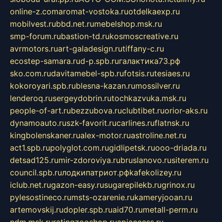
online-z.com
aromat-vostoka.ru
otdelkaexp.ru
mobilvest.ru
bbd.net.ru
mebelshop.msk.ru
smp-forum.ru
bastion-td.ru
kosmoscreative.ru
avrmotors.ru
art-galadesign.ru
tiffany-c.ru
ecostep-samara.ru
d-p.spb.ru
галактика73.рф
sko.com.ru
davitamebel-spb.ru
fotsis.ru
tesiaes.ru
kokoroyari.spb.ru
blesna-kazan.ru
mossilver.ru
lenderoq.ru
sergeydobrin.ru
tochkazvuka.msk.ru
people-of-art.ru
bezzubova.ru
clubtibet.ru
orior-aks.ru
dynamoauto.ru
szk-favorit.ru
carlines.ru
flatnsk.ru
kingbolenskaner.ru
alex-motor.ru
astroline.net.ru
act1.spb.ru
polyglot.com.ru
gidlipetsk.ru
ooo-driada.ru
detsad125.ru
mir-zdoroviya.ru
bruslanovo.ru
siterem.ru
council.spb.ru
лодкипатриот.рф
kafekolizey.ru
iclub.net.ru
gazon-easy.ru
sugarepilekb.ru
grinox.ru
pylesostineco.ru
msts-ozarenie.ru
kameryjooan.ru
artemovskij.ru
dopler.spb.ru
aid70.ru
metall-perm.ru