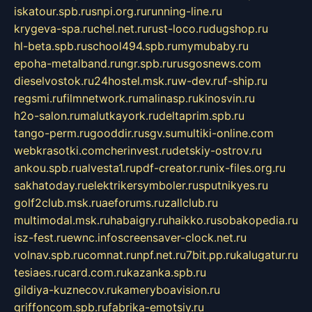
iskatour.spb.ru
snpi.org.ru
running-line.ru
krygeva-spa.ru
chel.net.ru
rust-loco.ru
dugshop.ru
hl-beta.spb.ru
school494.spb.ru
mymubaby.ru
epoha-metalband.ru
ngr.spb.ru
rusgosnews.com
dieselvostok.ru
24hostel.msk.ru
w-dev.ru
f-ship.ru
regsmi.ru
filmnetwork.ru
malinasp.ru
kinosvin.ru
h2o-salon.ru
malutkayork.ru
deltaprim.spb.ru
tango-perm.ru
gooddir.ru
sgv.su
multiki-online.com
webkrasotki.com
cherinvest.ru
detskiy-ostrov.ru
ankou.spb.ru
alvesta1.ru
pdf-creator.ru
nix-files.org.ru
sakhatoday.ru
elektrikersymboler.ru
sputnikyes.ru
golf2club.msk.ru
aeforums.ru
zallclub.ru
multimodal.msk.ru
habaigry.ru
haikko.ru
sobakopedia.ru
isz-fest.ru
ewnc.info
screensaver-clock.net.ru
volnav.spb.ru
comnat.ru
npf.net.ru
7bit.pp.ru
kalugatur.ru
tesiaes.ru
card.com.ru
kazanka.spb.ru
gildiya-kuznecov.ru
kameryboavision.ru
griffoncom.spb.ru
fabrika-emotsiy.ru