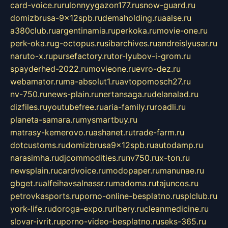
card-voice.ru
rulonnyygazon177.ru
snow-guard.ru
domizbrusa-9x12spb.ru
demaholding.ru
aalse.ru
a380club.ru
argentinamia.ru
perkoka.ru
movie-one.ru
perk-oka.ru
g-octopus.ru
sibarchives.ru
andreislyusar.ru
naruto-x.ru
pursefactory.ru
tor-lyubov-i-grom.ru
spayderhed-2022.ru
movieone.ru
evro-dez.ru
webamator.ru
ma-absolut1.ru
avtopomosch27.ru
nv-750.ru
news-plain.ru
nertansaga.ru
delanalad.ru
dizfiles.ru
youtubefree.ru
aria-family.ru
roadli.ru
planeta-samara.ru
mysmartbuy.ru
matrasy-kemerovo.ru
ashanet.ru
trade-farm.ru
dotcustoms.ru
domizbrusa9x12spb.ru
autodamp.ru
narasimha.ru
djcommodities.ru
nv750.ru
x-ton.ru
newsplain.ru
cardvoice.ru
modopaper.ru
manunae.ru
gbget.ru
alfeihavsalnassr.ru
madoma.ru
tajuncos.ru
petrovkasports.ru
porno-online-besplatno.ru
splclub.ru
york-life.ru
doroga-expo.ru
ribery.ru
cleanmedicine.ru
slovar-ivrit.ru
porno-video-besplatno.ru
seks-365.ru