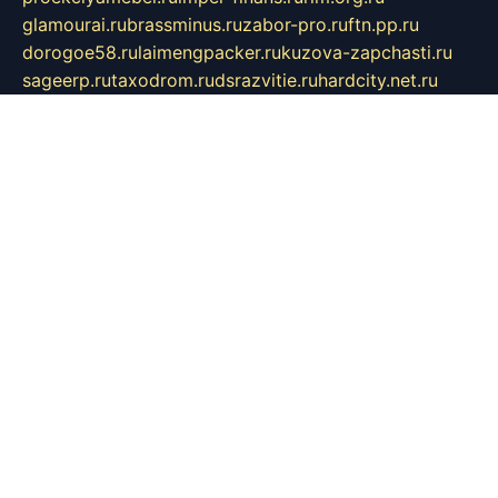
glamourai.ru
brassminus.ru
zabor-pro.ru
ftn.pp.ru
dorogoe58.ru
laimengpacker.ru
kuzova-zapchasti.ru
sageerp.ru
taxodrom.ru
dsrazvitie.ru
hardcity.net.ru
ratinghomegames.ru
topservice25.ru
gubernyan.ru
gtglasslined.ru
ii4.ru
tssport.spb.ru
andorra24.com
blackwallstreet.ru
oboimos.ru
optim-doors.com.ru
ikuch.ru
nycr.org.ru
npa21.ru
vremya-ch.spb.ru
desert000.ru
ivtorgi.ru
ifiori.ru
catalog-statei.ru
dcv.org.ru
spetsmaster174.ru
ipkameryhiseeu.ru
dum26.ru
ruspol.spb.ru
fr-opendp.ru
kam-solnyshko.ru
cheyenne-arapaho.ru
sevzapmetal.spb.ru
ted-lapidus.spb.ru
parasite-eliminator.ru
sigma-complete.ru
modernworld.ru
dama-moda.ru
eholot-group.ru
sk-nvkz.ru
DRONGOLD.RU
democratia2.ru
i-farmer.ru
mass-sport.org
jablonex.spb.ru
bookmess.ru
linkword.ru
refineua.com.ru
cs-spec.net.ru
altay-mebel.ru
DNK-THEATRE.RU
mechaniks.spb.ru
ipcamtechage.ru