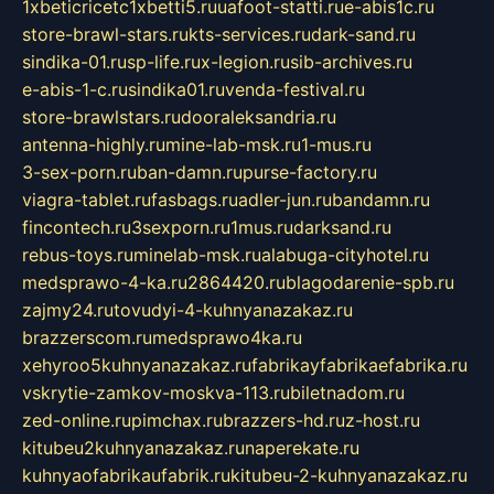
1xbeticricetc1xbetti5.ru
uafoot-statti.ru
e-abis1c.ru
store-brawl-stars.ru
kts-services.ru
dark-sand.ru
sindika-01.ru
sp-life.ru
x-legion.ru
sib-archives.ru
e-abis-1-c.ru
sindika01.ru
venda-festival.ru
store-brawlstars.ru
dooraleksandria.ru
antenna-highly.ru
mine-lab-msk.ru
1-mus.ru
3-sex-porn.ru
ban-damn.ru
purse-factory.ru
viagra-tablet.ru
fasbags.ru
adler-jun.ru
bandamn.ru
fincontech.ru
3sexporn.ru
1mus.ru
darksand.ru
rebus-toys.ru
minelab-msk.ru
alabuga-cityhotel.ru
medsprawo-4-ka.ru
2864420.ru
blagodarenie-spb.ru
zajmy24.ru
tovudyi-4-kuhnyanazakaz.ru
brazzerscom.ru
medsprawo4ka.ru
xehyroo5kuhnyanazakaz.ru
fabrikayfabrikaefabrika.ru
vskrytie-zamkov-moskva-113.ru
biletnadom.ru
zed-online.ru
pimchax.ru
brazzers-hd.ru
z-host.ru
kitubeu2kuhnyanazakaz.ru
naperekate.ru
kuhnyaofabrikaufabrik.ru
kitubeu-2-kuhnyanazakaz.ru