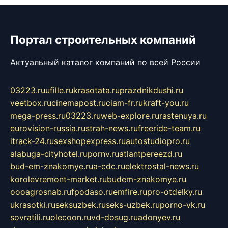
Портал строительных компаний
Актуальный каталог компаний по всей России
03223.ru
ufille.ru
krasotata.ru
prazdnikdushi.ru
veetbox.ru
cinemapost.ru
ciam-fr.ru
kraft-you.ru
mega-press.ru
03223.ru
web-explore.ru
rastenuya.ru
eurovision-russia.ru
strah-news.ru
freeride-team.ru
itrack-24.ru
sexshopexpress.ru
autostudiopro.ru
alabuga-cityhotel.ru
pornv.ru
atlantpereezd.ru
bud-em-znakomye.ru
a-cdc.ru
elektrostal-news.ru
korolevremont-market.ru
budem-znakomye.ru
oooagrosnab.ru
fpodaso.ru
emfire.ru
pro-otdelky.ru
ukrasotki.ru
seksuzbek.ru
seks-uzbek.ru
porno-vk.ru
sovratili.ru
olecoon.ru
vd-dosug.ru
adonyev.ru