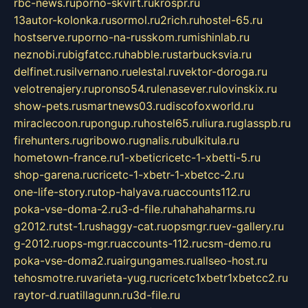
rbc-news.ru
porno-skvirt.ru
krospr.ru
13autor-kolonka.ru
sormol.ru
2rich.ru
hostel-65.ru
hostserve.ru
porno-na-russkom.ru
mishinlab.ru
neznobi.ru
bigfatcc.ru
habble.ru
starbucksvia.ru
delfinet.ru
silvernano.ru
elestal.ru
vektor-doroga.ru
velotrenajery.ru
pronso54.ru
lenasever.ru
lovinskix.ru
show-pets.ru
smartnews03.ru
discofoxworld.ru
miraclecoon.ru
pongup.ru
hostel65.ru
liura.ru
glasspb.ru
firehunters.ru
gribowo.ru
gnalis.ru
bulkitula.ru
hometown-france.ru
1-xbeticricetc-1-xbetti-5.ru
shop-garena.ru
cricetc-1-xbetr-1-xbetcc-2.ru
one-life-story.ru
top-halyava.ru
accounts112.ru
poka-vse-doma-2.ru
3-d-file.ru
hahahaharms.ru
g2012.ru
tst-1.ru
shaggy-cat.ru
opsmgr.ru
ev-gallery.ru
g-2012.ru
ops-mgr.ru
accounts-112.ru
csm-demo.ru
poka-vse-doma2.ru
airgungames.ru
allseo-host.ru
tehosmotre.ru
varieta-yug.ru
cricetc1xbetr1xbetcc2.ru
raytor-d.ru
atillagunn.ru
3d-file.ru