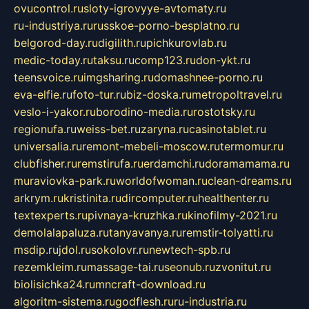
ovucontrol.ru
sloty-igrovyye-avtomaty.ru
ru-industriya.ru
russkoe-porno-besplatno.ru
belgorod-day.ru
digilith.ru
pichkurovlab.ru
medic-today.ru
taksu.ru
comp123.ru
don-ykt.ru
teensvoice.ru
imgsharing.ru
domashnee-porno.ru
eva-elfie.ru
foto-tur.ru
biz-doska.ru
metropoltravel.ru
veslo-i-yakor.ru
borodino-media.ru
rostotsky.ru
regionufa.ru
weiss-bet.ru
zaryna.ru
casinotablet.ru
universalia.ru
remont-mebeli-moscow.ru
termomur.ru
clubfisher.ru
remstirufa.ru
erdamchi.ru
doramamama.ru
muraviovka-park.ru
worldofwoman.ru
clean-dreams.ru
arkrym.ru
kristinita.ru
dircomputer.ru
healthenter.ru
textexperts.ru
pivnaya-kruzhka.ru
kinofilmy-2021.ru
demolalapaluza.ru
tanyavanya.ru
remstir-tolyatti.ru
msdip.ru
jdol.ru
sokolovr.ru
newtech-spb.ru
rezemkleim.ru
massage-tai.ru
seonub.ru
zvonitut.ru
biolisichka24.ru
mncraft-download.ru
algoritm-sistema.ru
godflesh.ru
ru-industria.ru