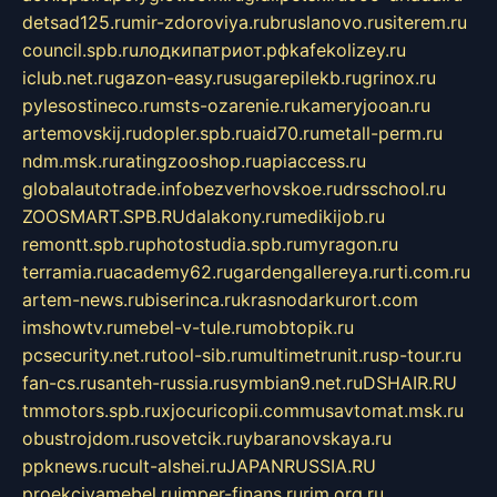
detsad125.ru
mir-zdoroviya.ru
bruslanovo.ru
siterem.ru
council.spb.ru
лодкипатриот.рф
kafekolizey.ru
iclub.net.ru
gazon-easy.ru
sugarepilekb.ru
grinox.ru
pylesostineco.ru
msts-ozarenie.ru
kameryjooan.ru
artemovskij.ru
dopler.spb.ru
aid70.ru
metall-perm.ru
ndm.msk.ru
ratingzooshop.ru
apiaccess.ru
globalautotrade.info
bezverhovskoe.ru
drsschool.ru
ZOOSMART.SPB.RU
dalakony.ru
medikijob.ru
remontt.spb.ru
photostudia.spb.ru
myragon.ru
terramia.ru
academy62.ru
gardengallereya.ru
rti.com.ru
artem-news.ru
biserinca.ru
krasnodarkurort.com
imshowtv.ru
mebel-v-tule.ru
mobtopik.ru
pcsecurity.net.ru
tool-sib.ru
multimetrunit.ru
sp-tour.ru
fan-cs.ru
santeh-russia.ru
symbian9.net.ru
DSHAIR.RU
tmmotors.spb.ru
xjocuricopii.com
musavtomat.msk.ru
obustrojdom.ru
sovetcik.ru
ybaranovskaya.ru
ppknews.ru
cult-alshei.ru
JAPANRUSSIA.RU
proekciyamebel.ru
imper-finans.ru
rim.org.ru