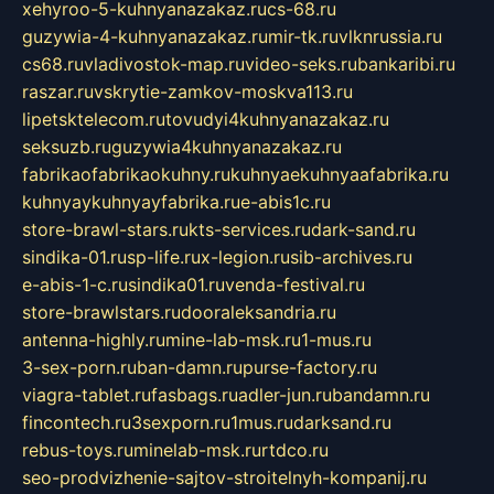
xehyroo-5-kuhnyanazakaz.ru
cs-68.ru
guzywia-4-kuhnyanazakaz.ru
mir-tk.ru
vlknrussia.ru
cs68.ru
vladivostok-map.ru
video-seks.ru
bankaribi.ru
raszar.ru
vskrytie-zamkov-moskva113.ru
lipetsktelecom.ru
tovudyi4kuhnyanazakaz.ru
seksuzb.ru
guzywia4kuhnyanazakaz.ru
fabrikaofabrikaokuhny.ru
kuhnyaekuhnyaafabrika.ru
kuhnyaykuhnyayfabrika.ru
e-abis1c.ru
store-brawl-stars.ru
kts-services.ru
dark-sand.ru
sindika-01.ru
sp-life.ru
x-legion.ru
sib-archives.ru
e-abis-1-c.ru
sindika01.ru
venda-festival.ru
store-brawlstars.ru
dooraleksandria.ru
antenna-highly.ru
mine-lab-msk.ru
1-mus.ru
3-sex-porn.ru
ban-damn.ru
purse-factory.ru
viagra-tablet.ru
fasbags.ru
adler-jun.ru
bandamn.ru
fincontech.ru
3sexporn.ru
1mus.ru
darksand.ru
rebus-toys.ru
minelab-msk.ru
rtdco.ru
seo-prodvizhenie-sajtov-stroitelnyh-kompanij.ru