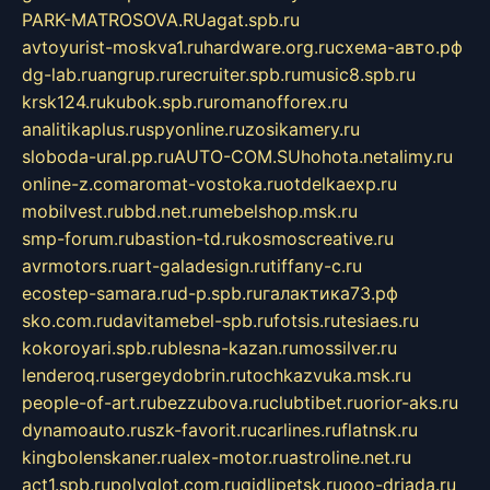
PARK-MATROSOVA.RU
agat.spb.ru
avtoyurist-moskva1.ru
hardware.org.ru
схема-авто.рф
dg-lab.ru
angrup.ru
recruiter.spb.ru
music8.spb.ru
krsk124.ru
kubok.spb.ru
romanofforex.ru
analitikaplus.ru
spyonline.ru
zosikamery.ru
sloboda-ural.pp.ru
AUTO-COM.SU
hohota.net
alimy.ru
online-z.com
aromat-vostoka.ru
otdelkaexp.ru
mobilvest.ru
bbd.net.ru
mebelshop.msk.ru
smp-forum.ru
bastion-td.ru
kosmoscreative.ru
avrmotors.ru
art-galadesign.ru
tiffany-c.ru
ecostep-samara.ru
d-p.spb.ru
галактика73.рф
sko.com.ru
davitamebel-spb.ru
fotsis.ru
tesiaes.ru
kokoroyari.spb.ru
blesna-kazan.ru
mossilver.ru
lenderoq.ru
sergeydobrin.ru
tochkazvuka.msk.ru
people-of-art.ru
bezzubova.ru
clubtibet.ru
orior-aks.ru
dynamoauto.ru
szk-favorit.ru
carlines.ru
flatnsk.ru
kingbolenskaner.ru
alex-motor.ru
astroline.net.ru
act1.spb.ru
polyglot.com.ru
gidlipetsk.ru
ooo-driada.ru