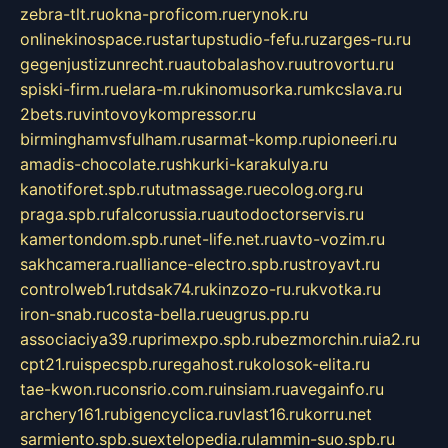
zebra-tlt.ru
okna-proficom.ru
erynok.ru
onlinekinospace.ru
startupstudio-fefu.ru
zarges-ru.ru
gegenjustizunrecht.ru
autobalashov.ru
utrovortu.ru
spiski-firm.ru
elara-m.ru
kinomusorka.ru
mkcslava.ru
2bets.ru
vintovoykompressor.ru
birminghamvsfulham.ru
sarmat-komp.ru
pioneeri.ru
amadis-chocolate.ru
shkurki-karakulya.ru
kanotiforet.spb.ru
tutmassage.ru
ecolog.org.ru
praga.spb.ru
falcorussia.ru
autodoctorservis.ru
kamertondom.spb.ru
net-life.net.ru
avto-vozim.ru
sakhcamera.ru
alliance-electro.spb.ru
stroyavt.ru
controlweb1.ru
tdsak74.ru
kinzozo-ru.ru
kvotka.ru
iron-snab.ru
costa-bella.ru
eugrus.pp.ru
associaciya39.ru
primexpo.spb.ru
bezmorchin.ru
ia2.ru
cpt21.ru
ispecspb.ru
regahost.ru
kolosok-elita.ru
tae-kwon.ru
consrio.com.ru
insiam.ru
avegainfo.ru
archery161.ru
bigencyclica.ru
vlast16.ru
korru.net
sarmiento.spb.su
extelopedia.ru
lammin-suo.spb.ru