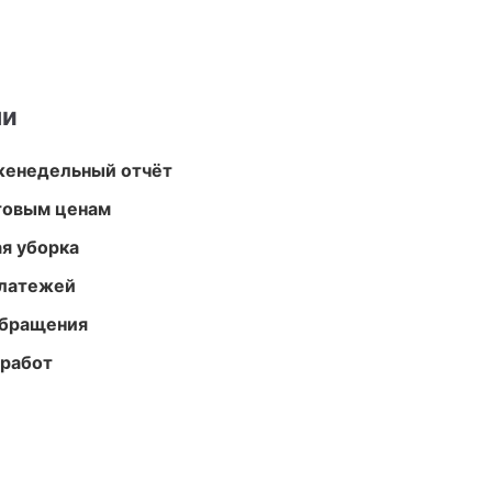
ми
женедельный отчёт
птовым ценам
ая уборка
платежей
обращения
 работ