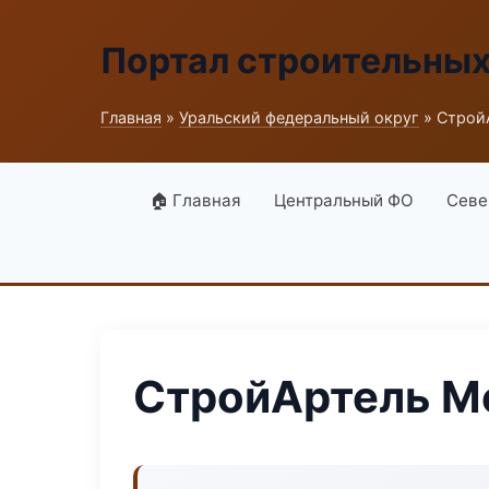
Портал строительны
Главная
»
Уральский федеральный округ
» Строй
🏠 Главная
Центральный ФО
Севе
СтройАртель М