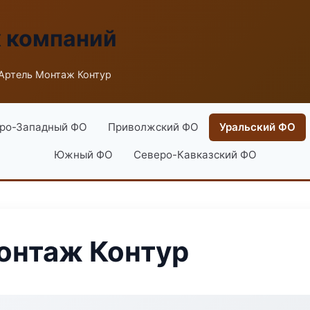
х компаний
Артель Монтаж Контур
ро-Западный ФО
Приволжский ФО
Уральский ФО
Южный ФО
Северо-Кавказский ФО
онтаж Контур