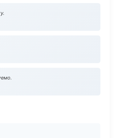
у.
уемо.