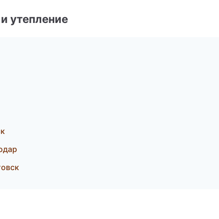
и утепление
ск
одар
товск