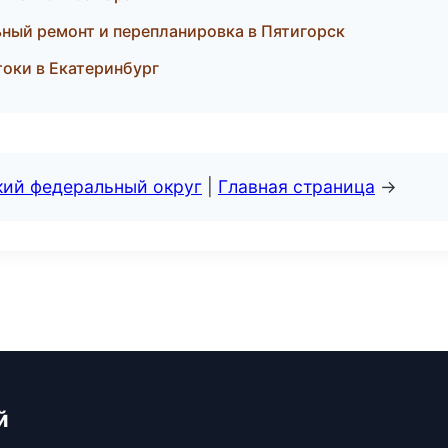
ный ремонт и перепланировка в Пятигорск
оки в Екатеринбург
кий федеральный округ
|
Главная страница
→
й