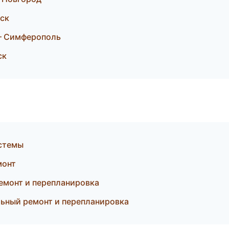
ск
— Симферополь
ск
стемы
монт
емонт и перепланировка
ьный ремонт и перепланировка