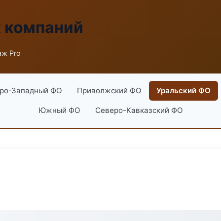
х компаний
аж Pro
ро-Западный ФО
Приволжский ФО
Уральский ФО
Южный ФО
Северо-Кавказский ФО