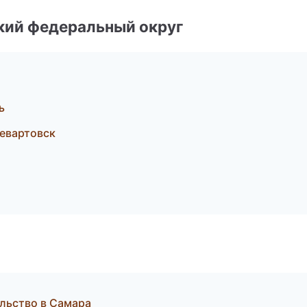
ский федеральный округ
ь
евартовск
ельство в Самара