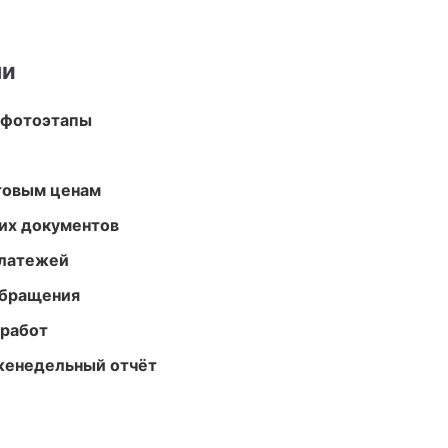
ми
 фотоэтапы
птовым ценам
их документов
платежей
обращения
 работ
женедельный отчёт