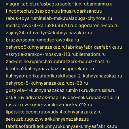
viagra-tablet.ru
fasbags.ru
adler-jun.ru
bandamn.ru
fincontech.ru
3sexporn.ru
1mus.ru
darksand.ru
rebus-toys.ru
minelab-msk.ru
alabuga-cityhotel.ru
medsprawo-4-ka.ru
2864420.ru
blagodarenie-spb.ru
zajmy24.ru
tovudyi-4-kuhnyanazakaz.ru
brazzerscom.ru
medsprawo4ka.ru
xehyroo5kuhnyanazakaz.ru
fabrikayfabrikaefabrika.ru
vskrytie-zamkov-moskva-113.ru
biletnadom.ru
zed-online.ru
pimchax.ru
brazzers-hd.ru
z-host.ru
kitubeu2kuhnyanazakaz.ru
naperekate.ru
kuhnyaofabrikaufabrik.ru
kitubeu-2-kuhnyanazakaz.ru
xehyroo-5-kuhnyanazakaz.ru
cs-68.ru
guzywia-4-kuhnyanazakaz.ru
mir-tk.ru
vlknrussia.ru
cs68.ru
vladivostok-map.ru
video-seks.ru
bankaribi.ru
raszar.ru
vskrytie-zamkov-moskva113.ru
lipetsktelecom.ru
tovudyi4kuhnyanazakaz.ru
seksuzb.ru
guzywia4kuhnyanazakaz.ru
fabrikaofabrikaokuhny.ru
kuhnyaekuhnyaafabrika.ru