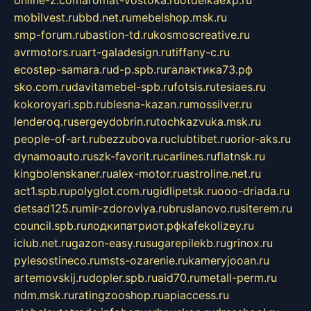
mobilvest.ru
bbd.net.ru
mebelshop.msk.ru
smp-forum.ru
bastion-td.ru
kosmoscreative.ru
avrmotors.ru
art-galadesign.ru
tiffany-c.ru
ecostep-samara.ru
d-p.spb.ru
галактика73.рф
sko.com.ru
davitamebel-spb.ru
fotsis.ru
tesiaes.ru
kokoroyari.spb.ru
blesna-kazan.ru
mossilver.ru
lenderoq.ru
sergeydobrin.ru
tochkazvuka.msk.ru
people-of-art.ru
bezzubova.ru
clubtibet.ru
orior-aks.ru
dynamoauto.ru
szk-favorit.ru
carlines.ru
flatnsk.ru
kingbolenskaner.ru
alex-motor.ru
astroline.net.ru
act1.spb.ru
polyglot.com.ru
gidlipetsk.ru
ooo-driada.ru
detsad125.ru
mir-zdoroviya.ru
bruslanovo.ru
siterem.ru
council.spb.ru
лодкипатриот.рф
kafekolizey.ru
iclub.net.ru
gazon-easy.ru
sugarepilekb.ru
grinox.ru
pylesostineco.ru
msts-ozarenie.ru
kameryjooan.ru
artemovskij.ru
dopler.spb.ru
aid70.ru
metall-perm.ru
ndm.msk.ru
ratingzooshop.ru
apiaccess.ru