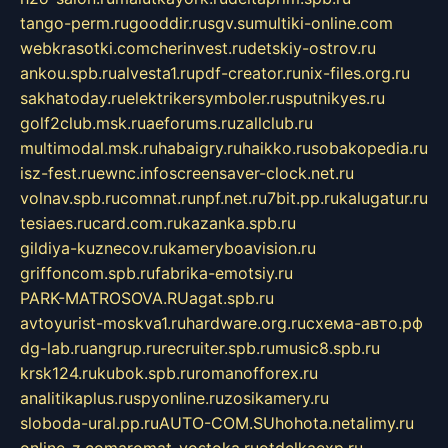
tango-perm.ru
gooddir.ru
sgv.su
multiki-online.com
webkrasotki.com
cherinvest.ru
detskiy-ostrov.ru
ankou.spb.ru
alvesta1.ru
pdf-creator.ru
nix-files.org.ru
sakhatoday.ru
elektrikersymboler.ru
sputnikyes.ru
golf2club.msk.ru
aeforums.ru
zallclub.ru
multimodal.msk.ru
habaigry.ru
haikko.ru
sobakopedia.ru
isz-fest.ru
ewnc.info
screensaver-clock.net.ru
volnav.spb.ru
comnat.ru
npf.net.ru
7bit.pp.ru
kalugatur.ru
tesiaes.ru
card.com.ru
kazanka.spb.ru
gildiya-kuznecov.ru
kameryboavision.ru
griffoncom.spb.ru
fabrika-emotsiy.ru
PARK-MATROSOVA.RU
agat.spb.ru
avtoyurist-moskva1.ru
hardware.org.ru
схема-авто.рф
dg-lab.ru
angrup.ru
recruiter.spb.ru
music8.spb.ru
krsk124.ru
kubok.spb.ru
romanofforex.ru
analitikaplus.ru
spyonline.ru
zosikamery.ru
sloboda-ural.pp.ru
AUTO-COM.SU
hohota.net
alimy.ru
online-z.com
aromat-vostoka.ru
otdelkaexp.ru