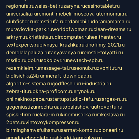
regionufa.ru
weiss-bet.ru
zaryna.ru
casinotablet.ru
universalia.ru
remont-mebeli-moscow.ru
termomur.ru
clubfisher.ru
remstirufa.ru
erdamchi.ru
doramamama.ru
muraviovka-park.ru
worldofwoman.ru
clean-dreams.ru
arkrym.ru
kristinita.ru
dircomputer.ru
healthenter.ru
textexperts.ru
pivnaya-kruzhka.ru
kinofilmy-2021.ru
demolalapaluza.ru
tanyavanya.ru
remstir-tolyatti.ru
msdip.ru
jdol.ru
sokolovr.ru
newtech-spb.ru
rezemkleim.ru
massage-tai.ru
seonub.ru
zvonitut.ru
biolisichka24.ru
mncraft-download.ru
algoritm-sistema.ru
godflesh.ru
ru-industria.ru
zebra-tlt.ru
okna-proficom.ru
erynok.ru
onlinekinospace.ru
startupstudio-fefu.ru
zarges-ru.ru
gegenjustizunrecht.ru
autobalashov.ru
utrovortu.ru
spiski-firm.ru
elara-m.ru
kinomusorka.ru
mkcslava.ru
2bets.ru
vintovoykompressor.ru
birminghamvsfulham.ru
sarmat-komp.ru
pioneeri.ru
amadis-chocolate.ru
shkurki-karakulya.ru