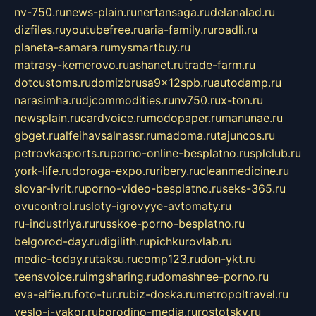
nv-750.ru
news-plain.ru
nertansaga.ru
delanalad.ru
dizfiles.ru
youtubefree.ru
aria-family.ru
roadli.ru
planeta-samara.ru
mysmartbuy.ru
matrasy-kemerovo.ru
ashanet.ru
trade-farm.ru
dotcustoms.ru
domizbrusa9x12spb.ru
autodamp.ru
narasimha.ru
djcommodities.ru
nv750.ru
x-ton.ru
newsplain.ru
cardvoice.ru
modopaper.ru
manunae.ru
gbget.ru
alfeihavsalnassr.ru
madoma.ru
tajuncos.ru
petrovkasports.ru
porno-online-besplatno.ru
splclub.ru
york-life.ru
doroga-expo.ru
ribery.ru
cleanmedicine.ru
slovar-ivrit.ru
porno-video-besplatno.ru
seks-365.ru
ovucontrol.ru
sloty-igrovyye-avtomaty.ru
ru-industriya.ru
russkoe-porno-besplatno.ru
belgorod-day.ru
digilith.ru
pichkurovlab.ru
medic-today.ru
taksu.ru
comp123.ru
don-ykt.ru
teensvoice.ru
imgsharing.ru
domashnee-porno.ru
eva-elfie.ru
foto-tur.ru
biz-doska.ru
metropoltravel.ru
veslo-i-yakor.ru
borodino-media.ru
rostotsky.ru