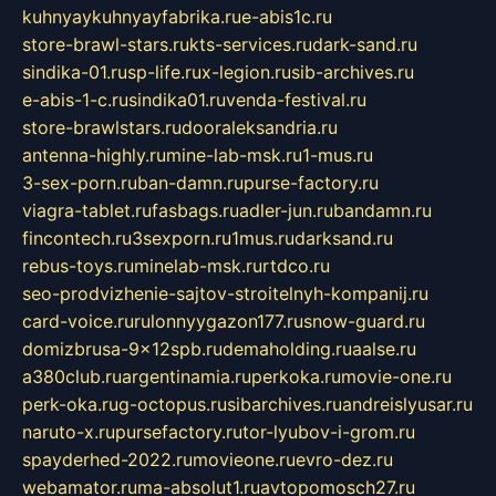
kuhnyaykuhnyayfabrika.ru
e-abis1c.ru
store-brawl-stars.ru
kts-services.ru
dark-sand.ru
sindika-01.ru
sp-life.ru
x-legion.ru
sib-archives.ru
e-abis-1-c.ru
sindika01.ru
venda-festival.ru
store-brawlstars.ru
dooraleksandria.ru
antenna-highly.ru
mine-lab-msk.ru
1-mus.ru
3-sex-porn.ru
ban-damn.ru
purse-factory.ru
viagra-tablet.ru
fasbags.ru
adler-jun.ru
bandamn.ru
fincontech.ru
3sexporn.ru
1mus.ru
darksand.ru
rebus-toys.ru
minelab-msk.ru
rtdco.ru
seo-prodvizhenie-sajtov-stroitelnyh-kompanij.ru
card-voice.ru
rulonnyygazon177.ru
snow-guard.ru
domizbrusa-9x12spb.ru
demaholding.ru
aalse.ru
a380club.ru
argentinamia.ru
perkoka.ru
movie-one.ru
perk-oka.ru
g-octopus.ru
sibarchives.ru
andreislyusar.ru
naruto-x.ru
pursefactory.ru
tor-lyubov-i-grom.ru
spayderhed-2022.ru
movieone.ru
evro-dez.ru
webamator.ru
ma-absolut1.ru
avtopomosch27.ru