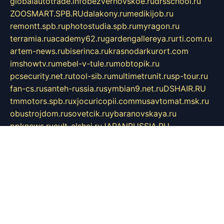
globalautotrade.info
bezverhovskoe.ru
drsschool.ru
ZOOSMART.SPB.RU
dalakony.ru
medikijob.ru
remontt.spb.ru
photostudia.spb.ru
myragon.ru
terramia.ru
academy62.ru
gardengallereya.ru
rti.com.ru
artem-news.ru
biserinca.ru
krasnodarkurort.com
imshowtv.ru
mebel-v-tule.ru
mobtopik.ru
pcsecurity.net.ru
tool-sib.ru
multimetrunit.ru
sp-tour.ru
fan-cs.ru
santeh-russia.ru
symbian9.net.ru
DSHAIR.RU
tmmotors.spb.ru
xjocuricopii.com
musavtomat.msk.ru
obustrojdom.ru
sovetcik.ru
ybaranovskaya.ru
ppknews.ru
cult-alshei.ru
JAPANRUSSIA.RU
proekciyamebel.ru
imper-finans.ru
rim.org.ru
glamourai.ru
brassminus.ru
zabor-pro.ru
ftn.pp.ru
dorogoe58.ru
laimengpacker.ru
kuzova-zapchasti.ru
sageerp.ru
taxodrom.ru
dsrazvitie.ru
hardcity.net.ru
ratinghomegames.ru
topservice25.ru
gubernyan.ru
gtglasslined.ru
ii4.ru
tssport.spb.ru
andorra24.com
blackwallstreet.ru
oboimos.ru
optim-doors.com.ru