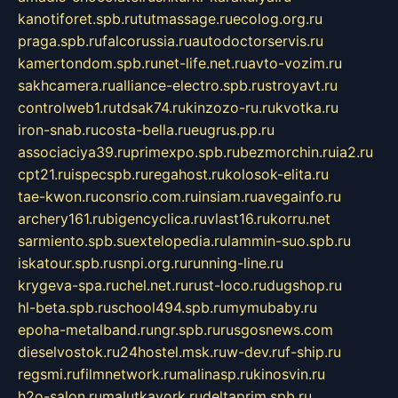
kanotiforet.spb.ru
tutmassage.ru
ecolog.org.ru
praga.spb.ru
falcorussia.ru
autodoctorservis.ru
kamertondom.spb.ru
net-life.net.ru
avto-vozim.ru
sakhcamera.ru
alliance-electro.spb.ru
stroyavt.ru
controlweb1.ru
tdsak74.ru
kinzozo-ru.ru
kvotka.ru
iron-snab.ru
costa-bella.ru
eugrus.pp.ru
associaciya39.ru
primexpo.spb.ru
bezmorchin.ru
ia2.ru
cpt21.ru
ispecspb.ru
regahost.ru
kolosok-elita.ru
tae-kwon.ru
consrio.com.ru
insiam.ru
avegainfo.ru
archery161.ru
bigencyclica.ru
vlast16.ru
korru.net
sarmiento.spb.su
extelopedia.ru
lammin-suo.spb.ru
iskatour.spb.ru
snpi.org.ru
running-line.ru
krygeva-spa.ru
chel.net.ru
rust-loco.ru
dugshop.ru
hl-beta.spb.ru
school494.spb.ru
mymubaby.ru
epoha-metalband.ru
ngr.spb.ru
rusgosnews.com
dieselvostok.ru
24hostel.msk.ru
w-dev.ru
f-ship.ru
regsmi.ru
filmnetwork.ru
malinasp.ru
kinosvin.ru
h2o-salon.ru
malutkayork.ru
deltaprim.spb.ru