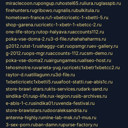
miraclecoon.ru
pongup.ru
hostel65.ru
liura.ru
glasspb.ru
firehunters.ru
gribowo.ru
gnalis.ru
bulkitula.ru
hometown-france.ru
1-xbeticricetc-1-xbetti-5.ru
shop-garena.ru
cricetc-1-xbetr-1-xbetcc-2.ru
one-life-story.ru
top-halyava.ru
accounts112.ru
poka-vse-doma-2.ru
3-d-file.ru
hahahaharms.ru
g2012.ru
tst-1.ru
shaggy-cat.ru
opsmgr.ru
ev-gallery.ru
g-2012.ru
ops-mgr.ru
accounts-112.ru
csm-demo.ru
poka-vse-doma2.ru
airgungames.ru
allseo-host.ru
tehosmotre.ru
varieta-yug.ru
cricetc1xbetr1xbetcc2.ru
raytor-d.ru
atillagunn.ru
3d-file.ru
1xbeticricetc1xbetti5.ru
uafoot-statti.ru
e-abis1c.ru
store-brawl-stars.ru
kts-services.ru
dark-sand.ru
sindika-01.ru
sp-life.ru
x-legion.ru
sib-archives.ru
e-abis-1-c.ru
sindika01.ru
venda-festival.ru
store-brawlstars.ru
dooraleksandria.ru
antenna-highly.ru
mine-lab-msk.ru
1-mus.ru
3-sex-porn.ru
ban-damn.ru
purse-factory.ru