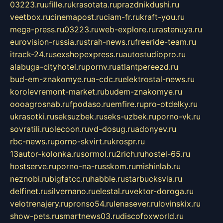
03223.ru
ufille.ru
krasotata.ru
prazdnikdushi.ru
veetbox.ru
cinemapost.ru
ciam-fr.ru
kraft-you.ru
mega-press.ru
03223.ru
web-explore.ru
rastenuya.ru
eurovision-russia.ru
strah-news.ru
freeride-team.ru
itrack-24.ru
sexshopexpress.ru
autostudiopro.ru
alabuga-cityhotel.ru
pornv.ru
atlantpereezd.ru
bud-em-znakomye.ru
a-cdc.ru
elektrostal-news.ru
korolevremont-market.ru
budem-znakomye.ru
oooagrosnab.ru
fpodaso.ru
emfire.ru
pro-otdelky.ru
ukrasotki.ru
seksuzbek.ru
seks-uzbek.ru
porno-vk.ru
sovratili.ru
olecoon.ru
vd-dosug.ru
adonyev.ru
rbc-news.ru
porno-skvirt.ru
krospr.ru
13autor-kolonka.ru
sormol.ru
2rich.ru
hostel-65.ru
hostserve.ru
porno-na-russkom.ru
mishinlab.ru
neznobi.ru
bigfatcc.ru
habble.ru
starbucksvia.ru
delfinet.ru
silvernano.ru
elestal.ru
vektor-doroga.ru
velotrenajery.ru
pronso54.ru
lenasever.ru
lovinskix.ru
show-pets.ru
smartnews03.ru
discofoxworld.ru