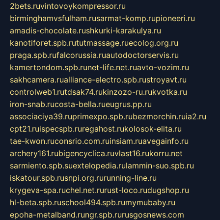
2bets.ru
vintovoykompressor.ru
birminghamvsfulham.ru
sarmat-komp.ru
pioneeri.ru
amadis-chocolate.ru
shkurki-karakulya.ru
kanotiforet.spb.ru
tutmassage.ru
ecolog.org.ru
praga.spb.ru
falcorussia.ru
autodoctorservis.ru
kamertondom.spb.ru
net-life.net.ru
avto-vozim.ru
sakhcamera.ru
alliance-electro.spb.ru
stroyavt.ru
controlweb1.ru
tdsak74.ru
kinzozo-ru.ru
kvotka.ru
iron-snab.ru
costa-bella.ru
eugrus.pp.ru
associaciya39.ru
primexpo.spb.ru
bezmorchin.ru
ia2.ru
cpt21.ru
ispecspb.ru
regahost.ru
kolosok-elita.ru
tae-kwon.ru
consrio.com.ru
insiam.ru
avegainfo.ru
archery161.ru
bigencyclica.ru
vlast16.ru
korru.net
sarmiento.spb.su
extelopedia.ru
lammin-suo.spb.ru
iskatour.spb.ru
snpi.org.ru
running-line.ru
krygeva-spa.ru
chel.net.ru
rust-loco.ru
dugshop.ru
hl-beta.spb.ru
school494.spb.ru
mymubaby.ru
epoha-metalband.ru
ngr.spb.ru
rusgosnews.com