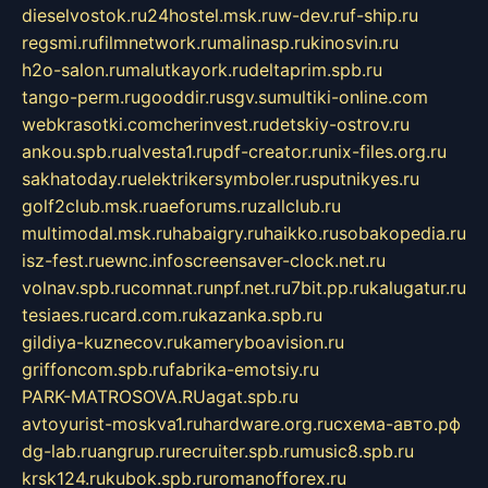
dieselvostok.ru
24hostel.msk.ru
w-dev.ru
f-ship.ru
regsmi.ru
filmnetwork.ru
malinasp.ru
kinosvin.ru
h2o-salon.ru
malutkayork.ru
deltaprim.spb.ru
tango-perm.ru
gooddir.ru
sgv.su
multiki-online.com
webkrasotki.com
cherinvest.ru
detskiy-ostrov.ru
ankou.spb.ru
alvesta1.ru
pdf-creator.ru
nix-files.org.ru
sakhatoday.ru
elektrikersymboler.ru
sputnikyes.ru
golf2club.msk.ru
aeforums.ru
zallclub.ru
multimodal.msk.ru
habaigry.ru
haikko.ru
sobakopedia.ru
isz-fest.ru
ewnc.info
screensaver-clock.net.ru
volnav.spb.ru
comnat.ru
npf.net.ru
7bit.pp.ru
kalugatur.ru
tesiaes.ru
card.com.ru
kazanka.spb.ru
gildiya-kuznecov.ru
kameryboavision.ru
griffoncom.spb.ru
fabrika-emotsiy.ru
PARK-MATROSOVA.RU
agat.spb.ru
avtoyurist-moskva1.ru
hardware.org.ru
схема-авто.рф
dg-lab.ru
angrup.ru
recruiter.spb.ru
music8.spb.ru
krsk124.ru
kubok.spb.ru
romanofforex.ru