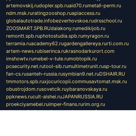
artemovskij.ru
dopler.spb.ru
aid70.ru
metall-perm.ru
ndm.msk.ru
ratingzooshop.ru
apiaccess.ru
globalautotrade.info
bezverhovskoe.ru
drsschool.ru
ZOOSMART.SPB.RU
dalakony.ru
medikijob.ru
remontt.spb.ru
photostudia.spb.ru
myragon.ru
terramia.ru
academy62.ru
gardengallereya.ru
rti.com.ru
artem-news.ru
biserinca.ru
krasnodarkurort.com
imshowtv.ru
mebel-v-tule.ru
mobtopik.ru
pcsecurity.net.ru
tool-sib.ru
multimetrunit.ru
sp-tour.ru
fan-cs.ru
santeh-russia.ru
symbian9.net.ru
DSHAIR.RU
tmmotors.spb.ru
xjocuricopii.com
musavtomat.msk.ru
obustrojdom.ru
sovetcik.ru
ybaranovskaya.ru
ppknews.ru
cult-alshei.ru
JAPANRUSSIA.RU
proekciyamebel.ru
imper-finans.ru
rim.org.ru
glamourai.ru
brassminus.ru
zabor-pro.ru
ftn.pp.ru
dorogoe58.ru
laimengpacker.ru
kuzova-zapchasti.ru
sageerp.ru
taxodrom.ru
dsrazvitie.ru
hardcity.net.ru
ratinghomegames.ru
topservice25.ru
gubernyan.ru