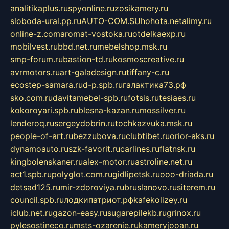
analitikaplus.ru
spyonline.ru
zosikamery.ru
sloboda-ural.pp.ru
AUTO-COM.SU
hohota.net
alimy.ru
online-z.com
aromat-vostoka.ru
otdelkaexp.ru
mobilvest.ru
bbd.net.ru
mebelshop.msk.ru
smp-forum.ru
bastion-td.ru
kosmoscreative.ru
avrmotors.ru
art-galadesign.ru
tiffany-c.ru
ecostep-samara.ru
d-p.spb.ru
галактика73.рф
sko.com.ru
davitamebel-spb.ru
fotsis.ru
tesiaes.ru
kokoroyari.spb.ru
blesna-kazan.ru
mossilver.ru
lenderoq.ru
sergeydobrin.ru
tochkazvuka.msk.ru
people-of-art.ru
bezzubova.ru
clubtibet.ru
orior-aks.ru
dynamoauto.ru
szk-favorit.ru
carlines.ru
flatnsk.ru
kingbolenskaner.ru
alex-motor.ru
astroline.net.ru
act1.spb.ru
polyglot.com.ru
gidlipetsk.ru
ooo-driada.ru
detsad125.ru
mir-zdoroviya.ru
bruslanovo.ru
siterem.ru
council.spb.ru
лодкипатриот.рф
kafekolizey.ru
iclub.net.ru
gazon-easy.ru
sugarepilekb.ru
grinox.ru
pylesostineco.ru
msts-ozarenie.ru
kameryjooan.ru