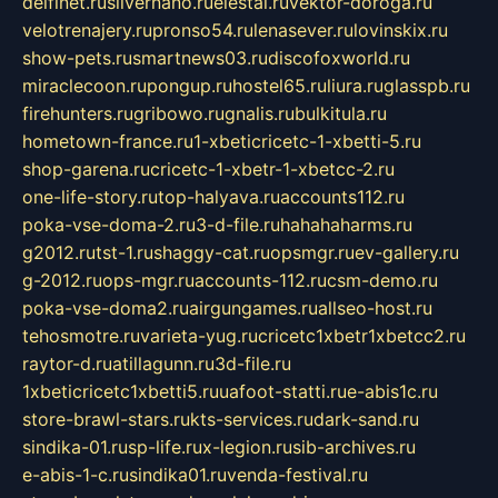
delfinet.ru
silvernano.ru
elestal.ru
vektor-doroga.ru
velotrenajery.ru
pronso54.ru
lenasever.ru
lovinskix.ru
show-pets.ru
smartnews03.ru
discofoxworld.ru
miraclecoon.ru
pongup.ru
hostel65.ru
liura.ru
glasspb.ru
firehunters.ru
gribowo.ru
gnalis.ru
bulkitula.ru
hometown-france.ru
1-xbeticricetc-1-xbetti-5.ru
shop-garena.ru
cricetc-1-xbetr-1-xbetcc-2.ru
one-life-story.ru
top-halyava.ru
accounts112.ru
poka-vse-doma-2.ru
3-d-file.ru
hahahaharms.ru
g2012.ru
tst-1.ru
shaggy-cat.ru
opsmgr.ru
ev-gallery.ru
g-2012.ru
ops-mgr.ru
accounts-112.ru
csm-demo.ru
poka-vse-doma2.ru
airgungames.ru
allseo-host.ru
tehosmotre.ru
varieta-yug.ru
cricetc1xbetr1xbetcc2.ru
raytor-d.ru
atillagunn.ru
3d-file.ru
1xbeticricetc1xbetti5.ru
uafoot-statti.ru
e-abis1c.ru
store-brawl-stars.ru
kts-services.ru
dark-sand.ru
sindika-01.ru
sp-life.ru
x-legion.ru
sib-archives.ru
e-abis-1-c.ru
sindika01.ru
venda-festival.ru