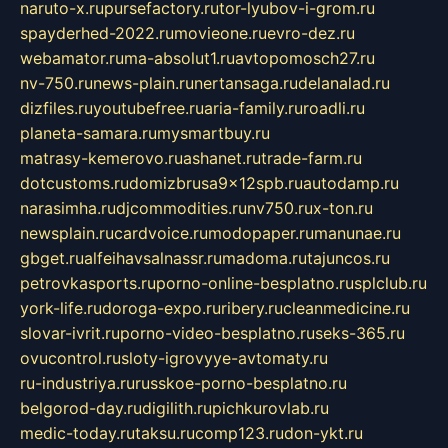
naruto-x.ru
pursefactory.ru
tor-lyubov-i-grom.ru
spayderhed-2022.ru
movieone.ru
evro-dez.ru
webamator.ru
ma-absolut1.ru
avtopomosch27.ru
nv-750.ru
news-plain.ru
nertansaga.ru
delanalad.ru
dizfiles.ru
youtubefree.ru
aria-family.ru
roadli.ru
planeta-samara.ru
mysmartbuy.ru
matrasy-kemerovo.ru
ashanet.ru
trade-farm.ru
dotcustoms.ru
domizbrusa9x12spb.ru
autodamp.ru
narasimha.ru
djcommodities.ru
nv750.ru
x-ton.ru
newsplain.ru
cardvoice.ru
modopaper.ru
manunae.ru
gbget.ru
alfeihavsalnassr.ru
madoma.ru
tajuncos.ru
petrovkasports.ru
porno-online-besplatno.ru
splclub.ru
york-life.ru
doroga-expo.ru
ribery.ru
cleanmedicine.ru
slovar-ivrit.ru
porno-video-besplatno.ru
seks-365.ru
ovucontrol.ru
sloty-igrovyye-avtomaty.ru
ru-industriya.ru
russkoe-porno-besplatno.ru
belgorod-day.ru
digilith.ru
pichkurovlab.ru
medic-today.ru
taksu.ru
comp123.ru
don-ykt.ru