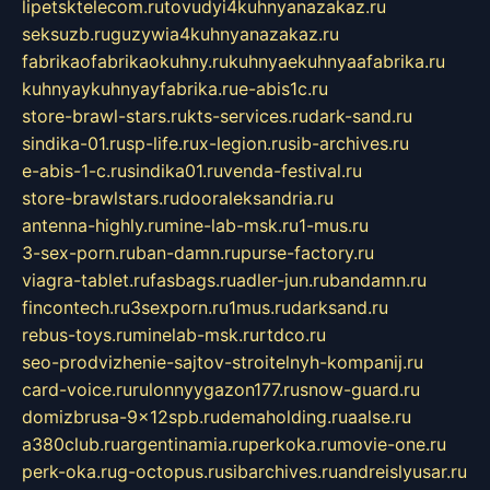
lipetsktelecom.ru
tovudyi4kuhnyanazakaz.ru
seksuzb.ru
guzywia4kuhnyanazakaz.ru
fabrikaofabrikaokuhny.ru
kuhnyaekuhnyaafabrika.ru
kuhnyaykuhnyayfabrika.ru
e-abis1c.ru
store-brawl-stars.ru
kts-services.ru
dark-sand.ru
sindika-01.ru
sp-life.ru
x-legion.ru
sib-archives.ru
e-abis-1-c.ru
sindika01.ru
venda-festival.ru
store-brawlstars.ru
dooraleksandria.ru
antenna-highly.ru
mine-lab-msk.ru
1-mus.ru
3-sex-porn.ru
ban-damn.ru
purse-factory.ru
viagra-tablet.ru
fasbags.ru
adler-jun.ru
bandamn.ru
fincontech.ru
3sexporn.ru
1mus.ru
darksand.ru
rebus-toys.ru
minelab-msk.ru
rtdco.ru
seo-prodvizhenie-sajtov-stroitelnyh-kompanij.ru
card-voice.ru
rulonnyygazon177.ru
snow-guard.ru
domizbrusa-9x12spb.ru
demaholding.ru
aalse.ru
a380club.ru
argentinamia.ru
perkoka.ru
movie-one.ru
perk-oka.ru
g-octopus.ru
sibarchives.ru
andreislyusar.ru