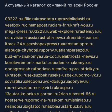
Актуальный каталог компаний по всей России
03223.ru
ufille.ru
krasotata.ru
prazdnikdushi.ru
veetbox.ru
cinemapost.ru
ciam-fr.ru
kraft-you.ru
mega-press.ru
03223.ru
web-explore.ru
rastenuya.ru
eurovision-russia.ru
strah-news.ru
freeride-team.ru
itrack-24.ru
sexshopexpress.ru
autostudiopro.ru
alabuga-cityhotel.ru
pornv.ru
atlantpereezd.ru
bud-em-znakomye.ru
a-cdc.ru
elektrostal-news.ru
korolevremont-market.ru
budem-znakomye.ru
oooagrosnab.ru
fpodaso.ru
emfire.ru
pro-otdelky.ru
ukrasotki.ru
seksuzbek.ru
seks-uzbek.ru
porno-vk.ru
sovratili.ru
olecoon.ru
vd-dosug.ru
adonyev.ru
rbc-news.ru
porno-skvirt.ru
krospr.ru
13autor-kolonka.ru
sormol.ru
2rich.ru
hostel-65.ru
hostserve.ru
porno-na-russkom.ru
mishinlab.ru
neznobi.ru
bigfatcc.ru
habble.ru
starbucksvia.ru