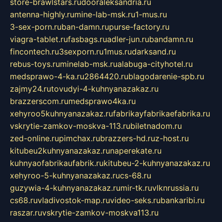
store-brawlstars.ru
dooraleksandria.ru
antenna-highly.ru
mine-lab-msk.ru
1-mus.ru
3-sex-porn.ru
ban-damn.ru
purse-factory.ru
viagra-tablet.ru
fasbags.ru
adler-jun.ru
bandamn.ru
fincontech.ru
3sexporn.ru
1mus.ru
darksand.ru
rebus-toys.ru
minelab-msk.ru
alabuga-cityhotel.ru
medsprawo-4-ka.ru
2864420.ru
blagodarenie-spb.ru
zajmy24.ru
tovudyi-4-kuhnyanazakaz.ru
brazzerscom.ru
medsprawo4ka.ru
xehyroo5kuhnyanazakaz.ru
fabrikayfabrikaefabrika.ru
vskrytie-zamkov-moskva-113.ru
biletnadom.ru
zed-online.ru
pimchax.ru
brazzers-hd.ru
z-host.ru
kitubeu2kuhnyanazakaz.ru
naperekate.ru
kuhnyaofabrikaufabrik.ru
kitubeu-2-kuhnyanazakaz.ru
xehyroo-5-kuhnyanazakaz.ru
cs-68.ru
guzywia-4-kuhnyanazakaz.ru
mir-tk.ru
vlknrussia.ru
cs68.ru
vladivostok-map.ru
video-seks.ru
bankaribi.ru
raszar.ru
vskrytie-zamkov-moskva113.ru