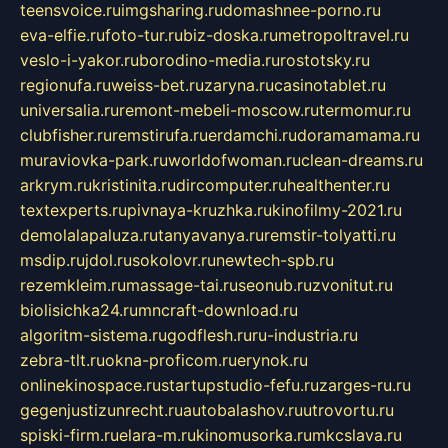
teensvoice.ru
imgsharing.ru
domashnee-porno.ru
eva-elfie.ru
foto-tur.ru
biz-doska.ru
metropoltravel.ru
veslo-i-yakor.ru
borodino-media.ru
rostotsky.ru
regionufa.ru
weiss-bet.ru
zaryna.ru
casinotablet.ru
universalia.ru
remont-mebeli-moscow.ru
termomur.ru
clubfisher.ru
remstirufa.ru
erdamchi.ru
doramamama.ru
muraviovka-park.ru
worldofwoman.ru
clean-dreams.ru
arkrym.ru
kristinita.ru
dircomputer.ru
healthenter.ru
textexperts.ru
pivnaya-kruzhka.ru
kinofilmy-2021.ru
demolalapaluza.ru
tanyavanya.ru
remstir-tolyatti.ru
msdip.ru
jdol.ru
sokolovr.ru
newtech-spb.ru
rezemkleim.ru
massage-tai.ru
seonub.ru
zvonitut.ru
biolisichka24.ru
mncraft-download.ru
algoritm-sistema.ru
godflesh.ru
ru-industria.ru
zebra-tlt.ru
okna-proficom.ru
erynok.ru
onlinekinospace.ru
startupstudio-fefu.ru
zarges-ru.ru
gegenjustizunrecht.ru
autobalashov.ru
utrovortu.ru
spiski-firm.ru
elara-m.ru
kinomusorka.ru
mkcslava.ru