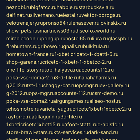
neznobi.ru
bigfatcc.ru
habble.ru
starbucksvia.ru
delfinet.ru
silvernano.ru
elestal.ru
vektor-doroga.ru
velotrenajery.ru
pronso54.ru
lenasever.ru
lovinskix.ru
show-pets.ru
smartnews03.ru
discofoxworld.ru
miraclecoon.ru
pongup.ru
hostel65.ru
liura.ru
glasspb.ru
firehunters.ru
gribowo.ru
gnalis.ru
bulkitula.ru
hometown-france.ru
1-xbeticricetc-1-xbetti-5.ru
shop-garena.ru
cricetc-1-xbetr-1-xbetcc-2.ru
one-life-story.ru
top-halyava.ru
accounts112.ru
poka-vse-doma-2.ru
3-d-file.ru
hahahaharms.ru
g2012.ru
tst-1.ru
shaggy-cat.ru
opsmgr.ru
ev-gallery.ru
g-2012.ru
ops-mgr.ru
accounts-112.ru
csm-demo.ru
poka-vse-doma2.ru
airgungames.ru
allseo-host.ru
tehosmotre.ru
varieta-yug.ru
cricetc1xbetr1xbetcc2.ru
raytor-d.ru
atillagunn.ru
3d-file.ru
1xbeticricetc1xbetti5.ru
uafoot-statti.ru
e-abis1c.ru
store-brawl-stars.ru
kts-services.ru
dark-sand.ru
sindika-01.ru
sp-life.ru
x-legion.ru
sib-archives.ru