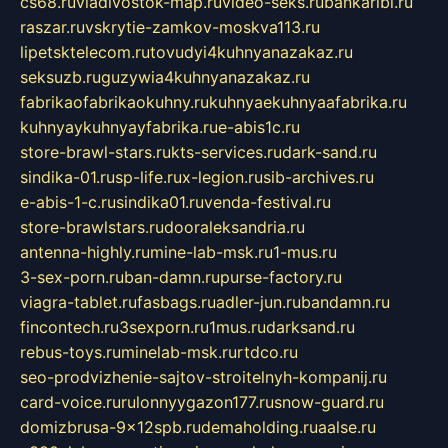
cs68.ru
vladivostok-map.ru
video-seks.ru
bankaribi.ru
raszar.ru
vskrytie-zamkov-moskva113.ru
lipetsktelecom.ru
tovudyi4kuhnyanazakaz.ru
seksuzb.ru
guzywia4kuhnyanazakaz.ru
fabrikaofabrikaokuhny.ru
kuhnyaekuhnyaafabrika.ru
kuhnyaykuhnyayfabrika.ru
e-abis1c.ru
store-brawl-stars.ru
kts-services.ru
dark-sand.ru
sindika-01.ru
sp-life.ru
x-legion.ru
sib-archives.ru
e-abis-1-c.ru
sindika01.ru
venda-festival.ru
store-brawlstars.ru
dooraleksandria.ru
antenna-highly.ru
mine-lab-msk.ru
1-mus.ru
3-sex-porn.ru
ban-damn.ru
purse-factory.ru
viagra-tablet.ru
fasbags.ru
adler-jun.ru
bandamn.ru
fincontech.ru
3sexporn.ru
1mus.ru
darksand.ru
rebus-toys.ru
minelab-msk.ru
rtdco.ru
seo-prodvizhenie-sajtov-stroitelnyh-kompanij.ru
card-voice.ru
rulonnyygazon177.ru
snow-guard.ru
domizbrusa-9x12spb.ru
demaholding.ru
aalse.ru