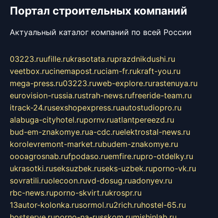
Портал строительных компаний
Актуальный каталог компаний по всей России
03223.ru
ufille.ru
krasotata.ru
prazdnikdushi.ru
veetbox.ru
cinemapost.ru
ciam-fr.ru
kraft-you.ru
mega-press.ru
03223.ru
web-explore.ru
rastenuya.ru
eurovision-russia.ru
strah-news.ru
freeride-team.ru
itrack-24.ru
sexshopexpress.ru
autostudiopro.ru
alabuga-cityhotel.ru
pornv.ru
atlantpereezd.ru
bud-em-znakomye.ru
a-cdc.ru
elektrostal-news.ru
korolevremont-market.ru
budem-znakomye.ru
oooagrosnab.ru
fpodaso.ru
emfire.ru
pro-otdelky.ru
ukrasotki.ru
seksuzbek.ru
seks-uzbek.ru
porno-vk.ru
sovratili.ru
olecoon.ru
vd-dosug.ru
adonyev.ru
rbc-news.ru
porno-skvirt.ru
krospr.ru
13autor-kolonka.ru
sormol.ru
2rich.ru
hostel-65.ru
hostserve.ru
porno-na-russkom.ru
mishinlab.ru