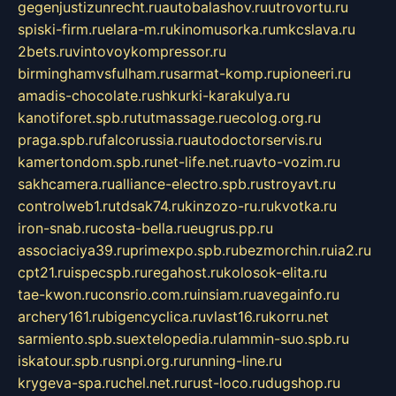
gegenjustizunrecht.ru
autobalashov.ru
utrovortu.ru
spiski-firm.ru
elara-m.ru
kinomusorka.ru
mkcslava.ru
2bets.ru
vintovoykompressor.ru
birminghamvsfulham.ru
sarmat-komp.ru
pioneeri.ru
amadis-chocolate.ru
shkurki-karakulya.ru
kanotiforet.spb.ru
tutmassage.ru
ecolog.org.ru
praga.spb.ru
falcorussia.ru
autodoctorservis.ru
kamertondom.spb.ru
net-life.net.ru
avto-vozim.ru
sakhcamera.ru
alliance-electro.spb.ru
stroyavt.ru
controlweb1.ru
tdsak74.ru
kinzozo-ru.ru
kvotka.ru
iron-snab.ru
costa-bella.ru
eugrus.pp.ru
associaciya39.ru
primexpo.spb.ru
bezmorchin.ru
ia2.ru
cpt21.ru
ispecspb.ru
regahost.ru
kolosok-elita.ru
tae-kwon.ru
consrio.com.ru
insiam.ru
avegainfo.ru
archery161.ru
bigencyclica.ru
vlast16.ru
korru.net
sarmiento.spb.su
extelopedia.ru
lammin-suo.spb.ru
iskatour.spb.ru
snpi.org.ru
running-line.ru
krygeva-spa.ru
chel.net.ru
rust-loco.ru
dugshop.ru