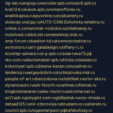
dg-lab.ru
angrup.ru
recruiter.spb.ru
music8.spb.ru
krsk124.ru
kubok.spb.ru
romanofforex.ru
analitikaplus.ru
spyonline.ru
zosikamery.ru
sloboda-ural.pp.ru
AUTO-COM.SU
hohota.net
alimy.ru
online-z.com
aromat-vostoka.ru
otdelkaexp.ru
mobilvest.ru
bbd.net.ru
mebelshop.msk.ru
smp-forum.ru
bastion-td.ru
kosmoscreative.ru
avrmotors.ru
art-galadesign.ru
tiffany-c.ru
ecostep-samara.ru
d-p.spb.ru
галактика73.рф
sko.com.ru
davitamebel-spb.ru
fotsis.ru
tesiaes.ru
kokoroyari.spb.ru
blesna-kazan.ru
mossilver.ru
lenderoq.ru
sergeydobrin.ru
tochkazvuka.msk.ru
people-of-art.ru
bezzubova.ru
clubtibet.ru
orior-aks.ru
dynamoauto.ru
szk-favorit.ru
carlines.ru
flatnsk.ru
kingbolenskaner.ru
alex-motor.ru
astroline.net.ru
act1.spb.ru
polyglot.com.ru
gidlipetsk.ru
ooo-driada.ru
detsad125.ru
mir-zdoroviya.ru
bruslanovo.ru
siterem.ru
council.spb.ru
лодкипатриот.рф
kafekolizey.ru