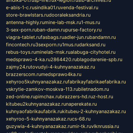
e-abis-1-c.ru
sindika01.ru
venda-festival.ru
store-brawlstars.ru
dooraleksandria.ru
antenna-highly.ru
mine-lab-msk.ru
1-mus.ru
3-sex-porn.ru
ban-damn.ru
purse-factory.ru
viagra-tablet.ru
fasbags.ru
adler-jun.ru
bandamn.ru
fincontech.ru
3sexporn.ru
1mus.ru
darksand.ru
rebus-toys.ru
minelab-msk.ru
alabuga-cityhotel.ru
medsprawo-4-ka.ru
2864420.ru
blagodarenie-spb.ru
zajmy24.ru
tovudyi-4-kuhnyanazakaz.ru
brazzerscom.ru
medsprawo4ka.ru
xehyroo5kuhnyanazakaz.ru
fabrikayfabrikaefabrika.ru
vskrytie-zamkov-moskva-113.ru
biletnadom.ru
zed-online.ru
pimchax.ru
brazzers-hd.ru
z-host.ru
kitubeu2kuhnyanazakaz.ru
naperekate.ru
kuhnyaofabrikaufabrik.ru
kitubeu-2-kuhnyanazakaz.ru
xehyroo-5-kuhnyanazakaz.ru
cs-68.ru
guzywia-4-kuhnyanazakaz.ru
mir-tk.ru
vlknrussia.ru