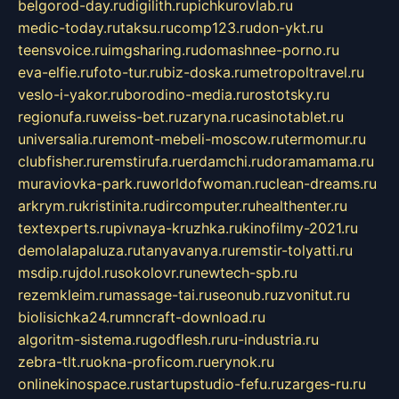
belgorod-day.ru
digilith.ru
pichkurovlab.ru
medic-today.ru
taksu.ru
comp123.ru
don-ykt.ru
teensvoice.ru
imgsharing.ru
domashnee-porno.ru
eva-elfie.ru
foto-tur.ru
biz-doska.ru
metropoltravel.ru
veslo-i-yakor.ru
borodino-media.ru
rostotsky.ru
regionufa.ru
weiss-bet.ru
zaryna.ru
casinotablet.ru
universalia.ru
remont-mebeli-moscow.ru
termomur.ru
clubfisher.ru
remstirufa.ru
erdamchi.ru
doramamama.ru
muraviovka-park.ru
worldofwoman.ru
clean-dreams.ru
arkrym.ru
kristinita.ru
dircomputer.ru
healthenter.ru
textexperts.ru
pivnaya-kruzhka.ru
kinofilmy-2021.ru
demolalapaluza.ru
tanyavanya.ru
remstir-tolyatti.ru
msdip.ru
jdol.ru
sokolovr.ru
newtech-spb.ru
rezemkleim.ru
massage-tai.ru
seonub.ru
zvonitut.ru
biolisichka24.ru
mncraft-download.ru
algoritm-sistema.ru
godflesh.ru
ru-industria.ru
zebra-tlt.ru
okna-proficom.ru
erynok.ru
onlinekinospace.ru
startupstudio-fefu.ru
zarges-ru.ru