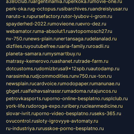
a380club.ru
argentinamia.ru
perkoka.ru
movie-one.ru
perk-oka.ru
g-octopus.ru
sibarchives.ru
andreislyusar.ru
naruto-x.ru
pursefactory.ru
tor-lyubov-i-grom.ru
spayderhed-2022.ru
movieone.ru
evro-dez.ru
webamator.ru
ma-absolut1.ru
avtopomosch27.ru
nv-750.ru
news-plain.ru
nertansaga.ru
delanalad.ru
dizfiles.ru
youtubefree.ru
aria-family.ru
roadli.ru
planeta-samara.ru
mysmartbuy.ru
matrasy-kemerovo.ru
ashanet.ru
trade-farm.ru
dotcustoms.ru
domizbrusa9x12spb.ru
autodamp.ru
narasimha.ru
djcommodities.ru
nv750.ru
x-ton.ru
newsplain.ru
cardvoice.ru
modopaper.ru
manunae.ru
gbget.ru
alfeihavsalnassr.ru
madoma.ru
tajuncos.ru
petrovkasports.ru
porno-online-besplatno.ru
splclub.ru
york-life.ru
doroga-expo.ru
ribery.ru
cleanmedicine.ru
slovar-ivrit.ru
porno-video-besplatno.ru
seks-365.ru
ovucontrol.ru
sloty-igrovyye-avtomaty.ru
ru-industriya.ru
russkoe-porno-besplatno.ru