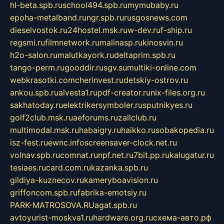
hl-beta.spb.ru
school494.spb.ru
mymubaby.ru
epoha-metalband.ru
ngr.spb.ru
rusgosnews.com
dieselvostok.ru
24hostel.msk.ru
w-dev.ru
f-ship.ru
regsmi.ru
filmnetwork.ru
malinasp.ru
kinosvin.ru
h2o-salon.ru
malutkayork.ru
deltaprim.spb.ru
tango-perm.ru
gooddir.ru
sgv.su
multiki-online.com
webkrasotki.com
cherinvest.ru
detskiy-ostrov.ru
ankou.spb.ru
alvesta1.ru
pdf-creator.ru
nix-files.org.ru
sakhatoday.ru
elektrikersymboler.ru
sputnikyes.ru
golf2club.msk.ru
aeforums.ru
zallclub.ru
multimodal.msk.ru
habaigry.ru
haikko.ru
sobakopedia.ru
isz-fest.ru
ewnc.info
screensaver-clock.net.ru
volnav.spb.ru
comnat.ru
npf.net.ru
7bit.pp.ru
kalugatur.ru
tesiaes.ru
card.com.ru
kazanka.spb.ru
gildiya-kuznecov.ru
kameryboavision.ru
griffoncom.spb.ru
fabrika-emotsiy.ru
PARK-MATROSOVA.RU
agat.spb.ru
avtoyurist-moskva1.ru
hardware.org.ru
схема-авто.рф