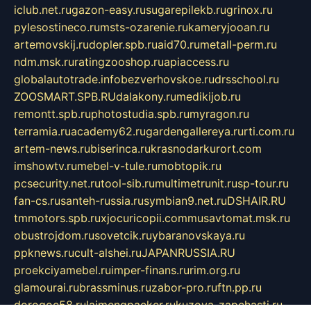
iclub.net.ru
gazon-easy.ru
sugarepilekb.ru
grinox.ru
pylesostineco.ru
msts-ozarenie.ru
kameryjooan.ru
artemovskij.ru
dopler.spb.ru
aid70.ru
metall-perm.ru
ndm.msk.ru
ratingzooshop.ru
apiaccess.ru
globalautotrade.info
bezverhovskoe.ru
drsschool.ru
ZOOSMART.SPB.RU
dalakony.ru
medikijob.ru
remontt.spb.ru
photostudia.spb.ru
myragon.ru
terramia.ru
academy62.ru
gardengallereya.ru
rti.com.ru
artem-news.ru
biserinca.ru
krasnodarkurort.com
imshowtv.ru
mebel-v-tule.ru
mobtopik.ru
pcsecurity.net.ru
tool-sib.ru
multimetrunit.ru
sp-tour.ru
fan-cs.ru
santeh-russia.ru
symbian9.net.ru
DSHAIR.RU
tmmotors.spb.ru
xjocuricopii.com
musavtomat.msk.ru
obustrojdom.ru
sovetcik.ru
ybaranovskaya.ru
ppknews.ru
cult-alshei.ru
JAPANRUSSIA.RU
proekciyamebel.ru
imper-finans.ru
rim.org.ru
glamourai.ru
brassminus.ru
zabor-pro.ru
ftn.pp.ru
dorogoe58.ru
laimengpacker.ru
kuzova-zapchasti.ru