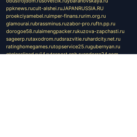
obustrojdom.ru
sovetcik.ru
ybaranovskaya.ru
ppknews.ru
cult-alshei.ru
JAPANRUSSIA.RU
proekciyamebel.ru
imper-finans.ru
rim.org.ru
glamourai.ru
brassminus.ru
zabor-pro.ru
ftn.pp.ru
dorogoe58.ru
laimengpacker.ru
kuzova-zapchasti.ru
sageerp.ru
taxodrom.ru
dsrazvitie.ru
hardcity.net.ru
ratinghomegames.ru
topservice25.ru
gubernyan.ru
gtglasslined.ru
ii4.ru
tssport.spb.ru
andorra24.com
blackwallstreet.ru
oboimos.ru
optim-doors.com.ru
ikuch.ru
nycr.org.ru
npa21.ru
vremya-ch.spb.ru
desert000.ru
ivtorgi.ru
ifiori.ru
catalog-statei.ru
dcv.org.ru
spetsmaster174.ru
ipkameryhiseeu.ru
dum26.ru
ruspol.spb.ru
fr-opendp.ru
kam-solnyshko.ru
cheyenne-arapaho.ru
sevzapmetal.spb.ru
ted-lapidus.spb.ru
parasite-eliminator.ru
sigma-complete.ru
modernworld.ru
dama-moda.ru
eholot-group.ru
sk-nvkz.ru
DRONGOLD.RU
democratia2.ru
i-farmer.ru
mass-sport.org