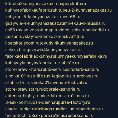
kitubeu2kuhnyanazakaz.ru
naperekate.ru
kuhnyaofabrikaufabrik.ru
kitubeu-2-kuhnyanazakaz.ru
xehyroo-5-kuhnyanazakaz.ru
cs-68.ru
guzywia-4-kuhnyanazakaz.ru
mir-tk.ru
vlknrussia.ru
cs68.ru
vladivostok-map.ru
video-seks.ru
bankaribi.ru
raszar.ru
vskrytie-zamkov-moskva113.ru
lipetsktelecom.ru
tovudyi4kuhnyanazakaz.ru
seksuzb.ru
guzywia4kuhnyanazakaz.ru
fabrikaofabrikaokuhny.ru
kuhnyaekuhnyaafabrika.ru
kuhnyaykuhnyayfabrika.ru
e-abis1c.ru
store-brawl-stars.ru
kts-services.ru
dark-sand.ru
sindika-01.ru
sp-life.ru
x-legion.ru
sib-archives.ru
e-abis-1-c.ru
sindika01.ru
venda-festival.ru
store-brawlstars.ru
dooraleksandria.ru
antenna-highly.ru
mine-lab-msk.ru
1-mus.ru
3-sex-porn.ru
ban-damn.ru
purse-factory.ru
viagra-tablet.ru
fasbags.ru
adler-jun.ru
bandamn.ru
fincontech.ru
3sexporn.ru
1mus.ru
darksand.ru