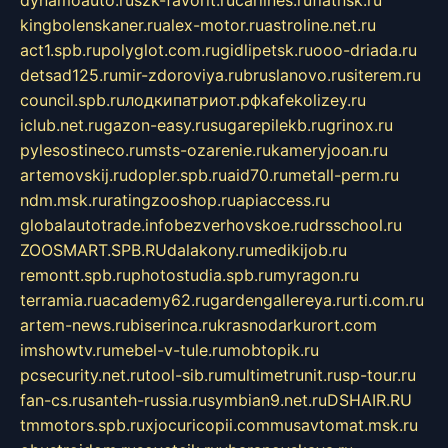
dynamoauto.ru
szk-favorit.ru
carlines.ru
flatnsk.ru
kingbolenskaner.ru
alex-motor.ru
astroline.net.ru
act1.spb.ru
polyglot.com.ru
gidlipetsk.ru
ooo-driada.ru
detsad125.ru
mir-zdoroviya.ru
bruslanovo.ru
siterem.ru
council.spb.ru
лодкипатриот.рф
kafekolizey.ru
iclub.net.ru
gazon-easy.ru
sugarepilekb.ru
grinox.ru
pylesostineco.ru
msts-ozarenie.ru
kameryjooan.ru
artemovskij.ru
dopler.spb.ru
aid70.ru
metall-perm.ru
ndm.msk.ru
ratingzooshop.ru
apiaccess.ru
globalautotrade.info
bezverhovskoe.ru
drsschool.ru
ZOOSMART.SPB.RU
dalakony.ru
medikijob.ru
remontt.spb.ru
photostudia.spb.ru
myragon.ru
terramia.ru
academy62.ru
gardengallereya.ru
rti.com.ru
artem-news.ru
biserinca.ru
krasnodarkurort.com
imshowtv.ru
mebel-v-tule.ru
mobtopik.ru
pcsecurity.net.ru
tool-sib.ru
multimetrunit.ru
sp-tour.ru
fan-cs.ru
santeh-russia.ru
symbian9.net.ru
DSHAIR.RU
tmmotors.spb.ru
xjocuricopii.com
musavtomat.msk.ru