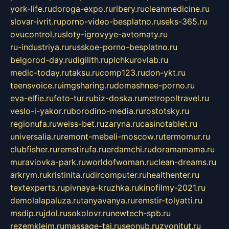
york-life.ru
doroga-expo.ru
ribery.ru
cleanmedicine.ru
slovar-ivrit.ru
porno-video-besplatno.ru
seks-365.ru
ovucontrol.ru
sloty-igrovyye-avtomaty.ru
ru-industriya.ru
russkoe-porno-besplatno.ru
belgorod-day.ru
digilith.ru
pichkurovlab.ru
medic-today.ru
taksu.ru
comp123.ru
don-ykt.ru
teensvoice.ru
imgsharing.ru
domashnee-porno.ru
eva-elfie.ru
foto-tur.ru
biz-doska.ru
metropoltravel.ru
veslo-i-yakor.ru
borodino-media.ru
rostotsky.ru
regionufa.ru
weiss-bet.ru
zaryna.ru
casinotablet.ru
universalia.ru
remont-mebeli-moscow.ru
termomur.ru
clubfisher.ru
remstirufa.ru
erdamchi.ru
doramamama.ru
muraviovka-park.ru
worldofwoman.ru
clean-dreams.ru
arkrym.ru
kristinita.ru
dircomputer.ru
healthenter.ru
textexperts.ru
pivnaya-kruzhka.ru
kinofilmy-2021.ru
demolalapaluza.ru
tanyavanya.ru
remstir-tolyatti.ru
msdip.ru
jdol.ru
sokolovr.ru
newtech-spb.ru
rezemkleim.ru
massage-tai.ru
seonub.ru
zvonitut.ru