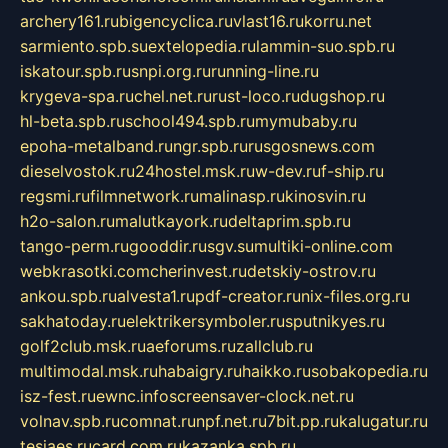
archery161.ru
bigencyclica.ru
vlast16.ru
korru.net
sarmiento.spb.su
extelopedia.ru
lammin-suo.spb.ru
iskatour.spb.ru
snpi.org.ru
running-line.ru
krygeva-spa.ru
chel.net.ru
rust-loco.ru
dugshop.ru
hl-beta.spb.ru
school494.spb.ru
mymubaby.ru
epoha-metalband.ru
ngr.spb.ru
rusgosnews.com
dieselvostok.ru
24hostel.msk.ru
w-dev.ru
f-ship.ru
regsmi.ru
filmnetwork.ru
malinasp.ru
kinosvin.ru
h2o-salon.ru
malutkayork.ru
deltaprim.spb.ru
tango-perm.ru
gooddir.ru
sgv.su
multiki-online.com
webkrasotki.com
cherinvest.ru
detskiy-ostrov.ru
ankou.spb.ru
alvesta1.ru
pdf-creator.ru
nix-files.org.ru
sakhatoday.ru
elektrikersymboler.ru
sputnikyes.ru
golf2club.msk.ru
aeforums.ru
zallclub.ru
multimodal.msk.ru
habaigry.ru
haikko.ru
sobakopedia.ru
isz-fest.ru
ewnc.info
screensaver-clock.net.ru
volnav.spb.ru
comnat.ru
npf.net.ru
7bit.pp.ru
kalugatur.ru
tesiaes.ru
card.com.ru
kazanka.spb.ru