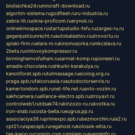
biolisichka24.ru
mncraft-download.ru
algoritm-sistema.ru
godflesh.ru
ru-industria.ru
zebra-tlt.ru
okna-proficom.ru
erynok.ru
onlinekinospace.ru
startupstudio-fefu.ru
zarges-ru.ru
gegenjustizunrecht.ru
autobalashov.ru
utrovortu.ru
spiski-firm.ru
elara-m.ru
kinomusorka.ru
mkcslava.ru
2bets.ru
vintovoykompressor.ru
birminghamvsfulham.ru
sarmat-komp.ru
pioneeri.ru
amadis-chocolate.ru
shkurki-karakulya.ru
kanotiforet.spb.ru
tutmassage.ru
ecolog.org.ru
praga.spb.ru
falcorussia.ru
autodoctorservis.ru
kamertondom.spb.ru
net-life.net.ru
avto-vozim.ru
sakhcamera.ru
alliance-electro.spb.ru
stroyavt.ru
controlweb1.ru
tdsak74.ru
kinzozo-ru.ru
kvotka.ru
iron-snab.ru
costa-bella.ru
eugrus.pp.ru
associaciya39.ru
primexpo.spb.ru
bezmorchin.ru
ia2.ru
cpt21.ru
ispecspb.ru
regahost.ru
kolosok-elita.ru
tae-kwon.ru
consrio.com.ru
insiam.ru
avegainfo.ru