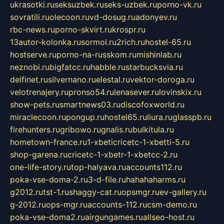
ukrasotki.ru
seksuzbek.ru
seks-uzbek.ru
porno-vk.ru
sovratili.ru
olecoon.ru
vd-dosug.ru
adonyev.ru
rbc-news.ru
porno-skvirt.ru
krospr.ru
13autor-kolonka.ru
sormol.ru
2rich.ru
hostel-65.ru
hostserve.ru
porno-na-russkom.ru
mishinlab.ru
neznobi.ru
bigfatcc.ru
habble.ru
starbucksvia.ru
delfinet.ru
silvernano.ru
elestal.ru
vektor-doroga.ru
velotrenajery.ru
pronso54.ru
lenasever.ru
lovinskix.ru
show-pets.ru
smartnews03.ru
discofoxworld.ru
miraclecoon.ru
pongup.ru
hostel65.ru
liura.ru
glasspb.ru
firehunters.ru
gribowo.ru
gnalis.ru
bulkitula.ru
hometown-france.ru
1-xbeticricetc-1-xbetti-5.ru
shop-garena.ru
cricetc-1-xbetr-1-xbetcc-2.ru
one-life-story.ru
top-halyava.ru
accounts112.ru
poka-vse-doma-2.ru
3-d-file.ru
hahahaharms.ru
g2012.ru
tst-1.ru
shaggy-cat.ru
opsmgr.ru
ev-gallery.ru
g-2012.ru
ops-mgr.ru
accounts-112.ru
csm-demo.ru
poka-vse-doma2.ru
airgungames.ru
allseo-host.ru