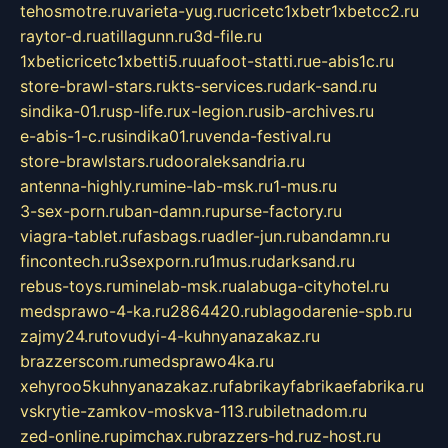
tehosmotre.ru
varieta-yug.ru
cricetc1xbetr1xbetcc2.ru
raytor-d.ru
atillagunn.ru
3d-file.ru
1xbeticricetc1xbetti5.ru
uafoot-statti.ru
e-abis1c.ru
store-brawl-stars.ru
kts-services.ru
dark-sand.ru
sindika-01.ru
sp-life.ru
x-legion.ru
sib-archives.ru
e-abis-1-c.ru
sindika01.ru
venda-festival.ru
store-brawlstars.ru
dooraleksandria.ru
antenna-highly.ru
mine-lab-msk.ru
1-mus.ru
3-sex-porn.ru
ban-damn.ru
purse-factory.ru
viagra-tablet.ru
fasbags.ru
adler-jun.ru
bandamn.ru
fincontech.ru
3sexporn.ru
1mus.ru
darksand.ru
rebus-toys.ru
minelab-msk.ru
alabuga-cityhotel.ru
medsprawo-4-ka.ru
2864420.ru
blagodarenie-spb.ru
zajmy24.ru
tovudyi-4-kuhnyanazakaz.ru
brazzerscom.ru
medsprawo4ka.ru
xehyroo5kuhnyanazakaz.ru
fabrikayfabrikaefabrika.ru
vskrytie-zamkov-moskva-113.ru
biletnadom.ru
zed-online.ru
pimchax.ru
brazzers-hd.ru
z-host.ru