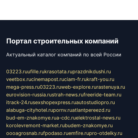
Портал строительных компаний
Актуальный каталог компаний по всей России
03223.ru
ufille.ru
krasotata.ru
prazdnikdushi.ru
veetbox.ru
cinemapost.ru
ciam-fr.ru
kraft-you.ru
mega-press.ru
03223.ru
web-explore.ru
rastenuya.ru
eurovision-russia.ru
strah-news.ru
freeride-team.ru
itrack-24.ru
sexshopexpress.ru
autostudiopro.ru
alabuga-cityhotel.ru
pornv.ru
atlantpereezd.ru
bud-em-znakomye.ru
a-cdc.ru
elektrostal-news.ru
korolevremont-market.ru
budem-znakomye.ru
oooagrosnab.ru
fpodaso.ru
emfire.ru
pro-otdelky.ru