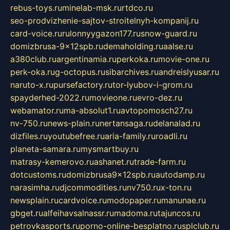
rebus-toys.ru
minelab-msk.ru
rtdco.ru
seo-prodvizhenie-sajtov-stroitelnyh-kompanij.ru
card-voice.ru
rulonnyygazon177.ru
snow-guard.ru
domizbrusa-9x12spb.ru
demaholding.ru
aalse.ru
a380club.ru
argentinamia.ru
perkoka.ru
movie-one.ru
perk-oka.ru
g-octopus.ru
sibarchives.ru
andreislyusar.ru
naruto-x.ru
pursefactory.ru
tor-lyubov-i-grom.ru
spayderhed-2022.ru
movieone.ru
evro-dez.ru
webamator.ru
ma-absolut1.ru
avtopomosch27.ru
nv-750.ru
news-plain.ru
nertansaga.ru
delanalad.ru
dizfiles.ru
youtubefree.ru
aria-family.ru
roadli.ru
planeta-samara.ru
mysmartbuy.ru
matrasy-kemerovo.ru
ashanet.ru
trade-farm.ru
dotcustoms.ru
domizbrusa9x12spb.ru
autodamp.ru
narasimha.ru
djcommodities.ru
nv750.ru
x-ton.ru
newsplain.ru
cardvoice.ru
modopaper.ru
manunae.ru
gbget.ru
alfeihavsalnassr.ru
madoma.ru
tajuncos.ru
petrovkasports.ru
porno-online-besplatno.ru
splclub.ru