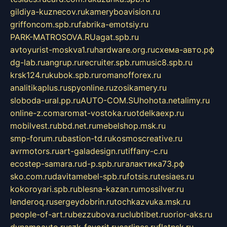
gildiya-kuznecov.ru
kameryboavision.ru
griffoncom.spb.ru
fabrika-emotsiy.ru
PARK-MATROSOVA.RU
agat.spb.ru
avtoyurist-moskva1.ru
hardware.org.ru
схема-авто.рф
dg-lab.ru
angrup.ru
recruiter.spb.ru
music8.spb.ru
krsk124.ru
kubok.spb.ru
romanofforex.ru
analitikaplus.ru
spyonline.ru
zosikamery.ru
sloboda-ural.pp.ru
AUTO-COM.SU
hohota.net
alimy.ru
online-z.com
aromat-vostoka.ru
otdelkaexp.ru
mobilvest.ru
bbd.net.ru
mebelshop.msk.ru
smp-forum.ru
bastion-td.ru
kosmoscreative.ru
avrmotors.ru
art-galadesign.ru
tiffany-c.ru
ecostep-samara.ru
d-p.spb.ru
галактика73.рф
sko.com.ru
davitamebel-spb.ru
fotsis.ru
tesiaes.ru
kokoroyari.spb.ru
blesna-kazan.ru
mossilver.ru
lenderoq.ru
sergeydobrin.ru
tochkazvuka.msk.ru
people-of-art.ru
bezzubova.ru
clubtibet.ru
orior-aks.ru