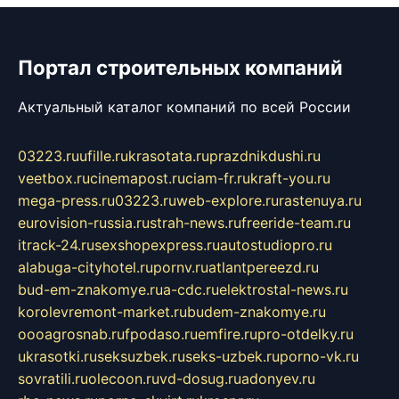
Портал строительных компаний
Актуальный каталог компаний по всей России
03223.ru
ufille.ru
krasotata.ru
prazdnikdushi.ru
veetbox.ru
cinemapost.ru
ciam-fr.ru
kraft-you.ru
mega-press.ru
03223.ru
web-explore.ru
rastenuya.ru
eurovision-russia.ru
strah-news.ru
freeride-team.ru
itrack-24.ru
sexshopexpress.ru
autostudiopro.ru
alabuga-cityhotel.ru
pornv.ru
atlantpereezd.ru
bud-em-znakomye.ru
a-cdc.ru
elektrostal-news.ru
korolevremont-market.ru
budem-znakomye.ru
oooagrosnab.ru
fpodaso.ru
emfire.ru
pro-otdelky.ru
ukrasotki.ru
seksuzbek.ru
seks-uzbek.ru
porno-vk.ru
sovratili.ru
olecoon.ru
vd-dosug.ru
adonyev.ru