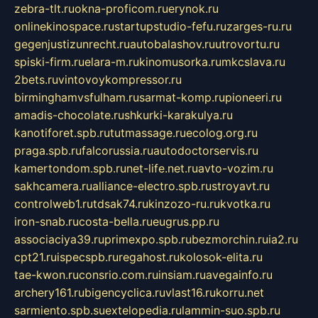
zebra-tlt.ru
okna-proficom.ru
erynok.ru
onlinekinospace.ru
startupstudio-fefu.ru
zarges-ru.ru
gegenjustizunrecht.ru
autobalashov.ru
utrovortu.ru
spiski-firm.ru
elara-m.ru
kinomusorka.ru
mkcslava.ru
2bets.ru
vintovoykompressor.ru
birminghamvsfulham.ru
sarmat-komp.ru
pioneeri.ru
amadis-chocolate.ru
shkurki-karakulya.ru
kanotiforet.spb.ru
tutmassage.ru
ecolog.org.ru
praga.spb.ru
falcorussia.ru
autodoctorservis.ru
kamertondom.spb.ru
net-life.net.ru
avto-vozim.ru
sakhcamera.ru
alliance-electro.spb.ru
stroyavt.ru
controlweb1.ru
tdsak74.ru
kinzozo-ru.ru
kvotka.ru
iron-snab.ru
costa-bella.ru
eugrus.pp.ru
associaciya39.ru
primexpo.spb.ru
bezmorchin.ru
ia2.ru
cpt21.ru
ispecspb.ru
regahost.ru
kolosok-elita.ru
tae-kwon.ru
consrio.com.ru
insiam.ru
avegainfo.ru
archery161.ru
bigencyclica.ru
vlast16.ru
korru.net
sarmiento.spb.su
extelopedia.ru
lammin-suo.spb.ru