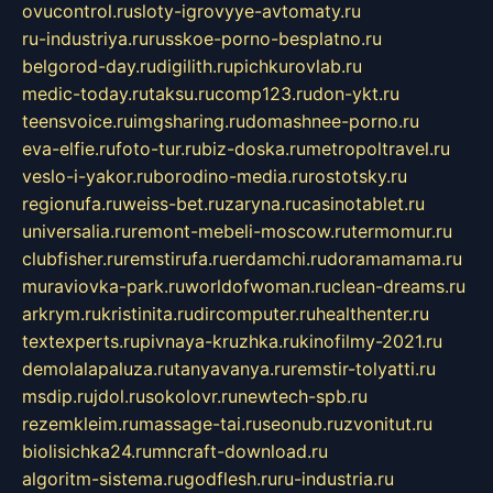
ovucontrol.ru
sloty-igrovyye-avtomaty.ru
ru-industriya.ru
russkoe-porno-besplatno.ru
belgorod-day.ru
digilith.ru
pichkurovlab.ru
medic-today.ru
taksu.ru
comp123.ru
don-ykt.ru
teensvoice.ru
imgsharing.ru
domashnee-porno.ru
eva-elfie.ru
foto-tur.ru
biz-doska.ru
metropoltravel.ru
veslo-i-yakor.ru
borodino-media.ru
rostotsky.ru
regionufa.ru
weiss-bet.ru
zaryna.ru
casinotablet.ru
universalia.ru
remont-mebeli-moscow.ru
termomur.ru
clubfisher.ru
remstirufa.ru
erdamchi.ru
doramamama.ru
muraviovka-park.ru
worldofwoman.ru
clean-dreams.ru
arkrym.ru
kristinita.ru
dircomputer.ru
healthenter.ru
textexperts.ru
pivnaya-kruzhka.ru
kinofilmy-2021.ru
demolalapaluza.ru
tanyavanya.ru
remstir-tolyatti.ru
msdip.ru
jdol.ru
sokolovr.ru
newtech-spb.ru
rezemkleim.ru
massage-tai.ru
seonub.ru
zvonitut.ru
biolisichka24.ru
mncraft-download.ru
algoritm-sistema.ru
godflesh.ru
ru-industria.ru