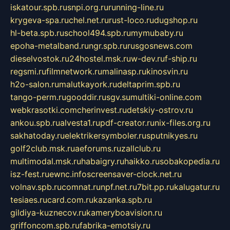
iskatour.spb.ru
snpi.org.ru
running-line.ru
krygeva-spa.ru
chel.net.ru
rust-loco.ru
dugshop.ru
hl-beta.spb.ru
school494.spb.ru
mymubaby.ru
epoha-metalband.ru
ngr.spb.ru
rusgosnews.com
dieselvostok.ru
24hostel.msk.ru
w-dev.ru
f-ship.ru
regsmi.ru
filmnetwork.ru
malinasp.ru
kinosvin.ru
h2o-salon.ru
malutkayork.ru
deltaprim.spb.ru
tango-perm.ru
gooddir.ru
sgv.su
multiki-online.com
webkrasotki.com
cherinvest.ru
detskiy-ostrov.ru
ankou.spb.ru
alvesta1.ru
pdf-creator.ru
nix-files.org.ru
sakhatoday.ru
elektrikersymboler.ru
sputnikyes.ru
golf2club.msk.ru
aeforums.ru
zallclub.ru
multimodal.msk.ru
habaigry.ru
haikko.ru
sobakopedia.ru
isz-fest.ru
ewnc.info
screensaver-clock.net.ru
volnav.spb.ru
comnat.ru
npf.net.ru
7bit.pp.ru
kalugatur.ru
tesiaes.ru
card.com.ru
kazanka.spb.ru
gildiya-kuznecov.ru
kameryboavision.ru
griffoncom.spb.ru
fabrika-emotsiy.ru