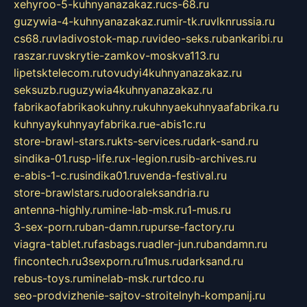
xehyroo-5-kuhnyanazakaz.ru
cs-68.ru
guzywia-4-kuhnyanazakaz.ru
mir-tk.ru
vlknrussia.ru
cs68.ru
vladivostok-map.ru
video-seks.ru
bankaribi.ru
raszar.ru
vskrytie-zamkov-moskva113.ru
lipetsktelecom.ru
tovudyi4kuhnyanazakaz.ru
seksuzb.ru
guzywia4kuhnyanazakaz.ru
fabrikaofabrikaokuhny.ru
kuhnyaekuhnyaafabrika.ru
kuhnyaykuhnyayfabrika.ru
e-abis1c.ru
store-brawl-stars.ru
kts-services.ru
dark-sand.ru
sindika-01.ru
sp-life.ru
x-legion.ru
sib-archives.ru
e-abis-1-c.ru
sindika01.ru
venda-festival.ru
store-brawlstars.ru
dooraleksandria.ru
antenna-highly.ru
mine-lab-msk.ru
1-mus.ru
3-sex-porn.ru
ban-damn.ru
purse-factory.ru
viagra-tablet.ru
fasbags.ru
adler-jun.ru
bandamn.ru
fincontech.ru
3sexporn.ru
1mus.ru
darksand.ru
rebus-toys.ru
minelab-msk.ru
rtdco.ru
seo-prodvizhenie-sajtov-stroitelnyh-kompanij.ru