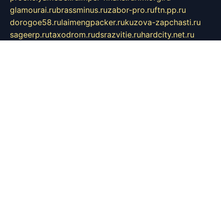
glamourai.ru
brassminus.ru
zabor-pro.ru
ftn.pp.ru
dorogoe58.ru
laimengpacker.ru
kuzova-zapchasti.ru
sageerp.ru
taxodrom.ru
dsrazvitie.ru
hardcity.net.ru
ratinghomegames.ru
topservice25.ru
gubernyan.ru
gtglasslined.ru
ii4.ru
tssport.spb.ru
andorra24.com
blackwallstreet.ru
oboimos.ru
optim-doors.com.ru
ikuch.ru
nycr.org.ru
npa21.ru
vremya-ch.spb.ru
desert000.ru
ivtorgi.ru
ifiori.ru
catalog-statei.ru
dcv.org.ru
spetsmaster174.ru
ipkameryhiseeu.ru
dum26.ru
ruspol.spb.ru
fr-opendp.ru
kam-solnyshko.ru
cheyenne-arapaho.ru
sevzapmetal.spb.ru
ted-lapidus.spb.ru
parasite-eliminator.ru
sigma-complete.ru
modernworld.ru
dama-moda.ru
eholot-group.ru
sk-nvkz.ru
DRONGOLD.RU
democratia2.ru
i-farmer.ru
mass-sport.org
jablonex.spb.ru
bookmess.ru
linkword.ru
refineua.com.ru
cs-spec.net.ru
altay-mebel.ru
DNK-THEATRE.RU
mechaniks.spb.ru
ipcamtechage.ru