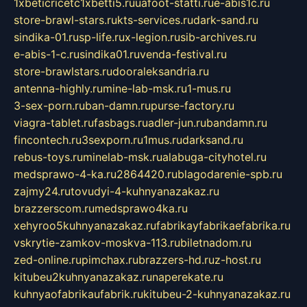
1xbeticricetc1xbetti5.ru
uafoot-statti.ru
e-abis1c.ru
store-brawl-stars.ru
kts-services.ru
dark-sand.ru
sindika-01.ru
sp-life.ru
x-legion.ru
sib-archives.ru
e-abis-1-c.ru
sindika01.ru
venda-festival.ru
store-brawlstars.ru
dooraleksandria.ru
antenna-highly.ru
mine-lab-msk.ru
1-mus.ru
3-sex-porn.ru
ban-damn.ru
purse-factory.ru
viagra-tablet.ru
fasbags.ru
adler-jun.ru
bandamn.ru
fincontech.ru
3sexporn.ru
1mus.ru
darksand.ru
rebus-toys.ru
minelab-msk.ru
alabuga-cityhotel.ru
medsprawo-4-ka.ru
2864420.ru
blagodarenie-spb.ru
zajmy24.ru
tovudyi-4-kuhnyanazakaz.ru
brazzerscom.ru
medsprawo4ka.ru
xehyroo5kuhnyanazakaz.ru
fabrikayfabrikaefabrika.ru
vskrytie-zamkov-moskva-113.ru
biletnadom.ru
zed-online.ru
pimchax.ru
brazzers-hd.ru
z-host.ru
kitubeu2kuhnyanazakaz.ru
naperekate.ru
kuhnyaofabrikaufabrik.ru
kitubeu-2-kuhnyanazakaz.ru