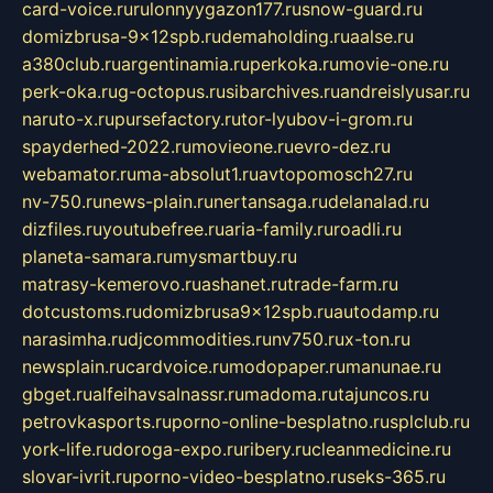
card-voice.ru
rulonnyygazon177.ru
snow-guard.ru
domizbrusa-9x12spb.ru
demaholding.ru
aalse.ru
a380club.ru
argentinamia.ru
perkoka.ru
movie-one.ru
perk-oka.ru
g-octopus.ru
sibarchives.ru
andreislyusar.ru
naruto-x.ru
pursefactory.ru
tor-lyubov-i-grom.ru
spayderhed-2022.ru
movieone.ru
evro-dez.ru
webamator.ru
ma-absolut1.ru
avtopomosch27.ru
nv-750.ru
news-plain.ru
nertansaga.ru
delanalad.ru
dizfiles.ru
youtubefree.ru
aria-family.ru
roadli.ru
planeta-samara.ru
mysmartbuy.ru
matrasy-kemerovo.ru
ashanet.ru
trade-farm.ru
dotcustoms.ru
domizbrusa9x12spb.ru
autodamp.ru
narasimha.ru
djcommodities.ru
nv750.ru
x-ton.ru
newsplain.ru
cardvoice.ru
modopaper.ru
manunae.ru
gbget.ru
alfeihavsalnassr.ru
madoma.ru
tajuncos.ru
petrovkasports.ru
porno-online-besplatno.ru
splclub.ru
york-life.ru
doroga-expo.ru
ribery.ru
cleanmedicine.ru
slovar-ivrit.ru
porno-video-besplatno.ru
seks-365.ru