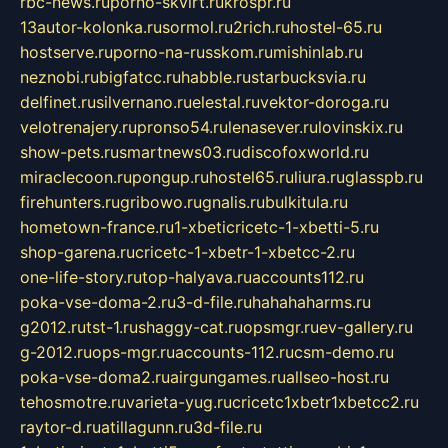
rbc-news.ru
porno-skvirt.ru
krospr.ru
13autor-kolonka.ru
sormol.ru
2rich.ru
hostel-65.ru
hostserve.ru
porno-na-russkom.ru
mishinlab.ru
neznobi.ru
bigfatcc.ru
habble.ru
starbucksvia.ru
delfinet.ru
silvernano.ru
elestal.ru
vektor-doroga.ru
velotrenajery.ru
pronso54.ru
lenasever.ru
lovinskix.ru
show-pets.ru
smartnews03.ru
discofoxworld.ru
miraclecoon.ru
pongup.ru
hostel65.ru
liura.ru
glasspb.ru
firehunters.ru
gribowo.ru
gnalis.ru
bulkitula.ru
hometown-france.ru
1-xbeticricetc-1-xbetti-5.ru
shop-garena.ru
cricetc-1-xbetr-1-xbetcc-2.ru
one-life-story.ru
top-halyava.ru
accounts112.ru
poka-vse-doma-2.ru
3-d-file.ru
hahahaharms.ru
g2012.ru
tst-1.ru
shaggy-cat.ru
opsmgr.ru
ev-gallery.ru
g-2012.ru
ops-mgr.ru
accounts-112.ru
csm-demo.ru
poka-vse-doma2.ru
airgungames.ru
allseo-host.ru
tehosmotre.ru
varieta-yug.ru
cricetc1xbetr1xbetcc2.ru
raytor-d.ru
atillagunn.ru
3d-file.ru