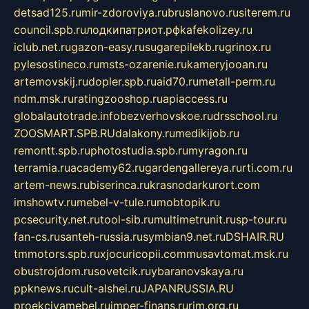
detsad125.ru
mir-zdoroviya.ru
bruslanovo.ru
siterem.ru
council.spb.ru
лодкипатриот.рф
kafekolizey.ru
iclub.net.ru
gazon-easy.ru
sugarepilekb.ru
grinox.ru
pylesostineco.ru
msts-ozarenie.ru
kameryjooan.ru
artemovskij.ru
dopler.spb.ru
aid70.ru
metall-perm.ru
ndm.msk.ru
ratingzooshop.ru
apiaccess.ru
globalautotrade.info
bezverhovskoe.ru
drsschool.ru
ZOOSMART.SPB.RU
dalakony.ru
medikijob.ru
remontt.spb.ru
photostudia.spb.ru
myragon.ru
terramia.ru
academy62.ru
gardengallereya.ru
rti.com.ru
artem-news.ru
biserinca.ru
krasnodarkurort.com
imshowtv.ru
mebel-v-tule.ru
mobtopik.ru
pcsecurity.net.ru
tool-sib.ru
multimetrunit.ru
sp-tour.ru
fan-cs.ru
santeh-russia.ru
symbian9.net.ru
DSHAIR.RU
tmmotors.spb.ru
xjocuricopii.com
musavtomat.msk.ru
obustrojdom.ru
sovetcik.ru
ybaranovskaya.ru
ppknews.ru
cult-alshei.ru
JAPANRUSSIA.RU
proekciyamebel.ru
imper-finans.ru
rim.org.ru