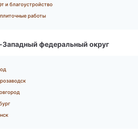
фт и благоустройство
 плиточные работы
о-Западный федеральный округ
род
розаводск
овгород
бург
нск