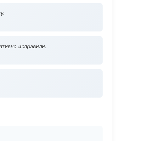
у.
ативно исправили.