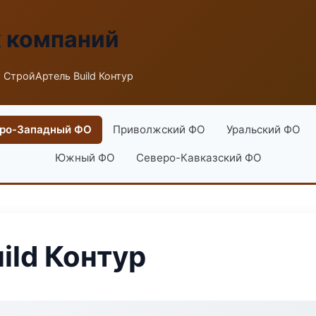
х компаний
 СтройАртель Build Контур
ро-Западный ФО
Приволжский ФО
Уральский ФО
Южный ФО
Северо-Кавказский ФО
ild Контур