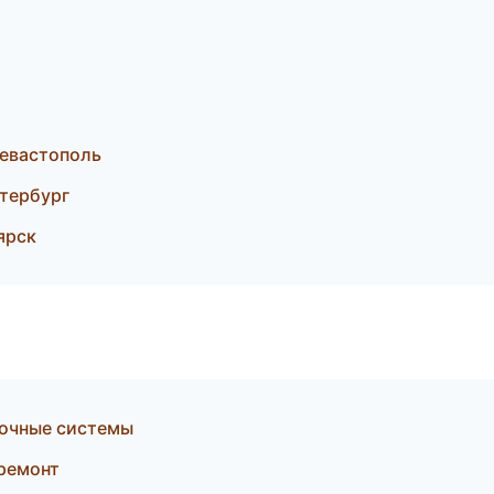
евастополь
етербург
ярск
очные системы
ремонт