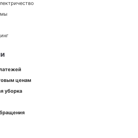
электричество
емы
динг
ми
платежей
птовым ценам
ая уборка
обращения