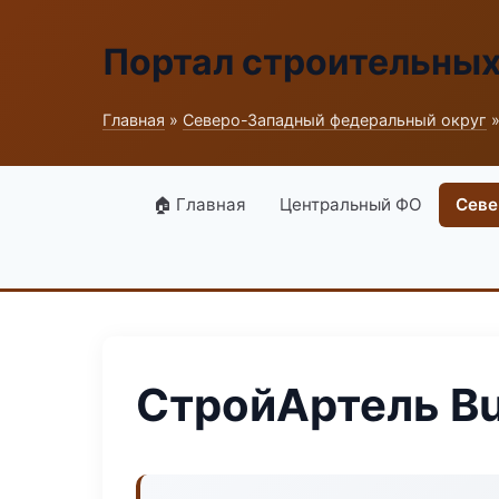
Портал строительны
Главная
»
Северо-Западный федеральный округ
»
🏠 Главная
Центральный ФО
Севе
СтройАртель Bu