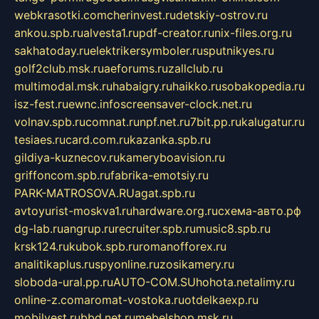
webkrasotki.com
cherinvest.ru
detskiy-ostrov.ru
ankou.spb.ru
alvesta1.ru
pdf-creator.ru
nix-files.org.ru
sakhatoday.ru
elektrikersymboler.ru
sputnikyes.ru
golf2club.msk.ru
aeforums.ru
zallclub.ru
multimodal.msk.ru
habaigry.ru
haikko.ru
sobakopedia.ru
isz-fest.ru
ewnc.info
screensaver-clock.net.ru
volnav.spb.ru
comnat.ru
npf.net.ru
7bit.pp.ru
kalugatur.ru
tesiaes.ru
card.com.ru
kazanka.spb.ru
gildiya-kuznecov.ru
kameryboavision.ru
griffoncom.spb.ru
fabrika-emotsiy.ru
PARK-MATROSOVA.RU
agat.spb.ru
avtoyurist-moskva1.ru
hardware.org.ru
схема-авто.рф
dg-lab.ru
angrup.ru
recruiter.spb.ru
music8.spb.ru
krsk124.ru
kubok.spb.ru
romanofforex.ru
analitikaplus.ru
spyonline.ru
zosikamery.ru
sloboda-ural.pp.ru
AUTO-COM.SU
hohota.net
alimy.ru
online-z.com
aromat-vostoka.ru
otdelkaexp.ru
mobilvest.ru
bbd.net.ru
mebelshop.msk.ru