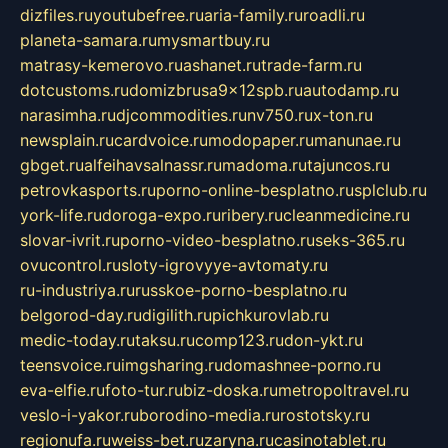
dizfiles.ru
youtubefree.ru
aria-family.ru
roadli.ru
planeta-samara.ru
mysmartbuy.ru
matrasy-kemerovo.ru
ashanet.ru
trade-farm.ru
dotcustoms.ru
domizbrusa9x12spb.ru
autodamp.ru
narasimha.ru
djcommodities.ru
nv750.ru
x-ton.ru
newsplain.ru
cardvoice.ru
modopaper.ru
manunae.ru
gbget.ru
alfeihavsalnassr.ru
madoma.ru
tajuncos.ru
petrovkasports.ru
porno-online-besplatno.ru
splclub.ru
york-life.ru
doroga-expo.ru
ribery.ru
cleanmedicine.ru
slovar-ivrit.ru
porno-video-besplatno.ru
seks-365.ru
ovucontrol.ru
sloty-igrovyye-avtomaty.ru
ru-industriya.ru
russkoe-porno-besplatno.ru
belgorod-day.ru
digilith.ru
pichkurovlab.ru
medic-today.ru
taksu.ru
comp123.ru
don-ykt.ru
teensvoice.ru
imgsharing.ru
domashnee-porno.ru
eva-elfie.ru
foto-tur.ru
biz-doska.ru
metropoltravel.ru
veslo-i-yakor.ru
borodino-media.ru
rostotsky.ru
regionufa.ru
weiss-bet.ru
zaryna.ru
casinotablet.ru