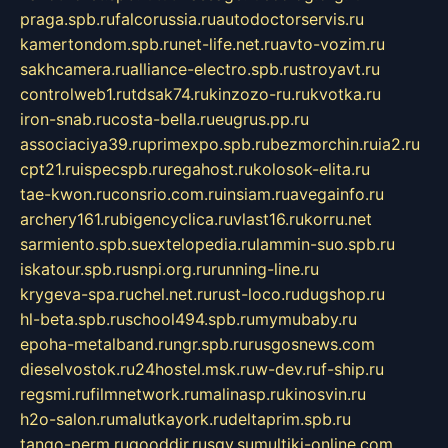
praga.spb.ru
falcorussia.ru
autodoctorservis.ru
kamertondom.spb.ru
net-life.net.ru
avto-vozim.ru
sakhcamera.ru
alliance-electro.spb.ru
stroyavt.ru
controlweb1.ru
tdsak74.ru
kinzozo-ru.ru
kvotka.ru
iron-snab.ru
costa-bella.ru
eugrus.pp.ru
associaciya39.ru
primexpo.spb.ru
bezmorchin.ru
ia2.ru
cpt21.ru
ispecspb.ru
regahost.ru
kolosok-elita.ru
tae-kwon.ru
consrio.com.ru
insiam.ru
avegainfo.ru
archery161.ru
bigencyclica.ru
vlast16.ru
korru.net
sarmiento.spb.su
extelopedia.ru
lammin-suo.spb.ru
iskatour.spb.ru
snpi.org.ru
running-line.ru
krygeva-spa.ru
chel.net.ru
rust-loco.ru
dugshop.ru
hl-beta.spb.ru
school494.spb.ru
mymubaby.ru
epoha-metalband.ru
ngr.spb.ru
rusgosnews.com
dieselvostok.ru
24hostel.msk.ru
w-dev.ru
f-ship.ru
regsmi.ru
filmnetwork.ru
malinasp.ru
kinosvin.ru
h2o-salon.ru
malutkayork.ru
deltaprim.spb.ru
tango-perm.ru
gooddir.ru
sgv.su
multiki-online.com