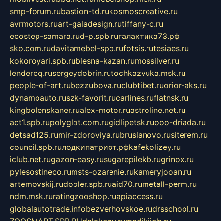
smp-forum.ru
bastion-td.ru
kosmoscreative.ru
avrmotors.ru
art-galadesign.ru
tiffany-c.ru
ecostep-samara.ru
d-p.spb.ru
галактика73.рф
sko.com.ru
davitamebel-spb.ru
fotsis.ru
tesiaes.ru
kokoroyari.spb.ru
blesna-kazan.ru
mossilver.ru
lenderoq.ru
sergeydobrin.ru
tochkazvuka.msk.ru
people-of-art.ru
bezzubova.ru
clubtibet.ru
orior-aks.ru
dynamoauto.ru
szk-favorit.ru
carlines.ru
flatnsk.ru
kingbolenskaner.ru
alex-motor.ru
astroline.net.ru
act1.spb.ru
polyglot.com.ru
gidlipetsk.ru
ooo-driada.ru
detsad125.ru
mir-zdoroviya.ru
bruslanovo.ru
siterem.ru
council.spb.ru
лодкипатриот.рф
kafekolizey.ru
iclub.net.ru
gazon-easy.ru
sugarepilekb.ru
grinox.ru
pylesostineco.ru
msts-ozarenie.ru
kameryjooan.ru
artemovskij.ru
dopler.spb.ru
aid70.ru
metall-perm.ru
ndm.msk.ru
ratingzooshop.ru
apiaccess.ru
globalautotrade.info
bezverhovskoe.ru
drsschool.ru