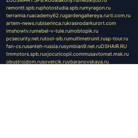
ZOOSMART.SPB.RU
dalakony.ru
medikijob.ru
remontt.spb.ru
photostudia.spb.ru
myragon.ru
terramia.ru
academy62.ru
gardengallereya.ru
rti.com.ru
artem-news.ru
biserinca.ru
krasnodarkurort.com
imshowtv.ru
mebel-v-tule.ru
mobtopik.ru
pcsecurity.net.ru
tool-sib.ru
multimetrunit.ru
sp-tour.ru
fan-cs.ru
santeh-russia.ru
symbian9.net.ru
DSHAIR.RU
tmmotors.spb.ru
xjocuricopii.com
musavtomat.msk.ru
obustrojdom.ru
sovetcik.ru
ybaranovskaya.ru
ppknews.ru
cult-alshei.ru
JAPANRUSSIA.RU
proekciyamebel.ru
imper-finans.ru
rim.org.ru
glamourai.ru
brassminus.ru
zabor-pro.ru
ftn.pp.ru
dorogoe58.ru
laimengpacker.ru
kuzova-zapchasti.ru
sageerp.ru
taxodrom.ru
dsrazvitie.ru
hardcity.net.ru
ratinghomegames.ru
topservice25.ru
gubernyan.ru
gtglasslined.ru
ii4.ru
tssport.spb.ru
andorra24.com
blackwallstreet.ru
oboimos.ru
optim-doors.com.ru
ikuch.ru
nycr.org.ru
npa21.ru
vremya-ch.spb.ru