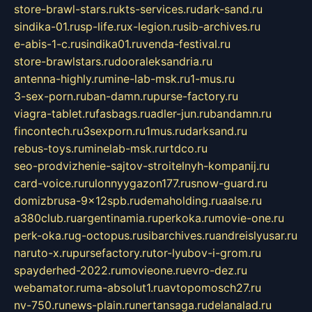
store-brawl-stars.ru
kts-services.ru
dark-sand.ru
sindika-01.ru
sp-life.ru
x-legion.ru
sib-archives.ru
e-abis-1-c.ru
sindika01.ru
venda-festival.ru
store-brawlstars.ru
dooraleksandria.ru
antenna-highly.ru
mine-lab-msk.ru
1-mus.ru
3-sex-porn.ru
ban-damn.ru
purse-factory.ru
viagra-tablet.ru
fasbags.ru
adler-jun.ru
bandamn.ru
fincontech.ru
3sexporn.ru
1mus.ru
darksand.ru
rebus-toys.ru
minelab-msk.ru
rtdco.ru
seo-prodvizhenie-sajtov-stroitelnyh-kompanij.ru
card-voice.ru
rulonnyygazon177.ru
snow-guard.ru
domizbrusa-9x12spb.ru
demaholding.ru
aalse.ru
a380club.ru
argentinamia.ru
perkoka.ru
movie-one.ru
perk-oka.ru
g-octopus.ru
sibarchives.ru
andreislyusar.ru
naruto-x.ru
pursefactory.ru
tor-lyubov-i-grom.ru
spayderhed-2022.ru
movieone.ru
evro-dez.ru
webamator.ru
ma-absolut1.ru
avtopomosch27.ru
nv-750.ru
news-plain.ru
nertansaga.ru
delanalad.ru