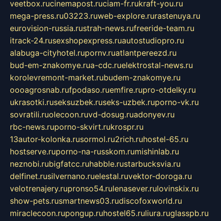
veetbox.ru
cinemapost.ru
ciam-fr.ru
kraft-you.ru
mega-press.ru
03223.ru
web-explore.ru
rastenuya.ru
eurovision-russia.ru
strah-news.ru
freeride-team.ru
itrack-24.ru
sexshopexpress.ru
autostudiopro.ru
alabuga-cityhotel.ru
pornv.ru
atlantpereezd.ru
bud-em-znakomye.ru
a-cdc.ru
elektrostal-news.ru
korolevremont-market.ru
budem-znakomye.ru
oooagrosnab.ru
fpodaso.ru
emfire.ru
pro-otdelky.ru
ukrasotki.ru
seksuzbek.ru
seks-uzbek.ru
porno-vk.ru
sovratili.ru
olecoon.ru
vd-dosug.ru
adonyev.ru
rbc-news.ru
porno-skvirt.ru
krospr.ru
13autor-kolonka.ru
sormol.ru
2rich.ru
hostel-65.ru
hostserve.ru
porno-na-russkom.ru
mishinlab.ru
neznobi.ru
bigfatcc.ru
habble.ru
starbucksvia.ru
delfinet.ru
silvernano.ru
elestal.ru
vektor-doroga.ru
velotrenajery.ru
pronso54.ru
lenasever.ru
lovinskix.ru
show-pets.ru
smartnews03.ru
discofoxworld.ru
miraclecoon.ru
pongup.ru
hostel65.ru
liura.ru
glasspb.ru