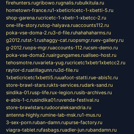
firehunters.ru
gribowo.ru
gnalis.ru
bulkitula.ru
hometown-france.ru
1-xbeticricetc-1-xbetti-5.ru
shop-garena.ru
cricetc-1-xbetr-1-xbetcc-2.ru
one-life-story.ru
top-halyava.ru
accounts112.ru
poka-vse-doma-2.ru
3-d-file.ru
hahahaharms.ru
g2012.ru
tst-1.ru
shaggy-cat.ru
opsmgr.ru
ev-gallery.ru
g-2012.ru
ops-mgr.ru
accounts-112.ru
csm-demo.ru
poka-vse-doma2.ru
airgungames.ru
allseo-host.ru
tehosmotre.ru
varieta-yug.ru
cricetc1xbetr1xbetcc2.ru
raytor-d.ru
atillagunn.ru
3d-file.ru
1xbeticricetc1xbetti5.ru
uafoot-statti.ru
e-abis1c.ru
store-brawl-stars.ru
kts-services.ru
dark-sand.ru
sindika-01.ru
sp-life.ru
x-legion.ru
sib-archives.ru
e-abis-1-c.ru
sindika01.ru
venda-festival.ru
store-brawlstars.ru
dooraleksandria.ru
antenna-highly.ru
mine-lab-msk.ru
1-mus.ru
3-sex-porn.ru
ban-damn.ru
purse-factory.ru
viagra-tablet.ru
fasbags.ru
adler-jun.ru
bandamn.ru