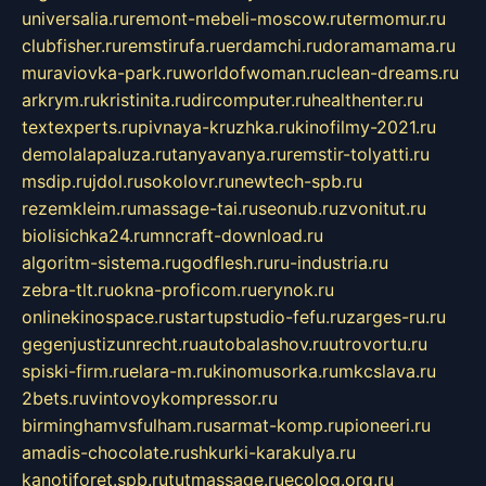
universalia.ru
remont-mebeli-moscow.ru
termomur.ru
clubfisher.ru
remstirufa.ru
erdamchi.ru
doramamama.ru
muraviovka-park.ru
worldofwoman.ru
clean-dreams.ru
arkrym.ru
kristinita.ru
dircomputer.ru
healthenter.ru
textexperts.ru
pivnaya-kruzhka.ru
kinofilmy-2021.ru
demolalapaluza.ru
tanyavanya.ru
remstir-tolyatti.ru
msdip.ru
jdol.ru
sokolovr.ru
newtech-spb.ru
rezemkleim.ru
massage-tai.ru
seonub.ru
zvonitut.ru
biolisichka24.ru
mncraft-download.ru
algoritm-sistema.ru
godflesh.ru
ru-industria.ru
zebra-tlt.ru
okna-proficom.ru
erynok.ru
onlinekinospace.ru
startupstudio-fefu.ru
zarges-ru.ru
gegenjustizunrecht.ru
autobalashov.ru
utrovortu.ru
spiski-firm.ru
elara-m.ru
kinomusorka.ru
mkcslava.ru
2bets.ru
vintovoykompressor.ru
birminghamvsfulham.ru
sarmat-komp.ru
pioneeri.ru
amadis-chocolate.ru
shkurki-karakulya.ru
kanotiforet.spb.ru
tutmassage.ru
ecolog.org.ru