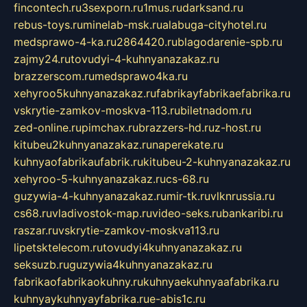
fincontech.ru
3sexporn.ru
1mus.ru
darksand.ru
rebus-toys.ru
minelab-msk.ru
alabuga-cityhotel.ru
medsprawo-4-ka.ru
2864420.ru
blagodarenie-spb.ru
zajmy24.ru
tovudyi-4-kuhnyanazakaz.ru
brazzerscom.ru
medsprawo4ka.ru
xehyroo5kuhnyanazakaz.ru
fabrikayfabrikaefabrika.ru
vskrytie-zamkov-moskva-113.ru
biletnadom.ru
zed-online.ru
pimchax.ru
brazzers-hd.ru
z-host.ru
kitubeu2kuhnyanazakaz.ru
naperekate.ru
kuhnyaofabrikaufabrik.ru
kitubeu-2-kuhnyanazakaz.ru
xehyroo-5-kuhnyanazakaz.ru
cs-68.ru
guzywia-4-kuhnyanazakaz.ru
mir-tk.ru
vlknrussia.ru
cs68.ru
vladivostok-map.ru
video-seks.ru
bankaribi.ru
raszar.ru
vskrytie-zamkov-moskva113.ru
lipetsktelecom.ru
tovudyi4kuhnyanazakaz.ru
seksuzb.ru
guzywia4kuhnyanazakaz.ru
fabrikaofabrikaokuhny.ru
kuhnyaekuhnyaafabrika.ru
kuhnyaykuhnyayfabrika.ru
e-abis1c.ru