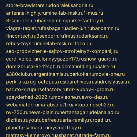
store-brawlstars.ru
dooraleksandria.ru
antenna-highly.ru
mine-lab-msk.ru
1-mus.ru
3-sex-porn.ru
ban-damn.ru
purse-factory.ru
viagra-tablet.ru
fasbags.ru
adler-jun.ru
bandamn.ru
fincontech.ru
3sexporn.ru
1mus.ru
darksand.ru
rebus-toys.ru
minelab-msk.ru
rtdco.ru
seo-prodvizhenie-sajtov-stroitelnyh-kompanij.ru
card-voice.ru
rulonnyygazon177.ru
snow-guard.ru
domizbrusa-9x12spb.ru
demaholding.ru
aalse.ru
a380club.ru
argentinamia.ru
perkoka.ru
movie-one.ru
perk-oka.ru
g-octopus.ru
sibarchives.ru
andreislyusar.ru
naruto-x.ru
pursefactory.ru
tor-lyubov-i-grom.ru
spayderhed-2022.ru
movieone.ru
evro-dez.ru
webamator.ru
ma-absolut1.ru
avtopomosch27.ru
nv-750.ru
news-plain.ru
nertansaga.ru
delanalad.ru
dizfiles.ru
youtubefree.ru
aria-family.ru
roadli.ru
planeta-samara.ru
mysmartbuy.ru
matrasy-kemerovo.ru
ashanet.ru
trade-farm.ru