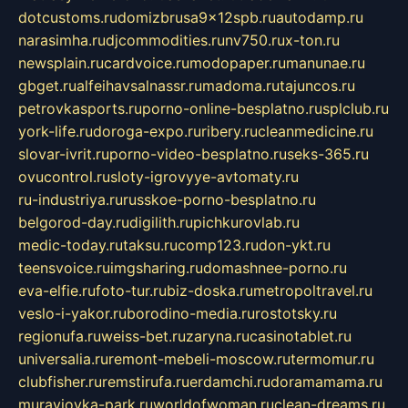
dotcustoms.ru
domizbrusa9x12spb.ru
autodamp.ru
narasimha.ru
djcommodities.ru
nv750.ru
x-ton.ru
newsplain.ru
cardvoice.ru
modopaper.ru
manunae.ru
gbget.ru
alfeihavsalnassr.ru
madoma.ru
tajuncos.ru
petrovkasports.ru
porno-online-besplatno.ru
splclub.ru
york-life.ru
doroga-expo.ru
ribery.ru
cleanmedicine.ru
slovar-ivrit.ru
porno-video-besplatno.ru
seks-365.ru
ovucontrol.ru
sloty-igrovyye-avtomaty.ru
ru-industriya.ru
russkoe-porno-besplatno.ru
belgorod-day.ru
digilith.ru
pichkurovlab.ru
medic-today.ru
taksu.ru
comp123.ru
don-ykt.ru
teensvoice.ru
imgsharing.ru
domashnee-porno.ru
eva-elfie.ru
foto-tur.ru
biz-doska.ru
metropoltravel.ru
veslo-i-yakor.ru
borodino-media.ru
rostotsky.ru
regionufa.ru
weiss-bet.ru
zaryna.ru
casinotablet.ru
universalia.ru
remont-mebeli-moscow.ru
termomur.ru
clubfisher.ru
remstirufa.ru
erdamchi.ru
doramamama.ru
muraviovka-park.ru
worldofwoman.ru
clean-dreams.ru