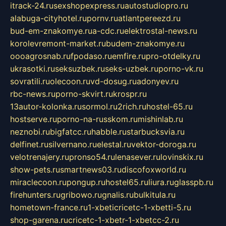
itrack-24.ru
sexshopexpress.ru
autostudiopro.ru
alabuga-cityhotel.ru
pornv.ru
atlantpereezd.ru
bud-em-znakomye.ru
a-cdc.ru
elektrostal-news.ru
korolevremont-market.ru
budem-znakomye.ru
oooagrosnab.ru
fpodaso.ru
emfire.ru
pro-otdelky.ru
ukrasotki.ru
seksuzbek.ru
seks-uzbek.ru
porno-vk.ru
sovratili.ru
olecoon.ru
vd-dosug.ru
adonyev.ru
rbc-news.ru
porno-skvirt.ru
krospr.ru
13autor-kolonka.ru
sormol.ru
2rich.ru
hostel-65.ru
hostserve.ru
porno-na-russkom.ru
mishinlab.ru
neznobi.ru
bigfatcc.ru
habble.ru
starbucksvia.ru
delfinet.ru
silvernano.ru
elestal.ru
vektor-doroga.ru
velotrenajery.ru
pronso54.ru
lenasever.ru
lovinskix.ru
show-pets.ru
smartnews03.ru
discofoxworld.ru
miraclecoon.ru
pongup.ru
hostel65.ru
liura.ru
glasspb.ru
firehunters.ru
gribowo.ru
gnalis.ru
bulkitula.ru
hometown-france.ru
1-xbeticricetc-1-xbetti-5.ru
shop-garena.ru
cricetc-1-xbetr-1-xbetcc-2.ru