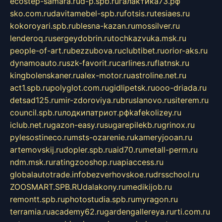
ecostep-samara.ru
d-p.spb.ru
галактика73.рф
sko.com.ru
davitamebel-spb.ru
fotsis.ru
tesiaes.ru
kokoroyari.spb.ru
blesna-kazan.ru
mossilver.ru
lenderoq.ru
sergeydobrin.ru
tochkazvuka.msk.ru
people-of-art.ru
bezzubova.ru
clubtibet.ru
orior-aks.ru
dynamoauto.ru
szk-favorit.ru
carlines.ru
flatnsk.ru
kingbolenskaner.ru
alex-motor.ru
astroline.net.ru
act1.spb.ru
polyglot.com.ru
gidlipetsk.ru
ooo-driada.ru
detsad125.ru
mir-zdoroviya.ru
bruslanovo.ru
siterem.ru
council.spb.ru
лодкипатриот.рф
kafekolizey.ru
iclub.net.ru
gazon-easy.ru
sugarepilekb.ru
grinox.ru
pylesostineco.ru
msts-ozarenie.ru
kameryjooan.ru
artemovskij.ru
dopler.spb.ru
aid70.ru
metall-perm.ru
ndm.msk.ru
ratingzooshop.ru
apiaccess.ru
globalautotrade.info
bezverhovskoe.ru
drsschool.ru
ZOOSMART.SPB.RU
dalakony.ru
medikijob.ru
remontt.spb.ru
photostudia.spb.ru
myragon.ru
terramia.ru
academy62.ru
gardengallereya.ru
rti.com.ru