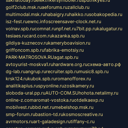
sakhatoday.ru
elektrikersymboler.ru
sputnikyes.ru
golf2club.msk.ru
aeforums.ru
zallclub.ru
multimodal.msk.ru
habaigry.ru
haikko.ru
sobakopedia.ru
isz-fest.ru
ewnc.info
screensaver-clock.net.ru
volnav.spb.ru
comnat.ru
npf.net.ru
7bit.pp.ru
kalugatur.ru
tesiaes.ru
card.com.ru
kazanka.spb.ru
gildiya-kuznecov.ru
kameryboavision.ru
griffoncom.spb.ru
fabrika-emotsiy.ru
PARK-MATROSOVA.RU
agat.spb.ru
avtoyurist-moskva1.ru
hardware.org.ru
схема-авто.рф
dg-lab.ru
angrup.ru
recruiter.spb.ru
music8.spb.ru
krsk124.ru
kubok.spb.ru
romanofforex.ru
analitikaplus.ru
spyonline.ru
zosikamery.ru
sloboda-ural.pp.ru
AUTO-COM.SU
hohota.net
alimy.ru
online-z.com
aromat-vostoka.ru
otdelkaexp.ru
mobilvest.ru
bbd.net.ru
mebelshop.msk.ru
smp-forum.ru
bastion-td.ru
kosmoscreative.ru
avrmotors.ru
art-galadesign.ru
tiffany-c.ru