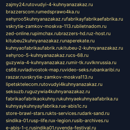
zajmy24.ru
tovudyi-4-kuhnyanazakaz.ru
brazzerscom.ru
medsprawo4ka.ru
xehyroo5kuhnyanazakaz.ru
fabrikayfabrikaefabrika.ru
vskrytie-zamkov-moskva-113.ru
biletnadom.ru
zed-online.ru
pimchax.ru
brazzers-hd.ru
z-host.ru
kitubeu2kuhnyanazakaz.ru
naperekate.ru
kuhnyaofabrikaufabrik.ru
kitubeu-2-kuhnyanazakaz.ru
xehyroo-5-kuhnyanazakaz.ru
cs-68.ru
guzywia-4-kuhnyanazakaz.ru
mir-tk.ru
vlknrussia.ru
cs68.ru
vladivostok-map.ru
video-seks.ru
bankaribi.ru
raszar.ru
vskrytie-zamkov-moskva113.ru
lipetsktelecom.ru
tovudyi4kuhnyanazakaz.ru
seksuzb.ru
guzywia4kuhnyanazakaz.ru
fabrikaofabrikaokuhny.ru
kuhnyaekuhnyaafabrika.ru
kuhnyaykuhnyayfabrika.ru
e-abis1c.ru
store-brawl-stars.ru
kts-services.ru
dark-sand.ru
sindika-01.ru
sp-life.ru
x-legion.ru
sib-archives.ru
e-abis-1-c.ru
sindika01.ru
venda-festival.ru