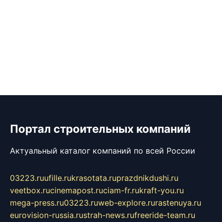
Портал строительных компаний
Актуальный каталог компаний по всей России
03223.ru
ufille.ru
krasotata.ru
prazdnikdushi.ru
veetbox.ru
cinemapost.ru
ciam-fr.ru
kraft-you.ru
mega-press.ru
03223.ru
web-explore.ru
rastenuya.ru
eurovision-russia.ru
strah-news.ru
freeride-team.ru