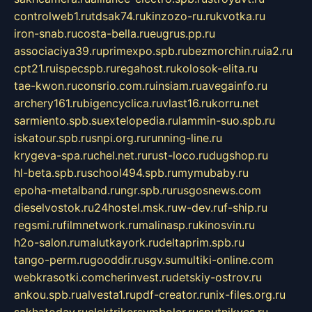
controlweb1.ru
tdsak74.ru
kinzozo-ru.ru
kvotka.ru
iron-snab.ru
costa-bella.ru
eugrus.pp.ru
associaciya39.ru
primexpo.spb.ru
bezmorchin.ru
ia2.ru
cpt21.ru
ispecspb.ru
regahost.ru
kolosok-elita.ru
tae-kwon.ru
consrio.com.ru
insiam.ru
avegainfo.ru
archery161.ru
bigencyclica.ru
vlast16.ru
korru.net
sarmiento.spb.su
extelopedia.ru
lammin-suo.spb.ru
iskatour.spb.ru
snpi.org.ru
running-line.ru
krygeva-spa.ru
chel.net.ru
rust-loco.ru
dugshop.ru
hl-beta.spb.ru
school494.spb.ru
mymubaby.ru
epoha-metalband.ru
ngr.spb.ru
rusgosnews.com
dieselvostok.ru
24hostel.msk.ru
w-dev.ru
f-ship.ru
regsmi.ru
filmnetwork.ru
malinasp.ru
kinosvin.ru
h2o-salon.ru
malutkayork.ru
deltaprim.spb.ru
tango-perm.ru
gooddir.ru
sgv.su
multiki-online.com
webkrasotki.com
cherinvest.ru
detskiy-ostrov.ru
ankou.spb.ru
alvesta1.ru
pdf-creator.ru
nix-files.org.ru