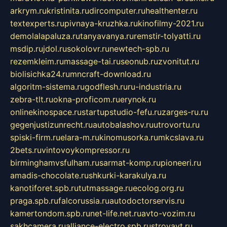
arkrym.ru
kristinita.ru
dircomputer.ru
healthenter.ru
textexperts.ru
pivnaya-kruzhka.ru
kinofilmy-2021.ru
demolalapaluza.ru
tanyavanya.ru
remstir-tolyatti.ru
msdip.ru
jdol.ru
sokolovr.ru
newtech-spb.ru
rezemkleim.ru
massage-tai.ru
seonub.ru
zvonitut.ru
biolisichka24.ru
mncraft-download.ru
algoritm-sistema.ru
godflesh.ru
ru-industria.ru
zebra-tlt.ru
okna-proficom.ru
erynok.ru
onlinekinospace.ru
startupstudio-fefu.ru
zarges-ru.ru
gegenjustizunrecht.ru
autobalashov.ru
utrovortu.ru
spiski-firm.ru
elara-m.ru
kinomusorka.ru
mkcslava.ru
2bets.ru
vintovoykompressor.ru
birminghamvsfulham.ru
sarmat-komp.ru
pioneeri.ru
amadis-chocolate.ru
shkurki-karakulya.ru
kanotiforet.spb.ru
tutmassage.ru
ecolog.org.ru
praga.spb.ru
falcorussia.ru
autodoctorservis.ru
kamertondom.spb.ru
net-life.net.ru
avto-vozim.ru
sakhcamera.ru
alliance-electro.spb.ru
stroyavt.ru