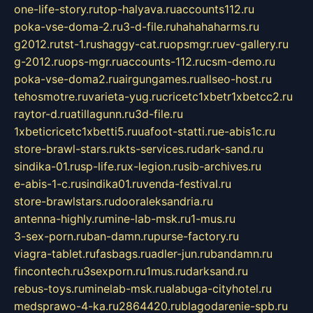
one-life-story.ru
top-halyava.ru
accounts112.ru
poka-vse-doma-2.ru
3-d-file.ru
hahahaharms.ru
g2012.ru
tst-1.ru
shaggy-cat.ru
opsmgr.ru
ev-gallery.ru
g-2012.ru
ops-mgr.ru
accounts-112.ru
csm-demo.ru
poka-vse-doma2.ru
airgungames.ru
allseo-host.ru
tehosmotre.ru
varieta-yug.ru
cricetc1xbetr1xbetcc2.ru
raytor-d.ru
atillagunn.ru
3d-file.ru
1xbeticricetc1xbetti5.ru
uafoot-statti.ru
e-abis1c.ru
store-brawl-stars.ru
kts-services.ru
dark-sand.ru
sindika-01.ru
sp-life.ru
x-legion.ru
sib-archives.ru
e-abis-1-c.ru
sindika01.ru
venda-festival.ru
store-brawlstars.ru
dooraleksandria.ru
antenna-highly.ru
mine-lab-msk.ru
1-mus.ru
3-sex-porn.ru
ban-damn.ru
purse-factory.ru
viagra-tablet.ru
fasbags.ru
adler-jun.ru
bandamn.ru
fincontech.ru
3sexporn.ru
1mus.ru
darksand.ru
rebus-toys.ru
minelab-msk.ru
alabuga-cityhotel.ru
medsprawo-4-ka.ru
2864420.ru
blagodarenie-spb.ru