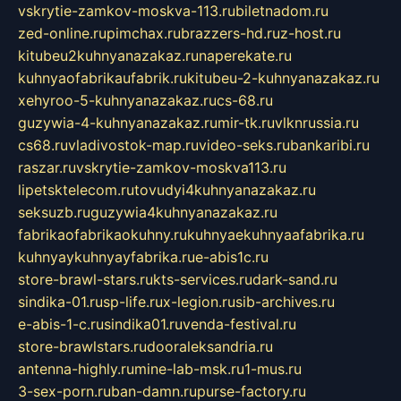
vskrytie-zamkov-moskva-113.ru
biletnadom.ru
zed-online.ru
pimchax.ru
brazzers-hd.ru
z-host.ru
kitubeu2kuhnyanazakaz.ru
naperekate.ru
kuhnyaofabrikaufabrik.ru
kitubeu-2-kuhnyanazakaz.ru
xehyroo-5-kuhnyanazakaz.ru
cs-68.ru
guzywia-4-kuhnyanazakaz.ru
mir-tk.ru
vlknrussia.ru
cs68.ru
vladivostok-map.ru
video-seks.ru
bankaribi.ru
raszar.ru
vskrytie-zamkov-moskva113.ru
lipetsktelecom.ru
tovudyi4kuhnyanazakaz.ru
seksuzb.ru
guzywia4kuhnyanazakaz.ru
fabrikaofabrikaokuhny.ru
kuhnyaekuhnyaafabrika.ru
kuhnyaykuhnyayfabrika.ru
e-abis1c.ru
store-brawl-stars.ru
kts-services.ru
dark-sand.ru
sindika-01.ru
sp-life.ru
x-legion.ru
sib-archives.ru
e-abis-1-c.ru
sindika01.ru
venda-festival.ru
store-brawlstars.ru
dooraleksandria.ru
antenna-highly.ru
mine-lab-msk.ru
1-mus.ru
3-sex-porn.ru
ban-damn.ru
purse-factory.ru