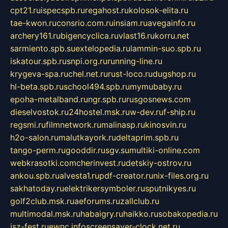
cpt21.ru
ispecspb.ru
regahost.ru
kolosok-elita.ru
tae-kwon.ru
consrio.com.ru
insiam.ru
avegainfo.ru
archery161.ru
bigencyclica.ru
vlast16.ru
korru.net
sarmiento.spb.su
extelopedia.ru
lammin-suo.spb.ru
iskatour.spb.ru
snpi.org.ru
running-line.ru
krygeva-spa.ru
chel.net.ru
rust-loco.ru
dugshop.ru
hl-beta.spb.ru
school494.spb.ru
mymubaby.ru
epoha-metalband.ru
ngr.spb.ru
rusgosnews.com
dieselvostok.ru
24hostel.msk.ru
w-dev.ru
f-ship.ru
regsmi.ru
filmnetwork.ru
malinasp.ru
kinosvin.ru
h2o-salon.ru
malutkayork.ru
deltaprim.spb.ru
tango-perm.ru
gooddir.ru
sgv.su
multiki-online.com
webkrasotki.com
cherinvest.ru
detskiy-ostrov.ru
ankou.spb.ru
alvesta1.ru
pdf-creator.ru
nix-files.org.ru
sakhatoday.ru
elektrikersymboler.ru
sputnikyes.ru
golf2club.msk.ru
aeforums.ru
zallclub.ru
multimodal.msk.ru
habaigry.ru
haikko.ru
sobakopedia.ru
isz-fest.ru
ewnc.info
screensaver-clock.net.ru