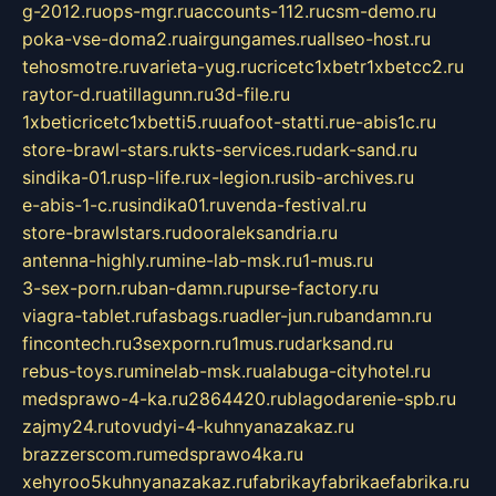
g-2012.ru
ops-mgr.ru
accounts-112.ru
csm-demo.ru
poka-vse-doma2.ru
airgungames.ru
allseo-host.ru
tehosmotre.ru
varieta-yug.ru
cricetc1xbetr1xbetcc2.ru
raytor-d.ru
atillagunn.ru
3d-file.ru
1xbeticricetc1xbetti5.ru
uafoot-statti.ru
e-abis1c.ru
store-brawl-stars.ru
kts-services.ru
dark-sand.ru
sindika-01.ru
sp-life.ru
x-legion.ru
sib-archives.ru
e-abis-1-c.ru
sindika01.ru
venda-festival.ru
store-brawlstars.ru
dooraleksandria.ru
antenna-highly.ru
mine-lab-msk.ru
1-mus.ru
3-sex-porn.ru
ban-damn.ru
purse-factory.ru
viagra-tablet.ru
fasbags.ru
adler-jun.ru
bandamn.ru
fincontech.ru
3sexporn.ru
1mus.ru
darksand.ru
rebus-toys.ru
minelab-msk.ru
alabuga-cityhotel.ru
medsprawo-4-ka.ru
2864420.ru
blagodarenie-spb.ru
zajmy24.ru
tovudyi-4-kuhnyanazakaz.ru
brazzerscom.ru
medsprawo4ka.ru
xehyroo5kuhnyanazakaz.ru
fabrikayfabrikaefabrika.ru