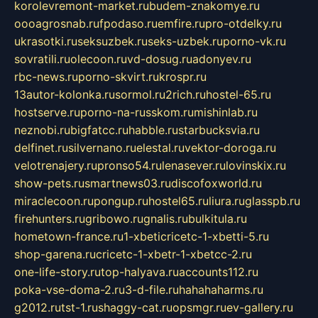
korolevremont-market.ru
budem-znakomye.ru
oooagrosnab.ru
fpodaso.ru
emfire.ru
pro-otdelky.ru
ukrasotki.ru
seksuzbek.ru
seks-uzbek.ru
porno-vk.ru
sovratili.ru
olecoon.ru
vd-dosug.ru
adonyev.ru
rbc-news.ru
porno-skvirt.ru
krospr.ru
13autor-kolonka.ru
sormol.ru
2rich.ru
hostel-65.ru
hostserve.ru
porno-na-russkom.ru
mishinlab.ru
neznobi.ru
bigfatcc.ru
habble.ru
starbucksvia.ru
delfinet.ru
silvernano.ru
elestal.ru
vektor-doroga.ru
velotrenajery.ru
pronso54.ru
lenasever.ru
lovinskix.ru
show-pets.ru
smartnews03.ru
discofoxworld.ru
miraclecoon.ru
pongup.ru
hostel65.ru
liura.ru
glasspb.ru
firehunters.ru
gribowo.ru
gnalis.ru
bulkitula.ru
hometown-france.ru
1-xbeticricetc-1-xbetti-5.ru
shop-garena.ru
cricetc-1-xbetr-1-xbetcc-2.ru
one-life-story.ru
top-halyava.ru
accounts112.ru
poka-vse-doma-2.ru
3-d-file.ru
hahahaharms.ru
g2012.ru
tst-1.ru
shaggy-cat.ru
opsmgr.ru
ev-gallery.ru