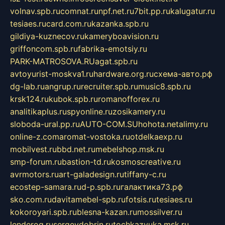
volnav.spb.ru
comnat.ru
npf.net.ru
7bit.pp.ru
kalugatur.ru
tesiaes.ru
card.com.ru
kazanka.spb.ru
gildiya-kuznecov.ru
kameryboavision.ru
griffoncom.spb.ru
fabrika-emotsiy.ru
PARK-MATROSOVA.RU
agat.spb.ru
avtoyurist-moskva1.ru
hardware.org.ru
схема-авто.рф
dg-lab.ru
angrup.ru
recruiter.spb.ru
music8.spb.ru
krsk124.ru
kubok.spb.ru
romanofforex.ru
analitikaplus.ru
spyonline.ru
zosikamery.ru
sloboda-ural.pp.ru
AUTO-COM.SU
hohota.net
alimy.ru
online-z.com
aromat-vostoka.ru
otdelkaexp.ru
mobilvest.ru
bbd.net.ru
mebelshop.msk.ru
smp-forum.ru
bastion-td.ru
kosmoscreative.ru
avrmotors.ru
art-galadesign.ru
tiffany-c.ru
ecostep-samara.ru
d-p.spb.ru
галактика73.рф
sko.com.ru
davitamebel-spb.ru
fotsis.ru
tesiaes.ru
kokoroyari.spb.ru
blesna-kazan.ru
mossilver.ru
lenderoq.ru
sergeydobrin.ru
tochkazvuka.msk.ru