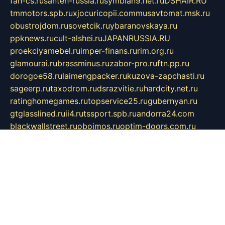
fan-cs.ru
santeh-russia.ru
symbian9.net.ru
DSHAIR.RU
tmmotors.spb.ru
xjocuricopii.com
musavtomat.msk.ru
obustrojdom.ru
sovetcik.ru
ybaranovskaya.ru
ppknews.ru
cult-alshei.ru
JAPANRUSSIA.RU
proekciyamebel.ru
imper-finans.ru
rim.org.ru
glamourai.ru
brassminus.ru
zabor-pro.ru
ftn.pp.ru
dorogoe58.ru
laimengpacker.ru
kuzova-zapchasti.ru
sageerp.ru
taxodrom.ru
dsrazvitie.ru
hardcity.net.ru
ratinghomegames.ru
topservice25.ru
gubernyan.ru
gtglasslined.ru
ii4.ru
tssport.spb.ru
andorra24.com
blackwallstreet.ru
oboimos.ru
optim-doors.com.ru
ikuch.ru
nycr.org.ru
npa21.ru
vremya-ch.spb.ru
desert000.ru
ivtorgi.ru
ifiori.ru
catalog-statei.ru
dcv.org.ru
spetsmaster174.ru
ipkameryhiseeu.ru
dum26.ru
ruspol.spb.ru
fr-opendp.ru
kam-solnyshko.ru
cheyenne-arapaho.ru
sevzapmetal.spb.ru
ted-lapidus.spb.ru
parasite-eliminator.ru
sigma-complete.ru
modernworld.ru
dama-moda.ru