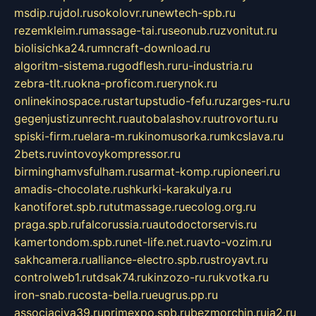
msdip.ru
jdol.ru
sokolovr.ru
newtech-spb.ru
rezemkleim.ru
massage-tai.ru
seonub.ru
zvonitut.ru
biolisichka24.ru
mncraft-download.ru
algoritm-sistema.ru
godflesh.ru
ru-industria.ru
zebra-tlt.ru
okna-proficom.ru
erynok.ru
onlinekinospace.ru
startupstudio-fefu.ru
zarges-ru.ru
gegenjustizunrecht.ru
autobalashov.ru
utrovortu.ru
spiski-firm.ru
elara-m.ru
kinomusorka.ru
mkcslava.ru
2bets.ru
vintovoykompressor.ru
birminghamvsfulham.ru
sarmat-komp.ru
pioneeri.ru
amadis-chocolate.ru
shkurki-karakulya.ru
kanotiforet.spb.ru
tutmassage.ru
ecolog.org.ru
praga.spb.ru
falcorussia.ru
autodoctorservis.ru
kamertondom.spb.ru
net-life.net.ru
avto-vozim.ru
sakhcamera.ru
alliance-electro.spb.ru
stroyavt.ru
controlweb1.ru
tdsak74.ru
kinzozo-ru.ru
kvotka.ru
iron-snab.ru
costa-bella.ru
eugrus.pp.ru
associaciya39.ru
primexpo.spb.ru
bezmorchin.ru
ia2.ru