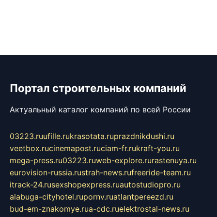
Портал строительных компаний
Актуальный каталог компаний по всей России
03223.ru
ufille.ru
krasotata.ru
prazdnikdushi.ru
veetbox.ru
cinemapost.ru
ciam-fr.ru
kraft-you.ru
mega-press.ru
03223.ru
web-explore.ru
rastenuya.ru
eurovision-russia.ru
strah-news.ru
freeride-team.ru
itrack-24.ru
sexshopexpress.ru
autostudiopro.ru
alabuga-cityhotel.ru
pornv.ru
atlantpereezd.ru
bud-em-znakomye.ru
a-cdc.ru
elektrostal-news.ru