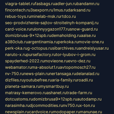
viagra-tablet.ru
fasbags.ru
adler-jun.ru
bandamn.ru
fincontech.ru
3sexporn.ru
1mus.ru
darksand.ru
rebus-toys.ru
minelab-msk.ru
rtdco.ru
seo-prodvizhenie-sajtov-stroitelnyh-kompanij.ru
card-voice.ru
rulonnyygazon177.ru
snow-guard.ru
domizbrusa-9x12spb.ru
demaholding.ru
aalse.ru
a380club.ru
argentinamia.ru
perkoka.ru
movie-one.ru
perk-oka.ru
g-octopus.ru
sibarchives.ru
andreislyusar.ru
naruto-x.ru
pursefactory.ru
tor-lyubov-i-grom.ru
spayderhed-2022.ru
movieone.ru
evro-dez.ru
webamator.ru
ma-absolut1.ru
avtopomosch27.ru
nv-750.ru
news-plain.ru
nertansaga.ru
delanalad.ru
dizfiles.ru
youtubefree.ru
aria-family.ru
roadli.ru
planeta-samara.ru
mysmartbuy.ru
matrasy-kemerovo.ru
ashanet.ru
trade-farm.ru
dotcustoms.ru
domizbrusa9x12spb.ru
autodamp.ru
narasimha.ru
djcommodities.ru
nv750.ru
x-ton.ru
newsplain.ru
cardvoice.ru
modopaper.ru
manunae.ru