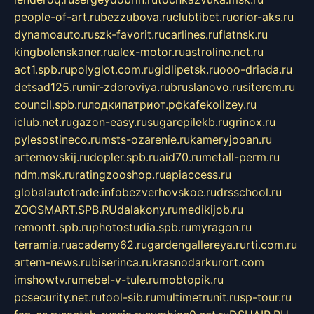
people-of-art.ru
bezzubova.ru
clubtibet.ru
orior-aks.ru
dynamoauto.ru
szk-favorit.ru
carlines.ru
flatnsk.ru
kingbolenskaner.ru
alex-motor.ru
astroline.net.ru
act1.spb.ru
polyglot.com.ru
gidlipetsk.ru
ooo-driada.ru
detsad125.ru
mir-zdoroviya.ru
bruslanovo.ru
siterem.ru
council.spb.ru
лодкипатриот.рф
kafekolizey.ru
iclub.net.ru
gazon-easy.ru
sugarepilekb.ru
grinox.ru
pylesostineco.ru
msts-ozarenie.ru
kameryjooan.ru
artemovskij.ru
dopler.spb.ru
aid70.ru
metall-perm.ru
ndm.msk.ru
ratingzooshop.ru
apiaccess.ru
globalautotrade.info
bezverhovskoe.ru
drsschool.ru
ZOOSMART.SPB.RU
dalakony.ru
medikijob.ru
remontt.spb.ru
photostudia.spb.ru
myragon.ru
terramia.ru
academy62.ru
gardengallereya.ru
rti.com.ru
artem-news.ru
biserinca.ru
krasnodarkurort.com
imshowtv.ru
mebel-v-tule.ru
mobtopik.ru
pcsecurity.net.ru
tool-sib.ru
multimetrunit.ru
sp-tour.ru