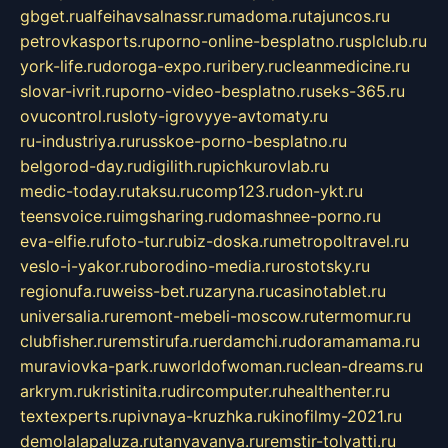
gbget.ru
alfeihavsalnassr.ru
madoma.ru
tajuncos.ru
petrovkasports.ru
porno-online-besplatno.ru
splclub.ru
york-life.ru
doroga-expo.ru
ribery.ru
cleanmedicine.ru
slovar-ivrit.ru
porno-video-besplatno.ru
seks-365.ru
ovucontrol.ru
sloty-igrovyye-avtomaty.ru
ru-industriya.ru
russkoe-porno-besplatno.ru
belgorod-day.ru
digilith.ru
pichkurovlab.ru
medic-today.ru
taksu.ru
comp123.ru
don-ykt.ru
teensvoice.ru
imgsharing.ru
domashnee-porno.ru
eva-elfie.ru
foto-tur.ru
biz-doska.ru
metropoltravel.ru
veslo-i-yakor.ru
borodino-media.ru
rostotsky.ru
regionufa.ru
weiss-bet.ru
zaryna.ru
casinotablet.ru
universalia.ru
remont-mebeli-moscow.ru
termomur.ru
clubfisher.ru
remstirufa.ru
erdamchi.ru
doramamama.ru
muraviovka-park.ru
worldofwoman.ru
clean-dreams.ru
arkrym.ru
kristinita.ru
dircomputer.ru
healthenter.ru
textexperts.ru
pivnaya-kruzhka.ru
kinofilmy-2021.ru
demolalapaluza.ru
tanyavanya.ru
remstir-tolyatti.ru