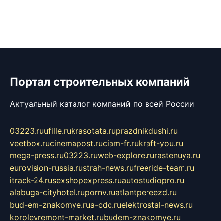
Портал строительных компаний
Актуальный каталог компаний по всей России
03223.ru
ufille.ru
krasotata.ru
prazdnikdushi.ru
veetbox.ru
cinemapost.ru
ciam-fr.ru
kraft-you.ru
mega-press.ru
03223.ru
web-explore.ru
rastenuya.ru
eurovision-russia.ru
strah-news.ru
freeride-team.ru
itrack-24.ru
sexshopexpress.ru
autostudiopro.ru
alabuga-cityhotel.ru
pornv.ru
atlantpereezd.ru
bud-em-znakomye.ru
a-cdc.ru
elektrostal-news.ru
korolevremont-market.ru
budem-znakomye.ru