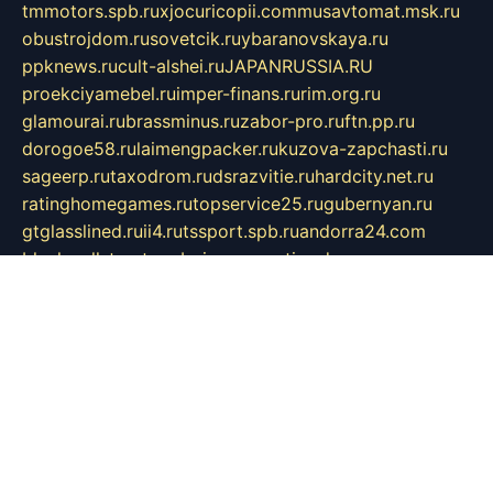
tmmotors.spb.ru
xjocuricopii.com
musavtomat.msk.ru
obustrojdom.ru
sovetcik.ru
ybaranovskaya.ru
ppknews.ru
cult-alshei.ru
JAPANRUSSIA.RU
proekciyamebel.ru
imper-finans.ru
rim.org.ru
glamourai.ru
brassminus.ru
zabor-pro.ru
ftn.pp.ru
dorogoe58.ru
laimengpacker.ru
kuzova-zapchasti.ru
sageerp.ru
taxodrom.ru
dsrazvitie.ru
hardcity.net.ru
ratinghomegames.ru
topservice25.ru
gubernyan.ru
gtglasslined.ru
ii4.ru
tssport.spb.ru
andorra24.com
blackwallstreet.ru
oboimos.ru
optim-doors.com.ru
ikuch.ru
nycr.org.ru
npa21.ru
vremya-ch.spb.ru
desert000.ru
ivtorgi.ru
ifiori.ru
catalog-statei.ru
dcv.org.ru
spetsmaster174.ru
ipkameryhiseeu.ru
dum26.ru
ruspol.spb.ru
fr-opendp.ru
kam-solnyshko.ru
cheyenne-arapaho.ru
sevzapmetal.spb.ru
ted-lapidus.spb.ru
parasite-eliminator.ru
sigma-complete.ru
modernworld.ru
dama-moda.ru
eholot-group.ru
sk-nvkz.ru
DRONGOLD.RU