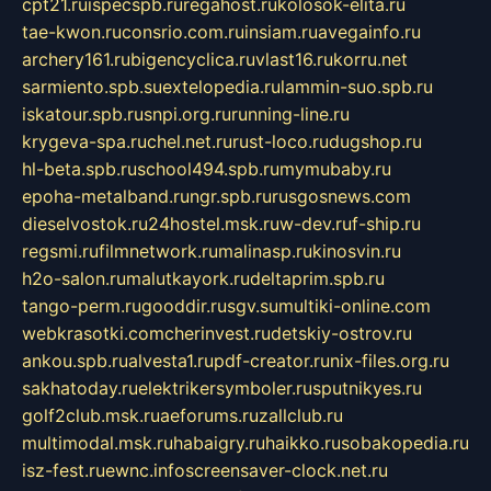
cpt21.ru
ispecspb.ru
regahost.ru
kolosok-elita.ru
tae-kwon.ru
consrio.com.ru
insiam.ru
avegainfo.ru
archery161.ru
bigencyclica.ru
vlast16.ru
korru.net
sarmiento.spb.su
extelopedia.ru
lammin-suo.spb.ru
iskatour.spb.ru
snpi.org.ru
running-line.ru
krygeva-spa.ru
chel.net.ru
rust-loco.ru
dugshop.ru
hl-beta.spb.ru
school494.spb.ru
mymubaby.ru
epoha-metalband.ru
ngr.spb.ru
rusgosnews.com
dieselvostok.ru
24hostel.msk.ru
w-dev.ru
f-ship.ru
regsmi.ru
filmnetwork.ru
malinasp.ru
kinosvin.ru
h2o-salon.ru
malutkayork.ru
deltaprim.spb.ru
tango-perm.ru
gooddir.ru
sgv.su
multiki-online.com
webkrasotki.com
cherinvest.ru
detskiy-ostrov.ru
ankou.spb.ru
alvesta1.ru
pdf-creator.ru
nix-files.org.ru
sakhatoday.ru
elektrikersymboler.ru
sputnikyes.ru
golf2club.msk.ru
aeforums.ru
zallclub.ru
multimodal.msk.ru
habaigry.ru
haikko.ru
sobakopedia.ru
isz-fest.ru
ewnc.info
screensaver-clock.net.ru