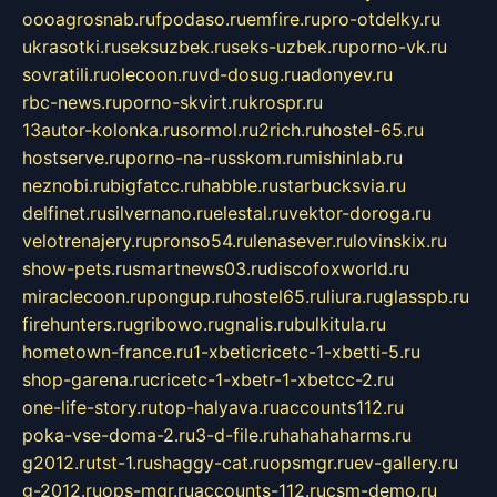
oooagrosnab.ru
fpodaso.ru
emfire.ru
pro-otdelky.ru
ukrasotki.ru
seksuzbek.ru
seks-uzbek.ru
porno-vk.ru
sovratili.ru
olecoon.ru
vd-dosug.ru
adonyev.ru
rbc-news.ru
porno-skvirt.ru
krospr.ru
13autor-kolonka.ru
sormol.ru
2rich.ru
hostel-65.ru
hostserve.ru
porno-na-russkom.ru
mishinlab.ru
neznobi.ru
bigfatcc.ru
habble.ru
starbucksvia.ru
delfinet.ru
silvernano.ru
elestal.ru
vektor-doroga.ru
velotrenajery.ru
pronso54.ru
lenasever.ru
lovinskix.ru
show-pets.ru
smartnews03.ru
discofoxworld.ru
miraclecoon.ru
pongup.ru
hostel65.ru
liura.ru
glasspb.ru
firehunters.ru
gribowo.ru
gnalis.ru
bulkitula.ru
hometown-france.ru
1-xbeticricetc-1-xbetti-5.ru
shop-garena.ru
cricetc-1-xbetr-1-xbetcc-2.ru
one-life-story.ru
top-halyava.ru
accounts112.ru
poka-vse-doma-2.ru
3-d-file.ru
hahahaharms.ru
g2012.ru
tst-1.ru
shaggy-cat.ru
opsmgr.ru
ev-gallery.ru
g-2012.ru
ops-mgr.ru
accounts-112.ru
csm-demo.ru