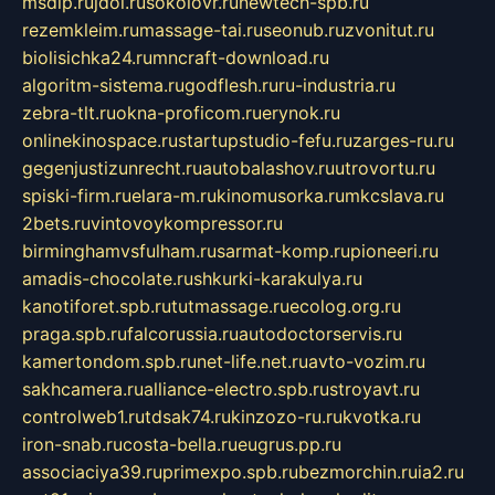
msdip.ru
jdol.ru
sokolovr.ru
newtech-spb.ru
rezemkleim.ru
massage-tai.ru
seonub.ru
zvonitut.ru
biolisichka24.ru
mncraft-download.ru
algoritm-sistema.ru
godflesh.ru
ru-industria.ru
zebra-tlt.ru
okna-proficom.ru
erynok.ru
onlinekinospace.ru
startupstudio-fefu.ru
zarges-ru.ru
gegenjustizunrecht.ru
autobalashov.ru
utrovortu.ru
spiski-firm.ru
elara-m.ru
kinomusorka.ru
mkcslava.ru
2bets.ru
vintovoykompressor.ru
birminghamvsfulham.ru
sarmat-komp.ru
pioneeri.ru
amadis-chocolate.ru
shkurki-karakulya.ru
kanotiforet.spb.ru
tutmassage.ru
ecolog.org.ru
praga.spb.ru
falcorussia.ru
autodoctorservis.ru
kamertondom.spb.ru
net-life.net.ru
avto-vozim.ru
sakhcamera.ru
alliance-electro.spb.ru
stroyavt.ru
controlweb1.ru
tdsak74.ru
kinzozo-ru.ru
kvotka.ru
iron-snab.ru
costa-bella.ru
eugrus.pp.ru
associaciya39.ru
primexpo.spb.ru
bezmorchin.ru
ia2.ru