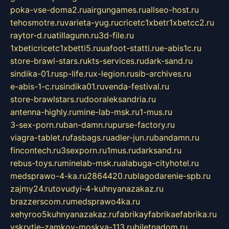
poka-vse-doma2.ru
airgungames.ru
allseo-host.ru
tehosmotre.ru
varieta-yug.ru
cricetc1xbetr1xbetcc2.ru
raytor-d.ru
atillagunn.ru
3d-file.ru
1xbeticricetc1xbetti5.ru
uafoot-statti.ru
e-abis1c.ru
store-brawl-stars.ru
kts-services.ru
dark-sand.ru
sindika-01.ru
sp-life.ru
x-legion.ru
sib-archives.ru
e-abis-1-c.ru
sindika01.ru
venda-festival.ru
store-brawlstars.ru
dooraleksandria.ru
antenna-highly.ru
mine-lab-msk.ru
1-mus.ru
3-sex-porn.ru
ban-damn.ru
purse-factory.ru
viagra-tablet.ru
fasbags.ru
adler-jun.ru
bandamn.ru
fincontech.ru
3sexporn.ru
1mus.ru
darksand.ru
rebus-toys.ru
minelab-msk.ru
alabuga-cityhotel.ru
medsprawo-4-ka.ru
2864420.ru
blagodarenie-spb.ru
zajmy24.ru
tovudyi-4-kuhnyanazakaz.ru
brazzerscom.ru
medsprawo4ka.ru
xehyroo5kuhnyanazakaz.ru
fabrikayfabrikaefabrika.ru
vskrytie-zamkov-moskva-113.ru
biletnadom.ru