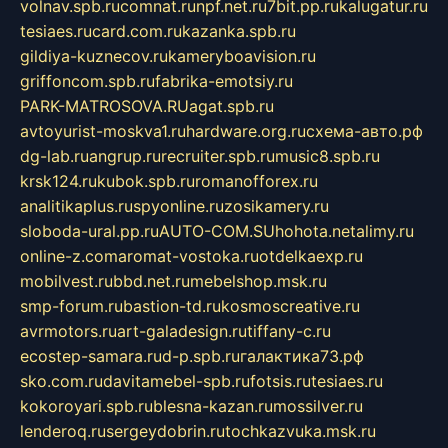
volnav.spb.ru
comnat.ru
npf.net.ru
7bit.pp.ru
kalugatur.ru
tesiaes.ru
card.com.ru
kazanka.spb.ru
gildiya-kuznecov.ru
kameryboavision.ru
griffoncom.spb.ru
fabrika-emotsiy.ru
PARK-MATROSOVA.RU
agat.spb.ru
avtoyurist-moskva1.ru
hardware.org.ru
схема-авто.рф
dg-lab.ru
angrup.ru
recruiter.spb.ru
music8.spb.ru
krsk124.ru
kubok.spb.ru
romanofforex.ru
analitikaplus.ru
spyonline.ru
zosikamery.ru
sloboda-ural.pp.ru
AUTO-COM.SU
hohota.net
alimy.ru
online-z.com
aromat-vostoka.ru
otdelkaexp.ru
mobilvest.ru
bbd.net.ru
mebelshop.msk.ru
smp-forum.ru
bastion-td.ru
kosmoscreative.ru
avrmotors.ru
art-galadesign.ru
tiffany-c.ru
ecostep-samara.ru
d-p.spb.ru
галактика73.рф
sko.com.ru
davitamebel-spb.ru
fotsis.ru
tesiaes.ru
kokoroyari.spb.ru
blesna-kazan.ru
mossilver.ru
lenderoq.ru
sergeydobrin.ru
tochkazvuka.msk.ru