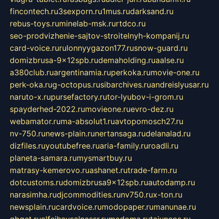
fincontech.ru
3sexporn.ru
1mus.ru
darksand.ru
rebus-toys.ru
minelab-msk.ru
rtdco.ru
seo-prodvizhenie-sajtov-stroitelnyh-kompanij.ru
card-voice.ru
rulonnyygazon177.ru
snow-guard.ru
domizbrusa-9x12spb.ru
demaholding.ru
aalse.ru
a380club.ru
argentinamia.ru
perkoka.ru
movie-one.ru
perk-oka.ru
g-octopus.ru
sibarchives.ru
andreislyusar.ru
naruto-x.ru
pursefactory.ru
tor-lyubov-i-grom.ru
spayderhed-2022.ru
movieone.ru
evro-dez.ru
webamator.ru
ma-absolut1.ru
avtopomosch27.ru
nv-750.ru
news-plain.ru
nertansaga.ru
delanalad.ru
dizfiles.ru
youtubefree.ru
aria-family.ru
roadli.ru
planeta-samara.ru
mysmartbuy.ru
matrasy-kemerovo.ru
ashanet.ru
trade-farm.ru
dotcustoms.ru
domizbrusa9x12spb.ru
autodamp.ru
narasimha.ru
djcommodities.ru
nv750.ru
x-ton.ru
newsplain.ru
cardvoice.ru
modopaper.ru
manunae.ru