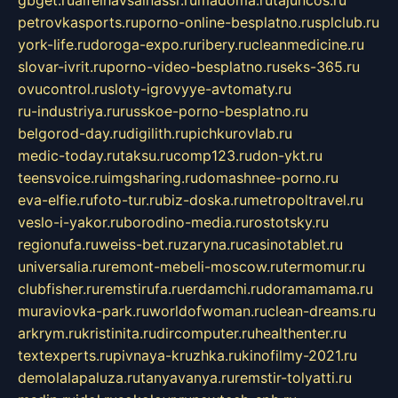
gbget.ru
alfeihavsalnassr.ru
madoma.ru
tajuncos.ru
petrovkasports.ru
porno-online-besplatno.ru
splclub.ru
york-life.ru
doroga-expo.ru
ribery.ru
cleanmedicine.ru
slovar-ivrit.ru
porno-video-besplatno.ru
seks-365.ru
ovucontrol.ru
sloty-igrovyye-avtomaty.ru
ru-industriya.ru
russkoe-porno-besplatno.ru
belgorod-day.ru
digilith.ru
pichkurovlab.ru
medic-today.ru
taksu.ru
comp123.ru
don-ykt.ru
teensvoice.ru
imgsharing.ru
domashnee-porno.ru
eva-elfie.ru
foto-tur.ru
biz-doska.ru
metropoltravel.ru
veslo-i-yakor.ru
borodino-media.ru
rostotsky.ru
regionufa.ru
weiss-bet.ru
zaryna.ru
casinotablet.ru
universalia.ru
remont-mebeli-moscow.ru
termomur.ru
clubfisher.ru
remstirufa.ru
erdamchi.ru
doramamama.ru
muraviovka-park.ru
worldofwoman.ru
clean-dreams.ru
arkrym.ru
kristinita.ru
dircomputer.ru
healthenter.ru
textexperts.ru
pivnaya-kruzhka.ru
kinofilmy-2021.ru
demolalapaluza.ru
tanyavanya.ru
remstir-tolyatti.ru