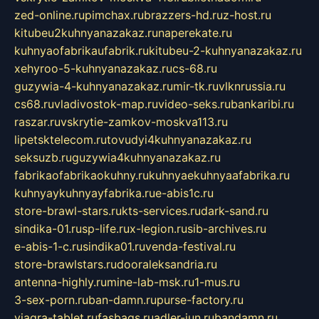
zed-online.ru
pimchax.ru
brazzers-hd.ru
z-host.ru
kitubeu2kuhnyanazakaz.ru
naperekate.ru
kuhnyaofabrikaufabrik.ru
kitubeu-2-kuhnyanazakaz.ru
xehyroo-5-kuhnyanazakaz.ru
cs-68.ru
guzywia-4-kuhnyanazakaz.ru
mir-tk.ru
vlknrussia.ru
cs68.ru
vladivostok-map.ru
video-seks.ru
bankaribi.ru
raszar.ru
vskrytie-zamkov-moskva113.ru
lipetsktelecom.ru
tovudyi4kuhnyanazakaz.ru
seksuzb.ru
guzywia4kuhnyanazakaz.ru
fabrikaofabrikaokuhny.ru
kuhnyaekuhnyaafabrika.ru
kuhnyaykuhnyayfabrika.ru
e-abis1c.ru
store-brawl-stars.ru
kts-services.ru
dark-sand.ru
sindika-01.ru
sp-life.ru
x-legion.ru
sib-archives.ru
e-abis-1-c.ru
sindika01.ru
venda-festival.ru
store-brawlstars.ru
dooraleksandria.ru
antenna-highly.ru
mine-lab-msk.ru
1-mus.ru
3-sex-porn.ru
ban-damn.ru
purse-factory.ru
viagra-tablet.ru
fasbags.ru
adler-jun.ru
bandamn.ru