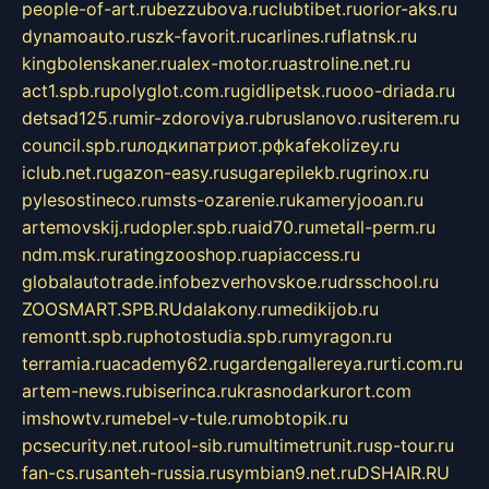
people-of-art.ru
bezzubova.ru
clubtibet.ru
orior-aks.ru
dynamoauto.ru
szk-favorit.ru
carlines.ru
flatnsk.ru
kingbolenskaner.ru
alex-motor.ru
astroline.net.ru
act1.spb.ru
polyglot.com.ru
gidlipetsk.ru
ooo-driada.ru
detsad125.ru
mir-zdoroviya.ru
bruslanovo.ru
siterem.ru
council.spb.ru
лодкипатриот.рф
kafekolizey.ru
iclub.net.ru
gazon-easy.ru
sugarepilekb.ru
grinox.ru
pylesostineco.ru
msts-ozarenie.ru
kameryjooan.ru
artemovskij.ru
dopler.spb.ru
aid70.ru
metall-perm.ru
ndm.msk.ru
ratingzooshop.ru
apiaccess.ru
globalautotrade.info
bezverhovskoe.ru
drsschool.ru
ZOOSMART.SPB.RU
dalakony.ru
medikijob.ru
remontt.spb.ru
photostudia.spb.ru
myragon.ru
terramia.ru
academy62.ru
gardengallereya.ru
rti.com.ru
artem-news.ru
biserinca.ru
krasnodarkurort.com
imshowtv.ru
mebel-v-tule.ru
mobtopik.ru
pcsecurity.net.ru
tool-sib.ru
multimetrunit.ru
sp-tour.ru
fan-cs.ru
santeh-russia.ru
symbian9.net.ru
DSHAIR.RU