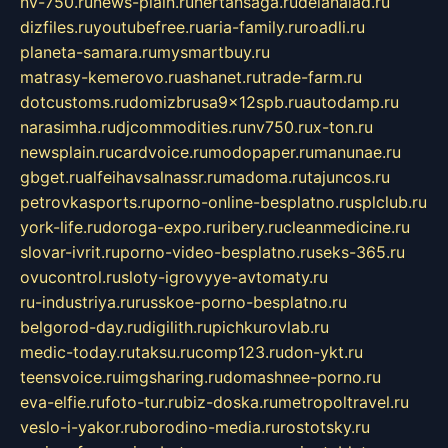
nv-750.ru
news-plain.ru
nertansaga.ru
delanalad.ru
dizfiles.ru
youtubefree.ru
aria-family.ru
roadli.ru
planeta-samara.ru
mysmartbuy.ru
matrasy-kemerovo.ru
ashanet.ru
trade-farm.ru
dotcustoms.ru
domizbrusa9x12spb.ru
autodamp.ru
narasimha.ru
djcommodities.ru
nv750.ru
x-ton.ru
newsplain.ru
cardvoice.ru
modopaper.ru
manunae.ru
gbget.ru
alfeihavsalnassr.ru
madoma.ru
tajuncos.ru
petrovkasports.ru
porno-online-besplatno.ru
splclub.ru
york-life.ru
doroga-expo.ru
ribery.ru
cleanmedicine.ru
slovar-ivrit.ru
porno-video-besplatno.ru
seks-365.ru
ovucontrol.ru
sloty-igrovyye-avtomaty.ru
ru-industriya.ru
russkoe-porno-besplatno.ru
belgorod-day.ru
digilith.ru
pichkurovlab.ru
medic-today.ru
taksu.ru
comp123.ru
don-ykt.ru
teensvoice.ru
imgsharing.ru
domashnee-porno.ru
eva-elfie.ru
foto-tur.ru
biz-doska.ru
metropoltravel.ru
veslo-i-yakor.ru
borodino-media.ru
rostotsky.ru