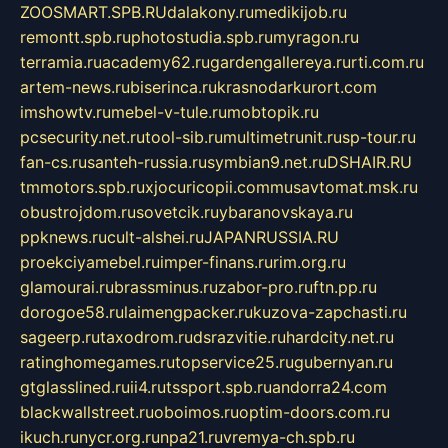
ZOOSMART.SPB.RU
dalakony.ru
medikijob.ru
remontt.spb.ru
photostudia.spb.ru
myragon.ru
terramia.ru
academy62.ru
gardengallereya.ru
rti.com.ru
artem-news.ru
biserinca.ru
krasnodarkurort.com
imshowtv.ru
mebel-v-tule.ru
mobtopik.ru
pcsecurity.net.ru
tool-sib.ru
multimetrunit.ru
sp-tour.ru
fan-cs.ru
santeh-russia.ru
symbian9.net.ru
DSHAIR.RU
tmmotors.spb.ru
xjocuricopii.com
musavtomat.msk.ru
obustrojdom.ru
sovetcik.ru
ybaranovskaya.ru
ppknews.ru
cult-alshei.ru
JAPANRUSSIA.RU
proekciyamebel.ru
imper-finans.ru
rim.org.ru
glamourai.ru
brassminus.ru
zabor-pro.ru
ftn.pp.ru
dorogoe58.ru
laimengpacker.ru
kuzova-zapchasti.ru
sageerp.ru
taxodrom.ru
dsrazvitie.ru
hardcity.net.ru
ratinghomegames.ru
topservice25.ru
gubernyan.ru
gtglasslined.ru
ii4.ru
tssport.spb.ru
andorra24.com
blackwallstreet.ru
oboimos.ru
optim-doors.com.ru
ikuch.ru
nycr.org.ru
npa21.ru
vremya-ch.spb.ru