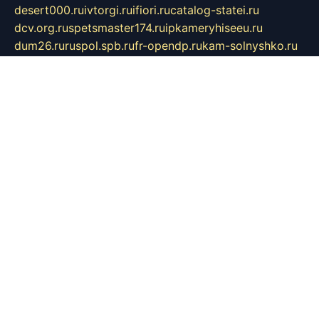
desert000.ru
ivtorgi.ru
ifiori.ru
catalog-statei.ru
dcv.org.ru
spetsmaster174.ru
ipkameryhiseeu.ru
dum26.ru
ruspol.spb.ru
fr-opendp.ru
kam-solnyshko.ru
cheyenne-arapaho.ru
sevzapmetal.spb.ru
ted-lapidus.spb.ru
parasite-eliminator.ru
sigma-complete.ru
modernworld.ru
dama-moda.ru
eholot-group.ru
sk-nvkz.ru
DRONGOLD.RU
democratia2.ru
i-farmer.ru
mass-sport.org
jablonex.spb.ru
bookmess.ru
linkword.ru
refineua.com.ru
cs-spec.net.ru
altay-mebel.ru
DNK-THEATRE.RU
mechaniks.spb.ru
ipcamtechage.ru
skosta.ru
a-sun.ru
stroy-ldsp.ru
snowlands.org.ru
childrensshoes.ru
mrlizzy.ru
mebelsofiakrd.ru
bulizhenko.ru
rumantick.net.ru
mtszerno.ru
daily-fishing.ru
glushiteli-v-spb.ru
megasat.org.ru
localization.net.ru
flyingfish.pp.ru
ds5teremok.ru
aclib.spb.ru
komissionka30.ru
mag-profit.ru
icentre-74.ru
leasing-nsk.ru
hd39.ru
rcd.com.ru