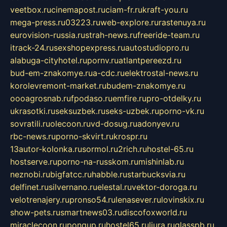
veetbox.ru
cinemapost.ru
ciam-fr.ru
kraft-you.ru
mega-press.ru
03223.ru
web-explore.ru
rastenuya.ru
eurovision-russia.ru
strah-news.ru
freeride-team.ru
itrack-24.ru
sexshopexpress.ru
autostudiopro.ru
alabuga-cityhotel.ru
pornv.ru
atlantpereezd.ru
bud-em-znakomye.ru
a-cdc.ru
elektrostal-news.ru
korolevremont-market.ru
budem-znakomye.ru
oooagrosnab.ru
fpodaso.ru
emfire.ru
pro-otdelky.ru
ukrasotki.ru
seksuzbek.ru
seks-uzbek.ru
porno-vk.ru
sovratili.ru
olecoon.ru
vd-dosug.ru
adonyev.ru
rbc-news.ru
porno-skvirt.ru
krospr.ru
13autor-kolonka.ru
sormol.ru
2rich.ru
hostel-65.ru
hostserve.ru
porno-na-russkom.ru
mishinlab.ru
neznobi.ru
bigfatcc.ru
habble.ru
starbucksvia.ru
delfinet.ru
silvernano.ru
elestal.ru
vektor-doroga.ru
velotrenajery.ru
pronso54.ru
lenasever.ru
lovinskix.ru
show-pets.ru
smartnews03.ru
discofoxworld.ru
miraclecoon.ru
pongup.ru
hostel65.ru
liura.ru
glasspb.ru