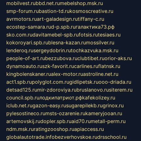
mobilvest.ru
bbd.net.ru
mebelshop.msk.ru
smp-forum.ru
bastion-td.ru
kosmoscreative.ru
avrmotors.ru
art-galadesign.ru
tiffany-c.ru
ecostep-samara.ru
d-p.spb.ru
галактика73.рф
sko.com.ru
davitamebel-spb.ru
fotsis.ru
tesiaes.ru
kokoroyari.spb.ru
blesna-kazan.ru
mossilver.ru
lenderoq.ru
sergeydobrin.ru
tochkazvuka.msk.ru
people-of-art.ru
bezzubova.ru
clubtibet.ru
orior-aks.ru
dynamoauto.ru
szk-favorit.ru
carlines.ru
flatnsk.ru
kingbolenskaner.ru
alex-motor.ru
astroline.net.ru
act1.spb.ru
polyglot.com.ru
gidlipetsk.ru
ooo-driada.ru
detsad125.ru
mir-zdoroviya.ru
bruslanovo.ru
siterem.ru
council.spb.ru
лодкипатриот.рф
kafekolizey.ru
iclub.net.ru
gazon-easy.ru
sugarepilekb.ru
grinox.ru
pylesostineco.ru
msts-ozarenie.ru
kameryjooan.ru
artemovskij.ru
dopler.spb.ru
aid70.ru
metall-perm.ru
ndm.msk.ru
ratingzooshop.ru
apiaccess.ru
globalautotrade.info
bezverhovskoe.ru
drsschool.ru