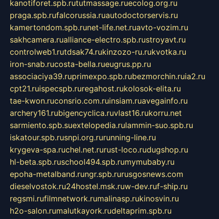
kanotiforet.spb.ru
tutmassage.ru
ecolog.org.ru
praga.spb.ru
falcorussia.ru
autodoctorservis.ru
kamertondom.spb.ru
net-life.net.ru
avto-vozim.ru
sakhcamera.ru
alliance-electro.spb.ru
stroyavt.ru
controlweb1.ru
tdsak74.ru
kinzozo-ru.ru
kvotka.ru
iron-snab.ru
costa-bella.ru
eugrus.pp.ru
associaciya39.ru
primexpo.spb.ru
bezmorchin.ru
ia2.ru
cpt21.ru
ispecspb.ru
regahost.ru
kolosok-elita.ru
tae-kwon.ru
consrio.com.ru
insiam.ru
avegainfo.ru
archery161.ru
bigencyclica.ru
vlast16.ru
korru.net
sarmiento.spb.su
extelopedia.ru
lammin-suo.spb.ru
iskatour.spb.ru
snpi.org.ru
running-line.ru
krygeva-spa.ru
chel.net.ru
rust-loco.ru
dugshop.ru
hl-beta.spb.ru
school494.spb.ru
mymubaby.ru
epoha-metalband.ru
ngr.spb.ru
rusgosnews.com
dieselvostok.ru
24hostel.msk.ru
w-dev.ru
f-ship.ru
regsmi.ru
filmnetwork.ru
malinasp.ru
kinosvin.ru
h2o-salon.ru
malutkayork.ru
deltaprim.spb.ru