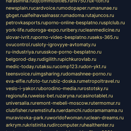
narasimha.ru
djcommodities.ru
nv750.ru
x-ton.ru
newsplain.ru
cardvoice.ru
modopaper.ru
manunae.ru
gbget.ru
alfeihavsalnassr.ru
madoma.ru
tajuncos.ru
petrovkasports.ru
porno-online-besplatno.ru
splclub.ru
york-life.ru
doroga-expo.ru
ribery.ru
cleanmedicine.ru
slovar-ivrit.ru
porno-video-besplatno.ru
seks-365.ru
ovucontrol.ru
sloty-igrovyye-avtomaty.ru
ru-industriya.ru
russkoe-porno-besplatno.ru
belgorod-day.ru
digilith.ru
pichkurovlab.ru
medic-today.ru
taksu.ru
comp123.ru
don-ykt.ru
teensvoice.ru
imgsharing.ru
domashnee-porno.ru
eva-elfie.ru
foto-tur.ru
biz-doska.ru
metropoltravel.ru
veslo-i-yakor.ru
borodino-media.ru
rostotsky.ru
regionufa.ru
weiss-bet.ru
zaryna.ru
casinotablet.ru
universalia.ru
remont-mebeli-moscow.ru
termomur.ru
clubfisher.ru
remstirufa.ru
erdamchi.ru
doramamama.ru
muraviovka-park.ru
worldofwoman.ru
clean-dreams.ru
arkrym.ru
kristinita.ru
dircomputer.ru
healthenter.ru