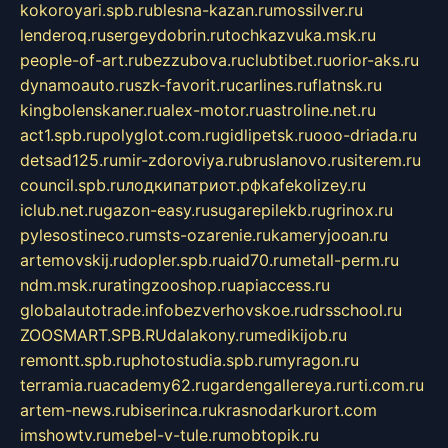
kokoroyari.spb.ru
blesna-kazan.ru
mossilver.ru
lenderoq.ru
sergeydobrin.ru
tochkazvuka.msk.ru
people-of-art.ru
bezzubova.ru
clubtibet.ru
orior-aks.ru
dynamoauto.ru
szk-favorit.ru
carlines.ru
flatnsk.ru
kingbolenskaner.ru
alex-motor.ru
astroline.net.ru
act1.spb.ru
polyglot.com.ru
gidlipetsk.ru
ooo-driada.ru
detsad125.ru
mir-zdoroviya.ru
bruslanovo.ru
siterem.ru
council.spb.ru
лодкипатриот.рф
kafekolizey.ru
iclub.net.ru
gazon-easy.ru
sugarepilekb.ru
grinox.ru
pylesostineco.ru
msts-ozarenie.ru
kameryjooan.ru
artemovskij.ru
dopler.spb.ru
aid70.ru
metall-perm.ru
ndm.msk.ru
ratingzooshop.ru
apiaccess.ru
globalautotrade.info
bezverhovskoe.ru
drsschool.ru
ZOOSMART.SPB.RU
dalakony.ru
medikijob.ru
remontt.spb.ru
photostudia.spb.ru
myragon.ru
terramia.ru
academy62.ru
gardengallereya.ru
rti.com.ru
artem-news.ru
biserinca.ru
krasnodarkurort.com
imshowtv.ru
mebel-v-tule.ru
mobtopik.ru