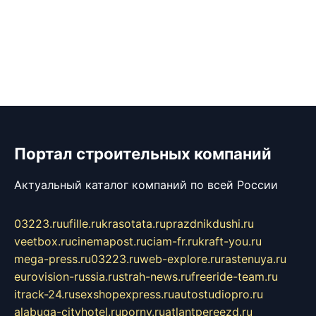
Портал строительных компаний
Актуальный каталог компаний по всей России
03223.ru
ufille.ru
krasotata.ru
prazdnikdushi.ru
veetbox.ru
cinemapost.ru
ciam-fr.ru
kraft-you.ru
mega-press.ru
03223.ru
web-explore.ru
rastenuya.ru
eurovision-russia.ru
strah-news.ru
freeride-team.ru
itrack-24.ru
sexshopexpress.ru
autostudiopro.ru
alabuga-cityhotel.ru
pornv.ru
atlantpereezd.ru