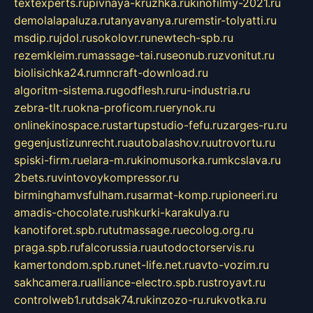
textexperts.ru
pivnaya-kruzhka.ru
kinofilmy-2021.ru
demolalapaluza.ru
tanyavanya.ru
remstir-tolyatti.ru
msdip.ru
jdol.ru
sokolovr.ru
newtech-spb.ru
rezemkleim.ru
massage-tai.ru
seonub.ru
zvonitut.ru
biolisichka24.ru
mncraft-download.ru
algoritm-sistema.ru
godflesh.ru
ru-industria.ru
zebra-tlt.ru
okna-proficom.ru
erynok.ru
onlinekinospace.ru
startupstudio-fefu.ru
zarges-ru.ru
gegenjustizunrecht.ru
autobalashov.ru
utrovortu.ru
spiski-firm.ru
elara-m.ru
kinomusorka.ru
mkcslava.ru
2bets.ru
vintovoykompressor.ru
birminghamvsfulham.ru
sarmat-komp.ru
pioneeri.ru
amadis-chocolate.ru
shkurki-karakulya.ru
kanotiforet.spb.ru
tutmassage.ru
ecolog.org.ru
praga.spb.ru
falcorussia.ru
autodoctorservis.ru
kamertondom.spb.ru
net-life.net.ru
avto-vozim.ru
sakhcamera.ru
alliance-electro.spb.ru
stroyavt.ru
controlweb1.ru
tdsak74.ru
kinzozo-ru.ru
kvotka.ru