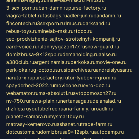
antenna-highly.ru
mine-lab-msk.ru
1-mus.ru
3-sex-porn.ru
ban-damn.ru
purse-factory.ru
viagra-tablet.ru
fasbags.ru
adler-jun.ru
bandamn.ru
fincontech.ru
3sexporn.ru
1mus.ru
darksand.ru
rebus-toys.ru
minelab-msk.ru
rtdco.ru
seo-prodvizhenie-sajtov-stroitelnyh-kompanij.ru
card-voice.ru
rulonnyygazon177.ru
snow-guard.ru
domizbrusa-9x12spb.ru
demaholding.ru
aalse.ru
a380club.ru
argentinamia.ru
perkoka.ru
movie-one.ru
perk-oka.ru
g-octopus.ru
sibarchives.ru
andreislyusar.ru
naruto-x.ru
pursefactory.ru
tor-lyubov-i-grom.ru
spayderhed-2022.ru
movieone.ru
evro-dez.ru
webamator.ru
ma-absolut1.ru
avtopomosch27.ru
nv-750.ru
news-plain.ru
nertansaga.ru
delanalad.ru
dizfiles.ru
youtubefree.ru
aria-family.ru
roadli.ru
planeta-samara.ru
mysmartbuy.ru
matrasy-kemerovo.ru
ashanet.ru
trade-farm.ru
dotcustoms.ru
domizbrusa9x12spb.ru
autodamp.ru