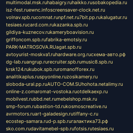
multimodal.msk.ru
habaigry.ru
haikko.ru
sobakopedia.ru
isz-fest.ru
ewnc.info
screensaver-clock.net.ru
volnav.spb.ru
comnat.ru
npf.net.ru
7bit.pp.ru
kalugatur.ru
tesiaes.ru
card.com.ru
kazanka.spb.ru
gildiya-kuznecov.ru
kameryboavision.ru
griffoncom.spb.ru
fabrika-emotsiy.ru
PARK-MATROSOVA.RU
agat.spb.ru
avtoyurist-moskva1.ru
hardware.org.ru
схема-авто.рф
dg-lab.ru
angrup.ru
recruiter.spb.ru
music8.spb.ru
krsk124.ru
kubok.spb.ru
romanofforex.ru
analitikaplus.ru
spyonline.ru
zosikamery.ru
sloboda-ural.pp.ru
AUTO-COM.SU
hohota.net
alimy.ru
online-z.com
aromat-vostoka.ru
otdelkaexp.ru
mobilvest.ru
bbd.net.ru
mebelshop.msk.ru
smp-forum.ru
bastion-td.ru
kosmoscreative.ru
avrmotors.ru
art-galadesign.ru
tiffany-c.ru
ecostep-samara.ru
d-p.spb.ru
галактика73.рф
sko.com.ru
davitamebel-spb.ru
fotsis.ru
tesiaes.ru