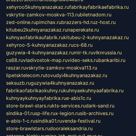
xehyroo5kuhnyanazakaz.ru
fabrikayfabrikaefabrika.ru
vskrytie-zamkov-moskva-113.ru
biletnadom.ru
zed-online.ru
pimchax.ru
brazzers-hd.ru
z-host.ru
kitubeu2kuhnyanazakaz.ru
naperekate.ru
kuhnyaofabrikaufabrik.ru
kitubeu-2-kuhnyanazakaz.ru
xehyroo-5-kuhnyanazakaz.ru
cs-68.ru
guzywia-4-kuhnyanazakaz.ru
mir-tk.ru
vlknrussia.ru
cs68.ru
vladivostok-map.ru
video-seks.ru
bankaribi.ru
raszar.ru
vskrytie-zamkov-moskva113.ru
lipetsktelecom.ru
tovudyi4kuhnyanazakaz.ru
seksuzb.ru
guzywia4kuhnyanazakaz.ru
fabrikaofabrikaokuhny.ru
kuhnyaekuhnyaafabrika.ru
kuhnyaykuhnyayfabrika.ru
e-abis1c.ru
store-brawl-stars.ru
kts-services.ru
dark-sand.ru
sindika-01.ru
sp-life.ru
x-legion.ru
sib-archives.ru
e-abis-1-c.ru
sindika01.ru
venda-festival.ru
store-brawlstars.ru
dooraleksandria.ru