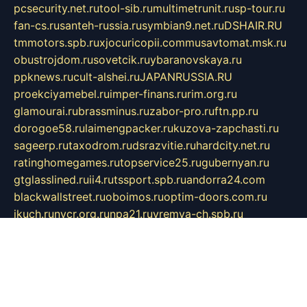
pcsecurity.net.ru
tool-sib.ru
multimetrunit.ru
sp-tour.ru
fan-cs.ru
santeh-russia.ru
symbian9.net.ru
DSHAIR.RU
tmmotors.spb.ru
xjocuricopii.com
musavtomat.msk.ru
obustrojdom.ru
sovetcik.ru
ybaranovskaya.ru
ppknews.ru
cult-alshei.ru
JAPANRUSSIA.RU
proekciyamebel.ru
imper-finans.ru
rim.org.ru
glamourai.ru
brassminus.ru
zabor-pro.ru
ftn.pp.ru
dorogoe58.ru
laimengpacker.ru
kuzova-zapchasti.ru
sageerp.ru
taxodrom.ru
dsrazvitie.ru
hardcity.net.ru
ratinghomegames.ru
topservice25.ru
gubernyan.ru
gtglasslined.ru
ii4.ru
tssport.spb.ru
andorra24.com
blackwallstreet.ru
oboimos.ru
optim-doors.com.ru
ikuch.ru
nycr.org.ru
npa21.ru
vremya-ch.spb.ru
desert000.ru
ivtorgi.ru
ifiori.ru
catalog-statei.ru
dcv.org.ru
spetsmaster174.ru
ipkameryhiseeu.ru
dum26.ru
ruspol.spb.ru
fr-opendp.ru
kam-solnyshko.ru
cheyenne-arapaho.ru
sevzapmetal.spb.ru
ted-lapidus.spb.ru
parasite-eliminator.ru