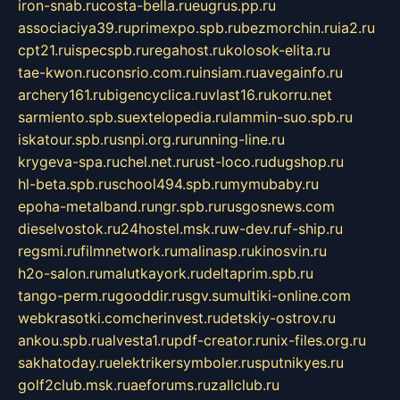
iron-snab.ru
costa-bella.ru
eugrus.pp.ru
associaciya39.ru
primexpo.spb.ru
bezmorchin.ru
ia2.ru
cpt21.ru
ispecspb.ru
regahost.ru
kolosok-elita.ru
tae-kwon.ru
consrio.com.ru
insiam.ru
avegainfo.ru
archery161.ru
bigencyclica.ru
vlast16.ru
korru.net
sarmiento.spb.su
extelopedia.ru
lammin-suo.spb.ru
iskatour.spb.ru
snpi.org.ru
running-line.ru
krygeva-spa.ru
chel.net.ru
rust-loco.ru
dugshop.ru
hl-beta.spb.ru
school494.spb.ru
mymubaby.ru
epoha-metalband.ru
ngr.spb.ru
rusgosnews.com
dieselvostok.ru
24hostel.msk.ru
w-dev.ru
f-ship.ru
regsmi.ru
filmnetwork.ru
malinasp.ru
kinosvin.ru
h2o-salon.ru
malutkayork.ru
deltaprim.spb.ru
tango-perm.ru
gooddir.ru
sgv.su
multiki-online.com
webkrasotki.com
cherinvest.ru
detskiy-ostrov.ru
ankou.spb.ru
alvesta1.ru
pdf-creator.ru
nix-files.org.ru
sakhatoday.ru
elektrikersymboler.ru
sputnikyes.ru
golf2club.msk.ru
aeforums.ru
zallclub.ru