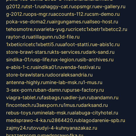
g2012.ru
tst-1.ru
shaggy-cat.ru
opsmgr.ru
ev-gallery.ru
g-2012.ru
ops-mgr.ru
accounts-112.ru
csm-demo.ru
poka-vse-doma2.ru
airgungames.ru
allseo-host.ru
tehosmotre.ru
varieta-yug.ru
cricetc1xbetr1xbetcc2.ru
raytor-d.ru
atillagunn.ru
3d-file.ru
1xbeticricetc1xbetti5.ru
uafoot-statti.ru
e-abis1c.ru
store-brawl-stars.ru
kts-services.ru
dark-sand.ru
sindika-01.ru
sp-life.ru
x-legion.ru
sib-archives.ru
e-abis-1-c.ru
sindika01.ru
venda-festival.ru
store-brawlstars.ru
dooraleksandria.ru
antenna-highly.ru
mine-lab-msk.ru
1-mus.ru
3-sex-porn.ru
ban-damn.ru
purse-factory.ru
viagra-tablet.ru
fasbags.ru
adler-jun.ru
bandamn.ru
fincontech.ru
3sexporn.ru
1mus.ru
darksand.ru
rebus-toys.ru
minelab-msk.ru
alabuga-cityhotel.ru
medsprawo-4-ka.ru
2864420.ru
blagodarenie-spb.ru
zajmy24.ru
tovudyi-4-kuhnyanazakaz.ru
brazzerscom.ru
medsprawo4ka.ru