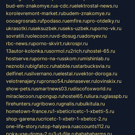
bud-em-znakomye.ru
a-cdc.ru
elektrostal-news.ru
korolevremont-market.ru
budem-znakomye.ru
oooagrosnab.ru
fpodaso.ru
emfire.ru
pro-otdelky.ru
ukrasotki.ru
seksuzbek.ru
seks-uzbek.ru
porno-vk.ru
sovratili.ru
olecoon.ru
vd-dosug.ru
adonyev.ru
rbc-news.ru
porno-skvirt.ru
krospr.ru
13autor-kolonka.ru
sormol.ru
2rich.ru
hostel-65.ru
hostserve.ru
porno-na-russkom.ru
mishinlab.ru
neznobi.ru
bigfatcc.ru
habble.ru
starbucksvia.ru
delfinet.ru
silvernano.ru
elestal.ru
vektor-doroga.ru
velotrenajery.ru
pronso54.ru
lenasever.ru
lovinskix.ru
show-pets.ru
smartnews03.ru
discofoxworld.ru
miraclecoon.ru
pongup.ru
hostel65.ru
liura.ru
glasspb.ru
firehunters.ru
gribowo.ru
gnalis.ru
bulkitula.ru
hometown-france.ru
1-xbeticricetc-1-xbetti-5.ru
shop-garena.ru
cricetc-1-xbetr-1-xbetcc-2.ru
one-life-story.ru
top-halyava.ru
accounts112.ru
poka-vse-doma-2.ru
3-d-file.ru
hahahaharms.ru