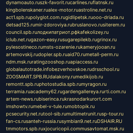
dynamoauto.ru
szk-favorit.ru
carlines.ru
flatnsk.ru
kingbolenskaner.ru
alex-motor.ru
astroline.net.ru
act1.spb.ru
polyglot.com.ru
gidlipetsk.ru
ooo-driada.ru
detsad125.ru
mir-zdoroviya.ru
bruslanovo.ru
siterem.ru
council.spb.ru
лодкипатриот.рф
kafekolizey.ru
iclub.net.ru
gazon-easy.ru
sugarepilekb.ru
grinox.ru
pylesostineco.ru
msts-ozarenie.ru
kameryjooan.ru
artemovskij.ru
dopler.spb.ru
aid70.ru
metall-perm.ru
ndm.msk.ru
ratingzooshop.ru
apiaccess.ru
globalautotrade.info
bezverhovskoe.ru
drsschool.ru
ZOOSMART.SPB.RU
dalakony.ru
medikijob.ru
remontt.spb.ru
photostudia.spb.ru
myragon.ru
terramia.ru
academy62.ru
gardengallereya.ru
rti.com.ru
artem-news.ru
biserinca.ru
krasnodarkurort.com
imshowtv.ru
mebel-v-tule.ru
mobtopik.ru
pcsecurity.net.ru
tool-sib.ru
multimetrunit.ru
sp-tour.ru
fan-cs.ru
santeh-russia.ru
symbian9.net.ru
DSHAIR.RU
tmmotors.spb.ru
xjocuricopii.com
musavtomat.msk.ru