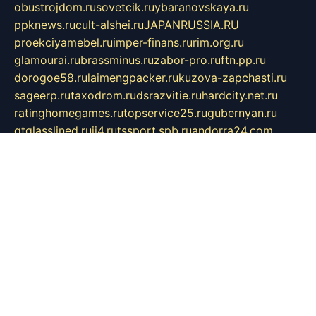
obustrojdom.ru
sovetcik.ru
ybaranovskaya.ru
ppknews.ru
cult-alshei.ru
JAPANRUSSIA.RU
proekciyamebel.ru
imper-finans.ru
rim.org.ru
glamourai.ru
brassminus.ru
zabor-pro.ru
ftn.pp.ru
dorogoe58.ru
laimengpacker.ru
kuzova-zapchasti.ru
sageerp.ru
taxodrom.ru
dsrazvitie.ru
hardcity.net.ru
ratinghomegames.ru
topservice25.ru
gubernyan.ru
gtglasslined.ru
ii4.ru
tssport.spb.ru
andorra24.com
blackwallstreet.ru
oboimos.ru
optim-doors.com.ru
ikuch.ru
nycr.org.ru
npa21.ru
vremya-ch.spb.ru
desert000.ru
ivtorgi.ru
ifiori.ru
catalog-statei.ru
dcv.org.ru
spetsmaster174.ru
ipkameryhiseeu.ru
dum26.ru
ruspol.spb.ru
fr-opendp.ru
kam-solnyshko.ru
cheyenne-arapaho.ru
sevzapmetal.spb.ru
ted-lapidus.spb.ru
parasite-eliminator.ru
sigma-complete.ru
modernworld.ru
dama-moda.ru
eholot-group.ru
sk-nvkz.ru
DRONGOLD.RU
democratia2.ru
i-farmer.ru
mass-sport.org