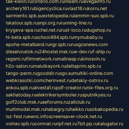
tae-kwon.ru
consrio.com.ru
insiam.ru
avegainfo.ru
archery161.ru
bigencyclica.ru
vlast16.ru
korru.net
sarmiento.spb.su
extelopedia.ru
lammin-suo.spb.ru
iskatour.spb.ru
snpi.org.ru
running-line.ru
krygeva-spa.ru
chel.net.ru
rust-loco.ru
dugshop.ru
hl-beta.spb.ru
school494.spb.ru
mymubaby.ru
epoha-metalband.ru
ngr.spb.ru
rusgosnews.com
dieselvostok.ru
24hostel.msk.ru
w-dev.ru
f-ship.ru
regsmi.ru
filmnetwork.ru
malinasp.ru
kinosvin.ru
h2o-salon.ru
malutkayork.ru
deltaprim.spb.ru
tango-perm.ru
gooddir.ru
sgv.su
multiki-online.com
webkrasotki.com
cherinvest.ru
detskiy-ostrov.ru
ankou.spb.ru
alvesta1.ru
pdf-creator.ru
nix-files.org.ru
sakhatoday.ru
elektrikersymboler.ru
sputnikyes.ru
golf2club.msk.ru
aeforums.ru
zallclub.ru
multimodal.msk.ru
habaigry.ru
haikko.ru
sobakopedia.ru
isz-fest.ru
ewnc.info
screensaver-clock.net.ru
volnav.spb.ru
comnat.ru
npf.net.ru
7bit.pp.ru
kalugatur.ru