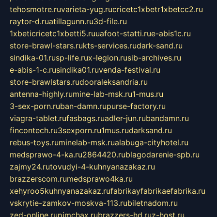
tehosmotre.ru
varieta-yug.ru
cricetc1xbetr1xbetcc2.ru
raytor-d.ru
atillagunn.ru
3d-file.ru
1xbeticricetc1xbetti5.ru
uafoot-statti.ru
e-abis1c.ru
store-brawl-stars.ru
kts-services.ru
dark-sand.ru
sindika-01.ru
sp-life.ru
x-legion.ru
sib-archives.ru
e-abis-1-c.ru
sindika01.ru
venda-festival.ru
store-brawlstars.ru
dooraleksandria.ru
antenna-highly.ru
mine-lab-msk.ru
1-mus.ru
3-sex-porn.ru
ban-damn.ru
purse-factory.ru
viagra-tablet.ru
fasbags.ru
adler-jun.ru
bandamn.ru
fincontech.ru
3sexporn.ru
1mus.ru
darksand.ru
rebus-toys.ru
minelab-msk.ru
alabuga-cityhotel.ru
medsprawo-4-ka.ru
2864420.ru
blagodarenie-spb.ru
zajmy24.ru
tovudyi-4-kuhnyanazakaz.ru
brazzerscom.ru
medsprawo4ka.ru
xehyroo5kuhnyanazakaz.ru
fabrikayfabrikaefabrika.ru
vskrytie-zamkov-moskva-113.ru
biletnadom.ru
zed-online.ru
pimchax.ru
brazzers-hd.ru
z-host.ru