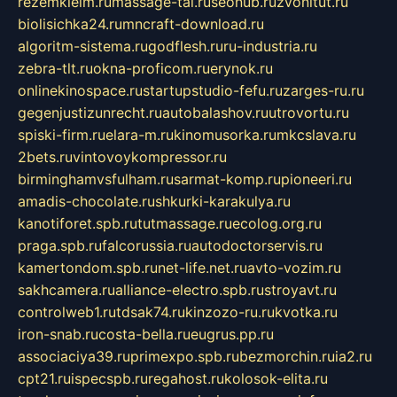
rezemkleim.ru
massage-tai.ru
seonub.ru
zvonitut.ru
biolisichka24.ru
mncraft-download.ru
algoritm-sistema.ru
godflesh.ru
ru-industria.ru
zebra-tlt.ru
okna-proficom.ru
erynok.ru
onlinekinospace.ru
startupstudio-fefu.ru
zarges-ru.ru
gegenjustizunrecht.ru
autobalashov.ru
utrovortu.ru
spiski-firm.ru
elara-m.ru
kinomusorka.ru
mkcslava.ru
2bets.ru
vintovoykompressor.ru
birminghamvsfulham.ru
sarmat-komp.ru
pioneeri.ru
amadis-chocolate.ru
shkurki-karakulya.ru
kanotiforet.spb.ru
tutmassage.ru
ecolog.org.ru
praga.spb.ru
falcorussia.ru
autodoctorservis.ru
kamertondom.spb.ru
net-life.net.ru
avto-vozim.ru
sakhcamera.ru
alliance-electro.spb.ru
stroyavt.ru
controlweb1.ru
tdsak74.ru
kinzozo-ru.ru
kvotka.ru
iron-snab.ru
costa-bella.ru
eugrus.pp.ru
associaciya39.ru
primexpo.spb.ru
bezmorchin.ru
ia2.ru
cpt21.ru
ispecspb.ru
regahost.ru
kolosok-elita.ru