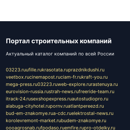
Портал строительных компаний
Актуальный каталог компаний по всей России
03223.ru
ufille.ru
krasotata.ru
prazdnikdushi.ru
veetbox.ru
cinemapost.ru
ciam-fr.ru
kraft-you.ru
mega-press.ru
03223.ru
web-explore.ru
rastenuya.ru
eurovision-russia.ru
strah-news.ru
freeride-team.ru
itrack-24.ru
sexshopexpress.ru
autostudiopro.ru
alabuga-cityhotel.ru
pornv.ru
atlantpereezd.ru
bud-em-znakomye.ru
a-cdc.ru
elektrostal-news.ru
korolevremont-market.ru
budem-znakomye.ru
oooagrosnab.ru
fpodaso.ru
emfire.ru
pro-otdelky.ru