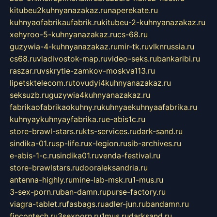
kitubeu2kuhnyanazakaz.ru
naperekate.ru
kuhnyaofabrikaufabrik.ru
kitubeu-2-kuhnyanazakaz.ru
xehyroo-5-kuhnyanazakaz.ru
cs-68.ru
guzywia-4-kuhnyanazakaz.ru
mir-tk.ru
vlknrussia.ru
cs68.ru
vladivostok-map.ru
video-seks.ru
bankaribi.ru
raszar.ru
vskrytie-zamkov-moskva113.ru
lipetsktelecom.ru
tovudyi4kuhnyanazakaz.ru
seksuzb.ru
guzywia4kuhnyanazakaz.ru
fabrikaofabrikaokuhny.ru
kuhnyaekuhnyaafabrika.ru
kuhnyaykuhnyayfabrika.ru
e-abis1c.ru
store-brawl-stars.ru
kts-services.ru
dark-sand.ru
sindika-01.ru
sp-life.ru
x-legion.ru
sib-archives.ru
e-abis-1-c.ru
sindika01.ru
venda-festival.ru
store-brawlstars.ru
dooraleksandria.ru
antenna-highly.ru
mine-lab-msk.ru
1-mus.ru
3-sex-porn.ru
ban-damn.ru
purse-factory.ru
viagra-tablet.ru
fasbags.ru
adler-jun.ru
bandamn.ru
fincontech.ru
3sexporn.ru
1mus.ru
darksand.ru