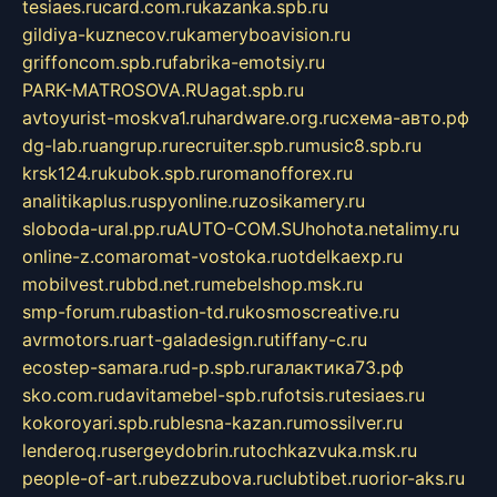
tesiaes.ru
card.com.ru
kazanka.spb.ru
gildiya-kuznecov.ru
kameryboavision.ru
griffoncom.spb.ru
fabrika-emotsiy.ru
PARK-MATROSOVA.RU
agat.spb.ru
avtoyurist-moskva1.ru
hardware.org.ru
схема-авто.рф
dg-lab.ru
angrup.ru
recruiter.spb.ru
music8.spb.ru
krsk124.ru
kubok.spb.ru
romanofforex.ru
analitikaplus.ru
spyonline.ru
zosikamery.ru
sloboda-ural.pp.ru
AUTO-COM.SU
hohota.net
alimy.ru
online-z.com
aromat-vostoka.ru
otdelkaexp.ru
mobilvest.ru
bbd.net.ru
mebelshop.msk.ru
smp-forum.ru
bastion-td.ru
kosmoscreative.ru
avrmotors.ru
art-galadesign.ru
tiffany-c.ru
ecostep-samara.ru
d-p.spb.ru
галактика73.рф
sko.com.ru
davitamebel-spb.ru
fotsis.ru
tesiaes.ru
kokoroyari.spb.ru
blesna-kazan.ru
mossilver.ru
lenderoq.ru
sergeydobrin.ru
tochkazvuka.msk.ru
people-of-art.ru
bezzubova.ru
clubtibet.ru
orior-aks.ru