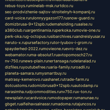
rebus-toys.ru
minelab-msk.ru
rtdco.ru
seo-prodvizhenie-sajtov-stroitelnyh-kompanij.ru
card-voice.ru
rulonnyygazon177.ru
snow-guard.ru
domizbrusa-9x12spb.ru
demaholding.ru
aalse.ru
a380club.ru
argentinamia.ru
perkoka.ru
movie-one.ru
perk-oka.ru
g-octopus.ru
sibarchives.ru
andreislyusar.ru
naruto-x.ru
pursefactory.ru
tor-lyubov-i-grom.ru
spayderhed-2022.ru
movieone.ru
evro-dez.ru
webamator.ru
ma-absolut1.ru
avtopomosch27.ru
nv-750.ru
news-plain.ru
nertansaga.ru
delanalad.ru
dizfiles.ru
youtubefree.ru
aria-family.ru
roadli.ru
planeta-samara.ru
mysmartbuy.ru
matrasy-kemerovo.ru
ashanet.ru
trade-farm.ru
dotcustoms.ru
domizbrusa9x12spb.ru
autodamp.ru
narasimha.ru
djcommodities.ru
nv750.ru
x-ton.ru
newsplain.ru
cardvoice.ru
modopaper.ru
manunae.ru
gbget.ru
alfeihavsalnassr.ru
madoma.ru
tajuncos.ru
petrovkasports.ru
porno-online-besplatno.ru
splclub.ru