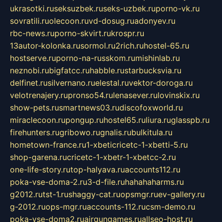
ukrasotki.ru
seksuzbek.ru
seks-uzbek.ru
porno-vk.ru
sovratili.ru
olecoon.ru
vd-dosug.ru
adonyev.ru
rbc-news.ru
porno-skvirt.ru
krospr.ru
13autor-kolonka.ru
sormol.ru
2rich.ru
hostel-65.ru
hostserve.ru
porno-na-russkom.ru
mishinlab.ru
neznobi.ru
bigfatcc.ru
habble.ru
starbucksvia.ru
delfinet.ru
silvernano.ru
elestal.ru
vektor-doroga.ru
velotrenajery.ru
pronso54.ru
lenasever.ru
lovinskix.ru
show-pets.ru
smartnews03.ru
discofoxworld.ru
miraclecoon.ru
pongup.ru
hostel65.ru
liura.ru
glasspb.ru
firehunters.ru
gribowo.ru
gnalis.ru
bulkitula.ru
hometown-france.ru
1-xbeticricetc-1-xbetti-5.ru
shop-garena.ru
cricetc-1-xbetr-1-xbetcc-2.ru
one-life-story.ru
top-halyava.ru
accounts112.ru
poka-vse-doma-2.ru
3-d-file.ru
hahahaharms.ru
g2012.ru
tst-1.ru
shaggy-cat.ru
opsmgr.ru
ev-gallery.ru
g-2012.ru
ops-mgr.ru
accounts-112.ru
csm-demo.ru
poka-vse-doma2.ru
airgungames.ru
allseo-host.ru