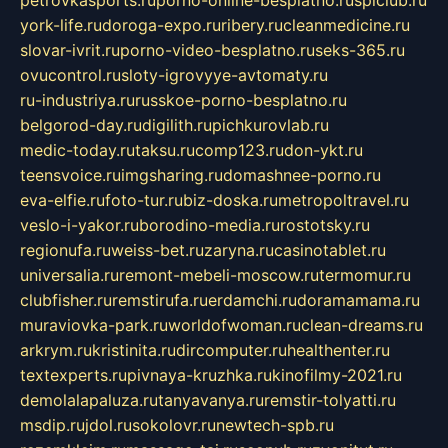
york-life.ru
doroga-expo.ru
ribery.ru
cleanmedicine.ru
slovar-ivrit.ru
porno-video-besplatno.ru
seks-365.ru
ovucontrol.ru
sloty-igrovyye-avtomaty.ru
ru-industriya.ru
russkoe-porno-besplatno.ru
belgorod-day.ru
digilith.ru
pichkurovlab.ru
medic-today.ru
taksu.ru
comp123.ru
don-ykt.ru
teensvoice.ru
imgsharing.ru
domashnee-porno.ru
eva-elfie.ru
foto-tur.ru
biz-doska.ru
metropoltravel.ru
veslo-i-yakor.ru
borodino-media.ru
rostotsky.ru
regionufa.ru
weiss-bet.ru
zaryna.ru
casinotablet.ru
universalia.ru
remont-mebeli-moscow.ru
termomur.ru
clubfisher.ru
remstirufa.ru
erdamchi.ru
doramamama.ru
muraviovka-park.ru
worldofwoman.ru
clean-dreams.ru
arkrym.ru
kristinita.ru
dircomputer.ru
healthenter.ru
textexperts.ru
pivnaya-kruzhka.ru
kinofilmy-2021.ru
demolalapaluza.ru
tanyavanya.ru
remstir-tolyatti.ru
msdip.ru
jdol.ru
sokolovr.ru
newtech-spb.ru