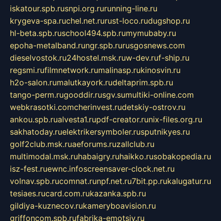
iskatour.spb.ru
snpi.org.ru
running-line.ru
krygeva-spa.ru
chel.net.ru
rust-loco.ru
dugshop.ru
hl-beta.spb.ru
school494.spb.ru
mymubaby.ru
epoha-metalband.ru
ngr.spb.ru
rusgosnews.com
dieselvostok.ru
24hostel.msk.ru
w-dev.ru
f-ship.ru
regsmi.ru
filmnetwork.ru
malinasp.ru
kinosvin.ru
h2o-salon.ru
malutkayork.ru
deltaprim.spb.ru
tango-perm.ru
gooddir.ru
sgv.su
multiki-online.com
webkrasotki.com
cherinvest.ru
detskiy-ostrov.ru
ankou.spb.ru
alvesta1.ru
pdf-creator.ru
nix-files.org.ru
sakhatoday.ru
elektrikersymboler.ru
sputnikyes.ru
golf2club.msk.ru
aeforums.ru
zallclub.ru
multimodal.msk.ru
habaigry.ru
haikko.ru
sobakopedia.ru
isz-fest.ru
ewnc.info
screensaver-clock.net.ru
volnav.spb.ru
comnat.ru
npf.net.ru
7bit.pp.ru
kalugatur.ru
tesiaes.ru
card.com.ru
kazanka.spb.ru
gildiya-kuznecov.ru
kameryboavision.ru
griffoncom.spb.ru
fabrika-emotsiy.ru