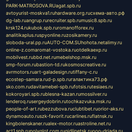
PARK-MATROSOVA.RU
agat.spb.ru
avtoyurist-moskva1.ru
hardware.org.ru
схема-авто.рф
dg-lab.ru
angrup.ru
recruiter.spb.ru
music8.spb.ru
krsk124.ru
kubok.spb.ru
romanofforex.ru
analitikaplus.ru
spyonline.ru
zosikamery.ru
sloboda-ural.pp.ru
AUTO-COM.SU
hohota.net
alimy.ru
online-z.com
aromat-vostoka.ru
otdelkaexp.ru
mobilvest.ru
bbd.net.ru
mebelshop.msk.ru
smp-forum.ru
bastion-td.ru
kosmoscreative.ru
avrmotors.ru
art-galadesign.ru
tiffany-c.ru
ecostep-samara.ru
d-p.spb.ru
галактика73.рф
sko.com.ru
davitamebel-spb.ru
fotsis.ru
tesiaes.ru
kokoroyari.spb.ru
blesna-kazan.ru
mossilver.ru
lenderoq.ru
sergeydobrin.ru
tochkazvuka.msk.ru
people-of-art.ru
bezzubova.ru
clubtibet.ru
orior-aks.ru
dynamoauto.ru
szk-favorit.ru
carlines.ru
flatnsk.ru
kingbolenskaner.ru
alex-motor.ru
astroline.net.ru
act1.spb.ru
polyglot.com.ru
gidlipetsk.ru
ooo-driada.ru