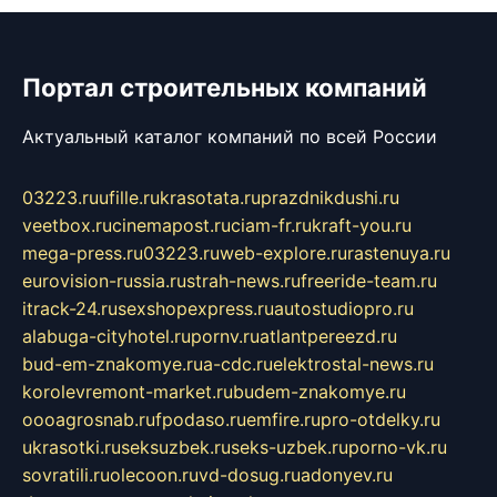
Портал строительных компаний
Актуальный каталог компаний по всей России
03223.ru
ufille.ru
krasotata.ru
prazdnikdushi.ru
veetbox.ru
cinemapost.ru
ciam-fr.ru
kraft-you.ru
mega-press.ru
03223.ru
web-explore.ru
rastenuya.ru
eurovision-russia.ru
strah-news.ru
freeride-team.ru
itrack-24.ru
sexshopexpress.ru
autostudiopro.ru
alabuga-cityhotel.ru
pornv.ru
atlantpereezd.ru
bud-em-znakomye.ru
a-cdc.ru
elektrostal-news.ru
korolevremont-market.ru
budem-znakomye.ru
oooagrosnab.ru
fpodaso.ru
emfire.ru
pro-otdelky.ru
ukrasotki.ru
seksuzbek.ru
seks-uzbek.ru
porno-vk.ru
sovratili.ru
olecoon.ru
vd-dosug.ru
adonyev.ru