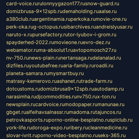
card-voice.ru
rulonnyygazon177.ru
snow-guard.ru
domizbrusa-9x12spb.ru
demaholding.ru
aalse.ru
a380club.ru
argentinamia.ru
perkoka.ru
movie-one.ru
perk-oka.ru
g-octopus.ru
sibarchives.ru
andreislyusar.ru
naruto-x.ru
pursefactory.ru
tor-lyubov-i-grom.ru
spayderhed-2022.ru
movieone.ru
evro-dez.ru
webamator.ru
ma-absolut1.ru
avtopomosch27.ru
nv-750.ru
news-plain.ru
nertansaga.ru
delanalad.ru
dizfiles.ru
youtubefree.ru
aria-family.ru
roadli.ru
planeta-samara.ru
mysmartbuy.ru
matrasy-kemerovo.ru
ashanet.ru
trade-farm.ru
dotcustoms.ru
domizbrusa9x12spb.ru
autodamp.ru
narasimha.ru
djcommodities.ru
nv750.ru
x-ton.ru
newsplain.ru
cardvoice.ru
modopaper.ru
manunae.ru
gbget.ru
alfeihavsalnassr.ru
madoma.ru
tajuncos.ru
petrovkasports.ru
porno-online-besplatno.ru
splclub.ru
york-life.ru
doroga-expo.ru
ribery.ru
cleanmedicine.ru
slovar-ivrit.ru
porno-video-besplatno.ru
seks-365.ru