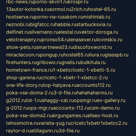
rbc-news.ru
porno-skvirt.ru
krospr.ru
13autor-kolonka.ru
sormol.ru
2rich.ru
hostel-65.ru
hostserve.ru
porno-na-russkom.ru
mishinlab.ru
neznobi.ru
bigfatcc.ru
habble.ru
starbucksvia.ru
delfinet.ru
silvernano.ru
elestal.ru
vektor-doroga.ru
velotrenajery.ru
pronso54.ru
lenasever.ru
lovinskix.ru
show-pets.ru
smartnews03.ru
discofoxworld.ru
miraclecoon.ru
pongup.ru
hostel65.ru
liura.ru
glasspb.ru
firehunters.ru
gribowo.ru
gnalis.ru
bulkitula.ru
hometown-france.ru
1-xbeticricetc-1-xbetti-5.ru
shop-garena.ru
cricetc-1-xbetr-1-xbetcc-2.ru
one-life-story.ru
top-halyava.ru
accounts112.ru
poka-vse-doma-2.ru
3-d-file.ru
hahahaharms.ru
g2012.ru
tst-1.ru
shaggy-cat.ru
opsmgr.ru
ev-gallery.ru
g-2012.ru
ops-mgr.ru
accounts-112.ru
csm-demo.ru
poka-vse-doma2.ru
airgungames.ru
allseo-host.ru
tehosmotre.ru
varieta-yug.ru
cricetc1xbetr1xbetcc2.ru
raytor-d.ru
atillagunn.ru
3d-file.ru