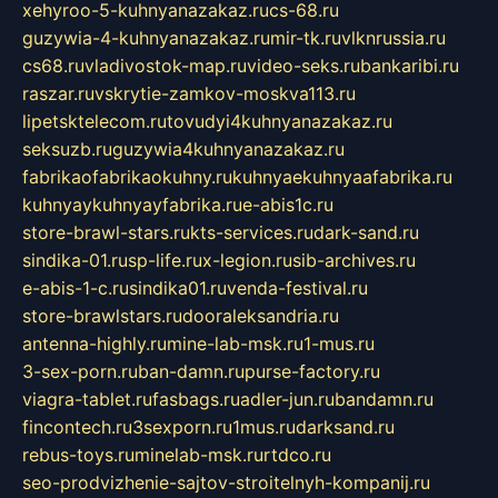
xehyroo-5-kuhnyanazakaz.ru
cs-68.ru
guzywia-4-kuhnyanazakaz.ru
mir-tk.ru
vlknrussia.ru
cs68.ru
vladivostok-map.ru
video-seks.ru
bankaribi.ru
raszar.ru
vskrytie-zamkov-moskva113.ru
lipetsktelecom.ru
tovudyi4kuhnyanazakaz.ru
seksuzb.ru
guzywia4kuhnyanazakaz.ru
fabrikaofabrikaokuhny.ru
kuhnyaekuhnyaafabrika.ru
kuhnyaykuhnyayfabrika.ru
e-abis1c.ru
store-brawl-stars.ru
kts-services.ru
dark-sand.ru
sindika-01.ru
sp-life.ru
x-legion.ru
sib-archives.ru
e-abis-1-c.ru
sindika01.ru
venda-festival.ru
store-brawlstars.ru
dooraleksandria.ru
antenna-highly.ru
mine-lab-msk.ru
1-mus.ru
3-sex-porn.ru
ban-damn.ru
purse-factory.ru
viagra-tablet.ru
fasbags.ru
adler-jun.ru
bandamn.ru
fincontech.ru
3sexporn.ru
1mus.ru
darksand.ru
rebus-toys.ru
minelab-msk.ru
rtdco.ru
seo-prodvizhenie-sajtov-stroitelnyh-kompanij.ru