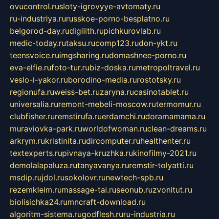
ovucontrol.ru
sloty-igrovyye-avtomaty.ru
ru-industriya.ru
russkoe-porno-besplatno.ru
belgorod-day.ru
digilith.ru
pichkurovlab.ru
medic-today.ru
taksu.ru
comp123.ru
don-ykt.ru
teensvoice.ru
imgsharing.ru
domashnee-porno.ru
eva-elfie.ru
foto-tur.ru
biz-doska.ru
metropoltravel.ru
veslo-i-yakor.ru
borodino-media.ru
rostotsky.ru
regionufa.ru
weiss-bet.ru
zaryna.ru
casinotablet.ru
universalia.ru
remont-mebeli-moscow.ru
termomur.ru
clubfisher.ru
remstirufa.ru
erdamchi.ru
doramamama.ru
muraviovka-park.ru
worldofwoman.ru
clean-dreams.ru
arkrym.ru
kristinita.ru
dircomputer.ru
healthenter.ru
textexperts.ru
pivnaya-kruzhka.ru
kinofilmy-2021.ru
demolalapaluza.ru
tanyavanya.ru
remstir-tolyatti.ru
msdip.ru
jdol.ru
sokolovr.ru
newtech-spb.ru
rezemkleim.ru
massage-tai.ru
seonub.ru
zvonitut.ru
biolisichka24.ru
mncraft-download.ru
algoritm-sistema.ru
godflesh.ru
ru-industria.ru