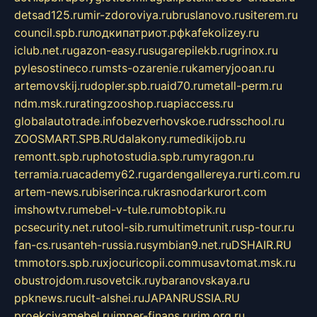
detsad125.ru
mir-zdoroviya.ru
bruslanovo.ru
siterem.ru
council.spb.ru
лодкипатриот.рф
kafekolizey.ru
iclub.net.ru
gazon-easy.ru
sugarepilekb.ru
grinox.ru
pylesostineco.ru
msts-ozarenie.ru
kameryjooan.ru
artemovskij.ru
dopler.spb.ru
aid70.ru
metall-perm.ru
ndm.msk.ru
ratingzooshop.ru
apiaccess.ru
globalautotrade.info
bezverhovskoe.ru
drsschool.ru
ZOOSMART.SPB.RU
dalakony.ru
medikijob.ru
remontt.spb.ru
photostudia.spb.ru
myragon.ru
terramia.ru
academy62.ru
gardengallereya.ru
rti.com.ru
artem-news.ru
biserinca.ru
krasnodarkurort.com
imshowtv.ru
mebel-v-tule.ru
mobtopik.ru
pcsecurity.net.ru
tool-sib.ru
multimetrunit.ru
sp-tour.ru
fan-cs.ru
santeh-russia.ru
symbian9.net.ru
DSHAIR.RU
tmmotors.spb.ru
xjocuricopii.com
musavtomat.msk.ru
obustrojdom.ru
sovetcik.ru
ybaranovskaya.ru
ppknews.ru
cult-alshei.ru
JAPANRUSSIA.RU
proekciyamebel.ru
imper-finans.ru
rim.org.ru