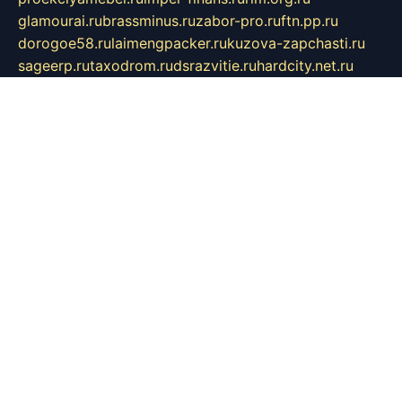
glamourai.ru
brassminus.ru
zabor-pro.ru
ftn.pp.ru
dorogoe58.ru
laimengpacker.ru
kuzova-zapchasti.ru
sageerp.ru
taxodrom.ru
dsrazvitie.ru
hardcity.net.ru
ratinghomegames.ru
topservice25.ru
gubernyan.ru
gtglasslined.ru
ii4.ru
tssport.spb.ru
andorra24.com
blackwallstreet.ru
oboimos.ru
optim-doors.com.ru
ikuch.ru
nycr.org.ru
npa21.ru
vremya-ch.spb.ru
desert000.ru
ivtorgi.ru
ifiori.ru
catalog-statei.ru
dcv.org.ru
spetsmaster174.ru
ipkameryhiseeu.ru
dum26.ru
ruspol.spb.ru
fr-opendp.ru
kam-solnyshko.ru
cheyenne-arapaho.ru
sevzapmetal.spb.ru
ted-lapidus.spb.ru
parasite-eliminator.ru
sigma-complete.ru
modernworld.ru
dama-moda.ru
eholot-group.ru
sk-nvkz.ru
DRONGOLD.RU
democratia2.ru
i-farmer.ru
mass-sport.org
jablonex.spb.ru
bookmess.ru
linkword.ru
refineua.com.ru
cs-spec.net.ru
altay-mebel.ru
DNK-THEATRE.RU
mechaniks.spb.ru
ipcamtechage.ru