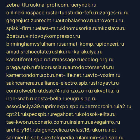
zebra-tlt.ru
okna-proficom.ru
erynok.ru
onlinekinospace.ru
startupstudio-fefu.ru
zarges-ru.ru
gegenjustizunrecht.ru
autobalashov.ru
utrovortu.ru
spiski-firm.ru
elara-m.ru
kinomusorka.ru
mkcslava.ru
2bets.ru
vintovoykompressor.ru
birminghamvsfulham.ru
sarmat-komp.ru
pioneeri.ru
amadis-chocolate.ru
shkurki-karakulya.ru
kanotiforet.spb.ru
tutmassage.ru
ecolog.org.ru
praga.spb.ru
falcorussia.ru
autodoctorservis.ru
kamertondom.spb.ru
net-life.net.ru
avto-vozim.ru
sakhcamera.ru
alliance-electro.spb.ru
stroyavt.ru
controlweb1.ru
tdsak74.ru
kinzozo-ru.ru
kvotka.ru
iron-snab.ru
costa-bella.ru
eugrus.pp.ru
associaciya39.ru
primexpo.spb.ru
bezmorchin.ru
ia2.ru
cpt21.ru
ispecspb.ru
regahost.ru
kolosok-elita.ru
tae-kwon.ru
consrio.com.ru
insiam.ru
avegainfo.ru
archery161.ru
bigencyclica.ru
vlast16.ru
korru.net
sarmiento.spb.su
extelopedia.ru
lammin-suo.spb.ru