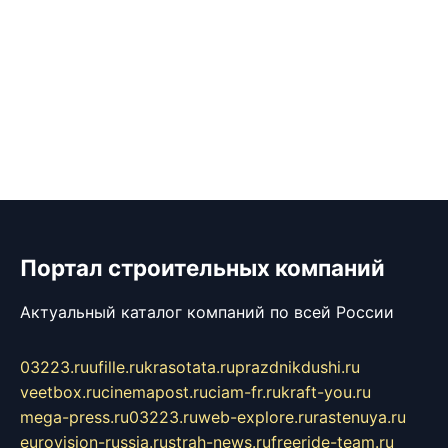
Портал строительных компаний
Актуальный каталог компаний по всей России
03223.ru
ufille.ru
krasotata.ru
prazdnikdushi.ru
veetbox.ru
cinemapost.ru
ciam-fr.ru
kraft-you.ru
mega-press.ru
03223.ru
web-explore.ru
rastenuya.ru
eurovision-russia.ru
strah-news.ru
freeride-team.ru