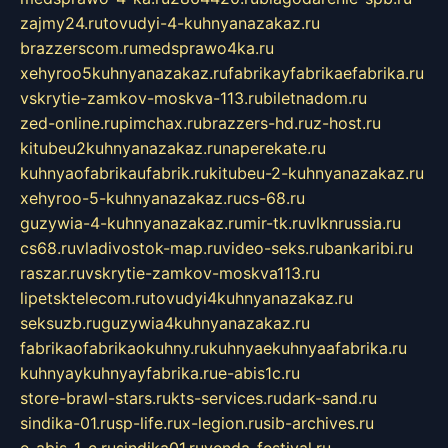
zajmy24.ru
tovudyi-4-kuhnyanazakaz.ru
brazzerscom.ru
medsprawo4ka.ru
xehyroo5kuhnyanazakaz.ru
fabrikayfabrikaefabrika.ru
vskrytie-zamkov-moskva-113.ru
biletnadom.ru
zed-online.ru
pimchax.ru
brazzers-hd.ru
z-host.ru
kitubeu2kuhnyanazakaz.ru
naperekate.ru
kuhnyaofabrikaufabrik.ru
kitubeu-2-kuhnyanazakaz.ru
xehyroo-5-kuhnyanazakaz.ru
cs-68.ru
guzywia-4-kuhnyanazakaz.ru
mir-tk.ru
vlknrussia.ru
cs68.ru
vladivostok-map.ru
video-seks.ru
bankaribi.ru
raszar.ru
vskrytie-zamkov-moskva113.ru
lipetsktelecom.ru
tovudyi4kuhnyanazakaz.ru
seksuzb.ru
guzywia4kuhnyanazakaz.ru
fabrikaofabrikaokuhny.ru
kuhnyaekuhnyaafabrika.ru
kuhnyaykuhnyayfabrika.ru
e-abis1c.ru
store-brawl-stars.ru
kts-services.ru
dark-sand.ru
sindika-01.ru
sp-life.ru
x-legion.ru
sib-archives.ru