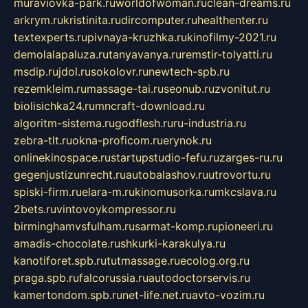
muraviovka-park.ru
worldofwoman.ru
clean-dreams.ru
arkrym.ru
kristinita.ru
dircomputer.ru
healthenter.ru
textexperts.ru
pivnaya-kruzhka.ru
kinofilmy-2021.ru
demolalapaluza.ru
tanyavanya.ru
remstir-tolyatti.ru
msdip.ru
jdol.ru
sokolovr.ru
newtech-spb.ru
rezemkleim.ru
massage-tai.ru
seonub.ru
zvonitut.ru
biolisichka24.ru
mncraft-download.ru
algoritm-sistema.ru
godflesh.ru
ru-industria.ru
zebra-tlt.ru
okna-proficom.ru
erynok.ru
onlinekinospace.ru
startupstudio-fefu.ru
zarges-ru.ru
gegenjustizunrecht.ru
autobalashov.ru
utrovortu.ru
spiski-firm.ru
elara-m.ru
kinomusorka.ru
mkcslava.ru
2bets.ru
vintovoykompressor.ru
birminghamvsfulham.ru
sarmat-komp.ru
pioneeri.ru
amadis-chocolate.ru
shkurki-karakulya.ru
kanotiforet.spb.ru
tutmassage.ru
ecolog.org.ru
praga.spb.ru
falcorussia.ru
autodoctorservis.ru
kamertondom.spb.ru
net-life.net.ru
avto-vozim.ru