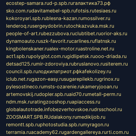
ecostep-samara.ru
d-p.spb.ru
галактика73.рф
sko.com.ru
davitamebel-spb.ru
fotsis.ru
tesiaes.ru
kokoroyari.spb.ru
blesna-kazan.ru
mossilver.ru
lenderoq.ru
sergeydobrin.ru
tochkazvuka.msk.ru
people-of-art.ru
bezzubova.ru
clubtibet.ru
orior-aks.ru
dynamoauto.ru
szk-favorit.ru
carlines.ru
flatnsk.ru
kingbolenskaner.ru
alex-motor.ru
astroline.net.ru
act1.spb.ru
polyglot.com.ru
gidlipetsk.ru
ooo-driada.ru
detsad125.ru
mir-zdoroviya.ru
bruslanovo.ru
siterem.ru
council.spb.ru
лодкипатриот.рф
kafekolizey.ru
iclub.net.ru
gazon-easy.ru
sugarepilekb.ru
grinox.ru
pylesostineco.ru
msts-ozarenie.ru
kameryjooan.ru
artemovskij.ru
dopler.spb.ru
aid70.ru
metall-perm.ru
ndm.msk.ru
ratingzooshop.ru
apiaccess.ru
globalautotrade.info
bezverhovskoe.ru
drsschool.ru
ZOOSMART.SPB.RU
dalakony.ru
medikijob.ru
remontt.spb.ru
photostudia.spb.ru
myragon.ru
terramia.ru
academy62.ru
gardengallereya.ru
rti.com.ru