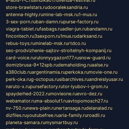
e-abis-1-c.ru
sindika01.ru
venda-festival.ru
store-brawlstars.ru
dooraleksandria.ru
antenna-highly.ru
mine-lab-msk.ru
1-mus.ru
3-sex-porn.ru
ban-damn.ru
purse-factory.ru
viagra-tablet.ru
fasbags.ru
adler-jun.ru
bandamn.ru
fincontech.ru
3sexporn.ru
1mus.ru
darksand.ru
rebus-toys.ru
minelab-msk.ru
rtdco.ru
seo-prodvizhenie-sajtov-stroitelnyh-kompanij.ru
card-voice.ru
rulonnyygazon177.ru
snow-guard.ru
domizbrusa-9x12spb.ru
demaholding.ru
aalse.ru
a380club.ru
argentinamia.ru
perkoka.ru
movie-one.ru
perk-oka.ru
g-octopus.ru
sibarchives.ru
andreislyusar.ru
naruto-x.ru
pursefactory.ru
tor-lyubov-i-grom.ru
spayderhed-2022.ru
movieone.ru
evro-dez.ru
webamator.ru
ma-absolut1.ru
avtopomosch27.ru
nv-750.ru
news-plain.ru
nertansaga.ru
delanalad.ru
dizfiles.ru
youtubefree.ru
aria-family.ru
roadli.ru
planeta-samara.ru
mysmartbuy.ru