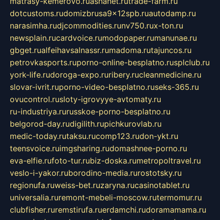
matrasy-kemerovo.ru
ashanet.ru
trade-farm.ru
dotcustoms.ru
domizbrusa9x12spb.ru
autodamp.ru
narasimha.ru
djcommodities.ru
nv750.ru
x-ton.ru
newsplain.ru
cardvoice.ru
modopaper.ru
manunae.ru
gbget.ru
alfeihavsalnassr.ru
madoma.ru
tajuncos.ru
petrovkasports.ru
porno-online-besplatno.ru
splclub.ru
york-life.ru
doroga-expo.ru
ribery.ru
cleanmedicine.ru
slovar-ivrit.ru
porno-video-besplatno.ru
seks-365.ru
ovucontrol.ru
sloty-igrovyye-avtomaty.ru
ru-industriya.ru
russkoe-porno-besplatno.ru
belgorod-day.ru
digilith.ru
pichkurovlab.ru
medic-today.ru
taksu.ru
comp123.ru
don-ykt.ru
teensvoice.ru
imgsharing.ru
domashnee-porno.ru
eva-elfie.ru
foto-tur.ru
biz-doska.ru
metropoltravel.ru
veslo-i-yakor.ru
borodino-media.ru
rostotsky.ru
regionufa.ru
weiss-bet.ru
zaryna.ru
casinotablet.ru
universalia.ru
remont-mebeli-moscow.ru
termomur.ru
clubfisher.ru
remstirufa.ru
erdamchi.ru
doramamama.ru