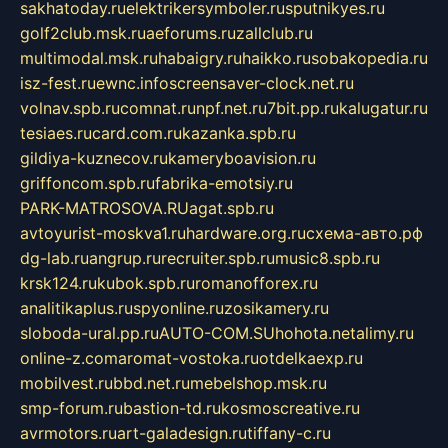
sakhatoday.ru
elektrikersymboler.ru
sputnikyes.ru
golf2club.msk.ru
aeforums.ru
zallclub.ru
multimodal.msk.ru
habaigry.ru
haikko.ru
sobakopedia.ru
isz-fest.ru
ewnc.info
screensaver-clock.net.ru
volnav.spb.ru
comnat.ru
npf.net.ru
7bit.pp.ru
kalugatur.ru
tesiaes.ru
card.com.ru
kazanka.spb.ru
gildiya-kuznecov.ru
kameryboavision.ru
griffoncom.spb.ru
fabrika-emotsiy.ru
PARK-MATROSOVA.RU
agat.spb.ru
avtoyurist-moskva1.ru
hardware.org.ru
схема-авто.рф
dg-lab.ru
angrup.ru
recruiter.spb.ru
music8.spb.ru
krsk124.ru
kubok.spb.ru
romanofforex.ru
analitikaplus.ru
spyonline.ru
zosikamery.ru
sloboda-ural.pp.ru
AUTO-COM.SU
hohota.net
alimy.ru
online-z.com
aromat-vostoka.ru
otdelkaexp.ru
mobilvest.ru
bbd.net.ru
mebelshop.msk.ru
smp-forum.ru
bastion-td.ru
kosmoscreative.ru
avrmotors.ru
art-galadesign.ru
tiffany-c.ru