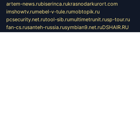
artem-news.ru
biserinca.ru
krasnodarkurort.com
imshowtv.ru
mebel-v-tule.ru
mobtopik.ru
pcsecurity.net.ru
tool-sib.ru
multimetrunit.ru
sp-tour.ru
fan-cs.ru
santeh-russia.ru
symbian9.net.ru
DSHAIR.RU
tmmotors.spb.ru
xjocuricopii.com
musavtomat.msk.ru
obustrojdom.ru
sovetcik.ru
ybaranovskaya.ru
ppknews.ru
cult-alshei.ru
JAPANRUSSIA.RU
proekciyamebel.ru
imper-finans.ru
rim.org.ru
glamourai.ru
brassminus.ru
zabor-pro.ru
ftn.pp.ru
dorogoe58.ru
laimengpacker.ru
kuzova-zapchasti.ru
sageerp.ru
taxodrom.ru
dsrazvitie.ru
hardcity.net.ru
ratinghomegames.ru
topservice25.ru
gubernyan.ru
gtglasslined.ru
ii4.ru
tssport.spb.ru
andorra24.com
blackwallstreet.ru
oboimos.ru
optim-doors.com.ru
ikuch.ru
nycr.org.ru
npa21.ru
vremya-ch.spb.ru
desert000.ru
ivtorgi.ru
ifiori.ru
catalog-statei.ru
dcv.org.ru
spetsmaster174.ru
ipkameryhiseeu.ru
dum26.ru
ruspol.spb.ru
fr-opendp.ru
kam-solnyshko.ru