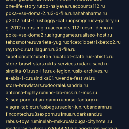
one-life-story.ru
top-halyava.ru
accounts112.ru
poka-vse-doma-2.ru
3-d-file.ru
hahahaharms.ru
g2012.ru
tst-1.ru
shaggy-cat.ru
opsmgr.ru
ev-gallery.ru
g-2012.ru
ops-mgr.ru
accounts-112.ru
csm-demo.ru
poka-vse-doma2.ru
airgungames.ru
allseo-host.ru
tehosmotre.ru
varieta-yug.ru
cricetc1xbetr1xbetcc2.ru
raytor-d.ru
atillagunn.ru
3d-file.ru
1xbeticricetc1xbetti5.ru
uafoot-statti.ru
e-abis1c.ru
store-brawl-stars.ru
kts-services.ru
dark-sand.ru
sindika-01.ru
sp-life.ru
x-legion.ru
sib-archives.ru
e-abis-1-c.ru
sindika01.ru
venda-festival.ru
store-brawlstars.ru
dooraleksandria.ru
antenna-highly.ru
mine-lab-msk.ru
1-mus.ru
3-sex-porn.ru
ban-damn.ru
purse-factory.ru
viagra-tablet.ru
fasbags.ru
adler-jun.ru
bandamn.ru
fincontech.ru
3sexporn.ru
1mus.ru
darksand.ru
rebus-toys.ru
minelab-msk.ru
alabuga-cityhotel.ru
medsprawo-4-ka.ru
2864420.ru
blagodarenie-spb.ru