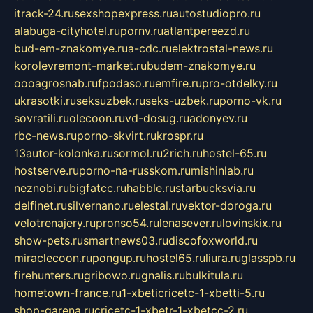
itrack-24.ru
sexshopexpress.ru
autostudiopro.ru
alabuga-cityhotel.ru
pornv.ru
atlantpereezd.ru
bud-em-znakomye.ru
a-cdc.ru
elektrostal-news.ru
korolevremont-market.ru
budem-znakomye.ru
oooagrosnab.ru
fpodaso.ru
emfire.ru
pro-otdelky.ru
ukrasotki.ru
seksuzbek.ru
seks-uzbek.ru
porno-vk.ru
sovratili.ru
olecoon.ru
vd-dosug.ru
adonyev.ru
rbc-news.ru
porno-skvirt.ru
krospr.ru
13autor-kolonka.ru
sormol.ru
2rich.ru
hostel-65.ru
hostserve.ru
porno-na-russkom.ru
mishinlab.ru
neznobi.ru
bigfatcc.ru
habble.ru
starbucksvia.ru
delfinet.ru
silvernano.ru
elestal.ru
vektor-doroga.ru
velotrenajery.ru
pronso54.ru
lenasever.ru
lovinskix.ru
show-pets.ru
smartnews03.ru
discofoxworld.ru
miraclecoon.ru
pongup.ru
hostel65.ru
liura.ru
glasspb.ru
firehunters.ru
gribowo.ru
gnalis.ru
bulkitula.ru
hometown-france.ru
1-xbeticricetc-1-xbetti-5.ru
shop-garena.ru
cricetc-1-xbetr-1-xbetcc-2.ru