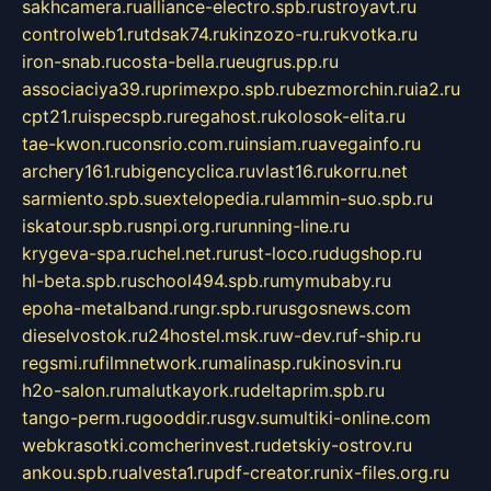
sakhcamera.ru
alliance-electro.spb.ru
stroyavt.ru
controlweb1.ru
tdsak74.ru
kinzozo-ru.ru
kvotka.ru
iron-snab.ru
costa-bella.ru
eugrus.pp.ru
associaciya39.ru
primexpo.spb.ru
bezmorchin.ru
ia2.ru
cpt21.ru
ispecspb.ru
regahost.ru
kolosok-elita.ru
tae-kwon.ru
consrio.com.ru
insiam.ru
avegainfo.ru
archery161.ru
bigencyclica.ru
vlast16.ru
korru.net
sarmiento.spb.su
extelopedia.ru
lammin-suo.spb.ru
iskatour.spb.ru
snpi.org.ru
running-line.ru
krygeva-spa.ru
chel.net.ru
rust-loco.ru
dugshop.ru
hl-beta.spb.ru
school494.spb.ru
mymubaby.ru
epoha-metalband.ru
ngr.spb.ru
rusgosnews.com
dieselvostok.ru
24hostel.msk.ru
w-dev.ru
f-ship.ru
regsmi.ru
filmnetwork.ru
malinasp.ru
kinosvin.ru
h2o-salon.ru
malutkayork.ru
deltaprim.spb.ru
tango-perm.ru
gooddir.ru
sgv.su
multiki-online.com
webkrasotki.com
cherinvest.ru
detskiy-ostrov.ru
ankou.spb.ru
alvesta1.ru
pdf-creator.ru
nix-files.org.ru