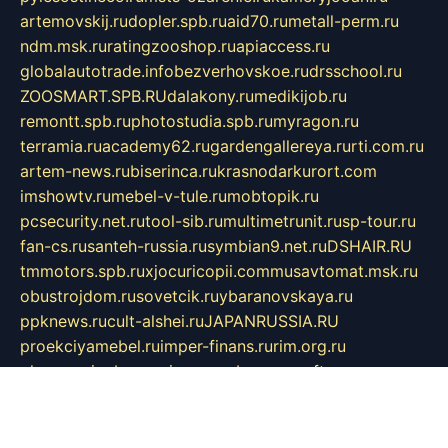
artemovskij.ru
dopler.spb.ru
aid70.ru
metall-perm.ru
ndm.msk.ru
ratingzooshop.ru
apiaccess.ru
globalautotrade.info
bezverhovskoe.ru
drsschool.ru
ZOOSMART.SPB.RU
dalakony.ru
medikijob.ru
remontt.spb.ru
photostudia.spb.ru
myragon.ru
terramia.ru
academy62.ru
gardengallereya.ru
rti.com.ru
artem-news.ru
biserinca.ru
krasnodarkurort.com
imshowtv.ru
mebel-v-tule.ru
mobtopik.ru
pcsecurity.net.ru
tool-sib.ru
multimetrunit.ru
sp-tour.ru
fan-cs.ru
santeh-russia.ru
symbian9.net.ru
DSHAIR.RU
tmmotors.spb.ru
xjocuricopii.com
musavtomat.msk.ru
obustrojdom.ru
sovetcik.ru
ybaranovskaya.ru
ppknews.ru
cult-alshei.ru
JAPANRUSSIA.RU
proekciyamebel.ru
imper-finans.ru
rim.org.ru
glamourai.ru
brassminus.ru
zabor-pro.ru
ftn.pp.ru
dorogoe58.ru
laimengpacker.ru
kuzova-zapchasti.ru
sageerp.ru
taxodrom.ru
dsrazvitie.ru
hardcity.net.ru
ratinghomegames.ru
topservice25.ru
gubernyan.ru