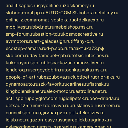
analitikaplus.ru
spyonline.ru
zosikamery.ru
sloboda-ural.pp.ru
AUTO-COM.SU
hohota.net
alimy.ru
online-z.com
aromat-vostoka.ru
otdelkaexp.ru
mobilvest.ru
bbd.net.ru
mebelshop.msk.ru
smp-forum.ru
bastion-td.ru
kosmoscreative.ru
avrmotors.ru
art-galadesign.ru
tiffany-c.ru
ecostep-samara.ru
d-p.spb.ru
галактика73.рф
sko.com.ru
davitamebel-spb.ru
fotsis.ru
tesiaes.ru
kokoroyari.spb.ru
blesna-kazan.ru
mossilver.ru
lenderoq.ru
sergeydobrin.ru
tochkazvuka.msk.ru
people-of-art.ru
bezzubova.ru
clubtibet.ru
orior-aks.ru
dynamoauto.ru
szk-favorit.ru
carlines.ru
flatnsk.ru
kingbolenskaner.ru
alex-motor.ru
astroline.net.ru
act1.spb.ru
polyglot.com.ru
gidlipetsk.ru
ooo-driada.ru
detsad125.ru
mir-zdoroviya.ru
bruslanovo.ru
siterem.ru
council.spb.ru
лодкипатриот.рф
kafekolizey.ru
iclub.net.ru
gazon-easy.ru
sugarepilekb.ru
grinox.ru
pylesostineco.ru
msts-ozarenie.ru
kameryjooan.ru