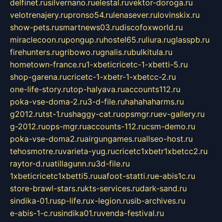
delfinet.ru
silvernano.ru
elestal.ru
vektor-doroga.ru
velotrenajery.ru
pronso54.ru
lenasever.ru
lovinskix.ru
show-pets.ru
smartnews03.ru
discofoxworld.ru
miraclecoon.ru
pongup.ru
hostel65.ru
liura.ru
glasspb.ru
firehunters.ru
gribowo.ru
gnalis.ru
bulkitula.ru
hometown-france.ru
1-xbeticricetc-1-xbetti-5.ru
shop-garena.ru
cricetc-1-xbetr-1-xbetcc-2.ru
one-life-story.ru
top-halyava.ru
accounts112.ru
poka-vse-doma-2.ru
3-d-file.ru
hahahaharms.ru
g2012.ru
tst-1.ru
shaggy-cat.ru
opsmgr.ru
ev-gallery.ru
g-2012.ru
ops-mgr.ru
accounts-112.ru
csm-demo.ru
poka-vse-doma2.ru
airgungames.ru
allseo-host.ru
tehosmotre.ru
varieta-yug.ru
cricetc1xbetr1xbetcc2.ru
raytor-d.ru
atillagunn.ru
3d-file.ru
1xbeticricetc1xbetti5.ru
uafoot-statti.ru
e-abis1c.ru
store-brawl-stars.ru
kts-services.ru
dark-sand.ru
sindika-01.ru
sp-life.ru
x-legion.ru
sib-archives.ru
e-abis-1-c.ru
sindika01.ru
venda-festival.ru