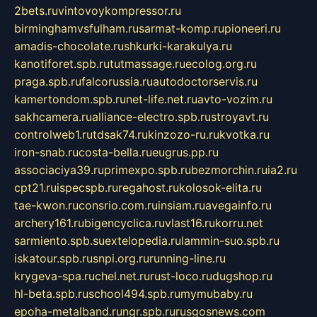
2bets.ru
vintovoykompressor.ru
birminghamvsfulham.ru
sarmat-komp.ru
pioneeri.ru
amadis-chocolate.ru
shkurki-karakulya.ru
kanotiforet.spb.ru
tutmassage.ru
ecolog.org.ru
praga.spb.ru
falcorussia.ru
autodoctorservis.ru
kamertondom.spb.ru
net-life.net.ru
avto-vozim.ru
sakhcamera.ru
alliance-electro.spb.ru
stroyavt.ru
controlweb1.ru
tdsak74.ru
kinzozo-ru.ru
kvotka.ru
iron-snab.ru
costa-bella.ru
eugrus.pp.ru
associaciya39.ru
primexpo.spb.ru
bezmorchin.ru
ia2.ru
cpt21.ru
ispecspb.ru
regahost.ru
kolosok-elita.ru
tae-kwon.ru
consrio.com.ru
insiam.ru
avegainfo.ru
archery161.ru
bigencyclica.ru
vlast16.ru
korru.net
sarmiento.spb.su
extelopedia.ru
lammin-suo.spb.ru
iskatour.spb.ru
snpi.org.ru
running-line.ru
krygeva-spa.ru
chel.net.ru
rust-loco.ru
dugshop.ru
hl-beta.spb.ru
school494.spb.ru
mymubaby.ru
epoha-metalband.ru
ngr.spb.ru
rusgosnews.com