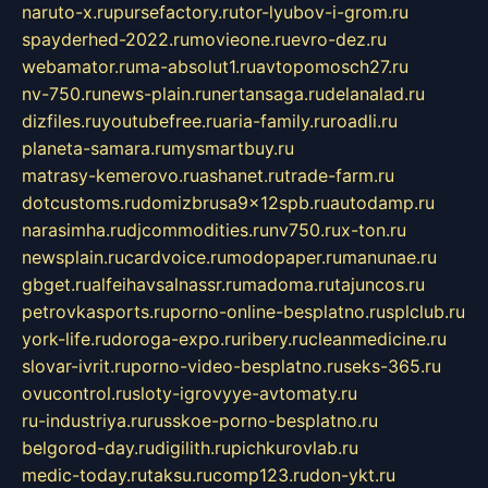
naruto-x.ru
pursefactory.ru
tor-lyubov-i-grom.ru
spayderhed-2022.ru
movieone.ru
evro-dez.ru
webamator.ru
ma-absolut1.ru
avtopomosch27.ru
nv-750.ru
news-plain.ru
nertansaga.ru
delanalad.ru
dizfiles.ru
youtubefree.ru
aria-family.ru
roadli.ru
planeta-samara.ru
mysmartbuy.ru
matrasy-kemerovo.ru
ashanet.ru
trade-farm.ru
dotcustoms.ru
domizbrusa9x12spb.ru
autodamp.ru
narasimha.ru
djcommodities.ru
nv750.ru
x-ton.ru
newsplain.ru
cardvoice.ru
modopaper.ru
manunae.ru
gbget.ru
alfeihavsalnassr.ru
madoma.ru
tajuncos.ru
petrovkasports.ru
porno-online-besplatno.ru
splclub.ru
york-life.ru
doroga-expo.ru
ribery.ru
cleanmedicine.ru
slovar-ivrit.ru
porno-video-besplatno.ru
seks-365.ru
ovucontrol.ru
sloty-igrovyye-avtomaty.ru
ru-industriya.ru
russkoe-porno-besplatno.ru
belgorod-day.ru
digilith.ru
pichkurovlab.ru
medic-today.ru
taksu.ru
comp123.ru
don-ykt.ru