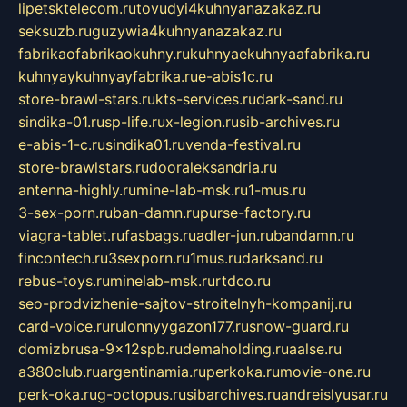
lipetsktelecom.ru
tovudyi4kuhnyanazakaz.ru
seksuzb.ru
guzywia4kuhnyanazakaz.ru
fabrikaofabrikaokuhny.ru
kuhnyaekuhnyaafabrika.ru
kuhnyaykuhnyayfabrika.ru
e-abis1c.ru
store-brawl-stars.ru
kts-services.ru
dark-sand.ru
sindika-01.ru
sp-life.ru
x-legion.ru
sib-archives.ru
e-abis-1-c.ru
sindika01.ru
venda-festival.ru
store-brawlstars.ru
dooraleksandria.ru
antenna-highly.ru
mine-lab-msk.ru
1-mus.ru
3-sex-porn.ru
ban-damn.ru
purse-factory.ru
viagra-tablet.ru
fasbags.ru
adler-jun.ru
bandamn.ru
fincontech.ru
3sexporn.ru
1mus.ru
darksand.ru
rebus-toys.ru
minelab-msk.ru
rtdco.ru
seo-prodvizhenie-sajtov-stroitelnyh-kompanij.ru
card-voice.ru
rulonnyygazon177.ru
snow-guard.ru
domizbrusa-9x12spb.ru
demaholding.ru
aalse.ru
a380club.ru
argentinamia.ru
perkoka.ru
movie-one.ru
perk-oka.ru
g-octopus.ru
sibarchives.ru
andreislyusar.ru