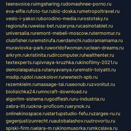
teensvoice.ru
imgsharing.ru
domashnee-porno.ru
eva-elfie.ru
foto-tur.ru
biz-doska.ru
metropoltravel.ru
veslo-i-yakor.ru
borodino-media.ru
rostotsky.ru
regionufa.ru
weiss-bet.ru
zaryna.ru
casinotablet.ru
universalia.ru
remont-mebeli-moscow.ru
termomur.ru
clubfisher.ru
remstirufa.ru
erdamchi.ru
doramamama.ru
muraviovka-park.ru
worldofwoman.ru
clean-dreams.ru
arkrym.ru
kristinita.ru
dircomputer.ru
healthenter.ru
textexperts.ru
pivnaya-kruzhka.ru
kinofilmy-2021.ru
demolalapaluza.ru
tanyavanya.ru
remstir-tolyatti.ru
msdip.ru
jdol.ru
sokolovr.ru
newtech-spb.ru
rezemkleim.ru
massage-tai.ru
seonub.ru
zvonitut.ru
biolisichka24.ru
mncraft-download.ru
algoritm-sistema.ru
godflesh.ru
ru-industria.ru
zebra-tlt.ru
okna-proficom.ru
erynok.ru
onlinekinospace.ru
startupstudio-fefu.ru
zarges-ru.ru
gegenjustizunrecht.ru
autobalashov.ru
utrovortu.ru
spiski-firm.ru
elara-m.ru
kinomusorka.ru
mkcslava.ru