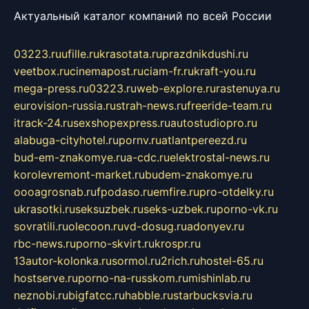
Актуальный каталог компаний по всей России
03223.ru
ufille.ru
krasotata.ru
prazdnikdushi.ru
veetbox.ru
cinemapost.ru
ciam-fr.ru
kraft-you.ru
mega-press.ru
03223.ru
web-explore.ru
rastenuya.ru
eurovision-russia.ru
strah-news.ru
freeride-team.ru
itrack-24.ru
sexshopexpress.ru
autostudiopro.ru
alabuga-cityhotel.ru
pornv.ru
atlantpereezd.ru
bud-em-znakomye.ru
a-cdc.ru
elektrostal-news.ru
korolevremont-market.ru
budem-znakomye.ru
oooagrosnab.ru
fpodaso.ru
emfire.ru
pro-otdelky.ru
ukrasotki.ru
seksuzbek.ru
seks-uzbek.ru
porno-vk.ru
sovratili.ru
olecoon.ru
vd-dosug.ru
adonyev.ru
rbc-news.ru
porno-skvirt.ru
krospr.ru
13autor-kolonka.ru
sormol.ru
2rich.ru
hostel-65.ru
hostserve.ru
porno-na-russkom.ru
mishinlab.ru
neznobi.ru
bigfatcc.ru
habble.ru
starbucksvia.ru