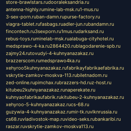
store-brawlstars.ru
dooraleksandria.ru
antenna-highly.ru
mine-lab-msk.ru
1-mus.ru
3-sex-porn.ru
ban-damn.ru
purse-factory.ru
viagra-tablet.ru
fasbags.ru
adler-jun.ru
bandamn.ru
fincontech.ru
3sexporn.ru
1mus.ru
darksand.ru
rebus-toys.ru
minelab-msk.ru
alabuga-cityhotel.ru
medsprawo-4-ka.ru
2864420.ru
blagodarenie-spb.ru
zajmy24.ru
tovudyi-4-kuhnyanazakaz.ru
brazzerscom.ru
medsprawo4ka.ru
xehyroo5kuhnyanazakaz.ru
fabrikayfabrikaefabrika.ru
vskrytie-zamkov-moskva-113.ru
biletnadom.ru
zed-online.ru
pimchax.ru
brazzers-hd.ru
z-host.ru
kitubeu2kuhnyanazakaz.ru
naperekate.ru
kuhnyaofabrikaufabrik.ru
kitubeu-2-kuhnyanazakaz.ru
xehyroo-5-kuhnyanazakaz.ru
cs-68.ru
guzywia-4-kuhnyanazakaz.ru
mir-tk.ru
vlknrussia.ru
cs68.ru
vladivostok-map.ru
video-seks.ru
bankaribi.ru
raszar.ru
vskrytie-zamkov-moskva113.ru