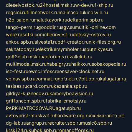
dieselvostok.ru
24hostel.msk.ru
w-dev.ru
f-ship.ru
regsmi.ru
filmnetwork.ru
malinasp.ru
kinosvin.ru
h2o-salon.ru
malutkayork.ru
deltaprim.spb.ru
tango-perm.ru
gooddir.ru
sgv.su
multiki-online.com
webkrasotki.com
cherinvest.ru
detskiy-ostrov.ru
ankou.spb.ru
alvesta1.ru
pdf-creator.ru
nix-files.org.ru
sakhatoday.ru
elektrikersymboler.ru
sputnikyes.ru
golf2club.msk.ru
aeforums.ru
zallclub.ru
multimodal.msk.ru
habaigry.ru
haikko.ru
sobakopedia.ru
isz-fest.ru
ewnc.info
screensaver-clock.net.ru
volnav.spb.ru
comnat.ru
npf.net.ru
7bit.pp.ru
kalugatur.ru
tesiaes.ru
card.com.ru
kazanka.spb.ru
gildiya-kuznecov.ru
kameryboavision.ru
griffoncom.spb.ru
fabrika-emotsiy.ru
PARK-MATROSOVA.RU
agat.spb.ru
avtoyurist-moskva1.ru
hardware.org.ru
схема-авто.рф
dg-lab.ru
angrup.ru
recruiter.spb.ru
music8.spb.ru
krsk124.ru
kubok.spb.ru
romanofforex.ru