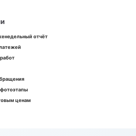
ми
женедельный отчёт
платежей
 работ
обращения
 фотоэтапы
птовым ценам