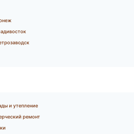
ронеж
ладивосток
етрозаводск
ды и утепление
ерческий ремонт
оки