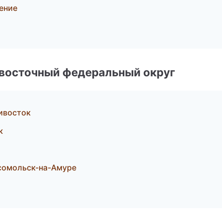
ение
евосточный федеральный округ
ивосток
к
сомольск-на-Амуре