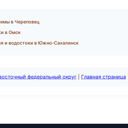
темы в Череповец
ки в Омск
ля и водостоки в Южно-Сахалинск
евосточный федеральный округ
|
Главная страница