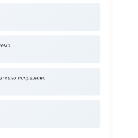
уемо.
ативно исправили.