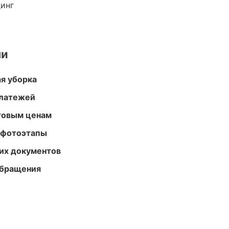
динг
ми
ая уборка
платежей
птовым ценам
 фотоэтапы
их документов
обращения