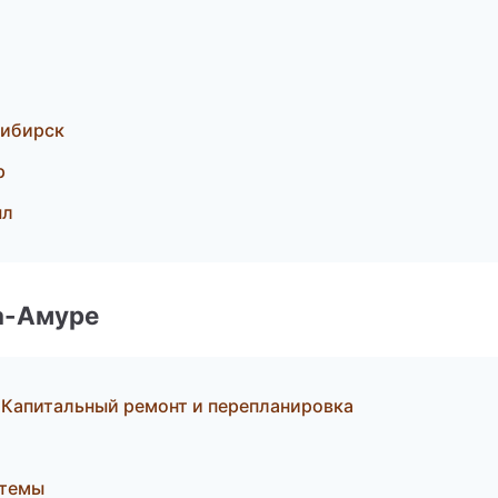
сибирск
р
ыл
а-Амуре
Капитальный ремонт и перепланировка
стемы