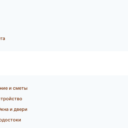
га
ние и сметы
стройство
кна и двери
водостоки