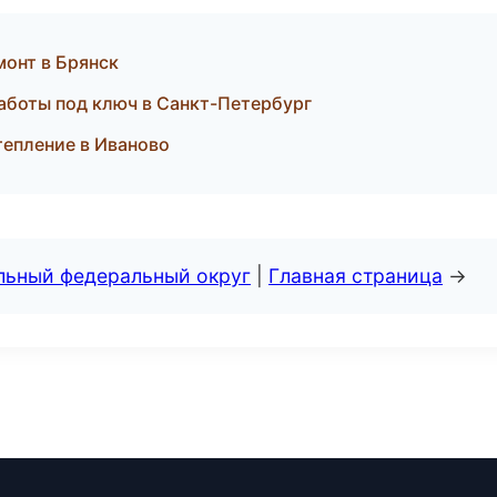
онт в Брянск
аботы под ключ в Санкт-Петербург
епление в Иваново
альный федеральный округ
|
Главная страница
→