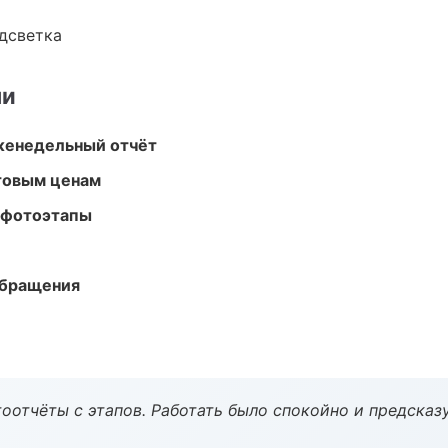
одсветка
ми
женедельный отчёт
птовым ценам
 фотоэтапы
обращения
оотчёты с этапов. Работать было спокойно и предсказ