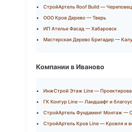
СтройАртель Roof Build — Череповец
ООО Кров Дерево — Тверь
ИП Ателье Фасад — Хабаровск
Мастерская Дерево Бригадир — Калу
Компании в Иваново
ИнжСтрой Этаж Line — Проектирова
ГК Контур Line — Ландшафт и благоу
СтройАртель Фундамент Монтаж — О
СтройАртель Кров Line — Кровля и 