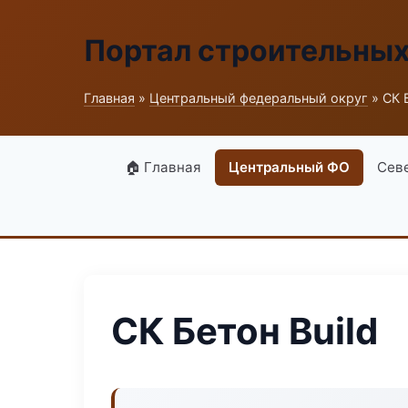
Портал строительны
Главная
»
Центральный федеральный округ
» СК Б
🏠 Главная
Центральный ФО
Сев
СК Бетон Build