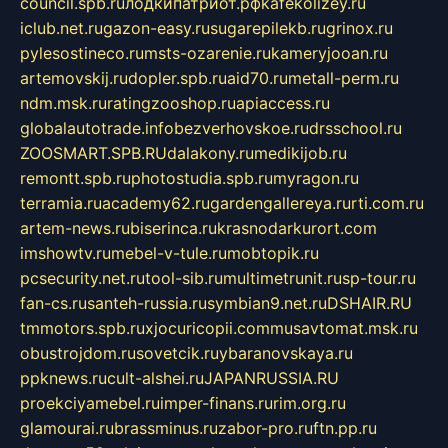
council.spb.ru
лодкипатриот.рф
kafekolizey.ru
iclub.net.ru
gazon-easy.ru
sugarepilekb.ru
grinox.ru
pylesostineco.ru
msts-ozarenie.ru
kameryjooan.ru
artemovskij.ru
dopler.spb.ru
aid70.ru
metall-perm.ru
ndm.msk.ru
ratingzooshop.ru
apiaccess.ru
globalautotrade.info
bezverhovskoe.ru
drsschool.ru
ZOOSMART.SPB.RU
dalakony.ru
medikijob.ru
remontt.spb.ru
photostudia.spb.ru
myragon.ru
terramia.ru
academy62.ru
gardengallereya.ru
rti.com.ru
artem-news.ru
biserinca.ru
krasnodarkurort.com
imshowtv.ru
mebel-v-tule.ru
mobtopik.ru
pcsecurity.net.ru
tool-sib.ru
multimetrunit.ru
sp-tour.ru
fan-cs.ru
santeh-russia.ru
symbian9.net.ru
DSHAIR.RU
tmmotors.spb.ru
xjocuricopii.com
musavtomat.msk.ru
obustrojdom.ru
sovetcik.ru
ybaranovskaya.ru
ppknews.ru
cult-alshei.ru
JAPANRUSSIA.RU
proekciyamebel.ru
imper-finans.ru
rim.org.ru
glamourai.ru
brassminus.ru
zabor-pro.ru
ftn.pp.ru