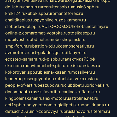
avtoyurist-moskva1.ru
hardware.org.ru
схема-авто.рф
dg-lab.ru
angrup.ru
recruiter.spb.ru
music8.spb.ru
krsk124.ru
kubok.spb.ru
romanofforex.ru
analitikaplus.ru
spyonline.ru
zosikamery.ru
sloboda-ural.pp.ru
AUTO-COM.SU
hohota.net
alimy.ru
online-z.com
aromat-vostoka.ru
otdelkaexp.ru
mobilvest.ru
bbd.net.ru
mebelshop.msk.ru
smp-forum.ru
bastion-td.ru
kosmoscreative.ru
avrmotors.ru
art-galadesign.ru
tiffany-c.ru
ecostep-samara.ru
d-p.spb.ru
галактика73.рф
sko.com.ru
davitamebel-spb.ru
fotsis.ru
tesiaes.ru
kokoroyari.spb.ru
blesna-kazan.ru
mossilver.ru
lenderoq.ru
sergeydobrin.ru
tochkazvuka.msk.ru
people-of-art.ru
bezzubova.ru
clubtibet.ru
orior-aks.ru
dynamoauto.ru
szk-favorit.ru
carlines.ru
flatnsk.ru
kingbolenskaner.ru
alex-motor.ru
astroline.net.ru
act1.spb.ru
polyglot.com.ru
gidlipetsk.ru
ooo-driada.ru
detsad125.ru
mir-zdoroviya.ru
bruslanovo.ru
siterem.ru