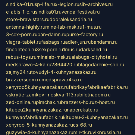
sindika-01.ru
sp-life.ru
x-legion.ru
sib-archives.ru
e-abis-1-c.ru
sindika01.ru
venda-festival.ru
store-brawlstars.ru
dooraleksandria.ru
antenna-highly.ru
mine-lab-msk.ru
1-mus.ru
3-sex-porn.ru
ban-damn.ru
purse-factory.ru
viagra-tablet.ru
fasbags.ru
adler-jun.ru
bandamn.ru
fincontech.ru
3sexporn.ru
1mus.ru
darksand.ru
rebus-toys.ru
minelab-msk.ru
alabuga-cityhotel.ru
medsprawo-4-ka.ru
2864420.ru
blagodarenie-spb.ru
zajmy24.ru
tovudyi-4-kuhnyanazakaz.ru
brazzerscom.ru
medsprawo4ka.ru
xehyroo5kuhnyanazakaz.ru
fabrikayfabrikaefabrika.ru
vskrytie-zamkov-moskva-113.ru
biletnadom.ru
zed-online.ru
pimchax.ru
brazzers-hd.ru
z-host.ru
kitubeu2kuhnyanazakaz.ru
naperekate.ru
kuhnyaofabrikaufabrik.ru
kitubeu-2-kuhnyanazakaz.ru
xehyroo-5-kuhnyanazakaz.ru
cs-68.ru
guzywia-4-kuhnyanazakaz.ru
mir-tk.ru
vlknrussia.ru