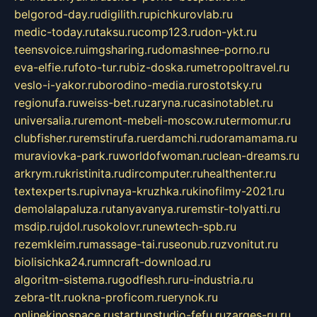
belgorod-day.ru
digilith.ru
pichkurovlab.ru
medic-today.ru
taksu.ru
comp123.ru
don-ykt.ru
teensvoice.ru
imgsharing.ru
domashnee-porno.ru
eva-elfie.ru
foto-tur.ru
biz-doska.ru
metropoltravel.ru
veslo-i-yakor.ru
borodino-media.ru
rostotsky.ru
regionufa.ru
weiss-bet.ru
zaryna.ru
casinotablet.ru
universalia.ru
remont-mebeli-moscow.ru
termomur.ru
clubfisher.ru
remstirufa.ru
erdamchi.ru
doramamama.ru
muraviovka-park.ru
worldofwoman.ru
clean-dreams.ru
arkrym.ru
kristinita.ru
dircomputer.ru
healthenter.ru
textexperts.ru
pivnaya-kruzhka.ru
kinofilmy-2021.ru
demolalapaluza.ru
tanyavanya.ru
remstir-tolyatti.ru
msdip.ru
jdol.ru
sokolovr.ru
newtech-spb.ru
rezemkleim.ru
massage-tai.ru
seonub.ru
zvonitut.ru
biolisichka24.ru
mncraft-download.ru
algoritm-sistema.ru
godflesh.ru
ru-industria.ru
zebra-tlt.ru
okna-proficom.ru
erynok.ru
onlinekinospace.ru
startupstudio-fefu.ru
zarges-ru.ru