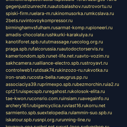
gegenjustizunrecht.ru
autobalashov.ru
utrovortu.ru
spiski-firm.ru
elara-m.ru
kinomusorka.ru
mkcslava.ru
2bets.ru
vintovoykompressor.ru
birminghamvsfulham.ru
sarmat-komp.ru
pioneeri.ru
amadis-chocolate.ru
shkurki-karakulya.ru
kanotiforet.spb.ru
tutmassage.ru
ecolog.org.ru
praga.spb.ru
falcorussia.ru
autodoctorservis.ru
kamertondom.spb.ru
net-life.net.ru
avto-vozim.ru
sakhcamera.ru
alliance-electro.spb.ru
stroyavt.ru
controlweb1.ru
tdsak74.ru
kinzozo-ru.ru
kvotka.ru
iron-snab.ru
costa-bella.ru
eugrus.pp.ru
associaciya39.ru
primexpo.spb.ru
bezmorchin.ru
ia2.ru
cpt21.ru
ispecspb.ru
regahost.ru
kolosok-elita.ru
tae-kwon.ru
consrio.com.ru
insiam.ru
avegainfo.ru
archery161.ru
bigencyclica.ru
vlast16.ru
korru.net
sarmiento.spb.su
extelopedia.ru
lammin-suo.spb.ru
iskatour.spb.ru
snpi.org.ru
running-line.ru
krygeva-spa.ru
chel.net.ru
rust-loco.ru
dugshop.ru