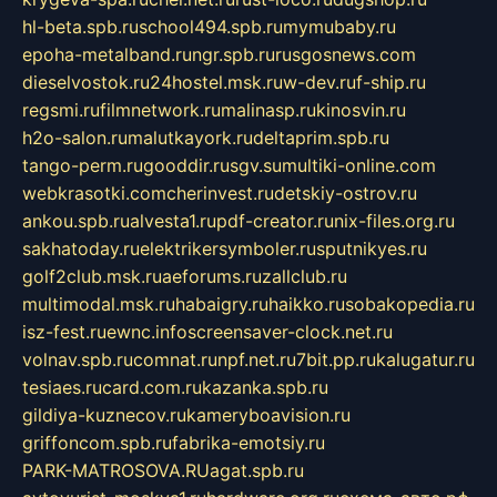
hl-beta.spb.ru
school494.spb.ru
mymubaby.ru
epoha-metalband.ru
ngr.spb.ru
rusgosnews.com
dieselvostok.ru
24hostel.msk.ru
w-dev.ru
f-ship.ru
regsmi.ru
filmnetwork.ru
malinasp.ru
kinosvin.ru
h2o-salon.ru
malutkayork.ru
deltaprim.spb.ru
tango-perm.ru
gooddir.ru
sgv.su
multiki-online.com
webkrasotki.com
cherinvest.ru
detskiy-ostrov.ru
ankou.spb.ru
alvesta1.ru
pdf-creator.ru
nix-files.org.ru
sakhatoday.ru
elektrikersymboler.ru
sputnikyes.ru
golf2club.msk.ru
aeforums.ru
zallclub.ru
multimodal.msk.ru
habaigry.ru
haikko.ru
sobakopedia.ru
isz-fest.ru
ewnc.info
screensaver-clock.net.ru
volnav.spb.ru
comnat.ru
npf.net.ru
7bit.pp.ru
kalugatur.ru
tesiaes.ru
card.com.ru
kazanka.spb.ru
gildiya-kuznecov.ru
kameryboavision.ru
griffoncom.spb.ru
fabrika-emotsiy.ru
PARK-MATROSOVA.RU
agat.spb.ru