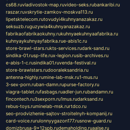
cs68.ru
vladivostok-map.ru
video-seks.ru
bankaribi.ru
raszar.ru
vskrytie-zamkov-moskva113.ru
lipetsktelecom.ru
tovudyi4kuhnyanazakaz.ru
seksuzb.ru
guzywia4kuhnyanazakaz.ru
fabrikaofabrikaokuhny.ru
kuhnyaekuhnyaafabrika.ru
kuhnyaykuhnyayfabrika.ru
e-abis1c.ru
store-brawl-stars.ru
kts-services.ru
dark-sand.ru
sindika-01.ru
sp-life.ru
x-legion.ru
sib-archives.ru
e-abis-1-c.ru
sindika01.ru
venda-festival.ru
store-brawlstars.ru
dooraleksandria.ru
antenna-highly.ru
mine-lab-msk.ru
1-mus.ru
3-sex-porn.ru
ban-damn.ru
purse-factory.ru
viagra-tablet.ru
fasbags.ru
adler-jun.ru
bandamn.ru
fincontech.ru
3sexporn.ru
1mus.ru
darksand.ru
rebus-toys.ru
minelab-msk.ru
rtdco.ru
seo-prodvizhenie-sajtov-stroitelnyh-kompanij.ru
card-voice.ru
rulonnyygazon177.ru
snow-guard.ru
domizbrusa-9x12spb.ru
demaholding.ru
aalse.ru