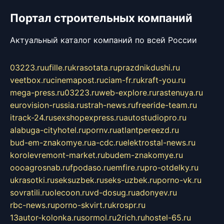
Портал строительных компаний
Актуальный каталог компаний по всей России
03223.ru
ufille.ru
krasotata.ru
prazdnikdushi.ru
veetbox.ru
cinemapost.ru
ciam-fr.ru
kraft-you.ru
mega-press.ru
03223.ru
web-explore.ru
rastenuya.ru
eurovision-russia.ru
strah-news.ru
freeride-team.ru
itrack-24.ru
sexshopexpress.ru
autostudiopro.ru
alabuga-cityhotel.ru
pornv.ru
atlantpereezd.ru
bud-em-znakomye.ru
a-cdc.ru
elektrostal-news.ru
korolevremont-market.ru
budem-znakomye.ru
oooagrosnab.ru
fpodaso.ru
emfire.ru
pro-otdelky.ru
ukrasotki.ru
seksuzbek.ru
seks-uzbek.ru
porno-vk.ru
sovratili.ru
olecoon.ru
vd-dosug.ru
adonyev.ru
rbc-news.ru
porno-skvirt.ru
krospr.ru
13autor-kolonka.ru
sormol.ru
2rich.ru
hostel-65.ru