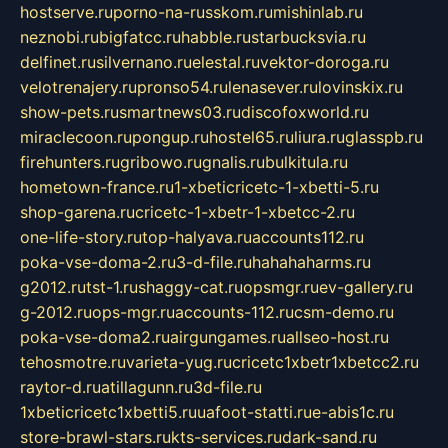
hostserve.ru
porno-na-russkom.ru
mishinlab.ru
neznobi.ru
bigfatcc.ru
habble.ru
starbucksvia.ru
delfinet.ru
silvernano.ru
elestal.ru
vektor-doroga.ru
velotrenajery.ru
pronso54.ru
lenasever.ru
lovinskix.ru
show-pets.ru
smartnews03.ru
discofoxworld.ru
miraclecoon.ru
pongup.ru
hostel65.ru
liura.ru
glasspb.ru
firehunters.ru
gribowo.ru
gnalis.ru
bulkitula.ru
hometown-france.ru
1-xbeticricetc-1-xbetti-5.ru
shop-garena.ru
cricetc-1-xbetr-1-xbetcc-2.ru
one-life-story.ru
top-halyava.ru
accounts112.ru
poka-vse-doma-2.ru
3-d-file.ru
hahahaharms.ru
g2012.ru
tst-1.ru
shaggy-cat.ru
opsmgr.ru
ev-gallery.ru
g-2012.ru
ops-mgr.ru
accounts-112.ru
csm-demo.ru
poka-vse-doma2.ru
airgungames.ru
allseo-host.ru
tehosmotre.ru
varieta-yug.ru
cricetc1xbetr1xbetcc2.ru
raytor-d.ru
atillagunn.ru
3d-file.ru
1xbeticricetc1xbetti5.ru
uafoot-statti.ru
e-abis1c.ru
store-brawl-stars.ru
kts-services.ru
dark-sand.ru