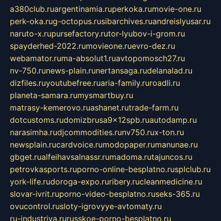
a380club.ru
argentinamia.ru
perkoka.ru
movie-one.ru
perk-oka.ru
g-octopus.ru
sibarchives.ru
andreislyusar.ru
naruto-x.ru
pursefactory.ru
tor-lyubov-i-grom.ru
spayderhed-2022.ru
movieone.ru
evro-dez.ru
webamator.ru
ma-absolut1.ru
avtopomosch27.ru
nv-750.ru
news-plain.ru
nertansaga.ru
delanalad.ru
dizfiles.ru
youtubefree.ru
aria-family.ru
roadli.ru
planeta-samara.ru
mysmartbuy.ru
matrasy-kemerovo.ru
ashanet.ru
trade-farm.ru
dotcustoms.ru
domizbrusa9x12spb.ru
autodamp.ru
narasimha.ru
djcommodities.ru
nv750.ru
x-ton.ru
newsplain.ru
cardvoice.ru
modopaper.ru
manunae.ru
gbget.ru
alfeihavsalnassr.ru
madoma.ru
tajuncos.ru
petrovkasports.ru
porno-online-besplatno.ru
splclub.ru
york-life.ru
doroga-expo.ru
ribery.ru
cleanmedicine.ru
slovar-ivrit.ru
porno-video-besplatno.ru
seks-365.ru
ovucontrol.ru
sloty-igrovyye-avtomaty.ru
ru-industriya.ru
russkoe-porno-besplatno.ru