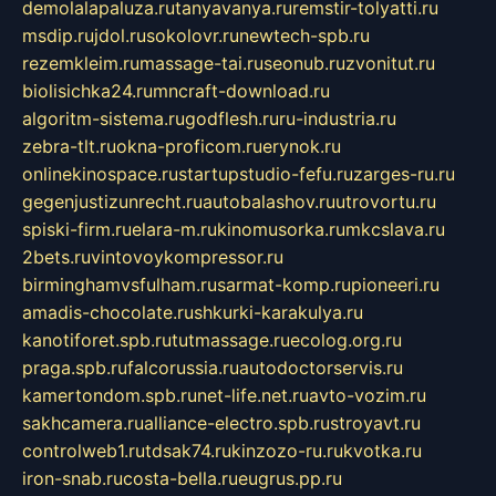
demolalapaluza.ru
tanyavanya.ru
remstir-tolyatti.ru
msdip.ru
jdol.ru
sokolovr.ru
newtech-spb.ru
rezemkleim.ru
massage-tai.ru
seonub.ru
zvonitut.ru
biolisichka24.ru
mncraft-download.ru
algoritm-sistema.ru
godflesh.ru
ru-industria.ru
zebra-tlt.ru
okna-proficom.ru
erynok.ru
onlinekinospace.ru
startupstudio-fefu.ru
zarges-ru.ru
gegenjustizunrecht.ru
autobalashov.ru
utrovortu.ru
spiski-firm.ru
elara-m.ru
kinomusorka.ru
mkcslava.ru
2bets.ru
vintovoykompressor.ru
birminghamvsfulham.ru
sarmat-komp.ru
pioneeri.ru
amadis-chocolate.ru
shkurki-karakulya.ru
kanotiforet.spb.ru
tutmassage.ru
ecolog.org.ru
praga.spb.ru
falcorussia.ru
autodoctorservis.ru
kamertondom.spb.ru
net-life.net.ru
avto-vozim.ru
sakhcamera.ru
alliance-electro.spb.ru
stroyavt.ru
controlweb1.ru
tdsak74.ru
kinzozo-ru.ru
kvotka.ru
iron-snab.ru
costa-bella.ru
eugrus.pp.ru