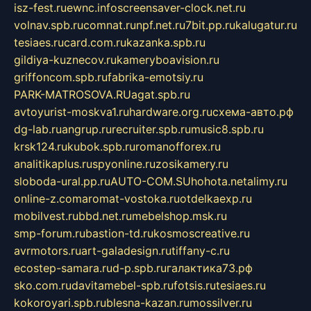
isz-fest.ru
ewnc.info
screensaver-clock.net.ru
volnav.spb.ru
comnat.ru
npf.net.ru
7bit.pp.ru
kalugatur.ru
tesiaes.ru
card.com.ru
kazanka.spb.ru
gildiya-kuznecov.ru
kameryboavision.ru
griffoncom.spb.ru
fabrika-emotsiy.ru
PARK-MATROSOVA.RU
agat.spb.ru
avtoyurist-moskva1.ru
hardware.org.ru
схема-авто.рф
dg-lab.ru
angrup.ru
recruiter.spb.ru
music8.spb.ru
krsk124.ru
kubok.spb.ru
romanofforex.ru
analitikaplus.ru
spyonline.ru
zosikamery.ru
sloboda-ural.pp.ru
AUTO-COM.SU
hohota.net
alimy.ru
online-z.com
aromat-vostoka.ru
otdelkaexp.ru
mobilvest.ru
bbd.net.ru
mebelshop.msk.ru
smp-forum.ru
bastion-td.ru
kosmoscreative.ru
avrmotors.ru
art-galadesign.ru
tiffany-c.ru
ecostep-samara.ru
d-p.spb.ru
галактика73.рф
sko.com.ru
davitamebel-spb.ru
fotsis.ru
tesiaes.ru
kokoroyari.spb.ru
blesna-kazan.ru
mossilver.ru