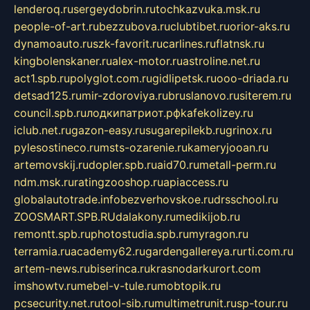
lenderoq.ru
sergeydobrin.ru
tochkazvuka.msk.ru
people-of-art.ru
bezzubova.ru
clubtibet.ru
orior-aks.ru
dynamoauto.ru
szk-favorit.ru
carlines.ru
flatnsk.ru
kingbolenskaner.ru
alex-motor.ru
astroline.net.ru
act1.spb.ru
polyglot.com.ru
gidlipetsk.ru
ooo-driada.ru
detsad125.ru
mir-zdoroviya.ru
bruslanovo.ru
siterem.ru
council.spb.ru
лодкипатриот.рф
kafekolizey.ru
iclub.net.ru
gazon-easy.ru
sugarepilekb.ru
grinox.ru
pylesostineco.ru
msts-ozarenie.ru
kameryjooan.ru
artemovskij.ru
dopler.spb.ru
aid70.ru
metall-perm.ru
ndm.msk.ru
ratingzooshop.ru
apiaccess.ru
globalautotrade.info
bezverhovskoe.ru
drsschool.ru
ZOOSMART.SPB.RU
dalakony.ru
medikijob.ru
remontt.spb.ru
photostudia.spb.ru
myragon.ru
terramia.ru
academy62.ru
gardengallereya.ru
rti.com.ru
artem-news.ru
biserinca.ru
krasnodarkurort.com
imshowtv.ru
mebel-v-tule.ru
mobtopik.ru
pcsecurity.net.ru
tool-sib.ru
multimetrunit.ru
sp-tour.ru