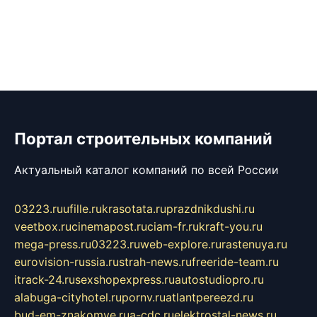
Портал строительных компаний
Актуальный каталог компаний по всей России
03223.ru
ufille.ru
krasotata.ru
prazdnikdushi.ru
veetbox.ru
cinemapost.ru
ciam-fr.ru
kraft-you.ru
mega-press.ru
03223.ru
web-explore.ru
rastenuya.ru
eurovision-russia.ru
strah-news.ru
freeride-team.ru
itrack-24.ru
sexshopexpress.ru
autostudiopro.ru
alabuga-cityhotel.ru
pornv.ru
atlantpereezd.ru
bud-em-znakomye.ru
a-cdc.ru
elektrostal-news.ru