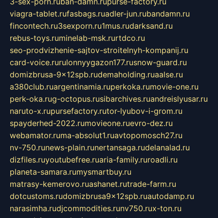
3-sex-porn.ru
ban-damn.ru
purse-factory.ru
viagra-tablet.ru
fasbags.ru
adler-jun.ru
bandamn.ru
fincontech.ru
3sexporn.ru
1mus.ru
darksand.ru
rebus-toys.ru
minelab-msk.ru
rtdco.ru
seo-prodvizhenie-sajtov-stroitelnyh-kompanij.ru
card-voice.ru
rulonnyygazon177.ru
snow-guard.ru
domizbrusa-9x12spb.ru
demaholding.ru
aalse.ru
a380club.ru
argentinamia.ru
perkoka.ru
movie-one.ru
perk-oka.ru
g-octopus.ru
sibarchives.ru
andreislyusar.ru
naruto-x.ru
pursefactory.ru
tor-lyubov-i-grom.ru
spayderhed-2022.ru
movieone.ru
evro-dez.ru
webamator.ru
ma-absolut1.ru
avtopomosch27.ru
nv-750.ru
news-plain.ru
nertansaga.ru
delanalad.ru
dizfiles.ru
youtubefree.ru
aria-family.ru
roadli.ru
planeta-samara.ru
mysmartbuy.ru
matrasy-kemerovo.ru
ashanet.ru
trade-farm.ru
dotcustoms.ru
domizbrusa9x12spb.ru
autodamp.ru
narasimha.ru
djcommodities.ru
nv750.ru
x-ton.ru