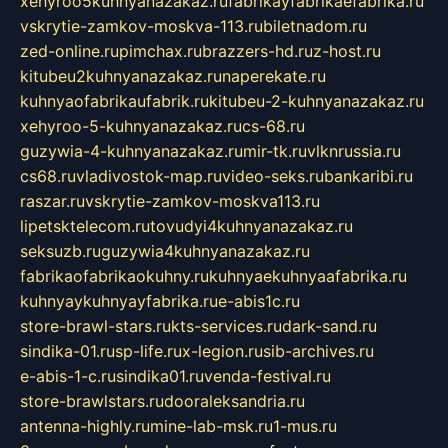
xehyroo5kuhnyanazakaz.ru
fabrikayfabrikaefabrika.ru
vskrytie-zamkov-moskva-113.ru
biletnadom.ru
zed-online.ru
pimchax.ru
brazzers-hd.ru
z-host.ru
kitubeu2kuhnyanazakaz.ru
naperekate.ru
kuhnyaofabrikaufabrik.ru
kitubeu-2-kuhnyanazakaz.ru
xehyroo-5-kuhnyanazakaz.ru
cs-68.ru
guzywia-4-kuhnyanazakaz.ru
mir-tk.ru
vlknrussia.ru
cs68.ru
vladivostok-map.ru
video-seks.ru
bankaribi.ru
raszar.ru
vskrytie-zamkov-moskva113.ru
lipetsktelecom.ru
tovudyi4kuhnyanazakaz.ru
seksuzb.ru
guzywia4kuhnyanazakaz.ru
fabrikaofabrikaokuhny.ru
kuhnyaekuhnyaafabrika.ru
kuhnyaykuhnyayfabrika.ru
e-abis1c.ru
store-brawl-stars.ru
kts-services.ru
dark-sand.ru
sindika-01.ru
sp-life.ru
x-legion.ru
sib-archives.ru
e-abis-1-c.ru
sindika01.ru
venda-festival.ru
store-brawlstars.ru
dooraleksandria.ru
antenna-highly.ru
mine-lab-msk.ru
1-mus.ru