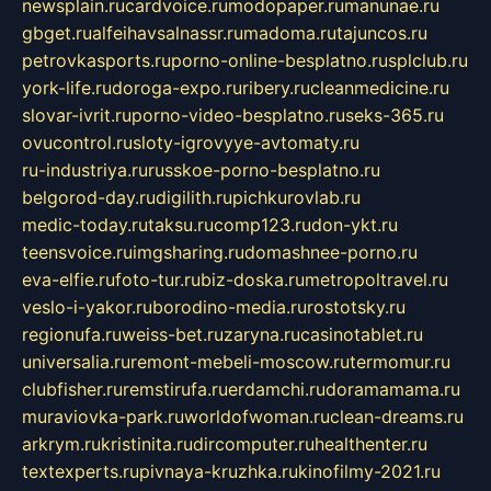
newsplain.ru
cardvoice.ru
modopaper.ru
manunae.ru
gbget.ru
alfeihavsalnassr.ru
madoma.ru
tajuncos.ru
petrovkasports.ru
porno-online-besplatno.ru
splclub.ru
york-life.ru
doroga-expo.ru
ribery.ru
cleanmedicine.ru
slovar-ivrit.ru
porno-video-besplatno.ru
seks-365.ru
ovucontrol.ru
sloty-igrovyye-avtomaty.ru
ru-industriya.ru
russkoe-porno-besplatno.ru
belgorod-day.ru
digilith.ru
pichkurovlab.ru
medic-today.ru
taksu.ru
comp123.ru
don-ykt.ru
teensvoice.ru
imgsharing.ru
domashnee-porno.ru
eva-elfie.ru
foto-tur.ru
biz-doska.ru
metropoltravel.ru
veslo-i-yakor.ru
borodino-media.ru
rostotsky.ru
regionufa.ru
weiss-bet.ru
zaryna.ru
casinotablet.ru
universalia.ru
remont-mebeli-moscow.ru
termomur.ru
clubfisher.ru
remstirufa.ru
erdamchi.ru
doramamama.ru
muraviovka-park.ru
worldofwoman.ru
clean-dreams.ru
arkrym.ru
kristinita.ru
dircomputer.ru
healthenter.ru
textexperts.ru
pivnaya-kruzhka.ru
kinofilmy-2021.ru