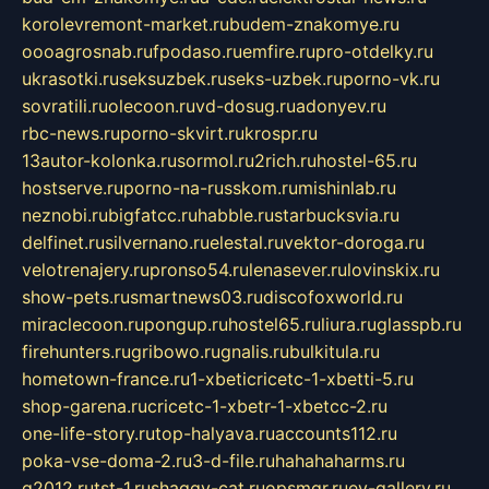
korolevremont-market.ru
budem-znakomye.ru
oooagrosnab.ru
fpodaso.ru
emfire.ru
pro-otdelky.ru
ukrasotki.ru
seksuzbek.ru
seks-uzbek.ru
porno-vk.ru
sovratili.ru
olecoon.ru
vd-dosug.ru
adonyev.ru
rbc-news.ru
porno-skvirt.ru
krospr.ru
13autor-kolonka.ru
sormol.ru
2rich.ru
hostel-65.ru
hostserve.ru
porno-na-russkom.ru
mishinlab.ru
neznobi.ru
bigfatcc.ru
habble.ru
starbucksvia.ru
delfinet.ru
silvernano.ru
elestal.ru
vektor-doroga.ru
velotrenajery.ru
pronso54.ru
lenasever.ru
lovinskix.ru
show-pets.ru
smartnews03.ru
discofoxworld.ru
miraclecoon.ru
pongup.ru
hostel65.ru
liura.ru
glasspb.ru
firehunters.ru
gribowo.ru
gnalis.ru
bulkitula.ru
hometown-france.ru
1-xbeticricetc-1-xbetti-5.ru
shop-garena.ru
cricetc-1-xbetr-1-xbetcc-2.ru
one-life-story.ru
top-halyava.ru
accounts112.ru
poka-vse-doma-2.ru
3-d-file.ru
hahahaharms.ru
g2012.ru
tst-1.ru
shaggy-cat.ru
opsmgr.ru
ev-gallery.ru