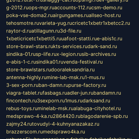
g-2012.ru
ops-mgr.ru
accounts-112.ru
csm-demo.ru
poka-vse-doma2.ru
airgungames.ru
allseo-host.ru
tehosmotre.ru
varieta-yug.ru
cricetc1xbetr1xbetcc2.ru
raytor-d.ru
atillagunn.ru
3d-file.ru
1xbeticricetc1xbetti5.ru
uafoot-statti.ru
e-abis1c.ru
store-brawl-stars.ru
kts-services.ru
dark-sand.ru
sindika-01.ru
sp-life.ru
x-legion.ru
sib-archives.ru
e-abis-1-c.ru
sindika01.ru
venda-festival.ru
store-brawlstars.ru
dooraleksandria.ru
antenna-highly.ru
mine-lab-msk.ru
1-mus.ru
3-sex-porn.ru
ban-damn.ru
purse-factory.ru
viagra-tablet.ru
fasbags.ru
adler-jun.ru
bandamn.ru
fincontech.ru
3sexporn.ru
1mus.ru
darksand.ru
rebus-toys.ru
minelab-msk.ru
alabuga-cityhotel.ru
medsprawo-4-ka.ru
2864420.ru
blagodarenie-spb.ru
zajmy24.ru
tovudyi-4-kuhnyanazakaz.ru
brazzerscom.ru
medsprawo4ka.ru