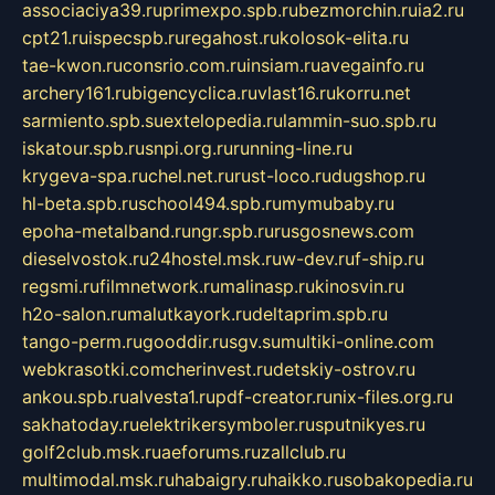
associaciya39.ru
primexpo.spb.ru
bezmorchin.ru
ia2.ru
cpt21.ru
ispecspb.ru
regahost.ru
kolosok-elita.ru
tae-kwon.ru
consrio.com.ru
insiam.ru
avegainfo.ru
archery161.ru
bigencyclica.ru
vlast16.ru
korru.net
sarmiento.spb.su
extelopedia.ru
lammin-suo.spb.ru
iskatour.spb.ru
snpi.org.ru
running-line.ru
krygeva-spa.ru
chel.net.ru
rust-loco.ru
dugshop.ru
hl-beta.spb.ru
school494.spb.ru
mymubaby.ru
epoha-metalband.ru
ngr.spb.ru
rusgosnews.com
dieselvostok.ru
24hostel.msk.ru
w-dev.ru
f-ship.ru
regsmi.ru
filmnetwork.ru
malinasp.ru
kinosvin.ru
h2o-salon.ru
malutkayork.ru
deltaprim.spb.ru
tango-perm.ru
gooddir.ru
sgv.su
multiki-online.com
webkrasotki.com
cherinvest.ru
detskiy-ostrov.ru
ankou.spb.ru
alvesta1.ru
pdf-creator.ru
nix-files.org.ru
sakhatoday.ru
elektrikersymboler.ru
sputnikyes.ru
golf2club.msk.ru
aeforums.ru
zallclub.ru
multimodal.msk.ru
habaigry.ru
haikko.ru
sobakopedia.ru