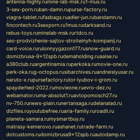
antenna-highly.ru
mine-lab-msk.ru
1-mus.ru
3-sex-porn.ru
ban-damn.ru
purse-factory.ru
viagra-tablet.ru
fasbags.ru
adler-jun.ru
bandamn.ru
fincontech.ru
3sexporn.ru
1mus.ru
darksand.ru
rebus-toys.ru
minelab-msk.ru
rtdco.ru
seo-prodvizhenie-sajtov-stroitelnyh-kompanij.ru
card-voice.ru
rulonnyygazon177.ru
snow-guard.ru
domizbrusa-9x12spb.ru
demaholding.ru
aalse.ru
a380club.ru
argentinamia.ru
perkoka.ru
movie-one.ru
perk-oka.ru
g-octopus.ru
sibarchives.ru
andreislyusar.ru
naruto-x.ru
pursefactory.ru
tor-lyubov-i-grom.ru
spayderhed-2022.ru
movieone.ru
evro-dez.ru
webamator.ru
ma-absolut1.ru
avtopomosch27.ru
nv-750.ru
news-plain.ru
nertansaga.ru
delanalad.ru
dizfiles.ru
youtubefree.ru
aria-family.ru
roadli.ru
planeta-samara.ru
mysmartbuy.ru
matrasy-kemerovo.ru
ashanet.ru
trade-farm.ru
dotcustoms.ru
domizbrusa9x12spb.ru
autodamp.ru