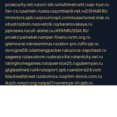
pcsecurity.net.ru
tool-sib.ru
multimetrunit.ru
sp-tour.ru
fan-cs.ru
santeh-russia.ru
symbian9.net.ru
DSHAIR.RU
tmmotors.spb.ru
xjocuricopii.com
musavtomat.msk.ru
obustrojdom.ru
sovetcik.ru
ybaranovskaya.ru
ppknews.ru
cult-alshei.ru
JAPANRUSSIA.RU
proekciyamebel.ru
imper-finans.ru
rim.org.ru
glamourai.ru
brassminus.ru
zabor-pro.ru
ftn.pp.ru
dorogoe58.ru
laimengpacker.ru
kuzova-zapchasti.ru
sageerp.ru
taxodrom.ru
dsrazvitie.ru
hardcity.net.ru
ratinghomegames.ru
topservice25.ru
gubernyan.ru
gtglasslined.ru
ii4.ru
tssport.spb.ru
andorra24.com
blackwallstreet.ru
oboimos.ru
optim-doors.com.ru
ikuch.ru
nycr.org.ru
npa21.ru
vremya-ch.spb.ru
desert000.ru
ivtorgi.ru
ifiori.ru
catalog-statei.ru
dcv.org.ru
spetsmaster174.ru
ipkameryhiseeu.ru
dum26.ru
ruspol.spb.ru
fr-opendp.ru
kam-solnyshko.ru
cheyenne-arapaho.ru
sevzapmetal.spb.ru
ted-lapidus.spb.ru
parasite-eliminator.ru