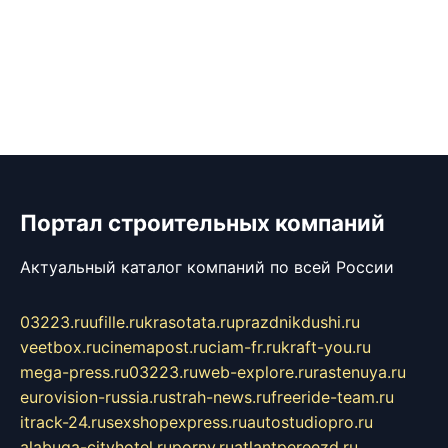
Портал строительных компаний
Актуальный каталог компаний по всей России
03223.ru
ufille.ru
krasotata.ru
prazdnikdushi.ru
veetbox.ru
cinemapost.ru
ciam-fr.ru
kraft-you.ru
mega-press.ru
03223.ru
web-explore.ru
rastenuya.ru
eurovision-russia.ru
strah-news.ru
freeride-team.ru
itrack-24.ru
sexshopexpress.ru
autostudiopro.ru
alabuga-cityhotel.ru
pornv.ru
atlantpereezd.ru