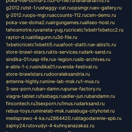
poka-vse-doma-2.ru
3-d-file.ru
hahahaharms.ru
g2012.ru
tst-1.ru
shaggy-cat.ru
opsmgr.ru
ev-gallery.ru
g-2012.ru
ops-mgr.ru
accounts-112.ru
csm-demo.ru
poka-vse-doma2.ru
airgungames.ru
allseo-host.ru
tehosmotre.ru
varieta-yug.ru
cricetc1xbetr1xbetcc2.ru
raytor-d.ru
atillagunn.ru
3d-file.ru
1xbeticricetc1xbetti5.ru
uafoot-statti.ru
e-abis1c.ru
store-brawl-stars.ru
kts-services.ru
dark-sand.ru
sindika-01.ru
sp-life.ru
x-legion.ru
sib-archives.ru
e-abis-1-c.ru
sindika01.ru
venda-festival.ru
store-brawlstars.ru
dooraleksandria.ru
antenna-highly.ru
mine-lab-msk.ru
1-mus.ru
3-sex-porn.ru
ban-damn.ru
purse-factory.ru
viagra-tablet.ru
fasbags.ru
adler-jun.ru
bandamn.ru
fincontech.ru
3sexporn.ru
1mus.ru
darksand.ru
rebus-toys.ru
minelab-msk.ru
alabuga-cityhotel.ru
medsprawo-4-ka.ru
2864420.ru
blagodarenie-spb.ru
zajmy24.ru
tovudyi-4-kuhnyanazakaz.ru