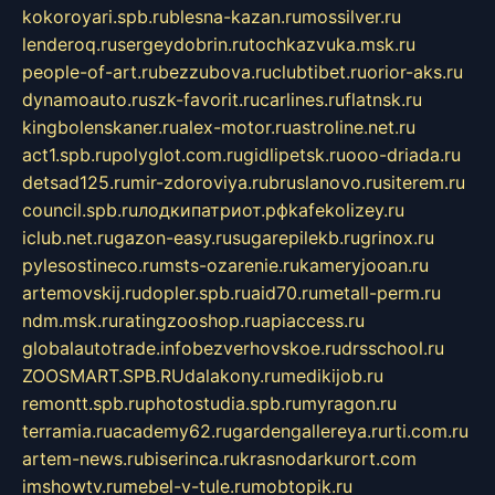
kokoroyari.spb.ru
blesna-kazan.ru
mossilver.ru
lenderoq.ru
sergeydobrin.ru
tochkazvuka.msk.ru
people-of-art.ru
bezzubova.ru
clubtibet.ru
orior-aks.ru
dynamoauto.ru
szk-favorit.ru
carlines.ru
flatnsk.ru
kingbolenskaner.ru
alex-motor.ru
astroline.net.ru
act1.spb.ru
polyglot.com.ru
gidlipetsk.ru
ooo-driada.ru
detsad125.ru
mir-zdoroviya.ru
bruslanovo.ru
siterem.ru
council.spb.ru
лодкипатриот.рф
kafekolizey.ru
iclub.net.ru
gazon-easy.ru
sugarepilekb.ru
grinox.ru
pylesostineco.ru
msts-ozarenie.ru
kameryjooan.ru
artemovskij.ru
dopler.spb.ru
aid70.ru
metall-perm.ru
ndm.msk.ru
ratingzooshop.ru
apiaccess.ru
globalautotrade.info
bezverhovskoe.ru
drsschool.ru
ZOOSMART.SPB.RU
dalakony.ru
medikijob.ru
remontt.spb.ru
photostudia.spb.ru
myragon.ru
terramia.ru
academy62.ru
gardengallereya.ru
rti.com.ru
artem-news.ru
biserinca.ru
krasnodarkurort.com
imshowtv.ru
mebel-v-tule.ru
mobtopik.ru