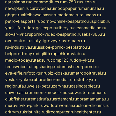
narasimha.ru
djcommodities.ru
nv750.ru
x-ton.ru
newsplain.ru
cardvoice.ru
modopaper.ru
manunae.ru
gbget.ru
alfeihavsalnassr.ru
madoma.ru
tajuncos.ru
petrovkasports.ru
porno-online-besplatno.ru
splclub.ru
york-life.ru
doroga-expo.ru
ribery.ru
cleanmedicine.ru
slovar-ivrit.ru
porno-video-besplatno.ru
seks-365.ru
ovucontrol.ru
sloty-igrovyye-avtomaty.ru
ru-industriya.ru
russkoe-porno-besplatno.ru
belgorod-day.ru
digilith.ru
pichkurovlab.ru
medic-today.ru
taksu.ru
comp123.ru
don-ykt.ru
teensvoice.ru
imgsharing.ru
domashnee-porno.ru
eva-elfie.ru
foto-tur.ru
biz-doska.ru
metropoltravel.ru
veslo-i-yakor.ru
borodino-media.ru
rostotsky.ru
regionufa.ru
weiss-bet.ru
zaryna.ru
casinotablet.ru
universalia.ru
remont-mebeli-moscow.ru
termomur.ru
clubfisher.ru
remstirufa.ru
erdamchi.ru
doramamama.ru
muraviovka-park.ru
worldofwoman.ru
clean-dreams.ru
arkrym.ru
kristinita.ru
dircomputer.ru
healthenter.ru