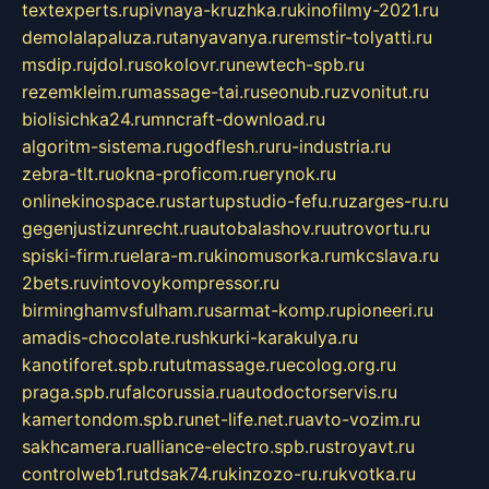
textexperts.ru
pivnaya-kruzhka.ru
kinofilmy-2021.ru
demolalapaluza.ru
tanyavanya.ru
remstir-tolyatti.ru
msdip.ru
jdol.ru
sokolovr.ru
newtech-spb.ru
rezemkleim.ru
massage-tai.ru
seonub.ru
zvonitut.ru
biolisichka24.ru
mncraft-download.ru
algoritm-sistema.ru
godflesh.ru
ru-industria.ru
zebra-tlt.ru
okna-proficom.ru
erynok.ru
onlinekinospace.ru
startupstudio-fefu.ru
zarges-ru.ru
gegenjustizunrecht.ru
autobalashov.ru
utrovortu.ru
spiski-firm.ru
elara-m.ru
kinomusorka.ru
mkcslava.ru
2bets.ru
vintovoykompressor.ru
birminghamvsfulham.ru
sarmat-komp.ru
pioneeri.ru
amadis-chocolate.ru
shkurki-karakulya.ru
kanotiforet.spb.ru
tutmassage.ru
ecolog.org.ru
praga.spb.ru
falcorussia.ru
autodoctorservis.ru
kamertondom.spb.ru
net-life.net.ru
avto-vozim.ru
sakhcamera.ru
alliance-electro.spb.ru
stroyavt.ru
controlweb1.ru
tdsak74.ru
kinzozo-ru.ru
kvotka.ru