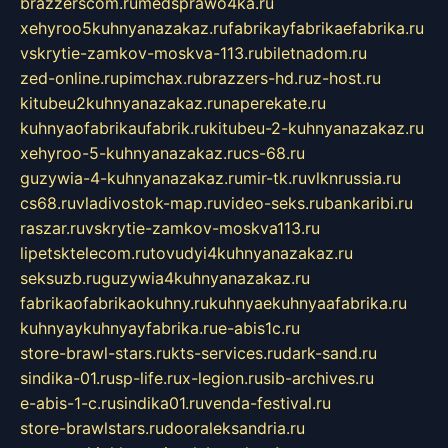
brazzerscom.ru
medsprawo4ka.ru
xehyroo5kuhnyanazakaz.ru
fabrikayfabrikaefabrika.ru
vskrytie-zamkov-moskva-113.ru
biletnadom.ru
zed-online.ru
pimchax.ru
brazzers-hd.ru
z-host.ru
kitubeu2kuhnyanazakaz.ru
naperekate.ru
kuhnyaofabrikaufabrik.ru
kitubeu-2-kuhnyanazakaz.ru
xehyroo-5-kuhnyanazakaz.ru
cs-68.ru
guzywia-4-kuhnyanazakaz.ru
mir-tk.ru
vlknrussia.ru
cs68.ru
vladivostok-map.ru
video-seks.ru
bankaribi.ru
raszar.ru
vskrytie-zamkov-moskva113.ru
lipetsktelecom.ru
tovudyi4kuhnyanazakaz.ru
seksuzb.ru
guzywia4kuhnyanazakaz.ru
fabrikaofabrikaokuhny.ru
kuhnyaekuhnyaafabrika.ru
kuhnyaykuhnyayfabrika.ru
e-abis1c.ru
store-brawl-stars.ru
kts-services.ru
dark-sand.ru
sindika-01.ru
sp-life.ru
x-legion.ru
sib-archives.ru
e-abis-1-c.ru
sindika01.ru
venda-festival.ru
store-brawlstars.ru
dooraleksandria.ru