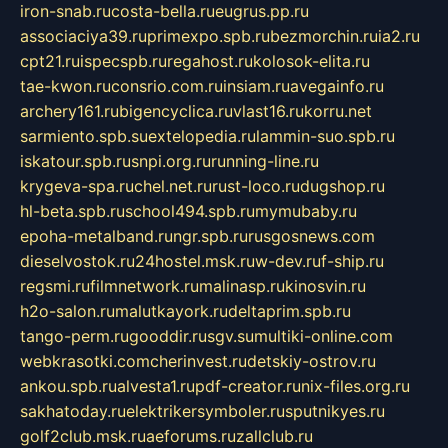
iron-snab.ru
costa-bella.ru
eugrus.pp.ru
associaciya39.ru
primexpo.spb.ru
bezmorchin.ru
ia2.ru
cpt21.ru
ispecspb.ru
regahost.ru
kolosok-elita.ru
tae-kwon.ru
consrio.com.ru
insiam.ru
avegainfo.ru
archery161.ru
bigencyclica.ru
vlast16.ru
korru.net
sarmiento.spb.su
extelopedia.ru
lammin-suo.spb.ru
iskatour.spb.ru
snpi.org.ru
running-line.ru
krygeva-spa.ru
chel.net.ru
rust-loco.ru
dugshop.ru
hl-beta.spb.ru
school494.spb.ru
mymubaby.ru
epoha-metalband.ru
ngr.spb.ru
rusgosnews.com
dieselvostok.ru
24hostel.msk.ru
w-dev.ru
f-ship.ru
regsmi.ru
filmnetwork.ru
malinasp.ru
kinosvin.ru
h2o-salon.ru
malutkayork.ru
deltaprim.spb.ru
tango-perm.ru
gooddir.ru
sgv.su
multiki-online.com
webkrasotki.com
cherinvest.ru
detskiy-ostrov.ru
ankou.spb.ru
alvesta1.ru
pdf-creator.ru
nix-files.org.ru
sakhatoday.ru
elektrikersymboler.ru
sputnikyes.ru
golf2club.msk.ru
aeforums.ru
zallclub.ru