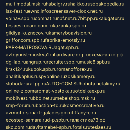
multimodal.msk.ru
habaigry.ru
haikko.ru
sobakopedia.ru
isz-fest.ru
ewnc.info
screensaver-clock.net.ru
volnav.spb.ru
comnat.ru
npf.net.ru
7bit.pp.ru
kalugatur.ru
tesiaes.ru
card.com.ru
kazanka.spb.ru
gildiya-kuznecov.ru
kameryboavision.ru
griffoncom.spb.ru
fabrika-emotsiy.ru
PARK-MATROSOVA.RU
agat.spb.ru
avtoyurist-moskva1.ru
hardware.org.ru
схема-авто.рф
dg-lab.ru
angrup.ru
recruiter.spb.ru
music8.spb.ru
krsk124.ru
kubok.spb.ru
romanofforex.ru
analitikaplus.ru
spyonline.ru
zosikamery.ru
sloboda-ural.pp.ru
AUTO-COM.SU
hohota.net
alimy.ru
online-z.com
aromat-vostoka.ru
otdelkaexp.ru
mobilvest.ru
bbd.net.ru
mebelshop.msk.ru
smp-forum.ru
bastion-td.ru
kosmoscreative.ru
avrmotors.ru
art-galadesign.ru
tiffany-c.ru
ecostep-samara.ru
d-p.spb.ru
галактика73.рф
sko.com.ru
davitamebel-spb.ru
fotsis.ru
tesiaes.ru