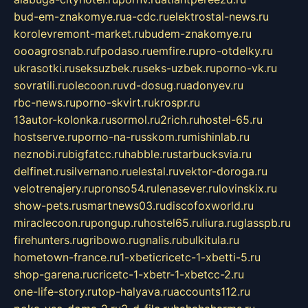
bud-em-znakomye.ru
a-cdc.ru
elektrostal-news.ru
korolevremont-market.ru
budem-znakomye.ru
oooagrosnab.ru
fpodaso.ru
emfire.ru
pro-otdelky.ru
ukrasotki.ru
seksuzbek.ru
seks-uzbek.ru
porno-vk.ru
sovratili.ru
olecoon.ru
vd-dosug.ru
adonyev.ru
rbc-news.ru
porno-skvirt.ru
krospr.ru
13autor-kolonka.ru
sormol.ru
2rich.ru
hostel-65.ru
hostserve.ru
porno-na-russkom.ru
mishinlab.ru
neznobi.ru
bigfatcc.ru
habble.ru
starbucksvia.ru
delfinet.ru
silvernano.ru
elestal.ru
vektor-doroga.ru
velotrenajery.ru
pronso54.ru
lenasever.ru
lovinskix.ru
show-pets.ru
smartnews03.ru
discofoxworld.ru
miraclecoon.ru
pongup.ru
hostel65.ru
liura.ru
glasspb.ru
firehunters.ru
gribowo.ru
gnalis.ru
bulkitula.ru
hometown-france.ru
1-xbeticricetc-1-xbetti-5.ru
shop-garena.ru
cricetc-1-xbetr-1-xbetcc-2.ru
one-life-story.ru
top-halyava.ru
accounts112.ru