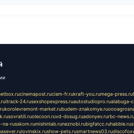
й
сии
eetbox.ru
cinemapost.ru
ciam-fr.ru
kraft-you.ru
mega-press.ru
.ru
itrack-24.ru
sexshopexpress.ru
autostudiopro.ru
alabuga-ci
ru
korolevremont-market.ru
budem-znakomye.ru
oooagrosna
k.ru
sovratili.ru
olecoon.ru
vd-dosug.ru
adonyev.ru
rbc-news.r
-na-russkom.ru
mishinlab.ru
neznobi.ru
bigfatcc.ru
habble.ru
s
nasever.ru
lovinskix.ru
show-pets.ru
smartnews03.ru
discofox