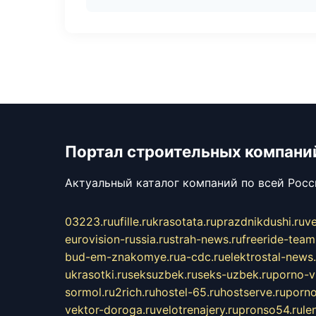
Портал строительных компани
Актуальный каталог компаний по всей Рос
03223.ru
ufille.ru
krasotata.ru
prazdnikdushi.ru
v
eurovision-russia.ru
strah-news.ru
freeride-team
bud-em-znakomye.ru
a-cdc.ru
elektrostal-news.
ukrasotki.ru
seksuzbek.ru
seks-uzbek.ru
porno-v
sormol.ru
2rich.ru
hostel-65.ru
hostserve.ru
porno
vektor-doroga.ru
velotrenajery.ru
pronso54.ru
le