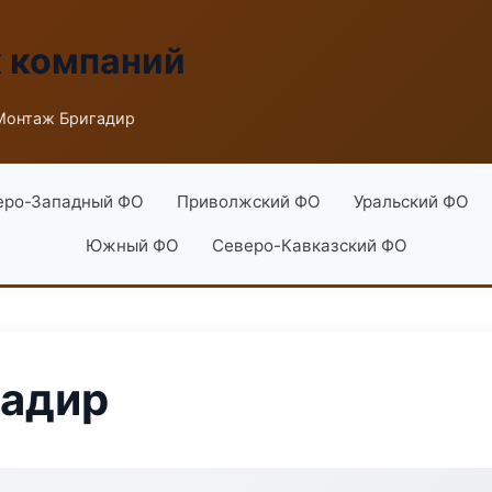
х компаний
Монтаж Бригадир
еро-Западный ФО
Приволжский ФО
Уральский ФО
Южный ФО
Северо-Кавказский ФО
гадир