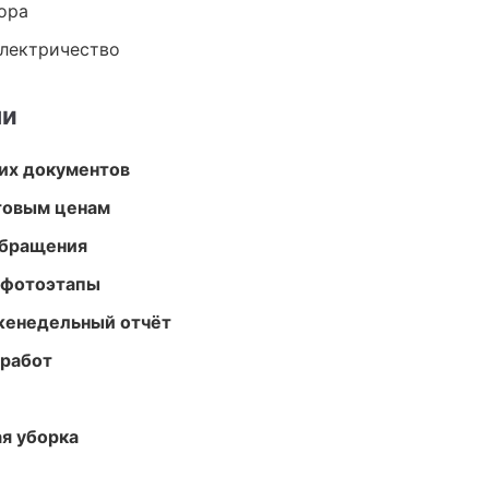
ора
электричество
ми
их документов
птовым ценам
обращения
 фотоэтапы
женедельный отчёт
 работ
ая уборка