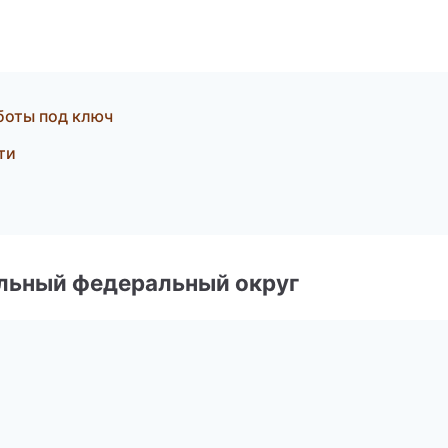
боты под ключ
ти
альный федеральный округ