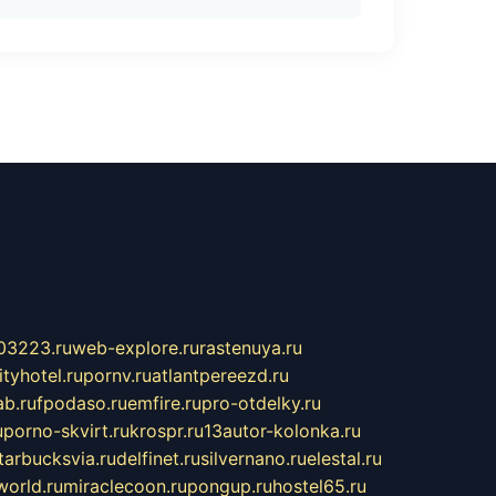
03223.ru
web-explore.ru
rastenuya.ru
tyhotel.ru
pornv.ru
atlantpereezd.ru
b.ru
fpodaso.ru
emfire.ru
pro-otdelky.ru
u
porno-skvirt.ru
krospr.ru
13autor-kolonka.ru
tarbucksvia.ru
delfinet.ru
silvernano.ru
elestal.ru
world.ru
miraclecoon.ru
pongup.ru
hostel65.ru